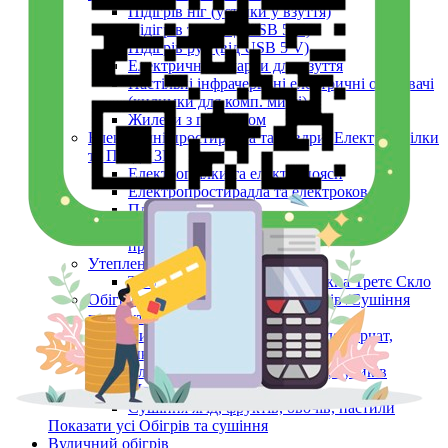
Підігрів ніг (устілки у взуття)
Підігрів тіла (від USB 5 V)
Підігрів рук (від USB 5 V)
Електричні сушарки для взуття
Настільні інфрачервоні електричні обігрівачі
(килимки для комп. миші)
Жилети з підігрівом
Електричні простирадла та ковдри, Електро-грілки
та Пледи 3D
Електрогрілки та електропояси
Електропростирадла та електроковдри
Пледи 3D
Автомобільні грілки та ковдри від
прикурювача
Утеплення вікон
Теплозберігаюча плівка на вікна Третє Скло
Обігрів розсади, інкубаторів, вуликів /Сушіння
продуктів
Килимки мати з підігрівом для курчат,
інкубаторів, розсади
Електричний обігрівач бджіл, вуликів
Monocrystal
Сушіння ягід, фруктів, овочів, пастили
Показати усі Обігрів та сушіння
Вуличний обігрів