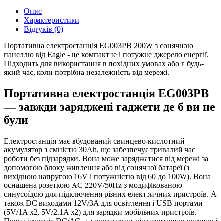
Опис
Характеристики
Відгуків (0)
Портативна електростанція EG003PB 200W з сонячною
панеллю від Eagle - це компактне і потужне джерело енергії.
Підходить для використання в похідних умовах або в будь-
який час, коли потрібна незалежність від мережі.
Портативна електростанція EG003PB
— завжди заряджені гаджети де б ви не
були
Електростанція має вбудований свинцево-кислотний
акумулятор з ємністю 30Ah, що забезпечує тривалий час
роботи без підзарядки. Вона може заряджатися від мережі за
допомогою блоку живлення або від сонячної батареї (з
вихідною напругою 16V і потужністю від 60 до 100W). Вона
оснащена розеткою AC 220V/50Hz з модифікованою
синусоїдою для підключення різних електричних пристроїв. А
також DC виходами 12V/3A для освітлення і USB портами
(5V/1A x2, 5V/2.1A x2) для зарядки мобільних пристроїв.
Повна ізоляція DC/AC, а також захист від перезаряду, розряду і