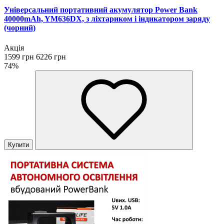
Універсальний портативний акумулятор Power Bank
40000mAh, YM636DX, з ліхтариком і індикатором заряду
(чорний)
Акція
1599 грн
6226 грн
74%
Купити