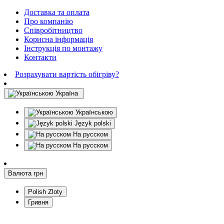
Доставка та оплата
Про компанію
Співробітництво
Корисна інформація
Інструкція по монтажу
Контакти
Розрахувати вартість обігріву?
Україна
Українською
Język polski
На русском
На русском
Валюта
грн
Polish Zloty
Гривня