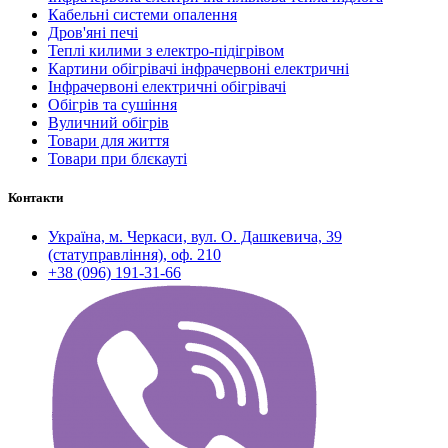
Кабельні системи опалення
Дров'яні печі
Теплі килими з електро-підігрівом
Картини обігрівачі інфрачервоні електричні
Інфрачервоні електричні обігрівачі
Обігрів та сушіння
Вуличний обігрів
Товари для життя
Товари при блєкауті
Контакти
Україна, м. Черкаси, вул. О. Дашкевича, 39
(статуправління), оф. 210
+38 (096) 191-31-66