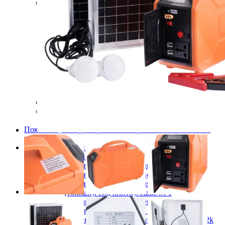
Готові комплекти теплої інфрачервоної плівкової
підлоги
Комплекти для монтажу теплої підлоги
Monocrystal під будь-які покриття
Комплекти для монтажу теплої підлоги
Monocrystal під плитку
Комплекти для монтажу теплої підлоги
Monocrystal (з терморегулятором) під будь-які
покриття
Комплекти для монтажу теплої підлоги
Monocrystal (з терморегулятором) під плитку
Терморегулятори для теплої підлоги
Комплектуючі для монтажу теплої електричної
підлоги
Показати усі Інфрачервона електрична плівкова тепла
підлога
Кабельні системи опалення
Нагрівальні кабелі
Нагрівальний кабель одножильний
Нагрівальний кабель двожильний
Нагрівальний кабель для теплої підлоги
(тонкий). Під плитку. Клас М 1
Кабельна електрична тепла підлога в
бетонну стяжку Клас М 2
Вуглецевий нагрівальний кабель 33Ом 12k