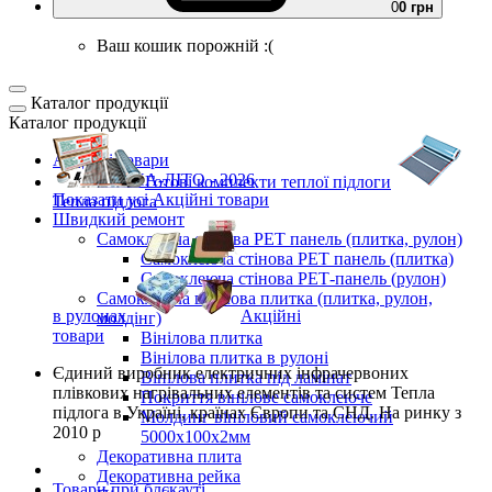
0
0 грн
Ваш кошик порожній :(
Каталог продукції
Каталог продукції
Акційні товари
ВЕСНА-ЛІТО - 2026
Готові комплекти
теплої підлоги
Показати усі Акційні товари
Тепла підлога
Швидкий ремонт
Самоклеюча стінова PET панель (плитка, рулон)
Самоклеюча стінова PET панель (плитка)
Самоклеюча стінова РЕТ-панель (рулон)
Самоклеюча вінілова плитка (плитка, рулон,
в рулонах
Акційні
молдінг)
товари
Вінілова плитка
Вінілова плитка в рулоні
Єдиний виробник
електричних інфрачервоних
Вінілова плитка під ламінат
плівкових нагрівальних елементів та систем Тепла
Покриття вінілове самоклеюче
підлога
в Україні, країнах Європи та СНД.
На ринку з
Молдинг вініловий самоклеючий
2010 р
5000х100х2мм
Декоративна плита
Декоративна рейка
Товари при блєкауті