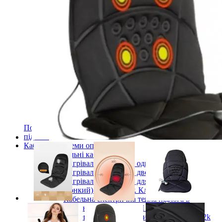
Готові комплекти теплої інфрачервоної плівкової
підлоги
Комплекти для монтажу теплої підлоги
Monocrystal під будь-які покриття
Комплекти для монтажу теплої підлоги
Monocrystal під плитку
Комплекти для монтажу теплої підлоги
Monocrystal (з терморегулятором) під будь-які
покриття
Комплекти для монтажу теплої підлоги
Monocrystal (з терморегулятором) під плитку
Терморегулятори для теплої підлоги
Комплектуючі для монтажу теплої електричної
підлоги
Показати усі Інфрачервона електрична плівкова тепла
підлога
Кабельні системи опалення
Нагрівальні кабелі
Нагрівальний кабель одножильний
Нагрівальний кабель двожильний
Нагрівальний кабель для теплої підлоги
(тонкий). Під плитку. Клас М 1
Кабельна електрична тепла підлога в
бетонну стяжку Клас М 2
Вуглецевий нагрівальний кабель 33Ом 12k