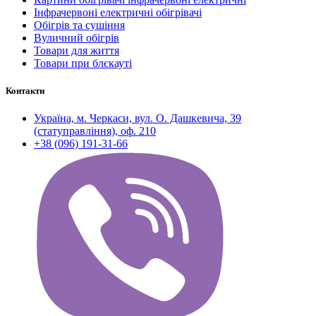
Інфрачервоні електричні обігрівачі
Обігрів та сушіння
Вуличний обігрів
Товари для життя
Товари при блєкауті
Контакти
Україна, м. Черкаси, вул. О. Дашкевича, 39
(статуправління), оф. 210
+38 (096) 191-31-66