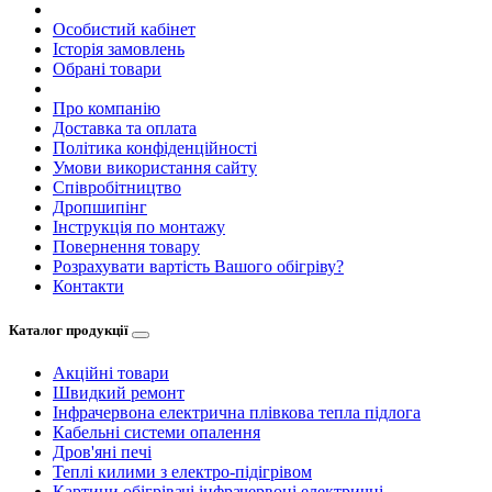
Особистий кабінет
Історія замовлень
Обрані товари
Про компанію
Доставка та оплата
Політика конфіденційності
Умови використання сайту
Співробітництво
Дропшипінг
Інструкція по монтажу
Повернення товару
Розрахувати вартість Вашого обігріву?
Контакти
Каталог продукції
Акційні товари
Швидкий ремонт
Інфрачервона електрична плівкова тепла підлога
Кабельні системи опалення
Дров'яні печі
Теплі килими з електро-підігрівом
Картини обігрівачі інфрачервоні електричні