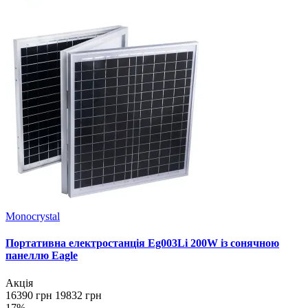
Monocrystal
Портативна електростанція Eg003Li 200W із сонячною
панеллю Eagle
Акція
16390 грн
19832 грн
17%