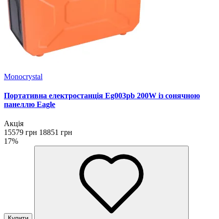
Monocrystal
Портативна електростанція Eg003pb 200W із сонячною
панеллю Eagle
Акція
15579 грн
18851 грн
17%
Купити