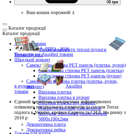
0
0 грн
Ваш кошик порожній :(
Каталог продукції
Каталог продукції
Акційні товари
ВЕСНА-ЛІТО - 2026
Готові комплекти
теплої підлоги
Показати усі Акційні товари
Тепла підлога
Швидкий ремонт
Самоклеюча стінова PET панель (плитка, рулон)
Самоклеюча стінова PET панель (плитка)
Самоклеюча стінова РЕТ-панель (рулон)
Самоклеюча вінілова плитка (плитка, рулон,
в рулонах
Акційні
молдінг)
товари
Вінілова плитка
Вінілова плитка в рулоні
Єдиний виробник
електричних інфрачервоних
Вінілова плитка під ламінат
плівкових нагрівальних елементів та систем Тепла
Покриття вінілове самоклеюче
підлога
в Україні, країнах Європи та СНД.
На ринку з
Молдинг вініловий самоклеючий
2010 р
5000х100х2мм
Декоративна плита
Декоративна рейка
Товари для життя