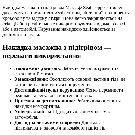
Накидка масажна з підігрівом Massage Seat Topper створена
для зняття напруження з м'язів спини, ніг та шиї, поліпшення
кровообігу та відтоку лімфи. Вона легко закріплюється на
стільці або кріслі та може використовуватися вдома, в офісі
або в автомобілі. Керування накидкою здійснюється за
допомогою пульта.
Накидка масажна з підігрівом —
переваги використання
5 масажних двигунів:
Забезпечують потужний та
ефективний масаж.
3 масажні зони:
Охоплюють основні частини тіла, де
зазвичай накопичується напруження.
Дистанційний пульт керування:
Легко перемикати
режими та регулювати інтенсивність.
Приємна на дотик тканина:
Робить використання
накидки комфортним.
Універсальність:
Підходить для дому, офісу та
автомобіля.
Догляд за лежачими хворими:
Допомагає
підтримувати здоров'я та комфорт пацієнтів.