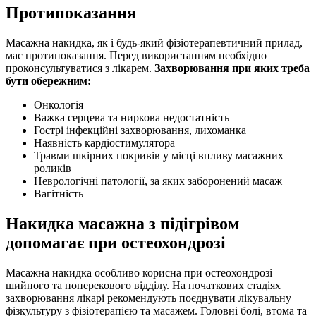
Протипоказання
Масажна накидка, як і будь-який фізіотерапевтичний прилад,
має протипоказання. Перед використанням необхідно
проконсультуватися з лікарем.
Захворювання при яких треба
бути обережним:
Онкологія
Важка серцева та ниркова недостатність
Гострі інфекційні захворювання, лихоманка
Наявність кардіостимулятора
Травми шкірних покривів у місці впливу масажних
роликів
Неврологічні патології, за яких заборонений масаж
Вагітність
Накидка масажна з підігрівом
допомагає при остеохондрозі
Масажна накидка особливо корисна при остеохондрозі
шийного та поперекового відділу. На початкових стадіях
захворювання лікарі рекомендують поєднувати лікувальну
фізкультуру з фізіотерапією та масажем. Головні болі, втома та