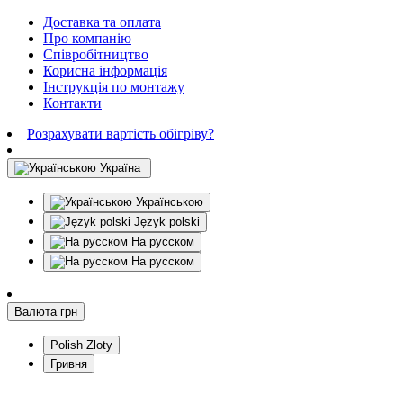
Доставка та оплата
Про компанію
Співробітництво
Корисна інформація
Інструкція по монтажу
Контакти
Розрахувати вартість обігріву?
Україна
Українською
Język polski
На русском
На русском
Валюта
грн
Polish Zloty
Гривня