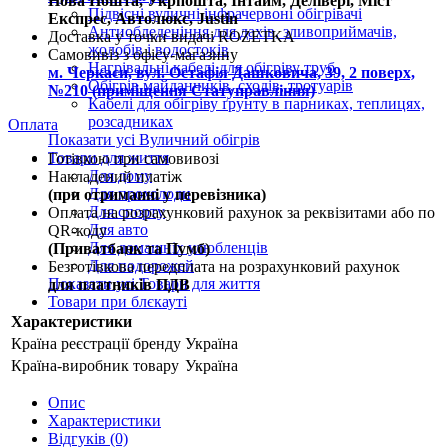
Нова Пошта, Укрпошта, Інтайм, Делівері, Міст
Підвісні вуличні інфрачервоні обігрівачі
Експрес, Автолюкс, Justin
Антиобледеніння для дахів, зливоприймачів,
Доставка у точки видачі ROZETKA
жолобів і водостоків
Самовивіз з офісу-магазину
Нагрівальні кабелі для обігріву труб
м. Черкаси, вул. Остафія Дашковича, 39, 2 поверх,
Обігрів майданчиків, сходів, тротуарів
№210 (приміщення Статуправління)
Кабелі для обігріву ґрунту в парниках, теплицях,
розсадниках
Оплата
Показати усі Вуличний обігрів
Товари для життя
Готівкою при самовивозі
Для дому
Накладений платіж
Для прохолоди
(при отриманні у перевізника)
Для спорту
Оплата на розрахунковий рахунок за реквізитами або по
Для авто
QR-коду
Для домашніх улюбленців
(Приватбанк та Пумб)
Для подорожей
Безготівкова передплата на розрахунковий рахунок
Показати усі Товари для життя
для платників ПДВ
Товари при блєкауті
Характеристики
Країна реєстрації бренду
Україна
Країна-виробник товару
Україна
Опис
Характеристики
Відгуків (0)