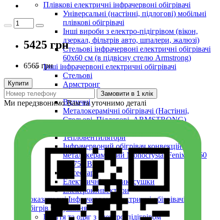
Плівкові електричні інфрачервоні обігрівачі
Універсальні (настінні, підлогові) мобільні
плівкові обігрівачі
Інші вироби з електро-підігрівом (вікон,
дзеркал, фільтрів авто, шпалери, жалюзі)
5425 грн
Стельові інфрачервоні електричні обігрівачі
60х60 см (в підвісну стелю Armstrong)
6565 грн
Інші інфрачервоні електричні обігрівачі
Стельові
Купити
Армстронг
Настінні
Замовити в 1 клік
Вуличні
Ми передзвонимо Вам та уточнимо деталі
Металокерамічні обігрівачі (Настінні,
Стельові, Підлогові, ARMSTRONG)
Керамічні панелі (інфрачервоні)
Тепловентилятори
Інфрачервоний обігрівач конвекційний
металокерамічний Monocrystal Fenix 60x60
см 750 Вт
Аксесуари
Електричні рушникосушки
Електроконвектори
Показати усі Інфрачервоні електричні обігрівачі
Обігрів та сушіння
Взуття та одяг з електро-підігрівом