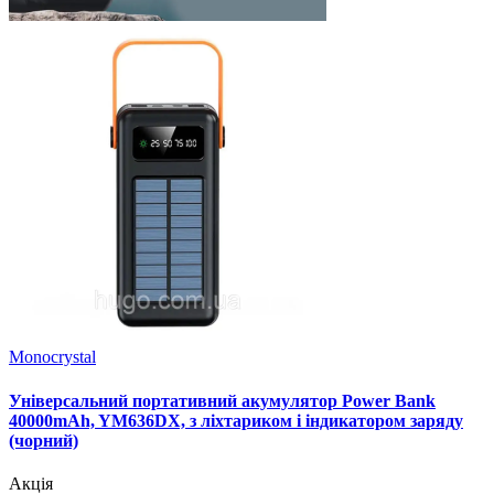
Monocrystal
Універсальний портативний акумулятор Power Bank
40000mAh, YM636DX, з ліхтариком і індикатором заряду
(чорний)
Акція