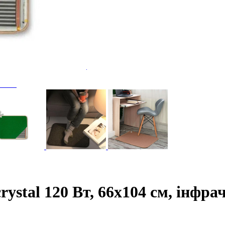
оги
лога
ий). Під плитку. Клас М 1
 стяжку Клас М 2
3мм 1
м.п.)
ги, кабеля
stal 120 Вт, 66х104 см, інфра