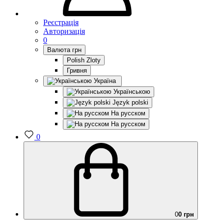
Реєстрація
Авторизація
0
Валюта
грн
Polish Zloty
Гривня
Україна
Українською
Język polski
На русском
На русском
0
0
0 грн