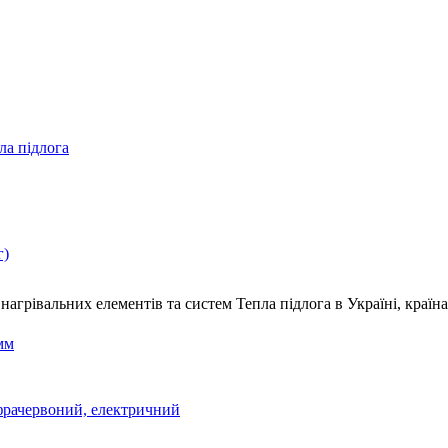
ла підлога
г)
нагрівальних елементів та систем Тепла підлога
в Україні, краї
мм
фрачервоний, електричний