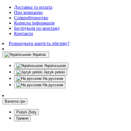
Доставка та оплата
Про компанію
Співробітництво
Корисна інформація
Інструкція по монтажу
Контакти
Розрахувати вартість обігріву?
Україна
Українською
Język polski
На русском
На русском
Валюта
грн
Polish Zloty
Гривня