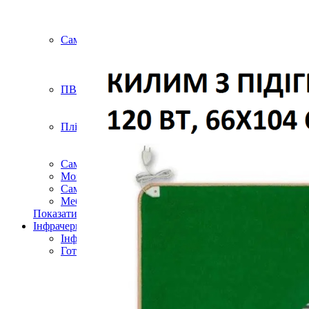
Підлогові покриття пазли
Композитна плитка ДПК
Самоклеюче підлогове вінілове покриття в ру
Самоклеючі декоративні 3D панелі
Самоклеюча декоративна 3D панель (рейка)
Самоклеюча декоративна 3D панель (рулон)
Самоклеюча декоративна 3D панель (плитка)
ПВХ панелі
Декоративна ПВХ панель (без клейового шару
ПВХ панелі на самоклейці
Плівка (рулони)
Самоклеюча плівка
Плівка віконна
Самоклеюча поліуретанова плитка
Мозаїка з декоративного скла 298х298х4,5мм
Самоклеюча гнучка штукатурка (плитка, рулон)
Меблі для дому, дачі, пікніка
Показати усі Швидкий ремонт
Інфрачервона електрична плівкова тепла підлога
Інфрачервона плівка на метри
Готові комплекти теплої інфрачервоної плівкової пі
Комплекти для монтажу теплої підлоги Monocry
Комплекти для монтажу теплої підлоги Monocr
Комплекти для монтажу теплої підлоги Monocry
Комплекти для монтажу теплої підлоги Monocry