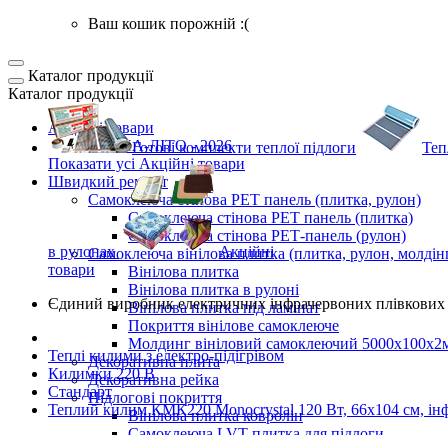
Ваш кошик порожній :(
Каталог продукції
Каталог продукції
Акційні товари
ВЕСНА-ЛІТО - 2026
Готові комплекти
теплої підлоги
Теп
Показати усі Акційні товари
Швидкий ремонт
Самоклеюча стінова PET панель (плитка, рулон)
Самоклеюча стінова PET панель (плитка)
Самоклеюча стінова РЕТ-панель (рулон)
в рулонах
Акційні
Самоклеюча вінілова плитка (плитка, рулон, молдін
товари
Вінілова плитка
Вінілова плитка в рулоні
Єдиний виробник
електричних інфрачервоних плівкових 
Вінілова плитка під ламінат
Покриття вінілове самоклеюче
Молдинг вініловий самоклеючий 5000х100х2
Теплі килими з електро-підігрівом
Декоративна плита
Килимки 220 В
Декоративна рейка
Стандарт
Підлогові покриття
Теплий килим КМК220 Monocrystal 120 Вт, 66х104 см, ін
Вінілова плитка ковролін
Самоклеюча LVT плитка для підлоги