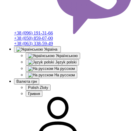
+38 (096) 191-31-66
+38 (050) 859-07-00
+38 (063) 338-59-49
Україна
Українською
Język polski
На русском
На русском
Валюта
грн
Polish Zloty
Гривня