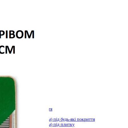
лоні 3000х600х1,5мм
)
длоги
stal під будь-які покриття
ystal під плитку
stal (з терморегулятором) під будь-які покриття
stal (з терморегулятором) під плитку