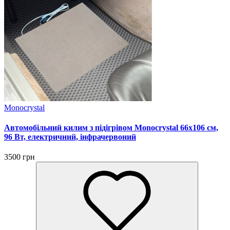
Monocrystal
Автомобільний килим з підігрівом Monocrystal 66х106 см,
96 Вт, електричний, інфрачервоний
3500 грн