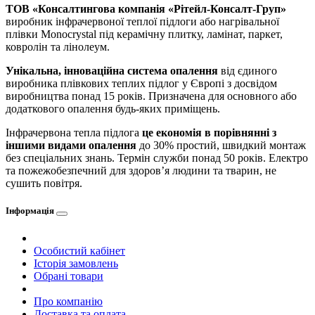
ТОВ «Консалтингова компанія «Рітейл-Консалт-Груп»
виробник інфрачервоної теплої підлоги або нагрівальної
плівки Monocrystal під керамічну плитку, ламінат, паркет,
ковролін та лінолеум.
Унікальна, інноваційна система опалення
від єдиного
виробника плівкових теплих підлог у Європі з досвідом
виробництва понад 15 років. Призначена для основного або
додаткового опалення будь-яких приміщень.
Інфрачервона тепла підлога
це економія в порівнянні з
іншими видами опалення
до 30% простий, швидкий монтаж
без спеціальних знань. Термін служби понад 50 років. Електро
та пожежобезпечний для здоров’я людини та тварин, не
сушить повітря.
Інформація
Особистий кабінет
Історія замовлень
Обрані товари
Про компанію
Доставка та оплата