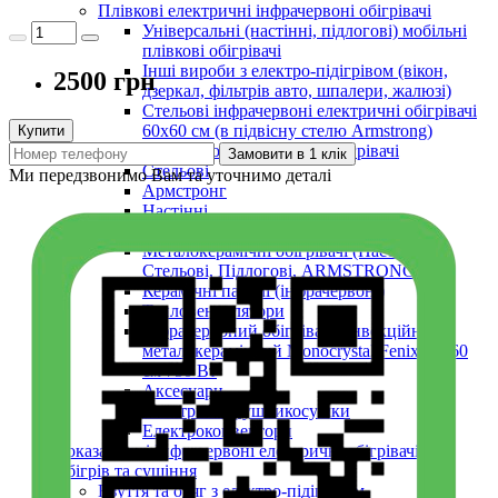
Плівкові електричні інфрачервоні обігрівачі
Універсальні (настінні, підлогові) мобільні
плівкові обігрівачі
Інші вироби з електро-підігрівом (вікон,
2500 грн
дзеркал, фільтрів авто, шпалери, жалюзі)
Стельові інфрачервоні електричні обігрівачі
60х60 см (в підвісну стелю Armstrong)
Купити
Інші інфрачервоні електричні обігрівачі
Замовити в 1 клік
Стельові
Ми передзвонимо Вам та уточнимо деталі
Армстронг
Настінні
Вуличні
Металокерамічні обігрівачі (Настінні,
Стельові, Підлогові, ARMSTRONG)
Керамічні панелі (інфрачервоні)
Тепловентилятори
Інфрачервоний обігрівач конвекційний
металокерамічний Monocrystal Fenix 60x60
см 750 Вт
Аксесуари
Електричні рушникосушки
Електроконвектори
Показати усі Інфрачервоні електричні обігрівачі
Обігрів та сушіння
Взуття та одяг з електро-підігрівом