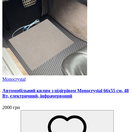
Monocrystal
Автомобільний килим з підігрівом Monocrystal 66х55 см, 48
Вт, електричний, інфрачервоний
2000 грн