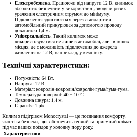
Електробезпека
. Працюючи від напруги 12 В, килимок
абсолютно безпечний у використанні, зводячи ризик
ураження електричним струмом до мінімуму.
Підключення здійснюється через стандартний
автомобільний прикурювач за допомогою проводу
довжиною 1,4 м.
Універсальність
. Такий килимок може
використовуватися не лише в автомобілі, але і в інших
місцях, де є можливість підключення до джерела
живлення на 12 В, наприклад, у кемпінгу.
Технічні характеристики:
Потужність: 64 Вт.
Напруга: 12 В.
Матеріал: ковролін-ковролін/ковролін-гума/гума-гума.
Температура поверхні: 40 ± 10°C.
Довжина шнура: 1,4 м.
Гарантія: 1 рік.
Килим з підігрівом Monocrystal — це поєднання комфорту,
якості та безпеки, що забезпечить теплий та приємний клімат
під час ваших поїздок у холодну пору року.
Характеристики