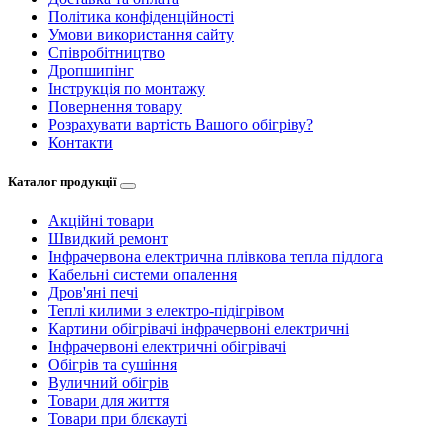
Політика конфіденційності
Умови використання сайту
Співробітництво
Дропшипінг
Інструкція по монтажу
Повернення товару
Розрахувати вартість Вашого обігріву?
Контакти
Каталог продукції
Акційні товари
Швидкий ремонт
Інфрачервона електрична плівкова тепла підлога
Кабельні системи опалення
Дров'яні печі
Теплі килими з електро-підігрівом
Картини обігрівачі інфрачервоні електричні
Інфрачервоні електричні обігрівачі
Обігрів та сушіння
Вуличний обігрів
Товари для життя
Товари при блєкауті