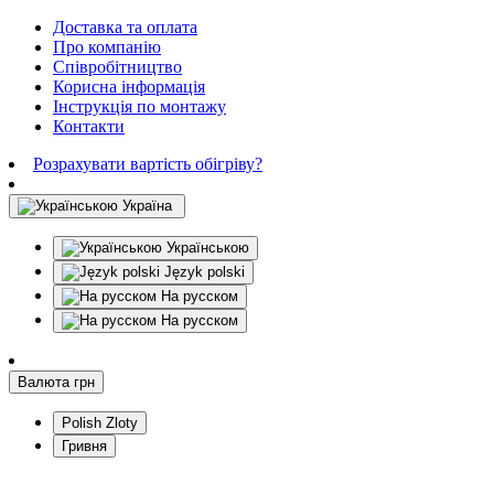
Доставка та оплата
Про компанію
Співробітництво
Корисна інформація
Інструкція по монтажу
Контакти
Розрахувати вартість обігріву?
Україна
Українською
Język polski
На русском
На русском
Валюта
грн
Polish Zloty
Гривня