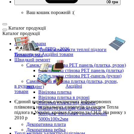
0
0 грн
Ваш кошик порожній :(
Каталог продукції
Каталог продукції
Акційні товари
ВЕСНА-ЛІТО - 2026
Готові комплекти
теплої підлоги
Показати усі Акційні товари
Тепла підлога
Швидкий ремонт
Самоклеюча стінова PET панель (плитка, рулон)
Самоклеюча стінова PET панель (плитка)
Самоклеюча стінова РЕТ-панель (рулон)
Самоклеюча вінілова плитка (плитка, рулон,
в рулонах
Акційні
молдінг)
товари
Вінілова плитка
Вінілова плитка в рулоні
Єдиний виробник
електричних інфрачервоних
Вінілова плитка під ламінат
плівкових нагрівальних елементів та систем Тепла
Покриття вінілове самоклеюче
підлога
в Україні, країнах Європи та СНД.
На ринку з
Молдинг вініловий самоклеючий
2010 р
5000х100х2мм
Декоративна плита
Декоративна рейка
Теплі килими з електро-підігрівом