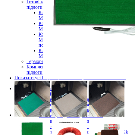
Готові комплекти теплої інфрачервоної плівкової
підлоги
Комплекти для монтажу теплої підлоги
Monocrystal під будь-які покриття
Комплекти для монтажу теплої підлоги
Monocrystal під плитку
Комплекти для монтажу теплої підлоги
Monocrystal (з терморегулятором) під будь-які
покриття
Комплекти для монтажу теплої підлоги
Monocrystal (з терморегулятором) під плитку
Терморегулятори для теплої підлоги
Комплектуючі для монтажу теплої електричної
підлоги
Показати усі Інфрачервона електрична плівкова тепла
підлога
Кабельні системи опалення
Нагрівальні кабелі
Нагрівальний кабель одножильний
Нагрівальний кабель двожильний
Нагрівальний кабель для теплої підлоги
(тонкий). Під плитку. Клас М 1
Кабельна електрична тепла підлога в
бетонну стяжку Клас М 2
Вуглецевий нагрівальний кабель 33Ом 12k