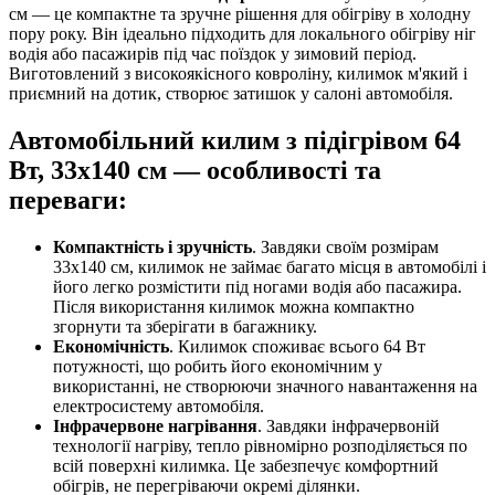
см — це компактне та зручне рішення для обігріву в холодну
пору року. Він ідеально підходить для локального обігріву ніг
водія або пасажирів під час поїздок у зимовий період.
Виготовлений з високоякісного ковроліну, килимок м'який і
приємний на дотик, створює затишок у салоні автомобіля.
Автомобільний килим з підігрівом
64
Вт, 33х140 см —
особливості та
переваги:
Компактність і зручність
. Завдяки своїм розмірам
33х140 см, килимок не займає багато місця в автомобілі і
його легко розмістити під ногами водія або пасажира.
Після використання килимок можна компактно
згорнути та зберігати в багажнику.
Економічність
. Килимок споживає всього 64 Вт
потужності, що робить його економічним у
використанні, не створюючи значного навантаження на
електросистему автомобіля.
Інфрачервоне нагрівання
. Завдяки інфрачервоній
технології нагріву, тепло рівномірно розподіляється по
всій поверхні килимка. Це забезпечує комфортний
обігрів, не перегріваючи окремі ділянки.