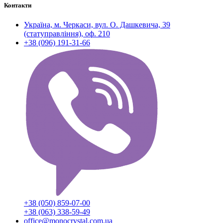
Контакти
Україна, м. Черкаси, вул. О. Дашкевича, 39
(статуправління), оф. 210
+38 (096) 191-31-66
+38 (050) 859-07-00
+38 (063) 338-59-49
office@monocrystal.com.ua