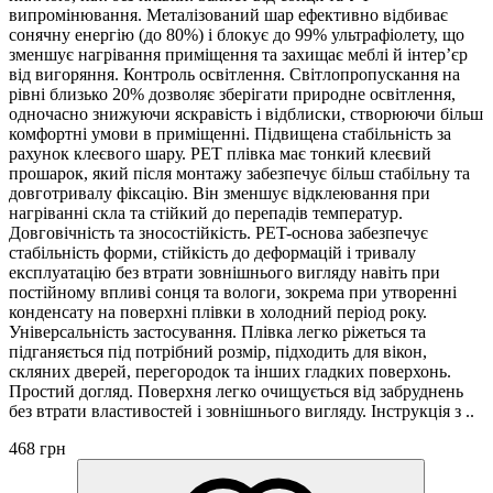
випромінювання. Металізований шар ефективно відбиває
сонячну енергію (до 80%) і блокує до 99% ультрафіолету, що
зменшує нагрівання приміщення та захищає меблі й інтер’єр
від вигоряння. Контроль освітлення. Світлопропускання на
рівні близько 20% дозволяє зберігати природне освітлення,
одночасно знижуючи яскравість і відблиски, створюючи більш
комфортні умови в приміщенні. Підвищена стабільність за
рахунок клеєвого шару. РЕТ плівка має тонкий клеєвий
прошарок, який після монтажу забезпечує більш стабільну та
довготривалу фіксацію. Він зменшує відклеювання при
нагріванні скла та стійкий до перепадів температур.
Довговічність та зносостійкість. PET-основа забезпечує
стабільність форми, стійкість до деформацій і тривалу
експлуатацію без втрати зовнішнього вигляду навіть при
постійному впливі сонця та вологи, зокрема при утворенні
конденсату на поверхні плівки в холодний період року.
Універсальність застосування. Плівка легко ріжеться та
підганяється під потрібний розмір, підходить для вікон,
скляних дверей, перегородок та інших гладких поверхонь.
Простий догляд. Поверхня легко очищується від забруднень
без втрати властивостей і зовнішнього вигляду. Інструкція з ..
468 грн