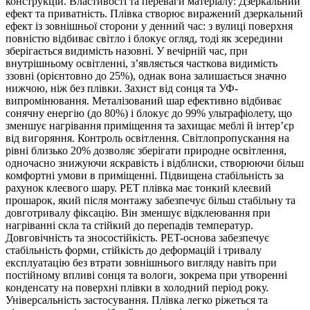
конструкцій. Властивості та переваги матеріалу: Дзеркальний
ефект та приватність. Плівка створює виражений дзеркальний
ефект із зовнішньої сторони у денний час: з вулиці поверхня
повністю відбиває світло і блокує огляд, тоді як зсередини
зберігається видимість назовні. У вечірній час, при
внутрішньому освітленні, з’являється часткова видимість
ззовні (орієнтовно до 25%), однак вона залишається значно
нижчою, ніж без плівки. Захист від сонця та УФ-
випромінювання. Металізований шар ефективно відбиває
сонячну енергію (до 80%) і блокує до 99% ультрафіолету, що
зменшує нагрівання приміщення та захищає меблі й інтер’єр
від вигоряння. Контроль освітлення. Світлопропускання на
рівні близько 20% дозволяє зберігати природне освітлення,
одночасно знижуючи яскравість і відблиски, створюючи більш
комфортні умови в приміщенні. Підвищена стабільність за
рахунок клеєвого шару. РЕТ плівка має тонкий клеєвий
прошарок, який після монтажу забезпечує більш стабільну та
довготривалу фіксацію. Він зменшує відклеювання при
нагріванні скла та стійкий до перепадів температур.
Довговічність та зносостійкість. PET-основа забезпечує
стабільність форми, стійкість до деформацій і тривалу
експлуатацію без втрати зовнішнього вигляду навіть при
постійному впливі сонця та вологи, зокрема при утворенні
конденсату на поверхні плівки в холодний період року.
Універсальність застосування. Плівка легко ріжеться та