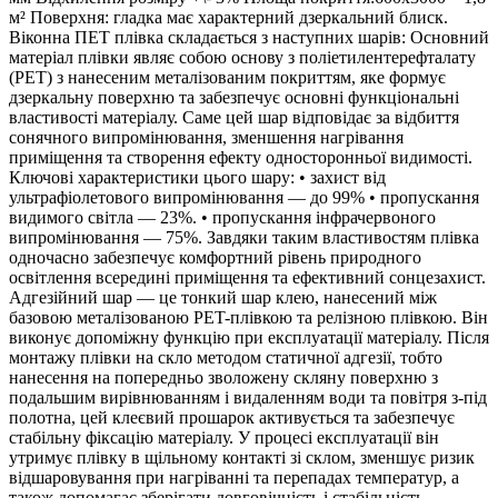
м² Поверхня: гладка має характерний дзеркальний блиск.
Віконна ПЕТ плівка складається з наступних шарів: Основний
матеріал плівки являє собою основу з поліетилентерефталату
(PET) з нанесеним металізованим покриттям, яке формує
дзеркальну поверхню та забезпечує основні функціональні
властивості матеріалу. Саме цей шар відповідає за відбиття
сонячного випромінювання, зменшення нагрівання
приміщення та створення ефекту односторонньої видимості.
Ключові характеристики цього шару: • захист від
ультрафіолетового випромінювання — до 99% • пропускання
видимого світла — 23%. • пропускання інфрачервоного
випромінювання — 75%. Завдяки таким властивостям плівка
одночасно забезпечує комфортний рівень природного
освітлення всередині приміщення та ефективний сонцезахист.
Адгезійний шар — це тонкий шар клею, нанесений між
базовою металізованою PET-плівкою та релізною плівкою. Він
виконує допоміжну функцію при експлуатації матеріалу. Після
монтажу плівки на скло методом статичної адгезії, тобто
нанесення на попередньо зволожену скляну поверхню з
подальшим вирівнюванням і видаленням води та повітря з-під
полотна, цей клеєвий прошарок активується та забезпечує
стабільну фіксацію матеріалу. У процесі експлуатації він
утримує плівку в щільному контакті зі склом, зменшує ризик
відшаровування при нагріванні та перепадах температур, а
також допомагає зберігати довговічність і стабільність