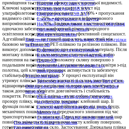
приміщення та створення ефекту односторонньої видимості.
Підігрів ніг (устілки у взуття)
Ключові характеристики цього шару: • захист від
Підігрів тіла (від USB 5 V)
ультрафіолетового випромінювання — до 99% • пропускання
Підігрів рук (від USB 5 V)
видимого світла — 25%. • пропускання інфрачервоного
Електричні сушарки для взуття
випромінювання — 30%. Завдяки таким властивостям плівка
Настільні інфрачервоні електричні обігрівачі
одночасно забезпечує комфортний рівень природного
(килимки для комп. миші)
освітлення всередині приміщення та ефективний сонцезахист.
Жилети з підігрівом
Адгезійний шар — це тонкий шар клею, нанесений між
Електричні простирадла та ковдри, Електро-грілки
базовою металізованою PET-плівкою та релізною плівкою. Він
та Пледи 3D
виконує допоміжну функцію при експлуатації матеріалу. Після
Електрогрілки та електропояси
монтажу плівки на скло методом статичної адгезії, тобто
Електропростирадла та електроковдри
нанесення на попередньо зволожену скляну поверхню з
Пледи 3D
подальшим вирівнюванням і видаленням води та повітря з-під
Автомобільні грілки та ковдри від
полотна, цей клеєвий прошарок активується та забезпечує
прикурювача
стабільну фіксацію матеріалу. У процесі експлуатації він
Утеплення вікон
утримує плівку в щільному контакті зі склом, зменшує ризик
Теплозберігаюча плівка на вікна Третє Скло
відшаровування при нагріванні та перепадах температур, а
Обігрів розсади, інкубаторів, вуликів /Сушіння
також допомагає зберігати довговічність і стабільність
продуктів
покриття. Релізна РЕТ плівка - являє собою тимчасову
Килимки мати з підігрівом для курчат,
прозору плівку, яка повністю покриває клейовий шар. Її
інкубаторів, розсади
функція полягає у захисті адгезійного шару від пилу, бруду,
Електричний обігрівач бджіл, вуликів
механічних пошкоджень та передчасного злипання під час
Monocrystal
транспортування та монтажу. Перед встановленням цей шар
Сушіння ягід, фруктів, овочів, пастили
повністю знімається, відкриваючи чисту клейову поверхню,
Показати усі Обігрів та сушіння
готову до нанесення на скло. Застосування: Дзеркальна плівка
Вуличний обігрів