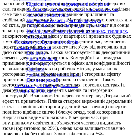
на основі PET застосовується на гладких, рівних поверхнях —
Підвісні вуличні інфрачервоні обігрівачі
склі та акрилі, без рельєфу, шорсткостей чи фактури, оскільки
Антиобледеніння для дахів, зливоприймачів,
саме така основа забезпечує правильне прилягання та
жолобів і водостоків
стабільний дзеркальний ефект. Матеріал використовується для
Нагрівальні кабелі для обігріву труб
об’єктів, де потрібні одночасно приватність, захист від сонця
Обігрів майданчиків, сходів, тротуарів
та контроль освітлення. Житлові приміщення:
Кабелі для обігріву ґрунту в парниках, теплицях,
використовується для вікон у квартирах і приватних будинках
розсадниках
з метою забезпечення приватності у денний час, зменшення
Показати усі Вуличний обігрів
перегріву приміщень та захисту інтер’єру від вигоряння під
Товари для життя
дією сонячного світла. Також застосовується як декоративний
Для дому
елемент для скляних поверхонь. Комерційні та громадські
Для прохолоди
приміщення: використовується в офісах для конфіденційності
Для спорту
та зниження відблисків на робочих місцях, у магазинах і
Для авто
ресторанах — для оформлення вітрин і створення ефекту
Для домашніх улюбленців
приватності без втрати природного освітлення. Також
Для подорожей
застосовується у виставкових стендах, торгових центрах і в
Показати усі Товари для життя
декоруванні скляних елементів меблів та інтер’єрних
Товари при блєкауті
конструкцій. Властивості та переваги матеріалу: Дзеркальний
ефект та приватність. Плівка створює виражений дзеркальний
ефект із зовнішньої сторони у денний час: з вулиці поверхня
повністю відбиває світло і блокує огляд, тоді як зсередини
зберігається видимість назовні. У вечірній час, при
внутрішньому освітленні, з’являється часткова видимість
ззовні (орієнтовно до 25%), однак вона залишається значно
нижчою, ніж без плівки. Захист від сонця та УФ-