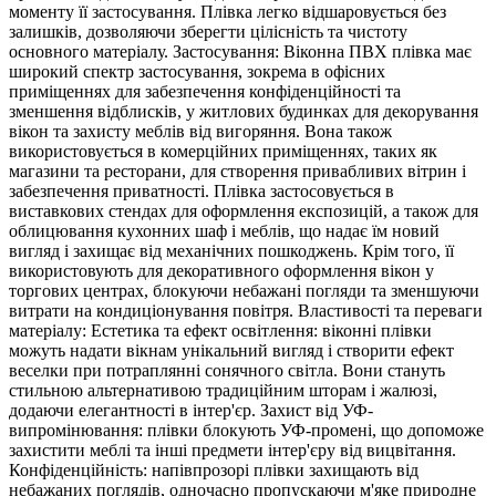
моменту її застосування. Плівка легко відшаровується без
залишків, дозволяючи зберегти цілісність та чистоту
основного матеріалу. Застосування: Віконна ПВХ плівка має
широкий спектр застосування, зокрема в офісних
приміщеннях для забезпечення конфіденційності та
зменшення відблисків, у житлових будинках для декорування
вікон та захисту меблів від вигоряння. Вона також
використовується в комерційних приміщеннях, таких як
магазини та ресторани, для створення привабливих вітрин і
забезпечення приватності. Плівка застосовується в
виставкових стендах для оформлення експозицій, а також для
облицювання кухонних шаф і меблів, що надає їм новий
вигляд і захищає від механічних пошкоджень. Крім того, її
використовують для декоративного оформлення вікон у
торгових центрах, блокуючи небажані погляди та зменшуючи
витрати на кондиціонування повітря. Властивості та переваги
матеріалу: Естетика та ефект освітлення: віконні плівки
можуть надати вікнам унікальний вигляд і створити ефект
веселки при потраплянні сонячного світла. Вони стануть
стильною альтернативою традиційним шторам і жалюзі,
додаючи елегантності в інтер'єр. Захист від УФ-
випромінювання: плівки блокують УФ-промені, що допоможе
захистити меблі та інші предмети інтер'єру від вицвітання.
Конфіденційність: напівпрозорі плівки захищають від
небажаних поглядів, одночасно пропускаючи м'яке природне