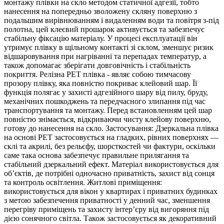
монтажу плівки на скло методом статичної адгезії, тобто
нанесення на попередньо зволожену скляну поверхню з
подальшим вирівнюванням і видаленням води та повітря з-під
полотна, цей клеєвий прошарок активується та забезпечує
стабільну фіксацію матеріалу. У процесі експлуатації він
утримує плівку в щільному контакті зі склом, зменшує ризик
відшаровування при нагріванні та перепадах температур, а
також допомагає зберігати довговічність і стабільність
покриття. Релізна РЕТ плівка - являє собою тимчасову
прозору плівку, яка повністю покриває клейовий шар. Її
функція полягає у захисті адгезійного шару від пилу, бруду,
механічних пошкоджень та передчасного злипання під час
транспортування та монтажу. Перед встановленням цей шар
повністю знімається, відкриваючи чисту клейову поверхню,
готову до нанесення на скло. Застосування: Дзеркальна плівка
на основі PET застосовується на гладких, рівних поверхнях —
склі та акрилі, без рельєфу, шорсткостей чи фактури, оскільки
саме така основа забезпечує правильне прилягання та
стабільний дзеркальний ефект. Матеріал використовується для
об’єктів, де потрібні одночасно приватність, захист від сонця
та контроль освітлення. Житлові приміщення:
використовується для вікон у квартирах і приватних будинках
з метою забезпечення приватності у денний час, зменшення
перегріву приміщень та захисту інтер’єру від вигоряння під
дією сонячного світла. Також застосовується як декоративний