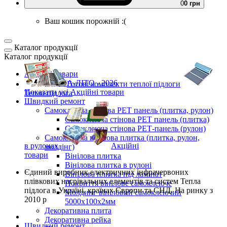
0
0 грн
Ваш кошик порожній :(
Каталог продукції
Каталог продукції
Акційні товари
ВЕСНА-ЛІТО - 2026
Готові комплекти
теплої підлоги
Показати усі Акційні товари
Тепла підлога
Швидкий ремонт
Самоклеюча стінова PET панель (плитка, рулон)
Самоклеюча стінова PET панель (плитка)
Самоклеюча стінова РЕТ-панель (рулон)
Самоклеюча вінілова плитка (плитка, рулон,
в рулонах
Акційні
молдінг)
товари
Вінілова плитка
Вінілова плитка в рулоні
Єдиний виробник
електричних інфрачервоних
Вінілова плитка під ламінат
плівкових нагрівальних елементів та систем Тепла
Покриття вінілове самоклеюче
підлога
в Україні, країнах Європи та СНД.
На ринку з
Молдинг вініловий самоклеючий
2010 р
5000х100х2мм
Декоративна плита
Декоративна рейка
Швидкий ремонт