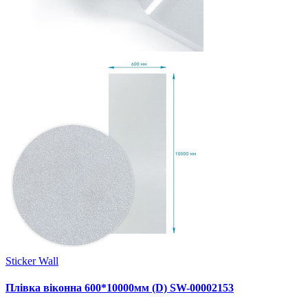
Sticker Wall
Плівка віконна 600*10000мм (D) SW-00002153