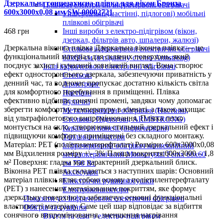
Дзеркальна сонцезахисна плівка для вікон Бронза
Плівкові електричні інфрачервоні обігрівачі
600х3000х0,08 мм SW-00002721
Універсальні (настінні, підлогові) мобільні
плівкові обігрівачі
Інші вироби з електро-підігрівом (вікон,
468 грн
дзеркал, фільтрів авто, шпалери, жалюзі)
Дзеркальна віконна плівка Дзеркальна віконна плівка — це
Стельові інфрачервоні електричні обігрівачі
функціональний матеріал для скляних поверхонь, який
60х60 см (в підвісну стелю Armstrong)
поєднує захист і сучасний зовнішній вигляд. Вона створює
Інші інфрачервоні електричні обігрівачі
ефект одностороннього дзеркала, забезпечуючи приватність у
Стельові
денний час, та водночас пропускає достатню кількість світла
Армстронг
для комфортного перебування в приміщенні. Плівка
Настінні
ефективно відбиває сонячні промені, завдяки чому допомагає
Вуличні
зберегти комфортну температуру в кімнаті, а також захищає
Металокерамічні обігрівачі (Настінні,
від ультрафіолетового випромінювання. Плівка легко
Стельові, Підлогові, ARMSTRONG)
монтується на скло, створюючи стильний дзеркальний ефект і
Керамічні панелі (інфрачервоні)
підвищуючи комфорт у приміщенні без складного монтажу.
Тепловентилятори
Матеріал: PET (поліетилентерефталат) Розміри: 600х3000х0,08
Інфрачервоний обігрівач конвекційний
мм Відхилення розміру +\- 3% Площа покриття:600х3000 – 1,8
металокерамічний Monocrystal Fenix 60x60
м² Поверхня: гладка має характерний дзеркальний блиск.
см 750 Вт
Віконна РЕТ плівка складається з наступних шарів: Основний
Аксесуари
матеріал плівки являє собою основу з поліетилентерефталату
Електричні рушникосушки
(PET) з нанесеним металізованим покриттям, яке формує
Електроконвектори
дзеркальну поверхню та забезпечує основні функціональні
Показати усі Інфрачервоні електричні обігрівачі
властивості матеріалу. Саме цей шар відповідає за відбиття
Обігрів та сушіння
сонячного випромінювання, зменшення нагрівання
Взуття та одяг з електро-підігрівом