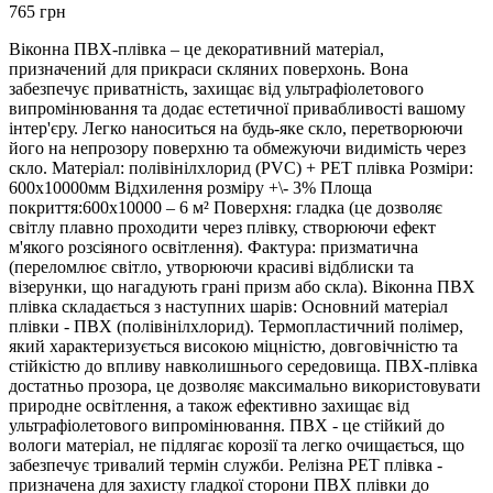
765 грн
Віконна ПВХ-плівка – це декоративний матеріал,
призначений для прикраси скляних поверхонь. Вона
забезпечує приватність, захищає від ультрафіолетового
випромінювання та додає естетичної привабливості вашому
інтер'єру. Легко наноситься на будь-яке скло, перетворюючи
його на непрозору поверхню та обмежуючи видимість через
скло. Матеріал: полівінілхлорид (PVC) + РЕТ плівка Розміри:
600х10000мм Відхилення розміру +\- 3% Площа
покриття:600х10000 – 6 м² Поверхня: гладка (це дозволяє
світлу плавно проходити через плівку, створюючи ефект
м'якого розсіяного освітлення). Фактура: призматична
(переломлює світло, утворюючи красиві відблиски та
візерунки, що нагадують грані призм або скла). Віконна ПВХ
плівка складається з наступних шарів: Основний матеріал
плівки - ПВХ (полівінілхлорид). Термопластичний полімер,
який характеризується високою міцністю, довговічністю та
стійкістю до впливу навколишнього середовища. ПВХ-плівка
достатньо прозора, це дозволяє максимально використовувати
природне освітлення, а також ефективно захищає від
ультрафіолетового випромінювання. ПВХ - це стійкий до
вологи матеріал, не підлягає корозії та легко очищається, що
забезпечує тривалий термін служби. Релізна РЕТ плівка -
призначена для захисту гладкої сторони ПВХ плівки до