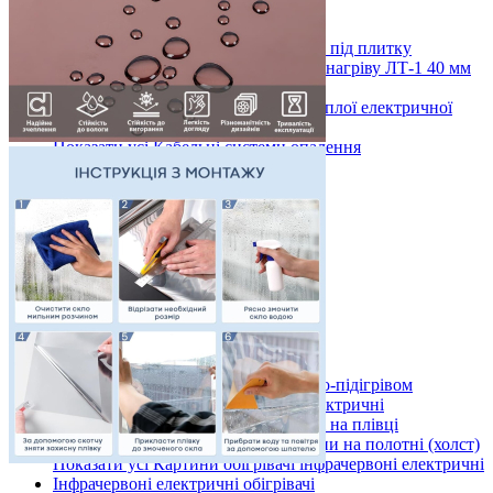
D3мм 1
Нагрівальні мати
Нагрівальні мати (тонкі) під плитку
Вуглецева стрічка для електронагріву ЛТ-1 40 мм
(5 м.п.)
Комплектуючі для монтажу теплої електричної
підлоги, кабеля
Показати усі Кабельні системи опалення
Дров'яні печі
Булер'яни
Буржуйки
Показати усі Дров'яні печі
Теплі килими з електро-підігрівом
Килимки 220 В
Стандарт
Універсал
Преміум
Килимки 12 В (автомобільні)
Килимки 220 В та 12 В
Показати усі Теплі килими з електро-підігрівом
Картини обігрівачі інфрачервоні електричні
Електричні картини обігрівачі на плівці
Інфрачервоні обігрівачі картини на полотні (холст)
Показати усі Картини обігрівачі інфрачервоні електричні
Інфрачервоні електричні обігрівачі