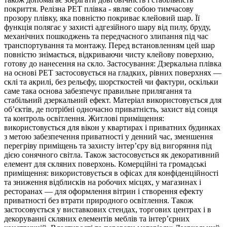
покриття. Релізна РЕТ плівка - являє собою тимчасову
прозору плівку, яка повністю покриває клейовий шар. Її
функція полягає у захисті адгезійного шару від пилу, бруду,
механічних пошкоджень та передчасного злипання під час
транспортування та монтажу. Перед встановленням цей шар
повністю знімається, відкриваючи чисту клейову поверхню,
готову до нанесення на скло. Застосування: Дзеркальна плівка
на основі PET застосовується на гладких, рівних поверхнях —
склі та акрилі, без рельєфу, шорсткостей чи фактури, оскільки
саме така основа забезпечує правильне прилягання та
стабільний дзеркальний ефект. Матеріал використовується для
об’єктів, де потрібні одночасно приватність, захист від сонця
та контроль освітлення. Житлові приміщення:
використовується для вікон у квартирах і приватних будинках
з метою забезпечення приватності у денний час, зменшення
перегріву приміщень та захисту інтер’єру від вигоряння під
дією сонячного світла. Також застосовується як декоративний
елемент для скляних поверхонь. Комерційні та громадські
приміщення: використовується в офісах для конфіденційності
та зниження відблисків на робочих місцях, у магазинах і
ресторанах — для оформлення вітрин і створення ефекту
приватності без втрати природного освітлення. Також
застосовується у виставкових стендах, торгових центрах і в
декоруванні скляних елементів меблів та інтер’єрних