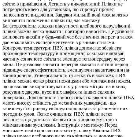
світло в приміщення. Легкість у використанні: Плівки не
потребують клею для установки, що спрощує процес
нанесення та видалення. Завдяки мильній воді можна легко
виправити положення плівки під час монтажу.
Багаторазовість: завдяки відсутності клейового шару, віконні
плівки можна легко знімати і повторно наносити. Це дозволяє
змінювати дизайн у будь-який час без значних витрат, а також
дає можливість експериментувати з різними стилями.
Контроль температури: ПВХ плівка допомагає зберігати
прохолодну температуру в приміщенні, оскільки відбиває
частину сонячного світла та зменшує теплопередачу через
вікна. Це дозволяє знизити перегрів кімнати в літній період і
підвищує енергоефективність, зменшуючи навантаження на
кондиціонери. Універсальність та легкість в монтажі: ПВХ
плівки можна легко різати ножицями або монтажним ножем,
що дозволяє використовувати їх у різних місцях: на вікнах,
розсувних дверях, кухонних шафах та інших скляних
поверхнях. Довговічність і зносостійкість: віконні плівки ПВХ
мають високу стійкість до механічних ушкоджень, що
забезпечує їх тривалу експлуатацію навіть за різноманітних
погодних умов. Легке очищення: ПВХ плівки легко
чистяться, що дозволяє зберігати їх в хорошому стані з
мінімальними зусиллями. Інструкція з монтажу: Перед
монтажем необхідно зняти захисну плівку Віконна ПВХ
плівка не має клейового шару та кріпиться за допомогою