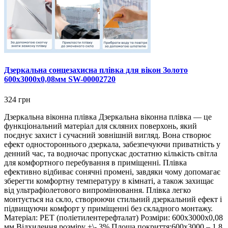
Дзеркальна сонцезахисна плівка для вікон Золото
600х3000х0,08мм SW-00002720
324 грн
Дзеркальна віконна плівка Дзеркальна віконна плівка — це
функціональний матеріал для скляних поверхонь, який
поєднує захист і сучасний зовнішній вигляд. Вона створює
ефект одностороннього дзеркала, забезпечуючи приватність у
денний час, та водночас пропускає достатню кількість світла
для комфортного перебування в приміщенні. Плівка
ефективно відбиває сонячні промені, завдяки чому допомагає
зберегти комфортну температуру в кімнаті, а також захищає
від ультрафіолетового випромінювання. Плівка легко
монтується на скло, створюючи стильний дзеркальний ефект і
підвищуючи комфорт у приміщенні без складного монтажу.
Матеріал: PET (поліетилентерефталат) Розміри: 600х3000х0,08
мм Відхилення розміру +\- 3% Площа покриття:600х3000 – 1,8