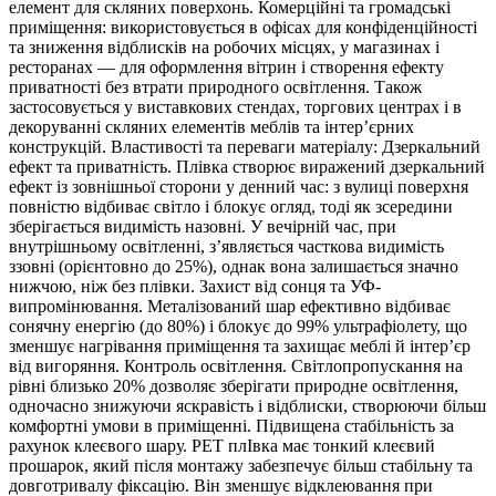
елемент для скляних поверхонь. Комерційні та громадські
приміщення: використовується в офісах для конфіденційності
та зниження відблисків на робочих місцях, у магазинах і
ресторанах — для оформлення вітрин і створення ефекту
приватності без втрати природного освітлення. Також
застосовується у виставкових стендах, торгових центрах і в
декоруванні скляних елементів меблів та інтер’єрних
конструкцій. Властивості та переваги матеріалу: Дзеркальний
ефект та приватність. Плівка створює виражений дзеркальний
ефект із зовнішньої сторони у денний час: з вулиці поверхня
повністю відбиває світло і блокує огляд, тоді як зсередини
зберігається видимість назовні. У вечірній час, при
внутрішньому освітленні, з’являється часткова видимість
ззовні (орієнтовно до 25%), однак вона залишається значно
нижчою, ніж без плівки. Захист від сонця та УФ-
випромінювання. Металізований шар ефективно відбиває
сонячну енергію (до 80%) і блокує до 99% ультрафіолету, що
зменшує нагрівання приміщення та захищає меблі й інтер’єр
від вигоряння. Контроль освітлення. Світлопропускання на
рівні близько 20% дозволяє зберігати природне освітлення,
одночасно знижуючи яскравість і відблиски, створюючи більш
комфортні умови в приміщенні. Підвищена стабільність за
рахунок клеєвого шару. РЕТ плІвка має тонкий клеєвий
прошарок, який після монтажу забезпечує більш стабільну та
довготривалу фіксацію. Він зменшує відклеювання при