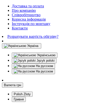
Доставка та оплата
Про компанію
Співробітництво
Корисна інформація
Інструкція по монтажу
Контакти
Розрахувати вартість обігріву?
Україна
Українською
Język polski
На русском
На русском
Валюта
грн
Polish Zloty
Гривня