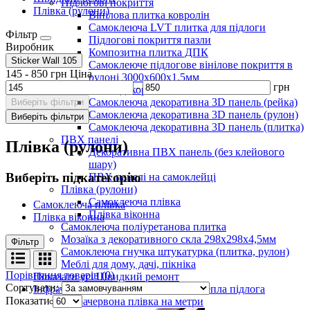
Підлогові покриття
Плівка (рулони)
Вінілова плитка ковролін
Самоклеюча LVT плитка для підлоги
Фільтр
Підлогові покриття пазли
Виробник
Композитна плитка ДПК
Sticker Wall
105
Самоклеюче підлогове вінілове покриття в
145
-
850
грн
Ціна
рулоні 3000х600х1,5мм
-
грн
Самоклеючі декоративні 3D панелі
Самоклеюча декоративна 3D панель (рейка)
Виберіть фільтри
Самоклеюча декоративна 3D панель (рулон)
Виберіть фільтри
Самоклеюча декоративна 3D панель (плитка)
ПВХ панелі
Плівка (рулони)
Декоративна ПВХ панель (без клейового
шару)
Виберіть підкатегорію
ПВХ панелі на самоклейці
Плівка (рулони)
Самоклеюча плівка
Самоклеюча плівка
Плівка віконна
Плівка віконна
Самоклеюча поліуретанова плитка
Мозаїка з декоративного скла 298х298х4,5мм
Фільтр
Самоклеюча гнучка штукатурка (плитка, рулон)
Меблі для дому, дачі, пікніка
Порівняння товарів (0)
Показати усі Швидкий ремонт
Сортувати:
Інфрачервона електрична плівкова тепла підлога
Показати
Інфрачервона плівка на метри