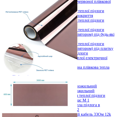
Готові комплекти теплої інфрачервоної плівкової
підлоги
Комплекти для монтажу теплої підлоги
Monocrystal під будь-які покриття
Комплекти для монтажу теплої підлоги
Monocrystal під плитку
Комплекти для монтажу теплої підлоги
Monocrystal (з терморегулятором) під будь-які
покриття
Комплекти для монтажу теплої підлоги
Monocrystal (з терморегулятором) під плитку
Терморегулятори для теплої підлоги
Комплектуючі для монтажу теплої електричної
підлоги
Показати усі Інфрачервона електрична плівкова тепла
підлога
Кабельні системи опалення
Нагрівальні кабелі
Нагрівальний кабель одножильний
Нагрівальний кабель двожильний
Нагрівальний кабель для теплої підлоги
(тонкий). Під плитку. Клас М 1
Кабельна електрична тепла підлога в
бетонну стяжку Клас М 2
Вуглецевий нагрівальний кабель 33Ом 12k