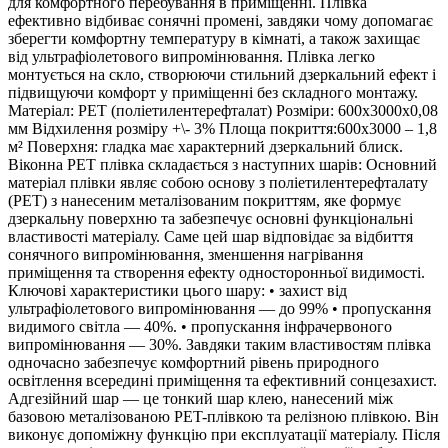
для комфортного перебування в приміщенні. Плівка
ефективно відбиває сонячні промені, завдяки чому допомагає
зберегти комфортну температуру в кімнаті, а також захищає
від ультрафіолетового випромінювання. Плівка легко
монтується на скло, створюючи стильний дзеркальний ефект і
підвищуючи комфорт у приміщенні без складного монтажу.
Матеріал: PET (поліетилентерефталат) Розміри: 600х3000х0,08
мм Відхилення розміру +\- 3% Площа покриття:600х3000 – 1,8
м² Поверхня: гладка має характерний дзеркальний блиск.
Віконна РЕТ плівка складається з наступних шарів: Основний
матеріал плівки являє собою основу з поліетилентерефталату
(PET) з нанесеним металізованим покриттям, яке формує
дзеркальну поверхню та забезпечує основні функціональні
властивості матеріалу. Саме цей шар відповідає за відбиття
сонячного випромінювання, зменшення нагрівання
приміщення та створення ефекту односторонньої видимості.
Ключові характеристики цього шару: • захист від
ультрафіолетового випромінювання — до 99% • пропускання
видимого світла — 40%. • пропускання інфрачервоного
випромінювання — 30%. Завдяки таким властивостям плівка
одночасно забезпечує комфортний рівень природного
освітлення всередині приміщення та ефективний сонцезахист.
Адгезійний шар — це тонкий шар клею, нанесений між
базовою металізованою PET-плівкою та релізною плівкою. Він
виконує допоміжну функцію при експлуатації матеріалу. Після