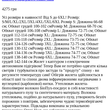
4275 грн
Усі розміри в наявності! Від S до 6XL! Розмір:
S/M/L/XL/2XL/3XL/4XL/5XL/6XL Розмір S: Довжина 66-68
см; Обхват грудей 100-102 смРозмір M: Довжинаа 68-70 см;
Обхват грудей 106-108 смРозмір L: Довжина 72-75 см; Обхват
грудей 112-114 смРозмір XL: Довжина 72-75 см; Обхват
грудей 116-118 смРозмір 2XL: Довжина 73-75 см; Обхват
грудей 124-126 смРозмір 3XL: Довжина 72-75 см; Обхват
грудей 130-132 смРозмір 4XL: Довжина 74-77 см; Обхват
грудей 134-136 см Розмір 5XL: Довжина 74-77 см; Обхват
грудей 138-140 см Розмір 6XL: Довжина 74-77 см; Обхват
грудей 142-144 см Жилет з каптуром з електричним
автономним підігрівом! Тепер Вам не потрібно одягати кілька
светрів і турбуватися про застуди та "продуту" спину - ви
регулюєте температуру самі! Обігрів жилета здійснюється в
області шиї та спини двома інфрачервоними нагрівачами з
вуглецевої (карбонової) нитки. Утеплювач жилета-
біополімерне волокно БіоПух-поєднує в собі властивості
натурального пуху та синтетичного матеріалу. Волокна
утеплювача, подібно до натурального пуху, утворюють безліч
порожнин з повітрям, забезпечуючи чудові термозберігаючі
характеристики. Підкладка виконана за унікальною