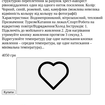
структурою переплетення за рахунок хрест-навхрест
рівновіддалених один від одного ниток посилення. Колір:
Чорний, синій, рожевий, хакі, камуфляж (можлива невелика
відмінність кольору від кольору на фотографії)
Характеристики: Водонепроникний, вітрозахисний, тепловий
Призначення: Туризм/Катання на лижах/Спорт/Робота на
відкритому повітрі/Відрядження/Холод Інструкція: 1.
Підключіть до мобільного живлення 2. Для нагрівання
утримуйте кнопку живлення протягом 3 секунд 3.
Відрегулюйте температуру (ще одне натискання кнопки
живлення – середня температура, ще одне натискання –
мінімальна температура)...
4050 грн
Купити