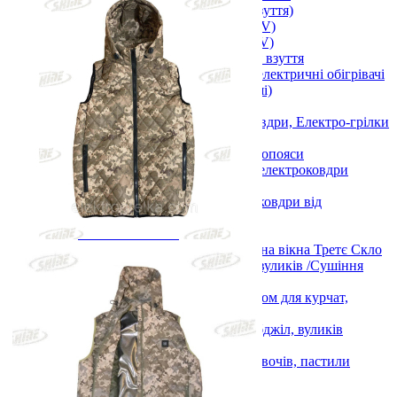
Підігрів ніг (устілки у взуття)
Підігрів тіла (від USB 5 V)
Підігрів рук (від USB 5 V)
Електричні сушарки для взуття
Настільні інфрачервоні електричні обігрівачі
(килимки для комп. миші)
Жилети з підігрівом
Електричні простирадла та ковдри, Електро-грілки
та Пледи 3D
Електрогрілки та електропояси
Електропростирадла та електроковдри
Пледи 3D
Автомобільні грілки та ковдри від
прикурювача
Утеплення вікон
Теплозберігаюча плівка на вікна Третє Скло
Обігрів розсади, інкубаторів, вуликів /Сушіння
продуктів
Килимки мати з підігрівом для курчат,
інкубаторів, розсади
Електричний обігрівач бджіл, вуликів
Monocrystal
Сушіння ягід, фруктів, овочів, пастили
Показати усі Обігрів та сушіння
Вуличний обігрів