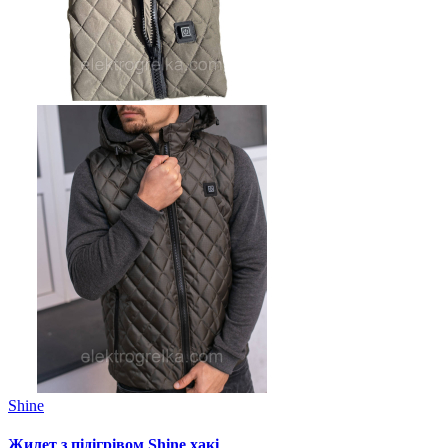
Shine
Жилет з підігрівом Shine хакі