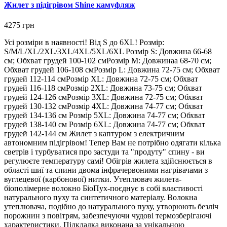
Жилет з підігрівом Shine камуфляж
4275 грн
Усі розміри в наявності! Від S до 6XL! Розмір:
S/M/L/XL/2XL/3XL/4XL/5XL/6XL Розмір S: Довжина 66-68
см; Обхват грудей 100-102 смРозмір M: Довжинаа 68-70 см;
Обхват грудей 106-108 смРозмір L: Довжина 72-75 см; Обхват
грудей 112-114 смРозмір XL: Довжина 72-75 см; Обхват
грудей 116-118 смРозмір 2XL: Довжина 73-75 см; Обхват
грудей 124-126 смРозмір 3XL: Довжина 72-75 см; Обхват
грудей 130-132 смРозмір 4XL: Довжина 74-77 см; Обхват
грудей 134-136 см Розмір 5XL: Довжина 74-77 см; Обхват
грудей 138-140 см Розмір 6XL: Довжина 74-77 см; Обхват
грудей 142-144 см Жилет з каптуром з електричним
автономним підігрівом! Тепер Вам не потрібно одягати кілька
светрів і турбуватися про застуди та "продуту" спину - ви
регулюєте температуру самі! Обігрів жилета здійснюється в
області шиї та спини двома інфрачервоними нагрівачами з
вуглецевої (карбонової) нитки. Утеплювач жилета-
біополімерне волокно БіоПух-поєднує в собі властивості
натурального пуху та синтетичного матеріалу. Волокна
утеплювача, подібно до натурального пуху, утворюють безліч
порожнин з повітрям, забезпечуючи чудові термозберігаючі
характеристики. Підкладка виконана за унікальною