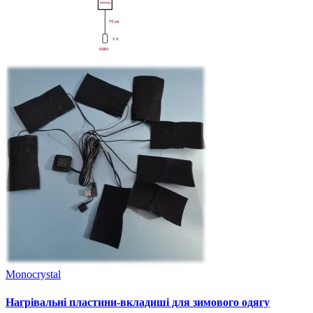
Monocrystal
Нагрівальні пластини-вкладиші для зимового одягу