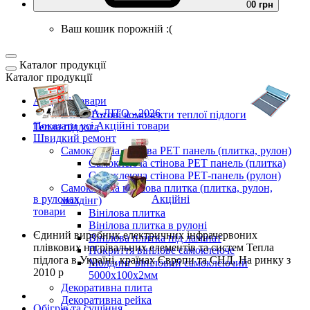
0
0 грн
Ваш кошик порожній :(
Каталог продукції
Каталог продукції
Акційні товари
ВЕСНА-ЛІТО - 2026
Готові комплекти
теплої підлоги
Показати усі Акційні товари
Тепла підлога
Швидкий ремонт
Самоклеюча стінова PET панель (плитка, рулон)
Самоклеюча стінова PET панель (плитка)
Самоклеюча стінова РЕТ-панель (рулон)
Самоклеюча вінілова плитка (плитка, рулон,
в рулонах
Акційні
молдінг)
товари
Вінілова плитка
Вінілова плитка в рулоні
Єдиний виробник
електричних інфрачервоних
Вінілова плитка під ламінат
плівкових нагрівальних елементів та систем Тепла
Покриття вінілове самоклеюче
підлога
в Україні, країнах Європи та СНД.
На ринку з
Молдинг вініловий самоклеючий
2010 р
5000х100х2мм
Декоративна плита
Декоративна рейка
Обігрів та сушіння