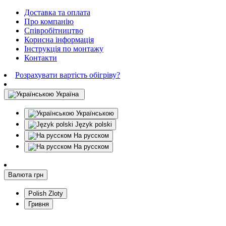
Доставка та оплата
Про компанію
Співробітництво
Корисна інформація
Інструкція по монтажу
Контакти
Розрахувати вартість обігріву?
Україна
Українською
Język polski
На русском
На русском
Валюта
грн
Polish Zloty
Гривня