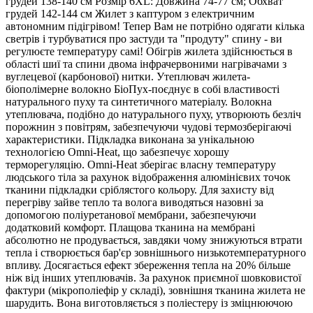
грудей 138-140 см Розмір 6XL: Довжина 74-77 см; Обхват
грудей 142-144 см Жилет з каптуром з електричним
автономним підігрівом! Тепер Вам не потрібно одягати кілька
светрів і турбуватися про застуди та "продуту" спину - ви
регулюєте температуру самі! Обігрів жилета здійснюється в
області шиї та спини двома інфрачервоними нагрівачами з
вуглецевої (карбонової) нитки. Утеплювач жилета-
біополімерне волокно БіоПух-поєднує в собі властивості
натурального пуху та синтетичного матеріалу. Волокна
утеплювача, подібно до натурального пуху, утворюють безліч
порожнин з повітрям, забезпечуючи чудові термозберігаючі
характеристики. Підкладка виконана за унікальною
технологією Omni-Heat, що забезпечує хорошу
терморегуляцію. Omni-Heat зберігає власну температуру
людського тіла за рахунок відображення алюмінієвих точок
тканини підкладки сріблястого кольору. Для захисту від
перегріву зайве тепло та волога виводяться назовні за
допомогою поліуретанової мембрани, забезпечуючи
додатковий комфорт. Плащова тканина на мембрані
абсолютно не продувається, завдяки чому знижуються втрати
тепла і створюється бар'єр зовнішнього низькотемпературного
впливу. Досягається ефект збереження тепла на 20% більше
ніж від інших утеплювачів. За рахунок приємної шовковистої
фактури (мікрополіефір у складі), зовнішня тканина жилета не
шарудить. Вона виготовляється з поліестеру із зміцнюючою