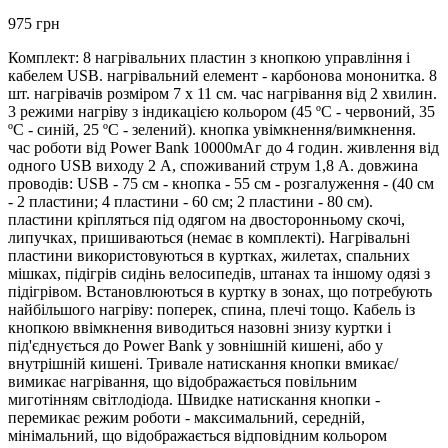
975 грн
Комплект: 8 нагрівальних пластин з кнопкою управління і
кабелем USB. нагрівальний елемент - карбонова мононитка. 8
шт. нагрівачів розміром 7 х 11 см. час нагрівання від 2 хвилин.
3 режими нагріву з індикацією кольором (45 ºС - червоний, 35
ºС - синій, 25 ºС - зелений). кнопка увімкнення/вимкнення.
час роботи від Power Bank 10000мАг до 4 годин. живлення від
одного USB виходу 2 А, споживаний струм 1,8 А. довжина
проводів: USB - 75 см - кнопка - 55 см - розгалуження - (40 см
- 2 пластини; 4 пластини - 60 см; 2 пластини - 80 см).
пластини кріпляться під одягом на двосторонньому скочі,
липучках, пришиваються (немає в комплекті). Нагрівальні
пластини використовуються в куртках, жилетах, спальних
мішках, підігрів сидінь велосипедів, штанах та іншому одязі з
підігрівом. Встановлюються в куртку в зонах, що потребують
найбільшого нагріву: поперек, спина, плечі тощо. Кабель із
кнопкою ввімкнення виводиться назовні знизу куртки і
під'єднується до Power Bank у зовнішній кишені, або у
внутрішній кишені. Тривале натискання кнопки вмикає/
вимикає нагрівання, що відображається повільним
миготінням світлодіода. Швидке натискання кнопки -
перемикає режим роботи - максимальний, середній,
мінімальний, що відображається відповідним кольором