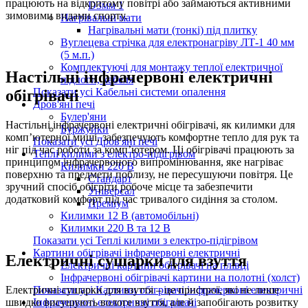
працюють на відкритому повітрі або займаються активними
D3мм 1
зимовими видами спорту.
Нагрівальні мати
Нагрівальні мати (тонкі) під плитку
Вуглецева стрічка для електронагріву ЛТ-1 40 мм
(5 м.п.)
Комплектуючі для монтажу теплої електричної
Настільні інфрачервоні електричні
підлоги, кабеля
Показати усі Кабельні системи опалення
обігрівачі
Дров'яні печі
Булер'яни
Настільні інфрачервоні електричні обігрівачі, як килимки для
Буржуйки
комп’ютерної миші, забезпечують комфортне тепло для рук та
Показати усі Дров'яні печі
ніг під час роботи за комп’ютером. Ці обігрівачі працюють за
Теплі килими з електро-підігрівом
принципом інфрачервоного випромінювання, яке нагріває
Килимки 220 В
поверхню та предмети поблизу, не пересушуючи повітря. Це
Стандарт
зручний спосіб обігріти робоче місце та забезпечити
Універсал
додатковий комфорт під час тривалого сидіння за столом.
Преміум
Килимки 12 В (автомобільні)
Килимки 220 В та 12 В
Показати усі Теплі килими з електро-підігрівом
Картини обігрівачі інфрачервоні електричні
Електричні сушарки для взуття
Електричні картини обігрівачі на плівці
Інфрачервоні обігрівачі картини на полотні (холст)
Електричні сушарки для взуття – це пристрої, які не лише
Показати усі Картини обігрівачі інфрачервоні електричні
швидко висушують вологе взуття, але й запобігають розвитку
Інфрачервоні електричні обігрівачі