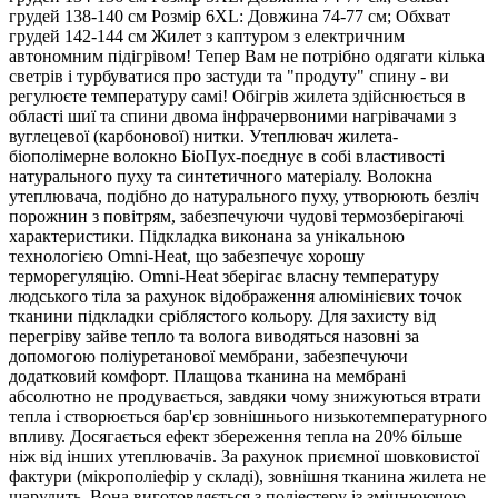
грудей 138-140 см Розмір 6XL: Довжина 74-77 см; Обхват
грудей 142-144 см Жилет з каптуром з електричним
автономним підігрівом! Тепер Вам не потрібно одягати кілька
светрів і турбуватися про застуди та "продуту" спину - ви
регулюєте температуру самі! Обігрів жилета здійснюється в
області шиї та спини двома інфрачервоними нагрівачами з
вуглецевої (карбонової) нитки. Утеплювач жилета-
біополімерне волокно БіоПух-поєднує в собі властивості
натурального пуху та синтетичного матеріалу. Волокна
утеплювача, подібно до натурального пуху, утворюють безліч
порожнин з повітрям, забезпечуючи чудові термозберігаючі
характеристики. Підкладка виконана за унікальною
технологією Omni-Heat, що забезпечує хорошу
терморегуляцію. Omni-Heat зберігає власну температуру
людського тіла за рахунок відображення алюмінієвих точок
тканини підкладки сріблястого кольору. Для захисту від
перегріву зайве тепло та волога виводяться назовні за
допомогою поліуретанової мембрани, забезпечуючи
додатковий комфорт. Плащова тканина на мембрані
абсолютно не продувається, завдяки чому знижуються втрати
тепла і створюється бар'єр зовнішнього низькотемпературного
впливу. Досягається ефект збереження тепла на 20% більше
ніж від інших утеплювачів. За рахунок приємної шовковистої
фактури (мікрополіефір у складі), зовнішня тканина жилета не
шарудить. Вона виготовляється з поліестеру із зміцнюючою