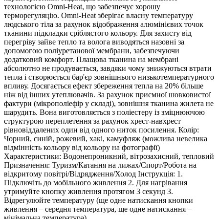
технологією Omni-Heat, що забезпечує хорошу
терморегуляцію. Omni-Heat зберігає власну температуру
людського тіла за рахунок відображення алюмінієвих точок
тканини підкладки сріблястого кольору. Для захисту від
перегріву зайве тепло та волога виводяться назовні за
допомогою поліуретанової мембрани, забезпечуючи
додатковий комфорт. Плащова тканина на мембрані
абсолютно не продувається, завдяки чому знижуються втрати
тепла і створюється бар'єр зовнішнього низькотемпературного
впливу. Досягається ефект збереження тепла на 20% більше
ніж від інших утеплювачів. За рахунок приємної шовковистої
фактури (мікрополіефір у складі), зовнішня тканина жилета не
шарудить. Вона виготовляється з поліестеру із зміцнюючою
структурою переплетення за рахунок хрест-навхрест
рівновіддалених один від одного ниток посилення. Колір:
Чорний, синій, рожевий, хакі, камуфляж (можлива невелика
відмінність кольору від кольору на фотографії)
Характеристики: Водонепроникний, вітрозахисний, тепловий
Призначення: Туризм/Катання на лижах/Спорт/Робота на
відкритому повітрі/Відрядження/Холод Інструкція: 1.
Підключіть до мобільного живлення 2. Для нагрівання
утримуйте кнопку живлення протягом 3 секунд 3.
Відрегулюйте температуру (ще одне натискання кнопки
живлення – середня температура, ще одне натискання –
мінімальна температура)...