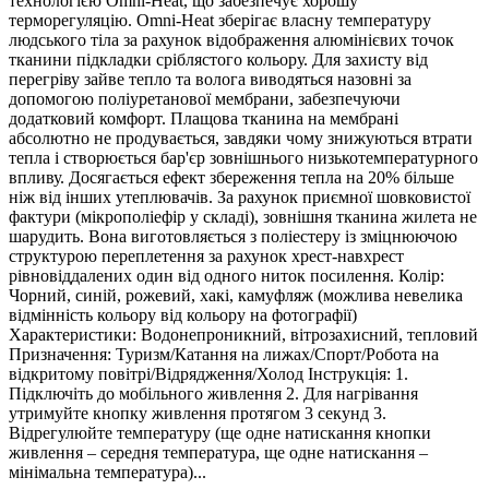
технологією Omni-Heat, що забезпечує хорошу
терморегуляцію. Omni-Heat зберігає власну температуру
людського тіла за рахунок відображення алюмінієвих точок
тканини підкладки сріблястого кольору. Для захисту від
перегріву зайве тепло та волога виводяться назовні за
допомогою поліуретанової мембрани, забезпечуючи
додатковий комфорт. Плащова тканина на мембрані
абсолютно не продувається, завдяки чому знижуються втрати
тепла і створюється бар'єр зовнішнього низькотемпературного
впливу. Досягається ефект збереження тепла на 20% більше
ніж від інших утеплювачів. За рахунок приємної шовковистої
фактури (мікрополіефір у складі), зовнішня тканина жилета не
шарудить. Вона виготовляється з поліестеру із зміцнюючою
структурою переплетення за рахунок хрест-навхрест
рівновіддалених один від одного ниток посилення. Колір:
Чорний, синій, рожевий, хакі, камуфляж (можлива невелика
відмінність кольору від кольору на фотографії)
Характеристики: Водонепроникний, вітрозахисний, тепловий
Призначення: Туризм/Катання на лижах/Спорт/Робота на
відкритому повітрі/Відрядження/Холод Інструкція: 1.
Підключіть до мобільного живлення 2. Для нагрівання
утримуйте кнопку живлення протягом 3 секунд 3.
Відрегулюйте температуру (ще одне натискання кнопки
живлення – середня температура, ще одне натискання –
мінімальна температура)...