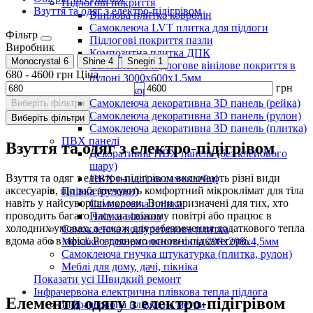
Підлогові покриття
Взуття та одяг з електро-підігрівом
Вінілова плитка ковролін
Самоклеюча LVT плитка для підлоги
Фільтр
Підлогові покриття пазли
Виробник
Композитна плитка ДПК
Monocrystal
6
Shine
4
Snegiri
1
Самоклеюче підлогове вінілове покриття в
680
-
4600
грн
Ціна
рулоні 3000х600х1,5мм
-
грн
Самоклеючі декоративні 3D панелі
Самоклеюча декоративна 3D панель (рейка)
Виберіть фільтри
Самоклеюча декоративна 3D панель (рулон)
Виберіть фільтри
Самоклеюча декоративна 3D панель (плитка)
ПВХ панелі
Взуття та одяг з електро-підігрівом
Декоративна ПВХ панель (без клейового
шару)
Взуття та одяг з електро-підігрівом включають різні види
ПВХ панелі на самоклейці
аксесуарів, що забезпечують комфортний мікроклімат для тіла
Плівка (рулони)
навіть у найсуворіші морози. Вони призначені для тих, хто
Самоклеюча плівка
проводить багато часу на свіжому повітрі або працює в
Плівка віконна
холодних умовах, а також для забезпечення додаткового тепла
Самоклеюча поліуретанова плитка
вдома або в офісі. Розглянемо основні підкатегорії.
Мозаїка з декоративного скла 298х298х4,5мм
Самоклеюча гнучка штукатурка (плитка, рулон)
Меблі для дому, дачі, пікніка
Показати усі Швидкий ремонт
Інфрачервона електрична плівкова тепла підлога
Елементи одягу з електро-підігрівом
Інфрачервона плівка на метри