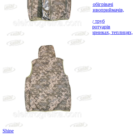
Підвісні вуличні інфрачервоні обігрівачі
Антиобледеніння для дахів, зливоприймачів,
жолобів і водостоків
Нагрівальні кабелі для обігріву труб
Обігрів майданчиків, сходів, тротуарів
Кабелі для обігріву ґрунту в парниках, теплицях,
розсадниках
Показати усі Вуличний обігрів
Товари для життя
Для дому
Для прохолоди
Для спорту
Для авто
Для домашніх улюбленців
Для подорожей
Показати усі Товари для життя
Товари при блєкауті
Shine