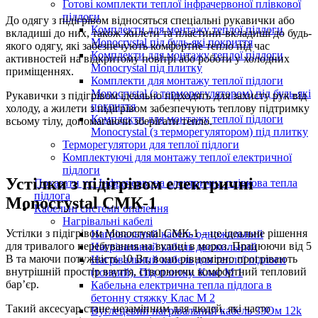
Готові комплекти теплої інфрачервоної плівкової
підлоги
До одягу з підігрівом відносяться спеціальні рукавички або
Комплекти для монтажу теплої підлоги
вкладиші до них, також жилети та пластини-вкладиші до будь-
Monocrystal під будь-які покриття
якого одягу, які забезпечують комфортне тепло під час
Комплекти для монтажу теплої підлоги
активностей на відкритому повітрі або роботи у холодних
Monocrystal під плитку
приміщеннях.
Комплекти для монтажу теплої підлоги
Monocrystal (з терморегулятором) під будь-які
Рукавички з підігрівом ідеально підходять для захисту рук від
покриття
холоду, а жилети з підігрівом забезпечують теплову підтримку
Комплекти для монтажу теплої підлоги
всьому тілу, допомагаючи зберігати тепло.
Monocrystal (з терморегулятором) під плитку
Терморегулятори для теплої підлоги
Комплектуючі для монтажу теплої електричної
підлоги
Устілки з підігрівом електричні
Показати усі Інфрачервона електрична плівкова тепла
підлога
Monocrystal СМК-1
Кабельні системи опалення
Нагрівальні кабелі
Устілки з підігрівом Monocrystal СМК-1 – це ідеальне рішення
Нагрівальний кабель одножильний
для тривалого перебування на вулиці в мороз. Працюючи від 5
Нагрівальний кабель двожильний
В та маючи потужність 10 Вт, вони рівномірно прогрівають
Нагрівальний кабель для теплої підлоги
внутрішній простір взуття, створюючи комфортний тепловий
(тонкий). Під плитку. Клас М 1
бар’єр.
Кабельна електрична тепла підлога в
бетонну стяжку Клас М 2
Такий аксесуар стане незамінним для людей, які часто
Вуглецевий нагрівальний кабель 33Ом 12k