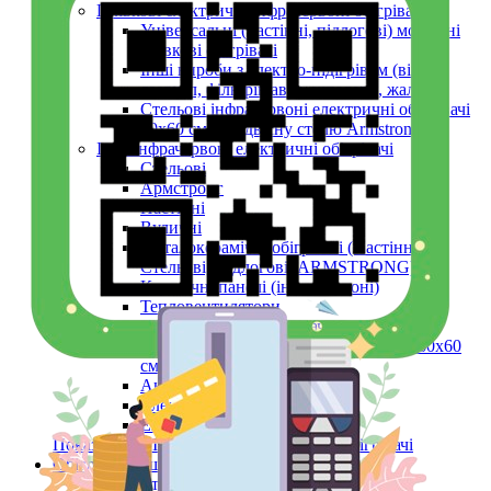
Плівкові електричні інфрачервоні обігрівачі
Універсальні (настінні, підлогові) мобільні
плівкові обігрівачі
Інші вироби з електро-підігрівом (вікон,
дзеркал, фільтрів авто, шпалери, жалюзі)
Стельові інфрачервоні електричні обігрівачі
60х60 см (в підвісну стелю Armstrong)
Інші інфрачервоні електричні обігрівачі
Стельові
Армстронг
Настінні
Вуличні
Металокерамічні обігрівачі (Настінні,
Стельові, Підлогові, ARMSTRONG)
Керамічні панелі (інфрачервоні)
Тепловентилятори
Інфрачервоний обігрівач конвекційний
металокерамічний Monocrystal Fenix 60x60
см 750 Вт
Аксесуари
Електричні рушникосушки
Електроконвектори
Показати усі Інфрачервоні електричні обігрівачі
Обігрів та сушіння
Взуття та одяг з електро-підігрівом