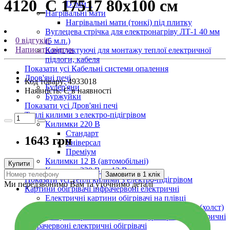
4120_C 17517 80х100 см
D3мм 1
Нагрівальні мати
Нагрівальні мати (тонкі) під плитку
Вуглецева стрічка для електронагріву ЛТ-1 40 мм
0 відгуків
(5 м.п.)
Написати відгук
Комплектуючі для монтажу теплої електричної
підлоги, кабеля
Показати усі Кабельні системи опалення
Дров'яні печі
Код товару:
4933018
Булер'яни
Наявність:
Є в наявності
Буржуйки
Показати усі Дров'яні печі
Теплі килими з електро-підігрівом
Килимки 220 В
Стандарт
1643 грн
Універсал
Преміум
Килимки 12 В (автомобільні)
Купити
Килимки 220 В та 12 В
Замовити в 1 клік
Показати усі Теплі килими з електро-підігрівом
Ми передзвонимо Вам та уточнимо деталі
Картини обігрівачі інфрачервоні електричні
Електричні картини обігрівачі на плівці
Інфрачервоні обігрівачі картини на полотні (холст)
Показати усі Картини обігрівачі інфрачервоні електричні
Інфрачервоні електричні обігрівачі