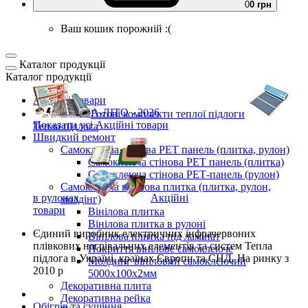
0
0 грн
Ваш кошик порожній :(
Каталог продукції
Каталог продукції
Акційні товари
ВЕСНА-ЛІТО - 2026
Готові комплекти
теплої підлоги
Показати усі Акційні товари
Тепла підлога
Швидкий ремонт
Самоклеюча стінова PET панель (плитка, рулон)
Самоклеюча стінова PET панель (плитка)
Самоклеюча стінова РЕТ-панель (рулон)
Самоклеюча вінілова плитка (плитка, рулон,
в рулонах
Акційні
молдінг)
товари
Вінілова плитка
Вінілова плитка в рулоні
Єдиний виробник
електричних інфрачервоних
Вінілова плитка під ламінат
плівкових нагрівальних елементів та систем Тепла
Покриття вінілове самоклеюче
підлога
в Україні, країнах Європи та СНД.
На ринку з
Молдинг вініловий самоклеючий
2010 р
5000х100х2мм
Декоративна плита
Декоративна рейка
Обігрів та сушіння