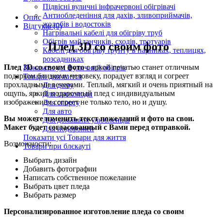
Підвісні вуличні інфрачервоні обігрівачі
Антиобледеніння для дахів, зливоприймачів,
Опис
жолобів і водостоків
Відгуків (0)
Нагрівальні кабелі для обігріву труб
Обігрів майданчиків, сходів, тротуарів
Плед 3D со своим фото
Кабелі для обігріву ґрунту в парниках, теплицях,
розсадниках
Плед 3D со своим фото
с яркой печатью станет отличным
Показати усі Вуличний обігрів
подарком близкому человеку, порадует взгляд и согреет
Товари для життя
прохладными вечерами. Теплый, мягкий и очень приятный на
Для дому
ощупь, яркий подарочный плед с индивидуальным
Для прохолоди
изображением согреет не только тело, но и душу.
Для спорту
Для авто
Вы можете изменить текст пожеланий и фото на свои.
Для домашніх улюбленців
Макет будет согласованный с Вами перед отправкой.
Для подорожей
Показати усі Товари для життя
Возможности:
Товари при блєкауті
Выбрать дизайн
Добавить фотографии
Написать собственное пожелание
Выбрать цвет пледа
Выбрать размер
Персонализированное изготовление пледа со своим