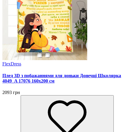
FlexDress
Плед 3D з побажаннями для доньки Донечці Школярка
4049_A 17076 160х200 см
2093 грн