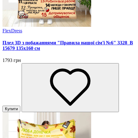
FlexDress
Плед 3D з побажаннями "Правила нашої сім'ї №6" 3328_B
15679 135х160 см
1793 грн
Купити