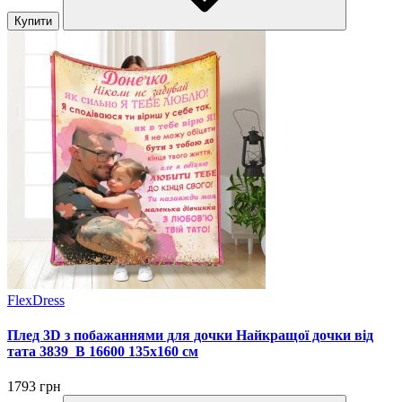
Купити
FlexDress
Плед 3D з побажаннями для дочки Найкращої дочки від
тата 3839_B 16600 135х160 см
1793 грн