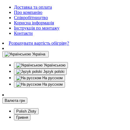
Доставка та оплата
Про компанію
Співробітництво
Корисна інформація
Інструкція по монтажу
Контакти
Розрахувати вартість обігріву?
Україна
Українською
Język polski
На русском
На русском
Валюта
грн
Polish Zloty
Гривня