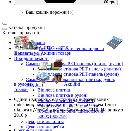
0
0 грн
Ваш кошик порожній :(
Каталог продукції
Каталог продукції
Акційні товари
ВЕСНА-ЛІТО - 2026
Готові комплекти
теплої підлоги
Показати усі Акційні товари
Тепла підлога
Швидкий ремонт
Самоклеюча стінова PET панель (плитка, рулон)
Самоклеюча стінова PET панель (плитка)
Самоклеюча стінова РЕТ-панель (рулон)
Самоклеюча вінілова плитка (плитка, рулон,
в рулонах
Акційні
молдінг)
товари
Вінілова плитка
Вінілова плитка в рулоні
Єдиний виробник
електричних інфрачервоних
Вінілова плитка під ламінат
плівкових нагрівальних елементів та систем Тепла
Покриття вінілове самоклеюче
підлога
в Україні, країнах Європи та СНД.
На ринку з
Молдинг вініловий самоклеючий
2010 р
5000х100х2мм
Декоративна плита
Декоративна рейка
Обігрів та сушіння