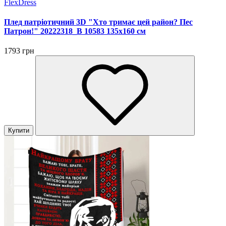
FlexDress
Плед патріотичний 3D "Хто тримає цей район? Пес
Патрон!" 20222318_B 10583 135х160 см
1793 грн
Купити