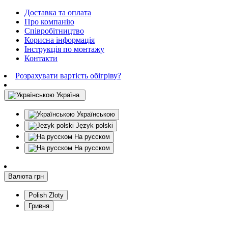
Доставка та оплата
Про компанію
Співробітництво
Корисна інформація
Інструкція по монтажу
Контакти
Розрахувати вартість обігріву?
Україна
Українською
Język polski
На русском
На русском
Валюта
грн
Polish Zloty
Гривня