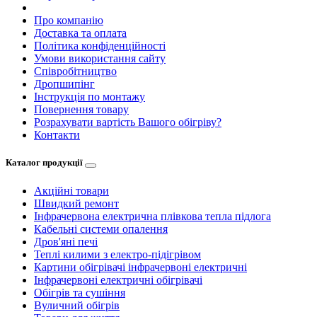
Про компанію
Доставка та оплата
Політика конфіденційності
Умови використання сайту
Співробітництво
Дропшипінг
Інструкція по монтажу
Повернення товару
Розрахувати вартість Вашого обігріву?
Контакти
Каталог продукції
Акційні товари
Швидкий ремонт
Інфрачервона електрична плівкова тепла підлога
Кабельні системи опалення
Дров'яні печі
Теплі килими з електро-підігрівом
Картини обігрівачі інфрачервоні електричні
Інфрачервоні електричні обігрівачі
Обігрів та сушіння
Вуличний обігрів