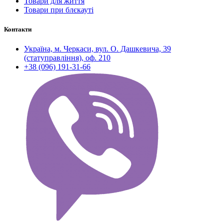
Товари для життя
Товари при блєкауті
Контакти
Україна, м. Черкаси, вул. О. Дашкевича, 39
(статуправління), оф. 210
+38 (096) 191-31-66