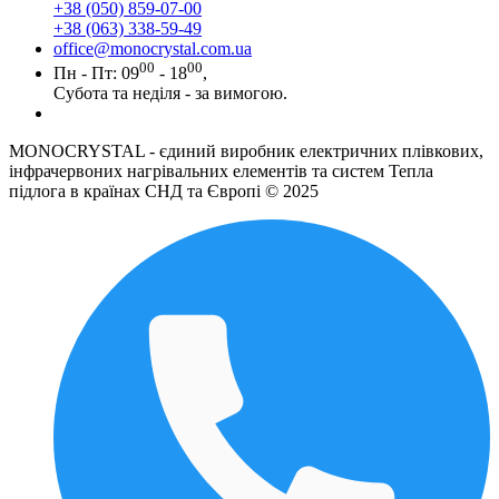
+38 (050) 859-07-00
+38 (063) 338-59-49
office@monocrystal.com.ua
00
00
Пн - Пт: 09
- 18
,
Субота та неділя - за вимогою.
MONOCRYSTAL - єдиний виробник електричних плівкових,
інфрачервоних нагрівальних елементів та систем Тепла
підлога в країнах СНД та Європі © 2025