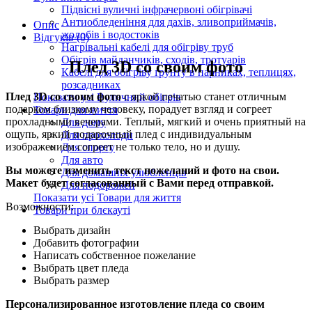
Підвісні вуличні інфрачервоні обігрівачі
Антиобледеніння для дахів, зливоприймачів,
Опис
жолобів і водостоків
Відгуків (0)
Нагрівальні кабелі для обігріву труб
Обігрів майданчиків, сходів, тротуарів
Плед 3D со своим фото
Кабелі для обігріву ґрунту в парниках, теплицях,
розсадниках
Плед 3D со своим фото
с яркой печатью станет отличным
Показати усі Вуличний обігрів
подарком близкому человеку, порадует взгляд и согреет
Товари для життя
прохладными вечерами. Теплый, мягкий и очень приятный на
Для дому
ощупь, яркий подарочный плед с индивидуальным
Для прохолоди
изображением согреет не только тело, но и душу.
Для спорту
Для авто
Вы можете изменить текст пожеланий и фото на свои.
Для домашніх улюбленців
Макет будет согласованный с Вами перед отправкой.
Для подорожей
Показати усі Товари для життя
Возможности:
Товари при блєкауті
Выбрать дизайн
Добавить фотографии
Написать собственное пожелание
Выбрать цвет пледа
Выбрать размер
Персонализированное изготовление пледа со своим