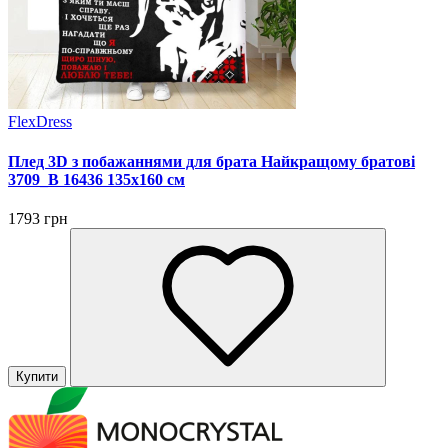
FlexDress
Плед 3D з побажаннями для брата Найкращому братові
3709_B 16436 135х160 см
1793 грн
Купити