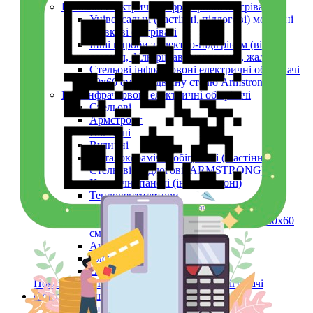
Плівкові електричні інфрачервоні обігрівачі
Універсальні (настінні, підлогові) мобільні
плівкові обігрівачі
Інші вироби з електро-підігрівом (вікон,
дзеркал, фільтрів авто, шпалери, жалюзі)
Стельові інфрачервоні електричні обігрівачі
60х60 см (в підвісну стелю Armstrong)
Інші інфрачервоні електричні обігрівачі
Стельові
Армстронг
Настінні
Вуличні
Металокерамічні обігрівачі (Настінні,
Стельові, Підлогові, ARMSTRONG)
Керамічні панелі (інфрачервоні)
Тепловентилятори
Інфрачервоний обігрівач конвекційний
металокерамічний Monocrystal Fenix 60x60
см 750 Вт
Аксесуари
Електричні рушникосушки
Електроконвектори
Показати усі Інфрачервоні електричні обігрівачі
Обігрів та сушіння
Взуття та одяг з електро-підігрівом