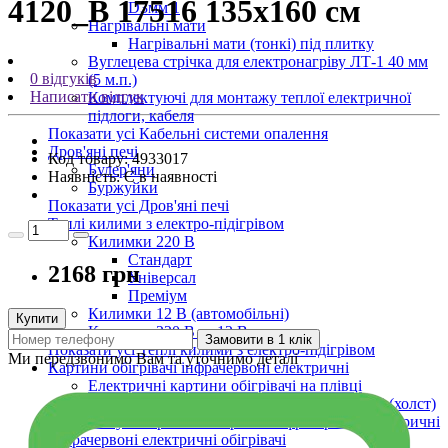
4120_B 17516 135х160 см
D3мм 1
Нагрівальні мати
Нагрівальні мати (тонкі) під плитку
Вуглецева стрічка для електронагріву ЛТ-1 40 мм
0 відгуків
(5 м.п.)
Написати відгук
Комплектуючі для монтажу теплої електричної
підлоги, кабеля
Показати усі Кабельні системи опалення
Дров'яні печі
Код товару:
4933017
Булер'яни
Наявність:
Є в наявності
Буржуйки
Показати усі Дров'яні печі
Теплі килими з електро-підігрівом
Килимки 220 В
Стандарт
2168 грн
Універсал
Преміум
Килимки 12 В (автомобільні)
Купити
Килимки 220 В та 12 В
Замовити в 1 клік
Показати усі Теплі килими з електро-підігрівом
Ми передзвонимо Вам та уточнимо деталі
Картини обігрівачі інфрачервоні електричні
Електричні картини обігрівачі на плівці
Інфрачервоні обігрівачі картини на полотні (холст)
Показати усі Картини обігрівачі інфрачервоні електричні
Інфрачервоні електричні обігрівачі