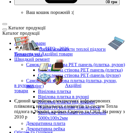
0
0 грн
Ваш кошик порожній :(
Каталог продукції
Каталог продукції
Акційні товари
ВЕСНА-ЛІТО - 2026
Готові комплекти
теплої підлоги
Показати усі Акційні товари
Тепла підлога
Швидкий ремонт
Самоклеюча стінова PET панель (плитка, рулон)
Самоклеюча стінова PET панель (плитка)
Самоклеюча стінова РЕТ-панель (рулон)
Самоклеюча вінілова плитка (плитка, рулон,
в рулонах
Акційні
молдінг)
товари
Вінілова плитка
Вінілова плитка в рулоні
Єдиний виробник
електричних інфрачервоних
Вінілова плитка під ламінат
плівкових нагрівальних елементів та систем Тепла
Покриття вінілове самоклеюче
підлога
в Україні, країнах Європи та СНД.
На ринку з
Молдинг вініловий самоклеючий
2010 р
5000х100х2мм
Декоративна плита
Декоративна рейка
Обігрів та сушіння