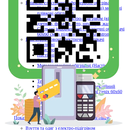
Плівкові електричні інфрачервоні обігрівачі
Універсальні (настінні, підлогові) мобільні
плівкові обігрівачі
Інші вироби з електро-підігрівом (вікон,
дзеркал, фільтрів авто, шпалери, жалюзі)
Стельові інфрачервоні електричні обігрівачі
60х60 см (в підвісну стелю Armstrong)
Інші інфрачервоні електричні обігрівачі
Стельові
Армстронг
Настінні
Вуличні
Металокерамічні обігрівачі (Настінні,
Стельові, Підлогові, ARMSTRONG)
Керамічні панелі (інфрачервоні)
Тепловентилятори
Інфрачервоний обігрівач конвекційний
металокерамічний Monocrystal Fenix 60x60
см 750 Вт
Аксесуари
Електричні рушникосушки
Електроконвектори
Показати усі Інфрачервоні електричні обігрівачі
Обігрів та сушіння
Взуття та одяг з електро-підігрівом