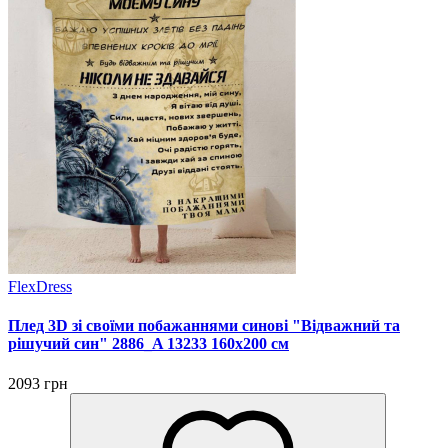
FlexDress
Плед 3D зі своїми побажаннями синові "Відважний та
рішучий син" 2886_A 13233 160х200 см
2093 грн