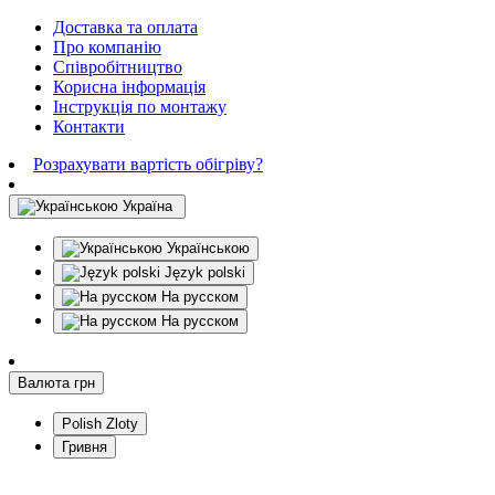
Доставка та оплата
Про компанію
Співробітництво
Корисна інформація
Інструкція по монтажу
Контакти
Розрахувати вартість обігріву?
Україна
Українською
Język polski
На русском
На русском
Валюта
грн
Polish Zloty
Гривня