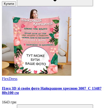
Купити
FlexDress
Плед 3D зі своїм фото Найкращою хресною 3007_C 13487
80х100 см
1643 грн