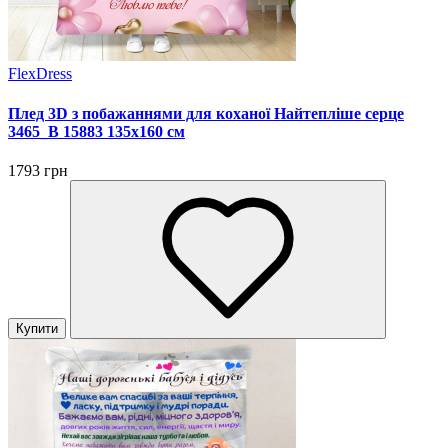
FlexDress
Плед 3D з побажаннями для коханої Найтепліше серце
3465_B 15883 135х160 см
1793 грн
Купити