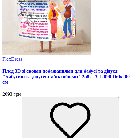
FlexDress
Плед 3D зі своїми побажаннями для бабусі та дідуся
"Бабусині та дідусеві м'які обійми" 2582_A 12090 160х200
см
2093 грн