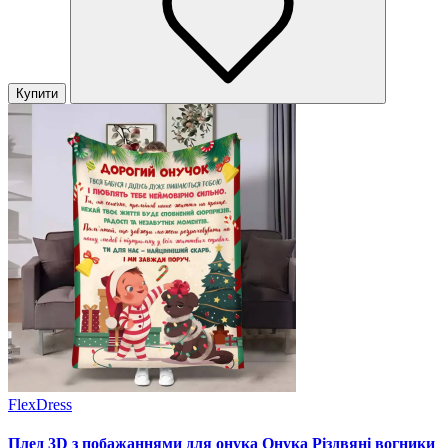
Купити
FlexDress
Плед 3D з побажаннями для онука Онука Різдвяні вогники