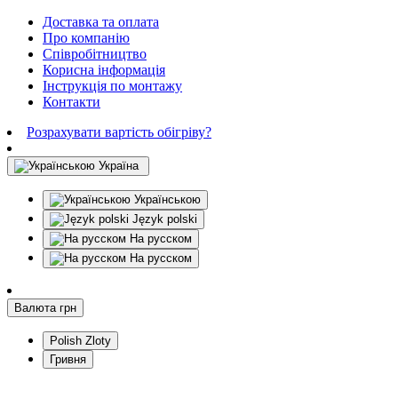
Доставка та оплата
Про компанію
Співробітництво
Корисна інформація
Інструкція по монтажу
Контакти
Розрахувати вартість обігріву?
Україна
Українською
Język polski
На русском
На русском
Валюта
грн
Polish Zloty
Гривня