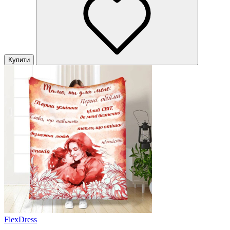
Купити
FlexDress