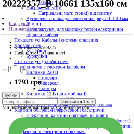
20222357_B 10661 135х160 см
D3мм 1
Нагрівальні мати
Нагрівальні мати (тонкі) під плитку
Вуглецева стрічка для електронагріву ЛТ-1 40 мм
0 відгуків
(5 м.п.)
Написати відгук
Комплектуючі для монтажу теплої електричної
підлоги, кабеля
Показати усі Кабельні системи опалення
Дров'яні печі
Код товару:
4569225
Булер'яни
Наявність:
Є в наявності
Буржуйки
Показати усі Дров'яні печі
Теплі килими з електро-підігрівом
Килимки 220 В
Стандарт
1793 грн
Універсал
Преміум
Килимки 12 В (автомобільні)
Купити
Килимки 220 В та 12 В
Замовити в 1 клік
Показати усі Теплі килими з електро-підігрівом
Ми передзвонимо Вам та уточнимо деталі
Картини обігрівачі інфрачервоні електричні
Електричні картини обігрівачі на плівці
Інфрачервоні обігрівачі картини на полотні (холст)
Показати усі Картини обігрівачі інфрачервоні електричні
Інфрачервоні електричні обігрівачі