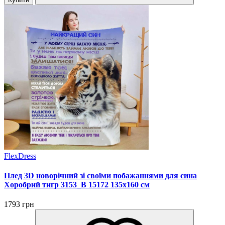
FlexDress
Плед 3D новорічний зі своїми побажаннями для сина
Хоробрий тигр 3153_B 15172 135х160 см
1793 грн