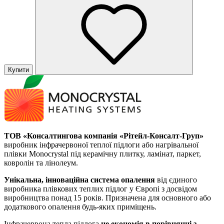
Купити
ТОВ «Консалтингова компанія «Рітейл-Консалт-Груп»
виробник інфрачервоної теплої підлоги або нагрівальної
плівки Monocrystal під керамічну плитку, ламінат, паркет,
ковролін та лінолеум.
Унікальна, інноваційна система опалення
від єдиного
виробника плівкових теплих підлог у Європі з досвідом
виробництва понад 15 років. Призначена для основного або
додаткового опалення будь-яких приміщень.
Інфрачервона тепла підлога
це економія в порівнянні з