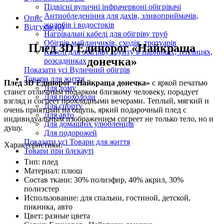
Підвісні вуличні інфрачервоні обігрівачі
Антиобледеніння для дахів, зливоприймачів,
Опис
жолобів і водостоків
Відгуків (0)
Нагрівальні кабелі для обігріву труб
Обігрів майданчиків, сходів, тротуарів
Плед 3D Единорог «Найкраща
Кабелі для обігріву ґрунту в парниках, теплицях,
донечка»
розсадниках
Показати усі Вуличний обігрів
Товари для життя
Плед 3D Единорог «Найкраща донечка»
с яркой печатью
Для дому
станет отличным подарком близкому человеку, порадует
Для прохолоди
взгляд и согреет прохладными вечерами. Теплый, мягкий и
Для спорту
очень приятный на ощупь, яркий подарочный плед с
Для авто
индивидуальным изображением согреет не только тело, но и
Для домашніх улюбленців
душу.
Для подорожей
Показати усі Товари для життя
Характеристики:
Товари при блєкауті
Тип: плед
Материал: плюш
Состав ткани: 30% полиэфир, 40% акрил, 30%
полиэстер
Использование: для спальни, гостиной, детской,
пикника, авто
Цвет: разные цвета