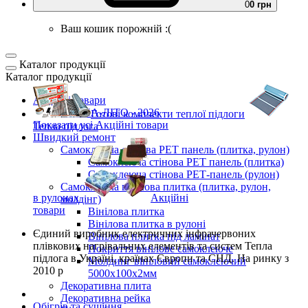
0
0 грн
Ваш кошик порожній :(
Каталог продукції
Каталог продукції
Акційні товари
ВЕСНА-ЛІТО - 2026
Готові комплекти
теплої підлоги
Показати усі Акційні товари
Тепла підлога
Швидкий ремонт
Самоклеюча стінова PET панель (плитка, рулон)
Самоклеюча стінова PET панель (плитка)
Самоклеюча стінова РЕТ-панель (рулон)
Самоклеюча вінілова плитка (плитка, рулон,
в рулонах
Акційні
молдінг)
товари
Вінілова плитка
Вінілова плитка в рулоні
Єдиний виробник
електричних інфрачервоних
Вінілова плитка під ламінат
плівкових нагрівальних елементів та систем Тепла
Покриття вінілове самоклеюче
підлога
в Україні, країнах Європи та СНД.
На ринку з
Молдинг вініловий самоклеючий
2010 р
5000х100х2мм
Декоративна плита
Декоративна рейка
Обігрів та сушіння