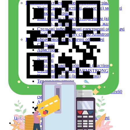
Плівкові електричні інфрачервоні обігрівачі
Універсальні (настінні, підлогові) мобільні
плівкові обігрівачі
Інші вироби з електро-підігрівом (вікон,
дзеркал, фільтрів авто, шпалери, жалюзі)
Стельові інфрачервоні електричні обігрівачі
60х60 см (в підвісну стелю Armstrong)
Інші інфрачервоні електричні обігрівачі
Стельові
Армстронг
Настінні
Вуличні
Металокерамічні обігрівачі (Настінні,
Стельові, Підлогові, ARMSTRONG)
Керамічні панелі (інфрачервоні)
Тепловентилятори
Інфрачервоний обігрівач конвекційний
металокерамічний Monocrystal Fenix 60x60
см 750 Вт
Аксесуари
Електричні рушникосушки
Електроконвектори
Показати усі Інфрачервоні електричні обігрівачі
Обігрів та сушіння
Взуття та одяг з електро-підігрівом