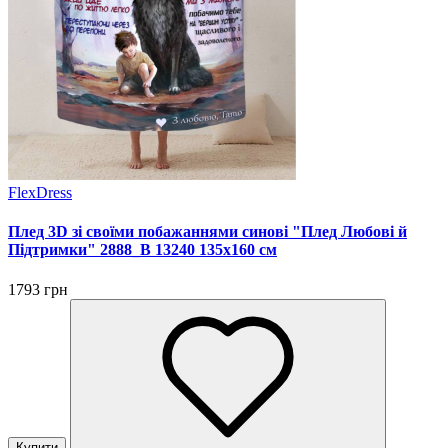
FlexDress
Плед 3D зі своїми побажаннями синові "Плед Любові й
Підтримки" 2888_B 13240 135х160 см
1793 грн
Купити