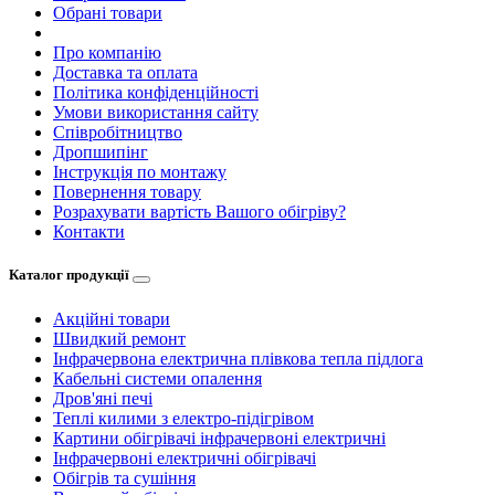
Обрані товари
Про компанію
Доставка та оплата
Політика конфіденційності
Умови використання сайту
Співробітництво
Дропшипінг
Інструкція по монтажу
Повернення товару
Розрахувати вартість Вашого обігріву?
Контакти
Каталог продукції
Акційні товари
Швидкий ремонт
Інфрачервона електрична плівкова тепла підлога
Кабельні системи опалення
Дров'яні печі
Теплі килими з електро-підігрівом
Картини обігрівачі інфрачервоні електричні
Інфрачервоні електричні обігрівачі
Обігрів та сушіння