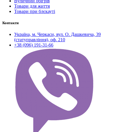
Вуличний обігрів
Товари для життя
Товари при блєкауті
Контакти
Україна, м. Черкаси, вул. О. Дашкевича, 39
(статуправління), оф. 210
+38 (096) 191-31-66