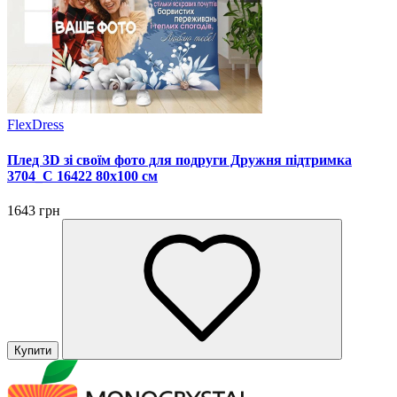
FlexDress
Плед 3D зі своїм фото для подруги Дружня підтримка
3704_C 16422 80х100 см
1643 грн
Купити