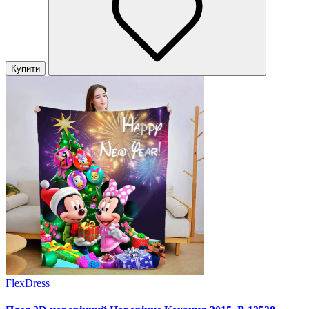
Купити
FlexDress