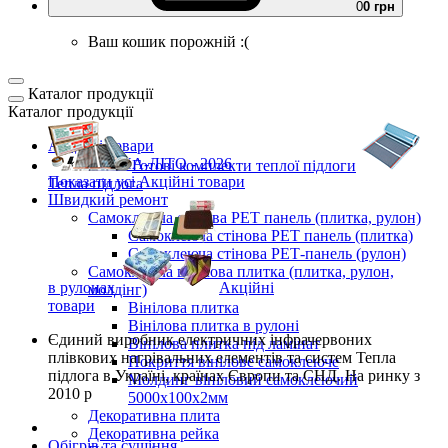
0
0 грн
Ваш кошик порожній :(
Каталог продукції
Каталог продукції
Акційні товари
ВЕСНА-ЛІТО - 2026
Готові комплекти
теплої підлоги
Показати усі Акційні товари
Тепла підлога
Швидкий ремонт
Самоклеюча стінова PET панель (плитка, рулон)
Самоклеюча стінова PET панель (плитка)
Самоклеюча стінова РЕТ-панель (рулон)
Самоклеюча вінілова плитка (плитка, рулон,
в рулонах
Акційні
молдінг)
товари
Вінілова плитка
Вінілова плитка в рулоні
Єдиний виробник
електричних інфрачервоних
Вінілова плитка під ламінат
плівкових нагрівальних елементів та систем Тепла
Покриття вінілове самоклеюче
підлога
в Україні, країнах Європи та СНД.
На ринку з
Молдинг вініловий самоклеючий
2010 р
5000х100х2мм
Декоративна плита
Декоративна рейка
Обігрів та сушіння