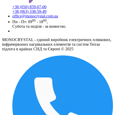
+38 (050) 859-07-00
+38 (063) 338-59-49
office@monocrystal.com.ua
00
00
Пн - Пт: 09
- 18
,
Субота та неділя - за вимогою.
MONOCRYSTAL - єдиний виробник електричних плівкових,
інфрачервоних нагрівальних елементів та систем Тепла
підлога в країнах СНД та Європі © 2025