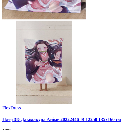
FlexDress
Плед 3D Дакімакура Аніме 20222446_B 12250 135х160 см