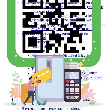
Плівкові електричні інфрачервоні обігрівачі
Універсальні (настінні, підлогові) мобільні
плівкові обігрівачі
Інші вироби з електро-підігрівом (вікон,
дзеркал, фільтрів авто, шпалери, жалюзі)
Стельові інфрачервоні електричні обігрівачі
60х60 см (в підвісну стелю Armstrong)
Інші інфрачервоні електричні обігрівачі
Стельові
Армстронг
Настінні
Вуличні
Металокерамічні обігрівачі (Настінні,
Стельові, Підлогові, ARMSTRONG)
Керамічні панелі (інфрачервоні)
Тепловентилятори
Інфрачервоний обігрівач конвекційний
металокерамічний Monocrystal Fenix 60x60
см 750 Вт
Аксесуари
Електричні рушникосушки
Електроконвектори
Показати усі Інфрачервоні електричні обігрівачі
Обігрів та сушіння
Взуття та одяг з електро-підігрівом