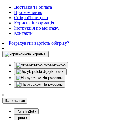
Доставка та оплата
Про компанію
Співробітництво
Корисна інформація
Інструкція по монтажу
Контакти
Розрахувати вартість обігріву?
Україна
Українською
Język polski
На русском
На русском
Валюта
грн
Polish Zloty
Гривня