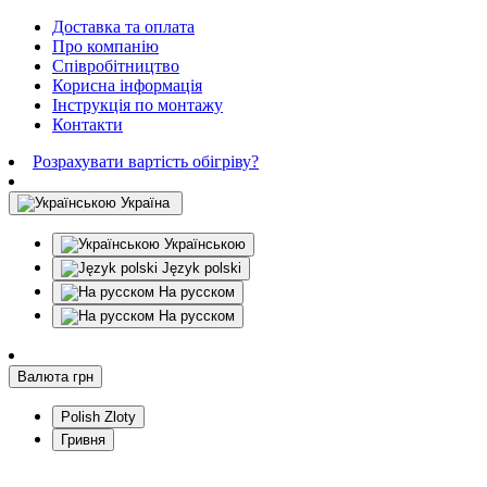
Доставка та оплата
Про компанію
Співробітництво
Корисна інформація
Інструкція по монтажу
Контакти
Розрахувати вартість обігріву?
Україна
Українською
Język polski
На русском
На русском
Валюта
грн
Polish Zloty
Гривня