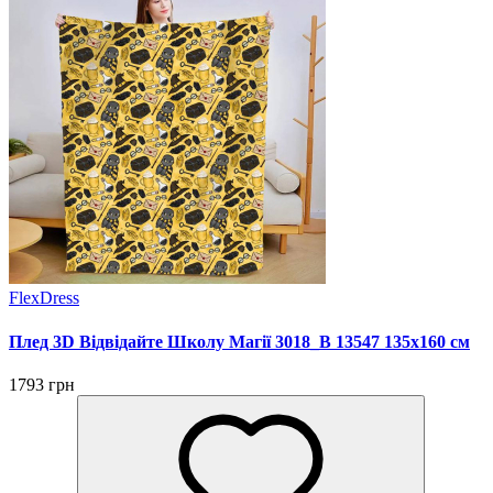
FlexDress
Плед 3D Відвідайте Школу Магії 3018_B 13547 135х160 см
1793 грн