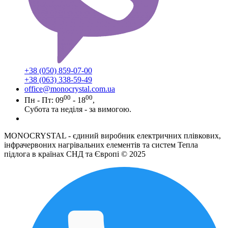
+38 (050) 859-07-00
+38 (063) 338-59-49
office@monocrystal.com.ua
00
00
Пн - Пт: 09
- 18
,
Субота та неділя - за вимогою.
MONOCRYSTAL - єдиний виробник електричних плівкових,
інфрачервоних нагрівальних елементів та систем Тепла
підлога в країнах СНД та Європі © 2025