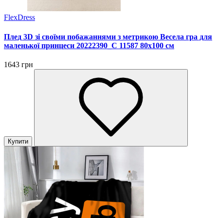
FlexDress
Плед 3D зі своїми побажаннями з метрикою Весела гра для
маленької принцеси 20222390_C 11587 80х100 см
1643 грн
Купити