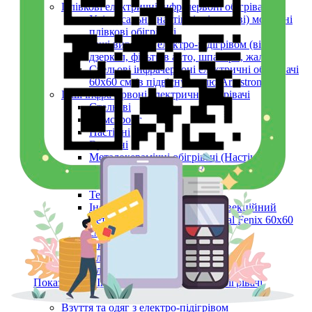
Плівкові електричні інфрачервоні обігрівачі
Універсальні (настінні, підлогові) мобільні
плівкові обігрівачі
Інші вироби з електро-підігрівом (вікон,
дзеркал, фільтрів авто, шпалери, жалюзі)
Стельові інфрачервоні електричні обігрівачі
60х60 см (в підвісну стелю Armstrong)
Інші інфрачервоні електричні обігрівачі
Стельові
Армстронг
Настінні
Вуличні
Металокерамічні обігрівачі (Настінні,
Стельові, Підлогові, ARMSTRONG)
Керамічні панелі (інфрачервоні)
Тепловентилятори
Інфрачервоний обігрівач конвекційний
металокерамічний Monocrystal Fenix 60x60
см 750 Вт
Аксесуари
Електричні рушникосушки
Електроконвектори
Показати усі Інфрачервоні електричні обігрівачі
Обігрів та сушіння
Взуття та одяг з електро-підігрівом