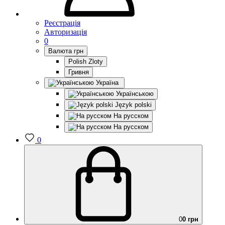
Реєстрація
Авторизація
0
Валюта
грн
Polish Zloty
Гривня
Україна
Українською
Język polski
На русском
На русском
0
0
0 грн