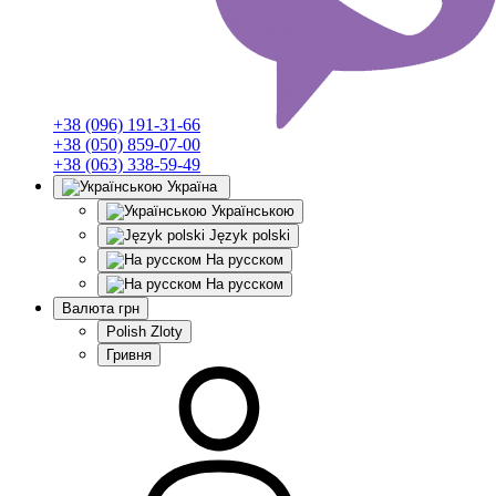
+38 (096) 191-31-66
+38 (050) 859-07-00
+38 (063) 338-59-49
Україна
Українською
Język polski
На русском
На русском
Валюта
грн
Polish Zloty
Гривня