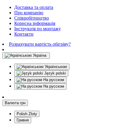
Доставка та оплата
Про компанію
Співробітництво
Корисна інформація
Інструкція по монтажу
Контакти
Розрахувати вартість обігріву?
Україна
Українською
Język polski
На русском
На русском
Валюта
грн
Polish Zloty
Гривня