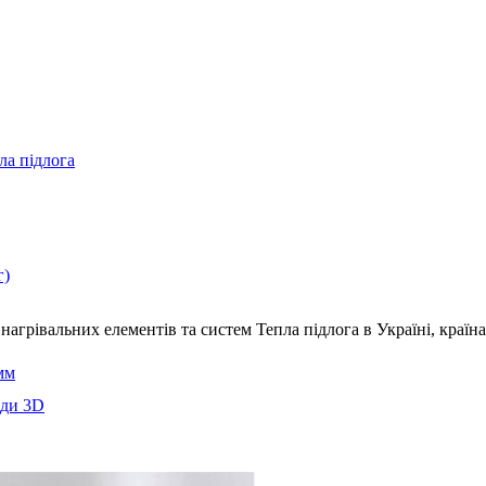
ла підлога
г)
нагрівальних елементів та систем Тепла підлога
в Україні, краї
мм
еди 3D