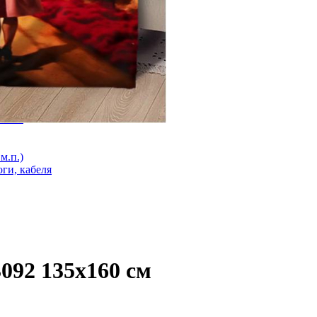
оги
лога
ий). Під плитку. Клас М 1
 стяжку Клас М 2
3мм 1
м.п.)
ги, кабеля
3092 135х160 см