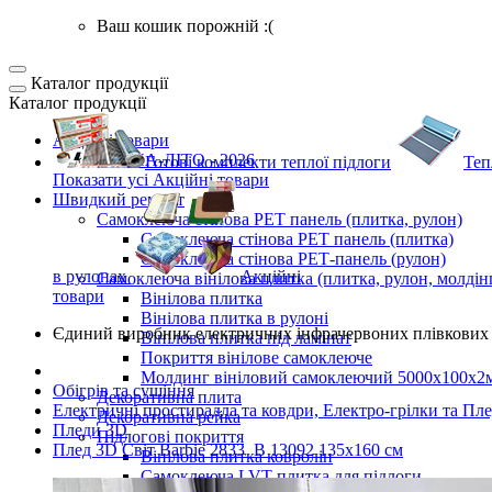
Ваш кошик порожній :(
Каталог продукції
Каталог продукції
Акційні товари
ВЕСНА-ЛІТО - 2026
Готові комплекти
теплої підлоги
Теп
Показати усі Акційні товари
Швидкий ремонт
Самоклеюча стінова PET панель (плитка, рулон)
Самоклеюча стінова PET панель (плитка)
Самоклеюча стінова РЕТ-панель (рулон)
в рулонах
Акційні
Самоклеюча вінілова плитка (плитка, рулон, молдін
товари
Вінілова плитка
Вінілова плитка в рулоні
Єдиний виробник
електричних інфрачервоних плівкових 
Вінілова плитка під ламінат
Покриття вінілове самоклеюче
Молдинг вініловий самоклеючий 5000х100х2
Обігрів та сушіння
Декоративна плита
Електричні простирадла та ковдри, Електро-грілки та Пл
Декоративна рейка
Пледи 3D
Підлогові покриття
Плед 3D Світ Barbie 2833_B 13092 135х160 см
Вінілова плитка ковролін
Самоклеюча LVT плитка для підлоги