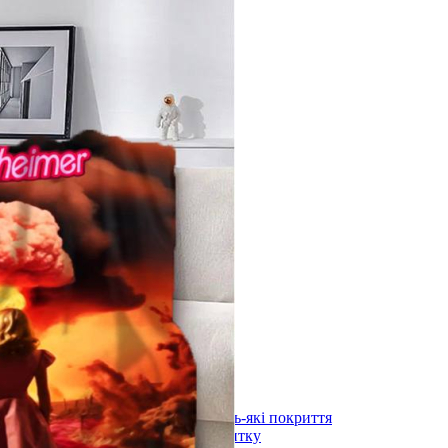
лоні 3000х600х1,5мм
)
длоги
stal під будь-які покриття
ystal під плитку
stal (з терморегулятором) під будь-які покриття
stal (з терморегулятором) під плитку