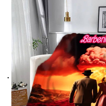
Підлогові покриття пазли
Композитна плитка ДПК
Самоклеюче підлогове вінілове покриття в ру
Самоклеючі декоративні 3D панелі
Самоклеюча декоративна 3D панель (рейка)
Самоклеюча декоративна 3D панель (рулон)
Самоклеюча декоративна 3D панель (плитка)
ПВХ панелі
Декоративна ПВХ панель (без клейового шару
ПВХ панелі на самоклейці
Плівка (рулони)
Самоклеюча плівка
Плівка віконна
Самоклеюча поліуретанова плитка
Мозаїка з декоративного скла 298х298х4,5мм
Самоклеюча гнучка штукатурка (плитка, рулон)
Меблі для дому, дачі, пікніка
Показати усі Швидкий ремонт
Інфрачервона електрична плівкова тепла підлога
Інфрачервона плівка на метри
Готові комплекти теплої інфрачервоної плівкової пі
Комплекти для монтажу теплої підлоги Monocry
Комплекти для монтажу теплої підлоги Monocr
Комплекти для монтажу теплої підлоги Monocry
Комплекти для монтажу теплої підлоги Monocry