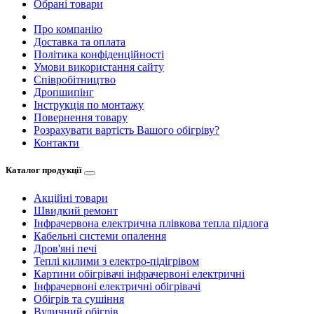
Обрані товари
Про компанію
Доставка та оплата
Політика конфіденційності
Умови використання сайту
Співробітництво
Дропшипінг
Інструкція по монтажу
Повернення товару
Розрахувати вартість Вашого обігріву?
Контакти
Каталог продукції
Акційні товари
Швидкий ремонт
Інфрачервона електрична плівкова тепла підлога
Кабельні системи опалення
Дров'яні печі
Теплі килими з електро-підігрівом
Картини обігрівачі інфрачервоні електричні
Інфрачервоні електричні обігрівачі
Обігрів та сушіння
Вуличний обігрів