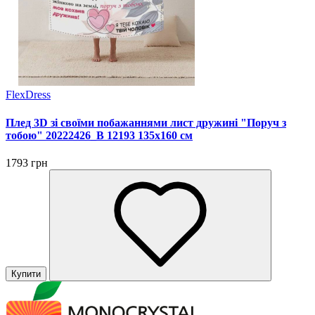
FlexDress
Плед 3D зі своїми побажаннями лист дружині "Поруч з
тобою" 20222426_B 12193 135х160 см
1793 грн
Купити