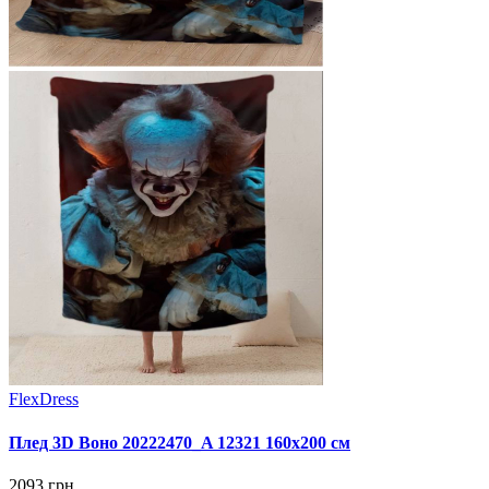
FlexDress
Плед 3D Воно 20222470_A 12321 160х200 см
2093 грн