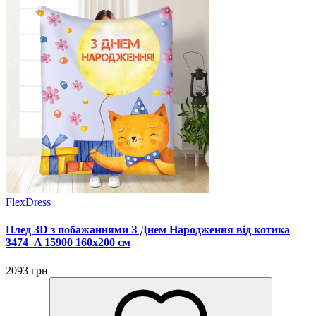
FlexDress
Плед 3D з побажаннями З Днем Народження від котика
3474_A 15900 160х200 см
2093 грн