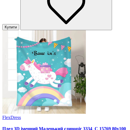
Купити
FlexDress
Плед 3D іменний Маленький єдиноріг 3334_C 15769 80х100