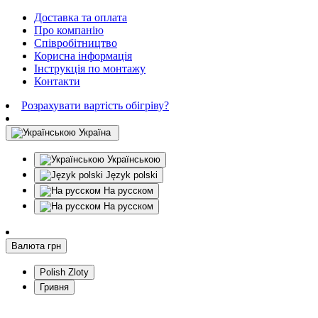
Доставка та оплата
Про компанію
Співробітництво
Корисна інформація
Інструкція по монтажу
Контакти
Розрахувати вартість обігріву?
Україна
Українською
Język polski
На русском
На русском
Валюта
грн
Polish Zloty
Гривня