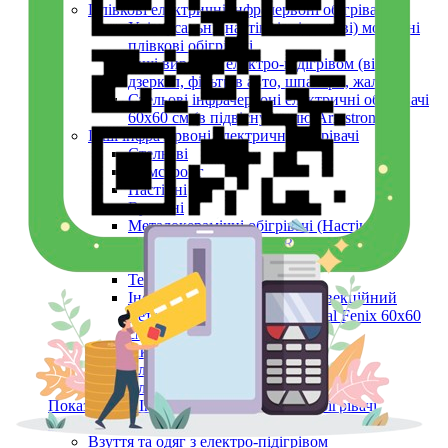
Плівкові електричні інфрачервоні обігрівачі
Універсальні (настінні, підлогові) мобільні
плівкові обігрівачі
Інші вироби з електро-підігрівом (вікон,
дзеркал, фільтрів авто, шпалери, жалюзі)
Стельові інфрачервоні електричні обігрівачі
60х60 см (в підвісну стелю Armstrong)
Інші інфрачервоні електричні обігрівачі
Стельові
Армстронг
Настінні
Вуличні
Металокерамічні обігрівачі (Настінні,
Стельові, Підлогові, ARMSTRONG)
Керамічні панелі (інфрачервоні)
Тепловентилятори
Інфрачервоний обігрівач конвекційний
металокерамічний Monocrystal Fenix 60x60
см 750 Вт
Аксесуари
Електричні рушникосушки
Електроконвектори
Показати усі Інфрачервоні електричні обігрівачі
Обігрів та сушіння
Взуття та одяг з електро-підігрівом