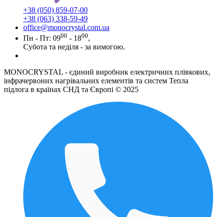
+38 (050) 859-07-00
+38 (063) 338-59-49
office@monocrystal.com.ua
00
00
Пн - Пт: 09
- 18
,
Субота та неділя - за вимогою.
MONOCRYSTAL - єдиний виробник електричних плівкових,
інфрачервоних нагрівальних елементів та систем Тепла
підлога в країнах СНД та Європі © 2025