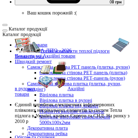
0
0 грн
Ваш кошик порожній :(
Каталог продукції
Каталог продукції
Акційні товари
ВЕСНА-ЛІТО - 2026
Готові комплекти
теплої підлоги
Показати усі Акційні товари
Тепла підлога
Швидкий ремонт
Самоклеюча стінова PET панель (плитка, рулон)
Самоклеюча стінова PET панель (плитка)
Самоклеюча стінова РЕТ-панель (рулон)
Самоклеюча вінілова плитка (плитка, рулон,
в рулонах
Акційні
молдінг)
товари
Вінілова плитка
Вінілова плитка в рулоні
Єдиний виробник
електричних інфрачервоних
Вінілова плитка під ламінат
плівкових нагрівальних елементів та систем Тепла
Покриття вінілове самоклеюче
підлога
в Україні, країнах Європи та СНД.
На ринку з
Молдинг вініловий самоклеючий
2010 р
5000х100х2мм
Декоративна плита
Декоративна рейка
Обігрів та сушіння