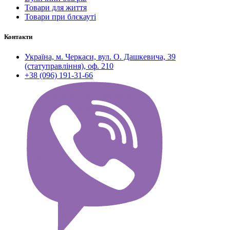
Товари для життя
Товари при блєкауті
Контакти
Україна, м. Черкаси, вул. О. Дашкевича, 39
(статуправління), оф. 210
+38 (096) 191-31-66