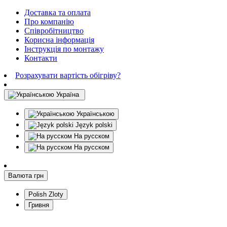
Доставка та оплата
Про компанію
Співробітництво
Корисна інформація
Інструкція по монтажу
Контакти
Розрахувати вартість обігріву?
Україна
Українською
Język polski
На русском
На русском
Валюта
грн
Polish Zloty
Гривня