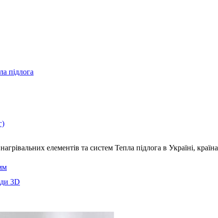
ла підлога
г)
нагрівальних елементів та систем Тепла підлога
в Україні, краї
мм
еди 3D