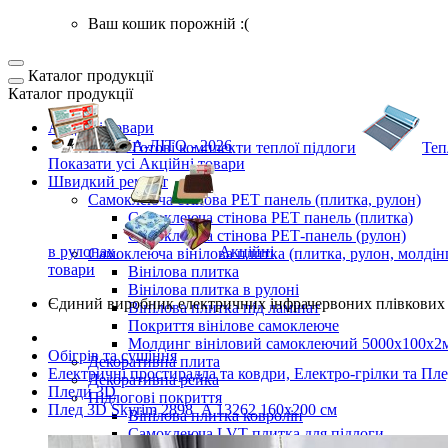
Ваш кошик порожній :(
Каталог продукції
Каталог продукції
Акційні товари
ВЕСНА-ЛІТО - 2026
Готові комплекти
теплої підлоги
Теп
Показати усі Акційні товари
Швидкий ремонт
Самоклеюча стінова PET панель (плитка, рулон)
Самоклеюча стінова PET панель (плитка)
Самоклеюча стінова РЕТ-панель (рулон)
в рулонах
Акційні
Самоклеюча вінілова плитка (плитка, рулон, молдін
товари
Вінілова плитка
Вінілова плитка в рулоні
Єдиний виробник
електричних інфрачервоних плівкових 
Вінілова плитка під ламінат
Покриття вінілове самоклеюче
Молдинг вініловий самоклеючий 5000х100х2
Обігрів та сушіння
Декоративна плита
Електричні простирадла та ковдри, Електро-грілки та Пл
Декоративна рейка
Пледи 3D
Підлогові покриття
Плед 3D Skyrim 2898_A 13262 160х200 см
Вінілова плитка ковролін
Самоклеюча LVT плитка для підлоги