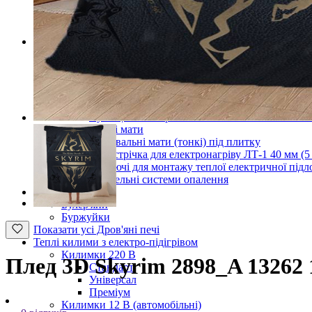
Терморегулятори для теплої підлоги
Комплектуючі для монтажу теплої електричної підл
Показати усі Інфрачервона електрична плівкова тепла під
Кабельні системи опалення
Нагрівальні кабелі
Нагрівальний кабель одножильний
Нагрівальний кабель двожильний
Нагрівальний кабель для теплої підлоги (тонк
Кабельна електрична тепла підлога в бетонну
Вуглецевий нагрівальний кабель 33Ом 12k D
Нагрівальні мати
Нагрівальні мати (тонкі) під плитку
Вуглецева стрічка для електронагріву ЛТ-1 40 мм (5 
Комплектуючі для монтажу теплої електричної підло
Показати усі Кабельні системи опалення
Дров'яні печі
Булер'яни
Буржуйки
Показати усі Дров'яні печі
Теплі килими з електро-підігрівом
Килимки 220 В
Плед 3D Skyrim 2898_A 13262 
Стандарт
Універсал
Преміум
Килимки 12 В (автомобільні)