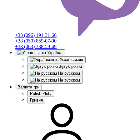
+38 (096) 191-31-66
+38 (050) 859-07-00
+38 (063) 338-59-49
Україна
Українською
Język polski
На русском
На русском
Валюта
грн
Polish Zloty
Гривня