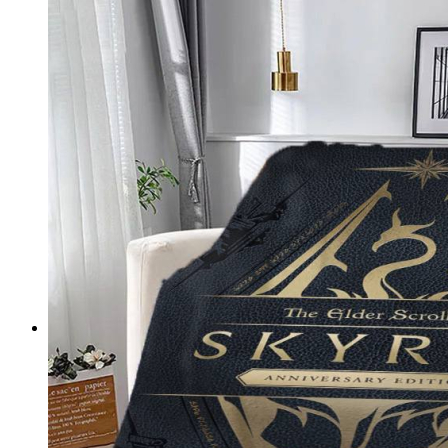
Підлогові покриття пазли
Композитна плитка ДПК
Самоклеюче підлогове вінілове покриття в ру
Самоклеючі декоративні 3D панелі
Самоклеюча декоративна 3D панель (рейка)
Самоклеюча декоративна 3D панель (рулон)
Самоклеюча декоративна 3D панель (плитка)
ПВХ панелі
Декоративна ПВХ панель (без клейового шару
ПВХ панелі на самоклейці
Плівка (рулони)
Самоклеюча плівка
Плівка віконна
Самоклеюча поліуретанова плитка
Мозаїка з декоративного скла 298х298х4,5мм
Самоклеюча гнучка штукатурка (плитка, рулон)
Меблі для дому, дачі, пікніка
Показати усі Швидкий ремонт
Інфрачервона електрична плівкова тепла підлога
Інфрачервона плівка на метри
Готові комплекти теплої інфрачервоної плівкової пі
Комплекти для монтажу теплої підлоги Monocry
Комплекти для монтажу теплої підлоги Monocr
Комплекти для монтажу теплої підлоги Monocry
Комплекти для монтажу теплої підлоги Monocry