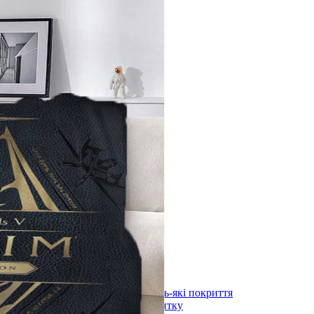
лоні 3000х600х1,5мм
)
длоги
stal під будь-які покриття
ystal під плитку
stal (з терморегулятором) під будь-які покриття
stal (з терморегулятором) під плитку