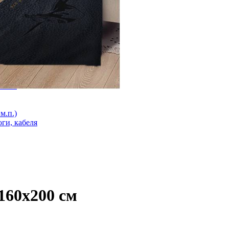
оги
лога
ий). Під плитку. Клас М 1
 стяжку Клас М 2
3мм 1
м.п.)
ги, кабеля
160х200 см