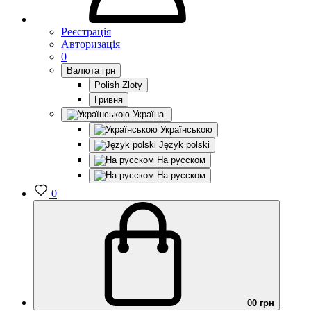
Реєстрація
Авторизація
0
Валюта
грн
Polish Zloty
Гривня
Україна
Українською
Język polski
На русском
На русском
0
0
0 грн