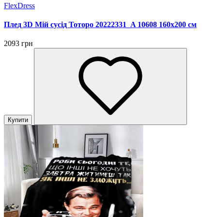
FlexDress
Плед 3D Мій сусід Тоторо 20222331_A 10608 160х200 см
2093 грн
Купити