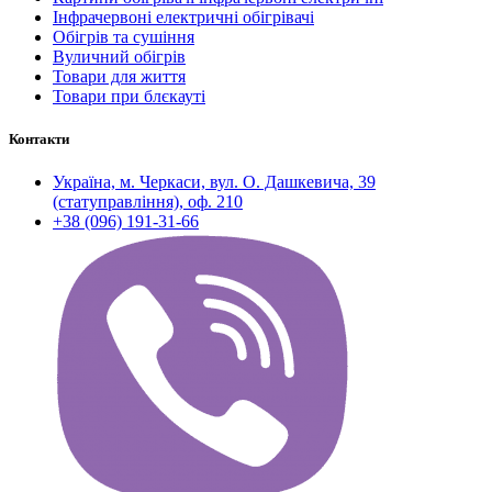
Інфрачервоні електричні обігрівачі
Обігрів та сушіння
Вуличний обігрів
Товари для життя
Товари при блєкауті
Контакти
Україна, м. Черкаси, вул. О. Дашкевича, 39
(статуправління), оф. 210
+38 (096) 191-31-66