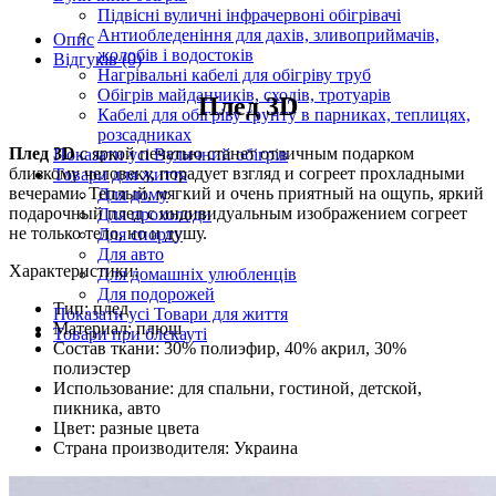
Підвісні вуличні інфрачервоні обігрівачі
Антиобледеніння для дахів, зливоприймачів,
Опис
жолобів і водостоків
Відгуків (0)
Нагрівальні кабелі для обігріву труб
Обігрів майданчиків, сходів, тротуарів
Плед 3D
Кабелі для обігріву ґрунту в парниках, теплицях,
розсадниках
Плед 3D
с яркой печатью станет отличным подарком
Показати усі Вуличний обігрів
близкому человеку, порадует взгляд и согреет прохладными
Товари для життя
вечерами. Теплый, мягкий и очень приятный на ощупь, яркий
Для дому
подарочный плед с индивидуальным изображением согреет
Для прохолоди
не только тело, но и душу.
Для спорту
Для авто
Характеристики:
Для домашніх улюбленців
Для подорожей
Тип: плед
Показати усі Товари для життя
Материал: плюш
Товари при блєкауті
Состав ткани: 30% полиэфир, 40% акрил, 30%
полиэстер
Использование: для спальни, гостиной, детской,
пикника, авто
Цвет: разные цвета
Страна производителя: Украина