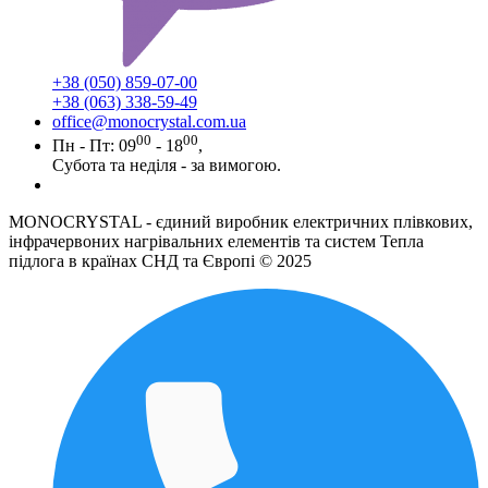
+38 (050) 859-07-00
+38 (063) 338-59-49
office@monocrystal.com.ua
00
00
Пн - Пт: 09
- 18
,
Субота та неділя - за вимогою.
MONOCRYSTAL - єдиний виробник електричних плівкових,
інфрачервоних нагрівальних елементів та систем Тепла
підлога в країнах СНД та Європі © 2025