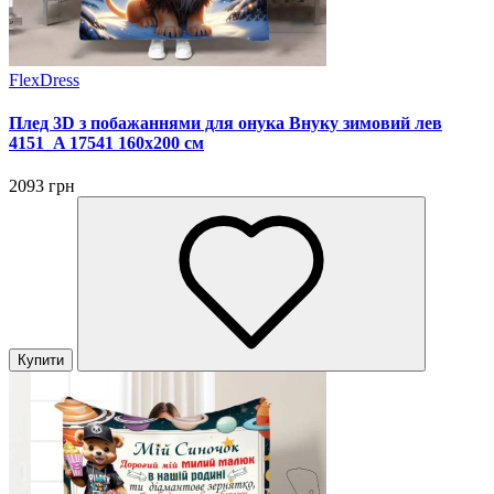
FlexDress
Плед 3D з побажаннями для онука Внуку зимовий лев
4151_A 17541 160х200 см
2093 грн
Купити