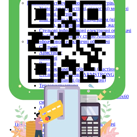
Плівкові електричні інфрачервоні обігрівачі
Універсальні (настінні, підлогові) мобільні
плівкові обігрівачі
Інші вироби з електро-підігрівом (вікон,
дзеркал, фільтрів авто, шпалери, жалюзі)
Стельові інфрачервоні електричні обігрівачі
60х60 см (в підвісну стелю Armstrong)
Інші інфрачервоні електричні обігрівачі
Стельові
Армстронг
Настінні
Вуличні
Металокерамічні обігрівачі (Настінні,
Стельові, Підлогові, ARMSTRONG)
Керамічні панелі (інфрачервоні)
Тепловентилятори
Інфрачервоний обігрівач конвекційний
металокерамічний Monocrystal Fenix 60x60
см 750 Вт
Аксесуари
Електричні рушникосушки
Електроконвектори
Показати усі Інфрачервоні електричні обігрівачі
Обігрів та сушіння
Взуття та одяг з електро-підігрівом