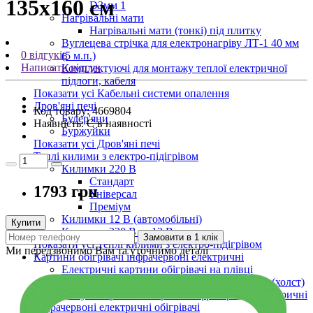
135х160 см
D3мм 1
Нагрівальні мати
Нагрівальні мати (тонкі) під плитку
Вуглецева стрічка для електронагріву ЛТ-1 40 мм
0 відгуків
(5 м.п.)
Написати відгук
Комплектуючі для монтажу теплої електричної
підлоги, кабеля
Показати усі Кабельні системи опалення
Дров'яні печі
Код товару:
4669804
Булер'яни
Наявність:
Є в наявності
Буржуйки
Показати усі Дров'яні печі
Теплі килими з електро-підігрівом
Килимки 220 В
Стандарт
1793 грн
Універсал
Преміум
Килимки 12 В (автомобільні)
Купити
Килимки 220 В та 12 В
Замовити в 1 клік
Показати усі Теплі килими з електро-підігрівом
Ми передзвонимо Вам та уточнимо деталі
Картини обігрівачі інфрачервоні електричні
Електричні картини обігрівачі на плівці
Інфрачервоні обігрівачі картини на полотні (холст)
Показати усі Картини обігрівачі інфрачервоні електричні
Інфрачервоні електричні обігрівачі