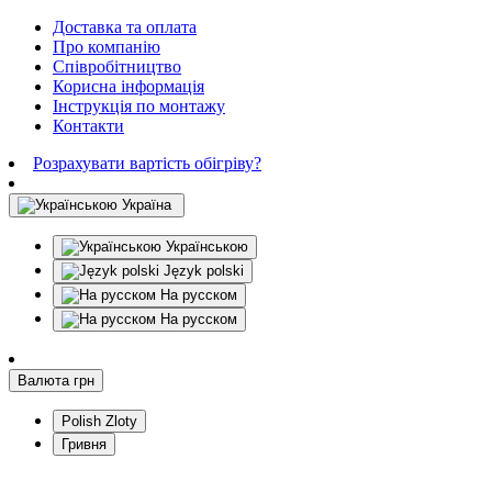
Доставка та оплата
Про компанію
Співробітництво
Корисна інформація
Інструкція по монтажу
Контакти
Розрахувати вартість обігріву?
Україна
Українською
Język polski
На русском
На русском
Валюта
грн
Polish Zloty
Гривня