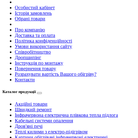
Особистий кабінет
Історія замовлень
Обрані товари
Про компанію
Доставка та оплата
Політика конфіденційності
Умови використання сайту
Співробітництво
Дропшипінг
Інструкція по монтажу
Повернення товару
Розрахувати вартість Вашого обігріву?
Контакти
Каталог продукції
Акційні товари
Швидкий ремонт
Інфрачервона електрична плівкова тепла підлога
Кабельні системи опалення
Дров'яні печі
Теплі килими з електро-підігрівом
Картини обігрівачі інфрачервоні електричні