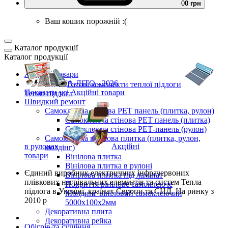
0
0 грн
Ваш кошик порожній :(
Каталог продукції
Каталог продукції
Акційні товари
ВЕСНА-ЛІТО - 2026
Готові комплекти
теплої підлоги
Показати усі Акційні товари
Тепла підлога
Швидкий ремонт
Самоклеюча стінова PET панель (плитка, рулон)
Самоклеюча стінова PET панель (плитка)
Самоклеюча стінова РЕТ-панель (рулон)
Самоклеюча вінілова плитка (плитка, рулон,
в рулонах
Акційні
молдінг)
товари
Вінілова плитка
Вінілова плитка в рулоні
Єдиний виробник
електричних інфрачервоних
Вінілова плитка під ламінат
плівкових нагрівальних елементів та систем Тепла
Покриття вінілове самоклеюче
підлога
в Україні, країнах Європи та СНД.
На ринку з
Молдинг вініловий самоклеючий
2010 р
5000х100х2мм
Декоративна плита
Декоративна рейка
Обігрів та сушіння