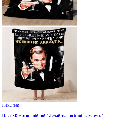
FlexDress
Плед 3D мотиваційний "Делай те, що інші не хочуть"