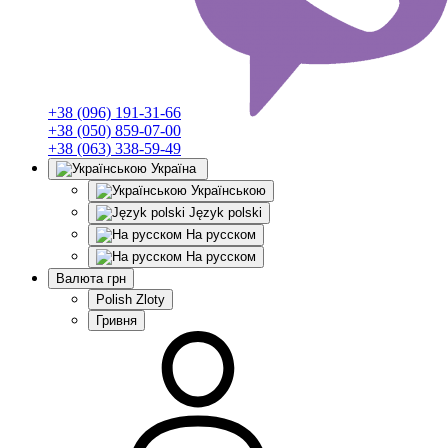
+38 (096) 191-31-66
+38 (050) 859-07-00
+38 (063) 338-59-49
Україна
Українською
Język polski
На русском
На русском
Валюта
грн
Polish Zloty
Гривня