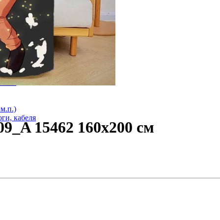
оги
лога
ий). Під плитку. Клас М 1
 стяжку Клас М 2
3мм 1
м.п.)
ги, кабеля
9_A 15462 160х200 см