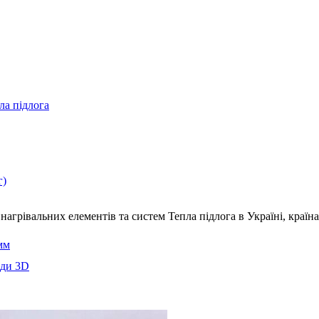
ла підлога
г)
нагрівальних елементів та систем Тепла підлога
в Україні, краї
мм
еди 3D