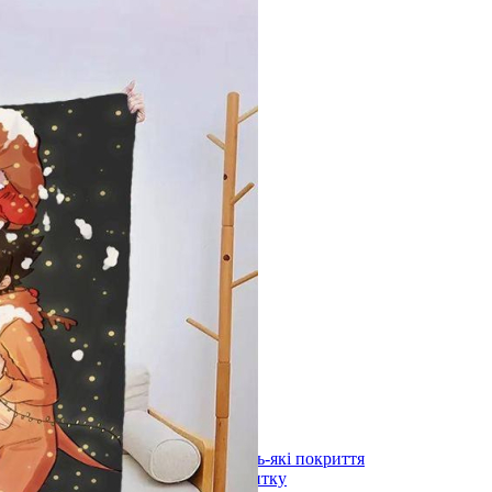
лоні 3000х600х1,5мм
)
длоги
stal під будь-які покриття
ystal під плитку
stal (з терморегулятором) під будь-які покриття
stal (з терморегулятором) під плитку