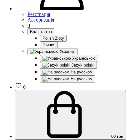
Реєстрація
Авторизація
0
Валюта
грн
Polish Zloty
Гривня
Україна
Українською
Język polski
На русском
На русском
0
0
0 грн