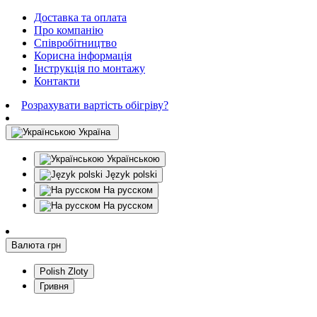
Доставка та оплата
Про компанію
Співробітництво
Корисна інформація
Інструкція по монтажу
Контакти
Розрахувати вартість обігріву?
Україна
Українською
Język polski
На русском
На русском
Валюта
грн
Polish Zloty
Гривня