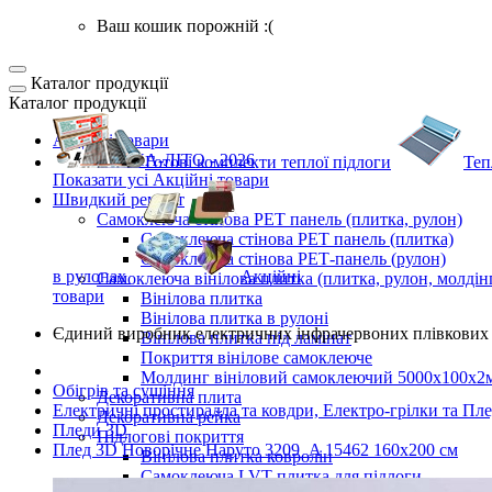
Ваш кошик порожній :(
Каталог продукції
Каталог продукції
Акційні товари
ВЕСНА-ЛІТО - 2026
Готові комплекти
теплої підлоги
Теп
Показати усі Акційні товари
Швидкий ремонт
Самоклеюча стінова PET панель (плитка, рулон)
Самоклеюча стінова PET панель (плитка)
Самоклеюча стінова РЕТ-панель (рулон)
в рулонах
Акційні
Самоклеюча вінілова плитка (плитка, рулон, молдін
товари
Вінілова плитка
Вінілова плитка в рулоні
Єдиний виробник
електричних інфрачервоних плівкових 
Вінілова плитка під ламінат
Покриття вінілове самоклеюче
Молдинг вініловий самоклеючий 5000х100х2
Обігрів та сушіння
Декоративна плита
Електричні простирадла та ковдри, Електро-грілки та Пл
Декоративна рейка
Пледи 3D
Підлогові покриття
Плед 3D Новорічне Наруто 3209_A 15462 160х200 см
Вінілова плитка ковролін
Самоклеюча LVT плитка для підлоги