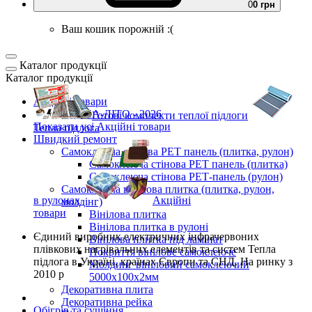
0
0 грн
Ваш кошик порожній :(
Каталог продукції
Каталог продукції
Акційні товари
ВЕСНА-ЛІТО - 2026
Готові комплекти
теплої підлоги
Показати усі Акційні товари
Тепла підлога
Швидкий ремонт
Самоклеюча стінова PET панель (плитка, рулон)
Самоклеюча стінова PET панель (плитка)
Самоклеюча стінова РЕТ-панель (рулон)
Самоклеюча вінілова плитка (плитка, рулон,
в рулонах
Акційні
молдінг)
товари
Вінілова плитка
Вінілова плитка в рулоні
Єдиний виробник
електричних інфрачервоних
Вінілова плитка під ламінат
плівкових нагрівальних елементів та систем Тепла
Покриття вінілове самоклеюче
підлога
в Україні, країнах Європи та СНД.
На ринку з
Молдинг вініловий самоклеючий
2010 р
5000х100х2мм
Декоративна плита
Декоративна рейка
Обігрів та сушіння