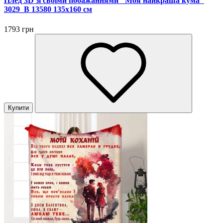
Плед 3D зі своїми побажаннями "Моя найкраща кума"
3029_B 13580 135х160 см
1793 грн
Купити