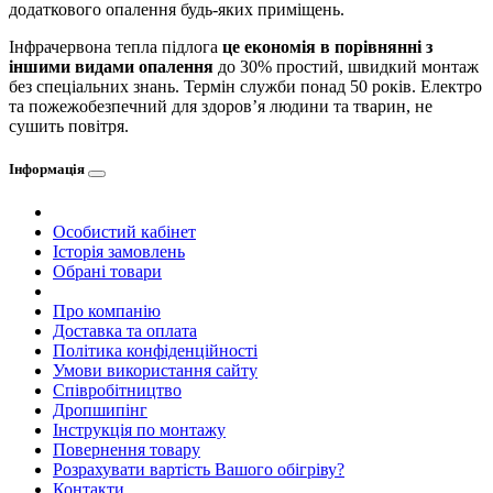
додаткового опалення будь-яких приміщень.
Інфрачервона тепла підлога
це економія в порівнянні з
іншими видами опалення
до 30% простий, швидкий монтаж
без спеціальних знань. Термін служби понад 50 років. Електро
та пожежобезпечний для здоров’я людини та тварин, не
сушить повітря.
Інформація
Особистий кабінет
Історія замовлень
Обрані товари
Про компанію
Доставка та оплата
Політика конфіденційності
Умови використання сайту
Співробітництво
Дропшипінг
Інструкція по монтажу
Повернення товару
Розрахувати вартість Вашого обігріву?
Контакти