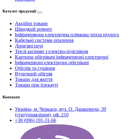
Каталог продукції
Акційні товари
Швидкий ремонт
Інфрачервона електрична плівкова тепла підлога
Кабельні системи опалення
Дров'яні печі
Теплі килими з електро-підігрівом
Картини обігрівачі інфрачервоні електричні
Інфрачервоні електричні обігрівачі
Обігрів та сушіння
Вуличний обігрів
Товари для життя
Товари при блєкауті
Контакти
Україна, м. Черкаси, вул. О. Дашкевича, 39
(статуправління), оф. 210
+38 (096) 191-31-66