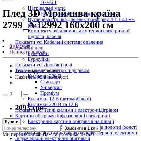
D3мм 1
Нагрівальні мати
Плед 3D Мрійлива країна
Нагрівальні мати (тонкі) під плитку
Вуглецева стрічка для електронагріву ЛТ-1 40 мм
2799_A 12992 160х200 см
(5 м.п.)
Комплектуючі для монтажу теплої електричної
підлоги, кабеля
Показати усі Кабельні системи опалення
0 відгуків
Дров'яні печі
Написати відгук
Булер'яни
Буржуйки
Показати усі Дров'яні печі
Теплі килими з електро-підігрівом
Код товару:
4589897
Килимки 220 В
Наявність:
Є в наявності
Стандарт
Універсал
Преміум
Килимки 12 В (автомобільні)
Килимки 220 В та 12 В
2093 грн
Показати усі Теплі килими з електро-підігрівом
Картини обігрівачі інфрачервоні електричні
Електричні картини обігрівачі на плівці
Купити
Інфрачервоні обігрівачі картини на полотні (холст)
Замовити в 1 клік
Показати усі Картини обігрівачі інфрачервоні електричні
Ми передзвонимо Вам та уточнимо деталі
Інфрачервоні електричні обігрівачі