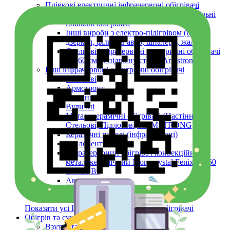
Плівкові електричні інфрачервоні обігрівачі
Універсальні (настінні, підлогові) мобільні
плівкові обігрівачі
Інші вироби з електро-підігрівом (вікон,
дзеркал, фільтрів авто, шпалери, жалюзі)
Стельові інфрачервоні електричні обігрівачі
60х60 см (в підвісну стелю Armstrong)
Інші інфрачервоні електричні обігрівачі
Стельові
Армстронг
Настінні
Вуличні
Металокерамічні обігрівачі (Настінні,
Стельові, Підлогові, ARMSTRONG)
Керамічні панелі (інфрачервоні)
Тепловентилятори
Інфрачервоний обігрівач конвекційний
металокерамічний Monocrystal Fenix 60x60
см 750 Вт
Аксесуари
Електричні рушникосушки
Електроконвектори
Показати усі Інфрачервоні електричні обігрівачі
Обігрів та сушіння
Взуття та одяг з електро-підігрівом