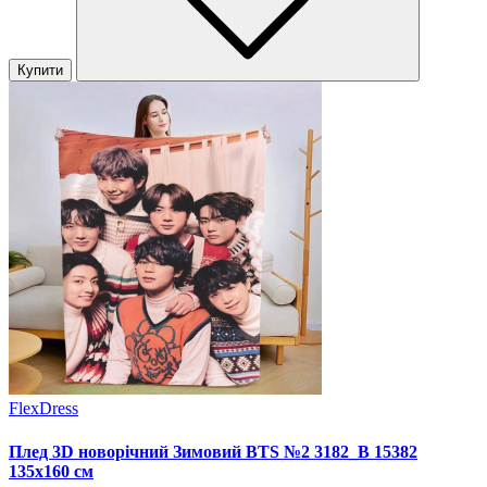
Купити
FlexDress
Плед 3D новорічний Зимовий BTS №2 3182_B 15382
135х160 см