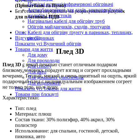
Підвісні вуличні інфрачервоні обігрівачі
(Приватбанк та Пумб)
Антиобледеніння для дахів, зливоприймачів,
Безготівкова передплата на розрахунковий рахунок
жолобів і водостоків
для платників ПДВ
Нагрівальні кабелі для обігріву труб
Обігрів майданчиків, сходів, тротуарів
Опис
Кабелі для обігріву ґрунту в парниках, теплицях,
Відгуків (0)
розсадниках
Показати усі Вуличний обігрів
Товари для життя
Плед 3D
Для дому
Для прохолоди
Плед 3D
с яркой печатью станет отличным подарком
Для спорту
близкому человеку, порадует взгляд и согреет прохладными
Для авто
вечерами. Теплый, мягкий и очень приятный на ощупь, яркий
Для домашніх улюбленців
подарочный плед с индивидуальным изображением согреет
Для подорожей
не только тело, но и душу.
Показати усі Товари для життя
Товари при блєкауті
Характеристики:
Тип: плед
Материал: плюш
Состав ткани: 30% полиэфир, 40% акрил, 30%
полиэстер
Использование: для спальни, гостиной, детской,
пикника, авто