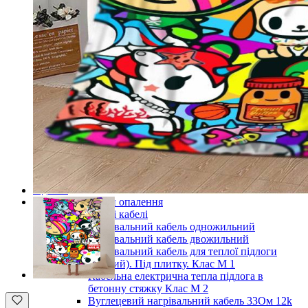
Готові комплекти теплої інфрачервоної плівкової
підлоги
Комплекти для монтажу теплої підлоги
Monocrystal під будь-які покриття
Комплекти для монтажу теплої підлоги
Monocrystal під плитку
Комплекти для монтажу теплої підлоги
Monocrystal (з терморегулятором) під будь-які
покриття
Комплекти для монтажу теплої підлоги
Monocrystal (з терморегулятором) під плитку
Терморегулятори для теплої підлоги
Комплектуючі для монтажу теплої електричної
підлоги
Показати усі Інфрачервона електрична плівкова тепла
підлога
Кабельні системи опалення
Нагрівальні кабелі
Нагрівальний кабель одножильний
Нагрівальний кабель двожильний
Нагрівальний кабель для теплої підлоги
(тонкий). Під плитку. Клас М 1
Кабельна електрична тепла підлога в
бетонну стяжку Клас М 2
Вуглецевий нагрівальний кабель 33Ом 12k