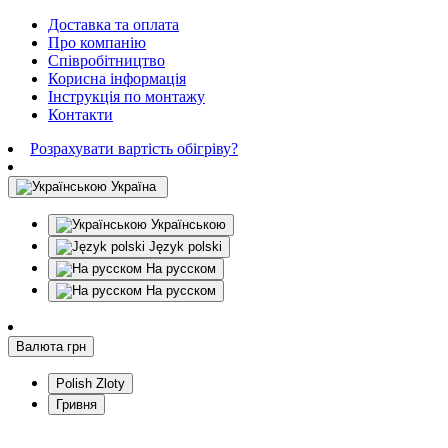
Доставка та оплата
Про компанію
Співробітництво
Корисна інформація
Інструкція по монтажу
Контакти
Розрахувати вартість обігріву?
Україна
Українською
Język polski
На русском
На русском
Валюта
грн
Polish Zloty
Гривня