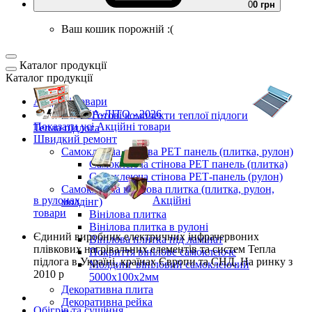
0
0 грн
Ваш кошик порожній :(
Каталог продукції
Каталог продукції
Акційні товари
ВЕСНА-ЛІТО - 2026
Готові комплекти
теплої підлоги
Показати усі Акційні товари
Тепла підлога
Швидкий ремонт
Самоклеюча стінова PET панель (плитка, рулон)
Самоклеюча стінова PET панель (плитка)
Самоклеюча стінова РЕТ-панель (рулон)
Самоклеюча вінілова плитка (плитка, рулон,
в рулонах
Акційні
молдінг)
товари
Вінілова плитка
Вінілова плитка в рулоні
Єдиний виробник
електричних інфрачервоних
Вінілова плитка під ламінат
плівкових нагрівальних елементів та систем Тепла
Покриття вінілове самоклеюче
підлога
в Україні, країнах Європи та СНД.
На ринку з
Молдинг вініловий самоклеючий
2010 р
5000х100х2мм
Декоративна плита
Декоративна рейка
Обігрів та сушіння