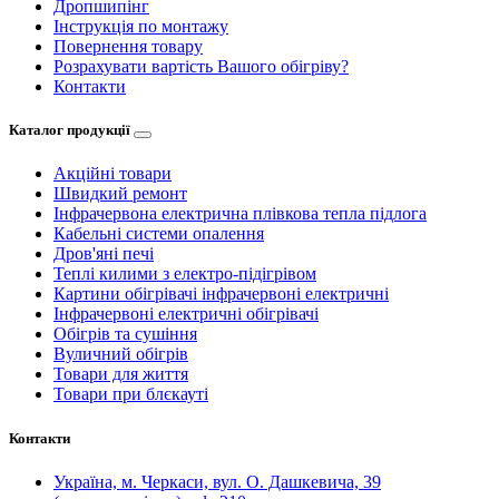
Дропшипінг
Інструкція по монтажу
Повернення товару
Розрахувати вартість Вашого обігріву?
Контакти
Каталог продукції
Акційні товари
Швидкий ремонт
Інфрачервона електрична плівкова тепла підлога
Кабельні системи опалення
Дров'яні печі
Теплі килими з електро-підігрівом
Картини обігрівачі інфрачервоні електричні
Інфрачервоні електричні обігрівачі
Обігрів та сушіння
Вуличний обігрів
Товари для життя
Товари при блєкауті
Контакти
Україна, м. Черкаси, вул. О. Дашкевича, 39