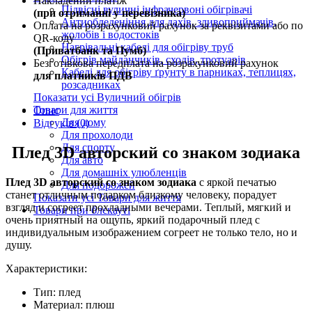
Накладений платіж
Підвісні вуличні інфрачервоні обігрівачі
(при отриманні у перевізника)
Антиобледеніння для дахів, зливоприймачів,
Оплата на розрахунковий рахунок за реквізитами або по
жолобів і водостоків
QR-коду
Нагрівальні кабелі для обігріву труб
(Приватбанк та Пумб)
Обігрів майданчиків, сходів, тротуарів
Безготівкова передплата на розрахунковий рахунок
Кабелі для обігріву ґрунту в парниках, теплицях,
для платників ПДВ
розсадниках
Показати усі Вуличний обігрів
Товари для життя
Опис
Для дому
Відгуків (0)
Для прохолоди
Для спорту
Плед 3D авторский со знаком зодиака
Для авто
Для домашніх улюбленців
Плед 3D авторский со знаком зодиака
с яркой печатью
Для подорожей
станет отличным подарком близкому человеку, порадует
Показати усі Товари для життя
взгляд и согреет прохладными вечерами. Теплый, мягкий и
Товари при блєкауті
очень приятный на ощупь, яркий подарочный плед с
индивидуальным изображением согреет не только тело, но и
душу.
Характеристики:
Тип: плед
Материал: плюш