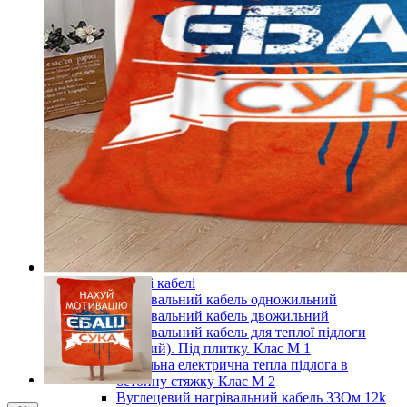
Готові комплекти теплої інфрачервоної плівкової
підлоги
Комплекти для монтажу теплої підлоги
Monocrystal під будь-які покриття
Комплекти для монтажу теплої підлоги
Monocrystal під плитку
Комплекти для монтажу теплої підлоги
Monocrystal (з терморегулятором) під будь-які
покриття
Комплекти для монтажу теплої підлоги
Monocrystal (з терморегулятором) під плитку
Терморегулятори для теплої підлоги
Комплектуючі для монтажу теплої електричної
підлоги
Показати усі Інфрачервона електрична плівкова тепла
підлога
Кабельні системи опалення
Нагрівальні кабелі
Нагрівальний кабель одножильний
Нагрівальний кабель двожильний
Нагрівальний кабель для теплої підлоги
(тонкий). Під плитку. Клас М 1
Кабельна електрична тепла підлога в
бетонну стяжку Клас М 2
Вуглецевий нагрівальний кабель 33Ом 12k