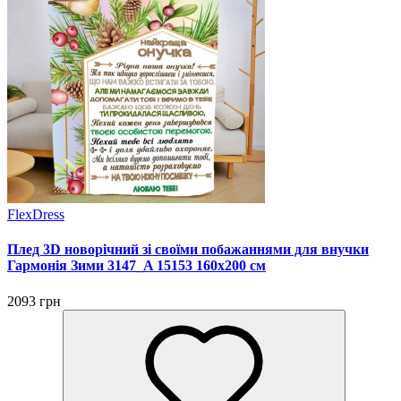
FlexDress
Плед 3D новорічний зі своїми побажаннями для внучки
Гармонія Зими 3147_A 15153 160х200 см
2093 грн