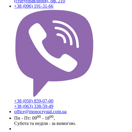
(статуправління), оф. 210
+38 (096) 191-31-66
+38 (050) 859-07-00
+38 (063) 338-59-49
office@monocrystal.com.ua
00
00
Пн - Пт: 09
- 18
,
Субота та неділя - за вимогою.