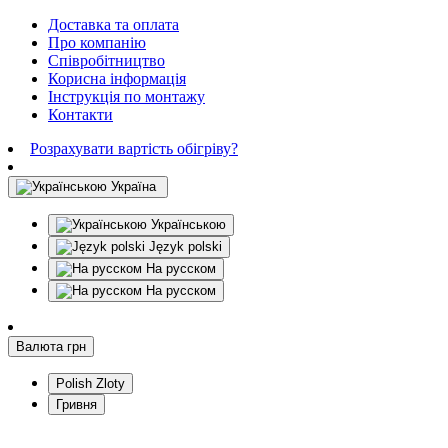
Доставка та оплата
Про компанію
Співробітництво
Корисна інформація
Інструкція по монтажу
Контакти
Розрахувати вартість обігріву?
Україна
Українською
Język polski
На русском
На русском
Валюта
грн
Polish Zloty
Гривня