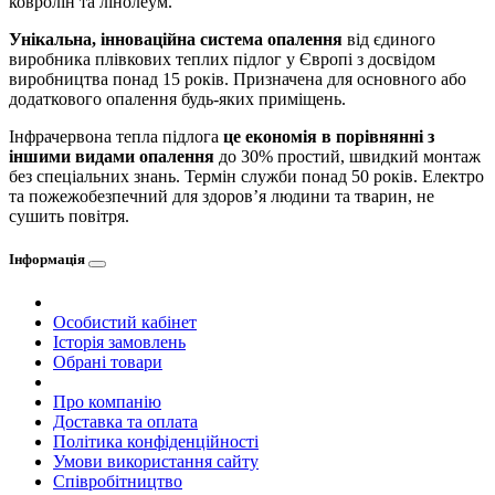
ковролін та лінолеум.
Унікальна, інноваційна система опалення
від єдиного
виробника плівкових теплих підлог у Європі з досвідом
виробництва понад 15 років. Призначена для основного або
додаткового опалення будь-яких приміщень.
Інфрачервона тепла підлога
це економія в порівнянні з
іншими видами опалення
до 30% простий, швидкий монтаж
без спеціальних знань. Термін служби понад 50 років. Електро
та пожежобезпечний для здоров’я людини та тварин, не
сушить повітря.
Інформація
Особистий кабінет
Історія замовлень
Обрані товари
Про компанію
Доставка та оплата
Політика конфіденційності
Умови використання сайту
Співробітництво