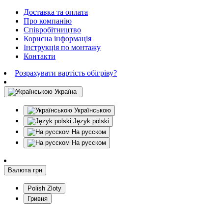
Доставка та оплата
Про компанію
Співробітництво
Корисна інформація
Інструкція по монтажу
Контакти
Розрахувати вартість обігріву?
Україна
Українською
Język polski
На русском
На русском
Валюта
грн
Polish Zloty
Гривня