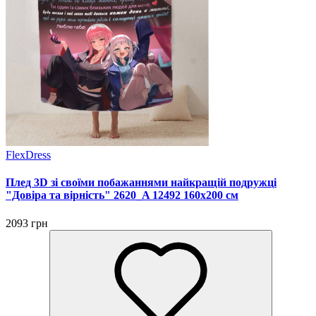
FlexDress
Плед 3D зі своїми побажаннями найкращій подружці
"Довіра та вірність" 2620_A 12492 160х200 см
2093 грн