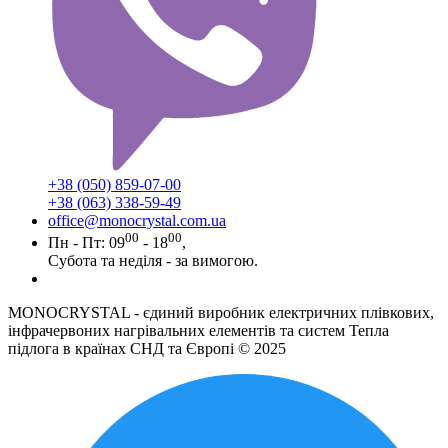
+38 (050) 859-07-00
+38 (063) 338-59-49
office@monocrystal.com.ua
00
00
Пн - Пт: 09
- 18
,
Субота та неділя - за вимогою.
MONOCRYSTAL - єдиний виробник електричних плівкових,
інфрачервоних нагрівальних елементів та систем Тепла
підлога в країнах СНД та Європі © 2025