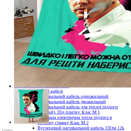
Готові комплекти теплої інфрачервоної плівкової
підлоги
Комплекти для монтажу теплої підлоги
Monocrystal під будь-які покриття
Комплекти для монтажу теплої підлоги
Monocrystal під плитку
Комплекти для монтажу теплої підлоги
Monocrystal (з терморегулятором) під будь-які
покриття
Комплекти для монтажу теплої підлоги
Monocrystal (з терморегулятором) під плитку
Терморегулятори для теплої підлоги
Комплектуючі для монтажу теплої електричної
підлоги
Показати усі Інфрачервона електрична плівкова тепла
підлога
Кабельні системи опалення
Нагрівальні кабелі
Нагрівальний кабель одножильний
Нагрівальний кабель двожильний
Нагрівальний кабель для теплої підлоги
(тонкий). Під плитку. Клас М 1
Кабельна електрична тепла підлога в
бетонну стяжку Клас М 2
Вуглецевий нагрівальний кабель 33Ом 12k