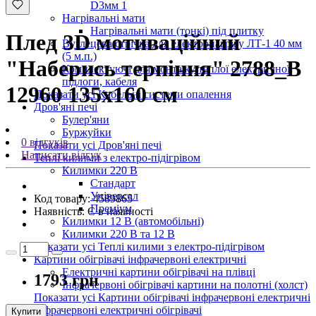
D3мм 1
Нагрівальні мати
Нагрівальні мати (тонкі) під плитку
Плед 3D мотиваційний
Вуглецева стрічка для електронагріву ЛТ-1 40 мм
(5 м.п.)
"Наберись терпіння" 2788_B
Комплектуючі для монтажу теплої електричної
підлоги, кабеля
12960 135х160 см
Показати усі Кабельні системи опалення
Дров'яні печі
Булер'яни
Буржуйки
0 відгуків
Показати усі Дров'яні печі
Написати відгук
Теплі килими з електро-підігрівом
Килимки 220 В
Стандарт
Універсал
Код товару:
4589865
Преміум
Наявність:
Є в наявності
Килимки 12 В (автомобільні)
Килимки 220 В та 12 В
Показати усі Теплі килими з електро-підігрівом
Картини обігрівачі інфрачервоні електричні
Електричні картини обігрівачі на плівці
1793 грн
Інфрачервоні обігрівачі картини на полотні (холст)
Показати усі Картини обігрівачі інфрачервоні електричні
Інфрачервоні електричні обігрівачі
Купити