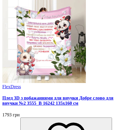
FlexDress
Плед 3D з побажаннями для внучки Добре слово для
внучки №2 3555_B 16242 135х160 см
1793 грн