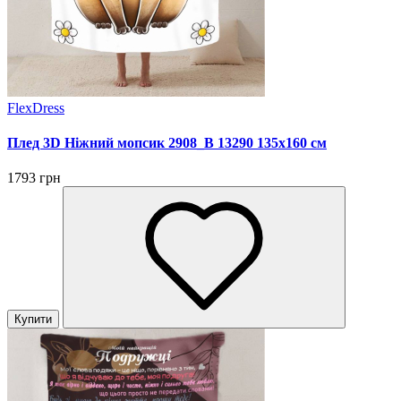
FlexDress
Плед 3D Ніжний мопсик 2908_B 13290 135х160 см
1793 грн
Купити