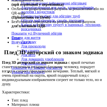
Накладений платіж
Підвісні вуличні інфрачервоні обігрівачі
(при отриманні у перевізника)
Антиобледеніння для дахів, зливоприймачів,
Оплата на розрахунковий рахунок за реквізитами або по
жолобів і водостоків
QR-коду
Нагрівальні кабелі для обігріву труб
(Приватбанк та Пумб)
Обігрів майданчиків, сходів, тротуарів
Безготівкова передплата на розрахунковий рахунок
Кабелі для обігріву ґрунту в парниках, теплицях,
для платників ПДВ
розсадниках
Показати усі Вуличний обігрів
Товари для життя
Опис
Для дому
Відгуків (0)
Для прохолоди
Для спорту
Плед 3D авторский со знаком зодиака
Для авто
Для домашніх улюбленців
Плед 3D авторский со знаком зодиака
с яркой печатью
Для подорожей
станет отличным подарком близкому человеку, порадует
Показати усі Товари для життя
взгляд и согреет прохладными вечерами. Теплый, мягкий и
Товари при блєкауті
очень приятный на ощупь, яркий подарочный плед с
индивидуальным изображением согреет не только тело, но и
душу.
Характеристики:
Тип: плед
Материал: плюш