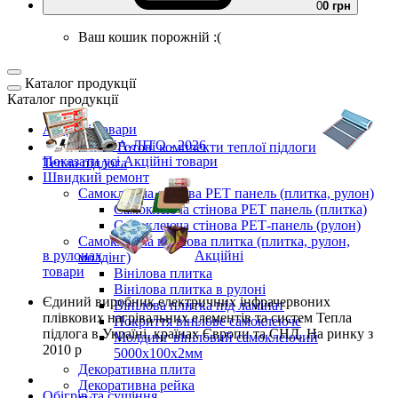
0
0 грн
Ваш кошик порожній :(
Каталог продукції
Каталог продукції
Акційні товари
ВЕСНА-ЛІТО - 2026
Готові комплекти
теплої підлоги
Показати усі Акційні товари
Тепла підлога
Швидкий ремонт
Самоклеюча стінова PET панель (плитка, рулон)
Самоклеюча стінова PET панель (плитка)
Самоклеюча стінова РЕТ-панель (рулон)
Самоклеюча вінілова плитка (плитка, рулон,
в рулонах
Акційні
молдінг)
товари
Вінілова плитка
Вінілова плитка в рулоні
Єдиний виробник
електричних інфрачервоних
Вінілова плитка під ламінат
плівкових нагрівальних елементів та систем Тепла
Покриття вінілове самоклеюче
підлога
в Україні, країнах Європи та СНД.
На ринку з
Молдинг вініловий самоклеючий
2010 р
5000х100х2мм
Декоративна плита
Декоративна рейка
Обігрів та сушіння