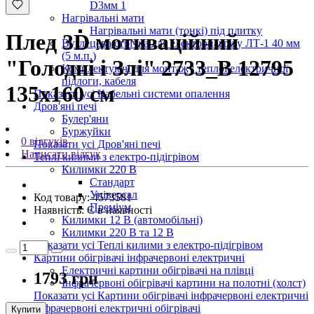
D3мм 1
Нагрівальні мати
Нагрівальні мати (тонкі) під плитку
Плед 3D мотиваційний
Вуглецева стрічка для електронагріву ЛТ-1 40 мм
(5 м.п.)
"Голодні і Злі" 2733_B 12795
Комплектуючі для монтажу теплої електричної
підлоги, кабеля
135х160 см
Показати усі Кабельні системи опалення
Дров'яні печі
Булер'яни
Буржуйки
0 відгуків
Показати усі Дров'яні печі
Написати відгук
Теплі килими з електро-підігрівом
Килимки 220 В
Стандарт
Універсал
Код товару:
4573581
Преміум
Наявність:
Є в наявності
Килимки 12 В (автомобільні)
Килимки 220 В та 12 В
Показати усі Теплі килими з електро-підігрівом
Картини обігрівачі інфрачервоні електричні
Електричні картини обігрівачі на плівці
1793 грн
Інфрачервоні обігрівачі картини на полотні (холст)
Показати усі Картини обігрівачі інфрачервоні електричні
Інфрачервоні електричні обігрівачі
Купити