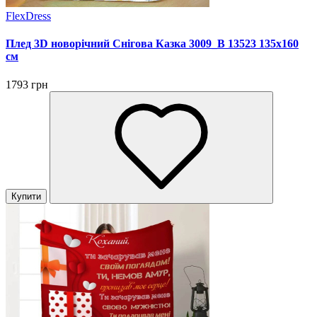
FlexDress
Плед 3D новорічний Снігова Казка 3009_B 13523 135х160
см
1793 грн
Купити