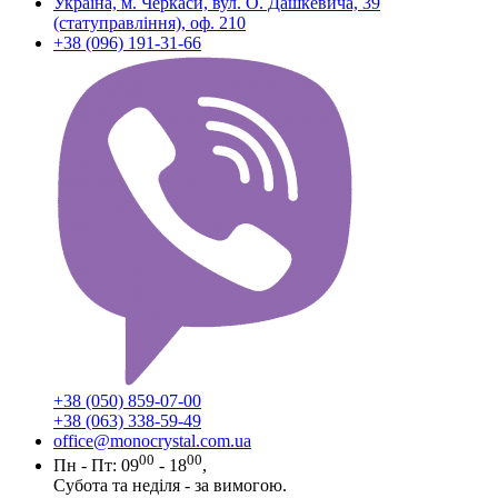
Україна, м. Черкаси, вул. О. Дашкевича, 39
(статуправління), оф. 210
+38 (096) 191-31-66
+38 (050) 859-07-00
+38 (063) 338-59-49
office@monocrystal.com.ua
00
00
Пн - Пт: 09
- 18
,
Субота та неділя - за вимогою.