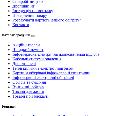
Співробітництво
Дропшипінг
Інструкція по монтажу
Повернення товару
Розрахувати вартість Вашого обігріву?
Контакти
Каталог продукції
Акційні товари
Швидкий ремонт
Інфрачервона електрична плівкова тепла підлога
Кабельні системи опалення
Дров'яні печі
Теплі килими з електро-підігрівом
Картини обігрівачі інфрачервоні електричні
Інфрачервоні електричні обігрівачі
Обігрів та сушіння
Вуличний обігрів
Товари для життя
Товари при блєкауті
Контакти