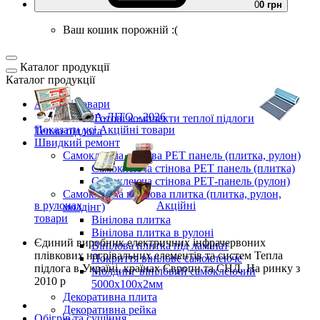
0
0 грн
Ваш кошик порожній :(
Каталог продукції
Каталог продукції
Акційні товари
ВЕСНА-ЛІТО - 2026
Готові комплекти
теплої підлоги
Показати усі Акційні товари
Тепла підлога
Швидкий ремонт
Самоклеюча стінова PET панель (плитка, рулон)
Самоклеюча стінова PET панель (плитка)
Самоклеюча стінова РЕТ-панель (рулон)
Самоклеюча вінілова плитка (плитка, рулон,
в рулонах
Акційні
молдінг)
товари
Вінілова плитка
Вінілова плитка в рулоні
Єдиний виробник
електричних інфрачервоних
Вінілова плитка під ламінат
плівкових нагрівальних елементів та систем Тепла
Покриття вінілове самоклеюче
підлога
в Україні, країнах Європи та СНД.
На ринку з
Молдинг вініловий самоклеючий
2010 р
5000х100х2мм
Декоративна плита
Декоративна рейка
Обігрів та сушіння