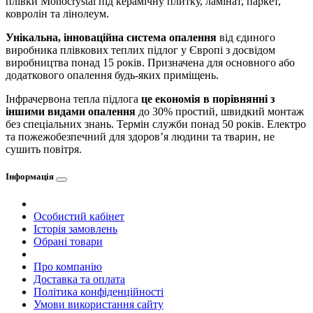
плівки Monocrystal під керамічну плитку, ламінат, паркет,
ковролін та лінолеум.
Унікальна, інноваційна система опалення
від єдиного
виробника плівкових теплих підлог у Європі з досвідом
виробництва понад 15 років. Призначена для основного або
додаткового опалення будь-яких приміщень.
Інфрачервона тепла підлога
це економія в порівнянні з
іншими видами опалення
до 30% простий, швидкий монтаж
без спеціальних знань. Термін служби понад 50 років. Електро
та пожежобезпечний для здоров’я людини та тварин, не
сушить повітря.
Інформація
Особистий кабінет
Історія замовлень
Обрані товари
Про компанію
Доставка та оплата
Політика конфіденційності
Умови використання сайту