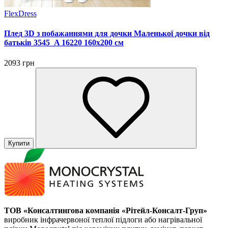
FlexDress
Плед 3D з побажаннями для дочки Маленької дочки від
батьків 3545_A 16220 160х200 см
2093 грн
Купити
ТОВ «Консалтингова компанія «Рітейл-Консалт-Груп»
виробник інфрачервоної теплої підлоги або нагрівальної