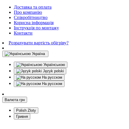
Доставка та оплата
Про компанію
Співробітництво
Корисна інформація
Інструкція по монтажу
Контакти
Розрахувати вартість обігріву?
Україна
Українською
Język polski
На русском
На русском
Валюта
грн
Polish Zloty
Гривня