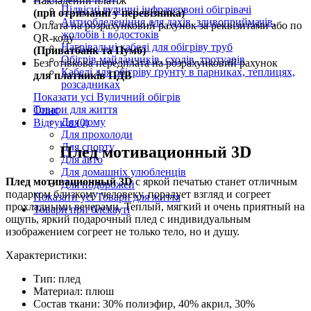
Накладений платіж
Підвісні вуличні інфрачервоні обігрівачі
(при отриманні у перевізника)
Антиобледеніння для дахів, зливоприймачів,
Оплата на розрахунковий рахунок за реквізитами або по
жолобів і водостоків
QR-коду
Нагрівальні кабелі для обігріву труб
(Приватбанк та Пумб)
Обігрів майданчиків, сходів, тротуарів
Безготівкова передплата на розрахунковий рахунок
Кабелі для обігріву ґрунту в парниках, теплицях,
для платників ПДВ
розсадниках
Показати усі Вуличний обігрів
Товари для життя
Опис
Для дому
Відгуків (0)
Для прохолоди
Для спорту
Плед мотивационный 3D
Для авто
Для домашніх улюбленців
Плед мотивационный 3D
с яркой печатью станет отличным
Для подорожей
подарком близкому человеку, порадует взгляд и согреет
Показати усі Товари для життя
прохладными вечерами. Теплый, мягкий и очень приятный на
Товари при блєкауті
ощупь, яркий подарочный плед с индивидуальным
изображением согреет не только тело, но и душу.
Характеристики:
Тип: плед
Материал: плюш
Состав ткани: 30% полиэфир, 40% акрил, 30%