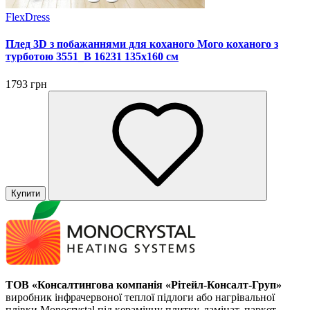
FlexDress
Плед 3D з побажаннями для коханого Мого коханого з
турботою 3551_B 16231 135х160 см
1793 грн
Купити
ТОВ «Консалтингова компанія «Рітейл-Консалт-Груп»
виробник інфрачервоної теплої підлоги або нагрівальної
плівки Monocrystal під керамічну плитку, ламінат, паркет,