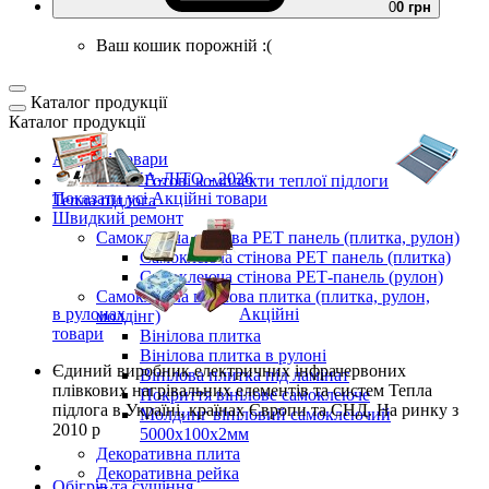
0
0 грн
Ваш кошик порожній :(
Каталог продукції
Каталог продукції
Акційні товари
ВЕСНА-ЛІТО - 2026
Готові комплекти
теплої підлоги
Показати усі Акційні товари
Тепла підлога
Швидкий ремонт
Самоклеюча стінова PET панель (плитка, рулон)
Самоклеюча стінова PET панель (плитка)
Самоклеюча стінова РЕТ-панель (рулон)
Самоклеюча вінілова плитка (плитка, рулон,
в рулонах
Акційні
молдінг)
товари
Вінілова плитка
Вінілова плитка в рулоні
Єдиний виробник
електричних інфрачервоних
Вінілова плитка під ламінат
плівкових нагрівальних елементів та систем Тепла
Покриття вінілове самоклеюче
підлога
в Україні, країнах Європи та СНД.
На ринку з
Молдинг вініловий самоклеючий
2010 р
5000х100х2мм
Декоративна плита
Декоративна рейка
Обігрів та сушіння