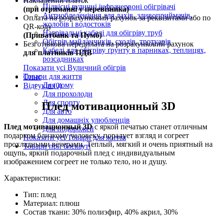
Накладений платіж
Підвісні вуличні інфрачервоні обігрівачі
(при отриманні у перевізника)
Антиобледеніння для дахів, зливоприймачів,
Оплата на розрахунковий рахунок за реквізитами або по
жолобів і водостоків
QR-коду
Нагрівальні кабелі для обігріву труб
(Приватбанк та Пумб)
Обігрів майданчиків, сходів, тротуарів
Безготівкова передплата на розрахунковий рахунок
Кабелі для обігріву ґрунту в парниках, теплицях,
для платників ПДВ
розсадниках
Показати усі Вуличний обігрів
Товари для життя
Опис
Для дому
Відгуків (0)
Для прохолоди
Для спорту
Плед мотивационный 3D
Для авто
Для домашніх улюбленців
Плед мотивационный 3D
с яркой печатью станет отличным
Для подорожей
подарком близкому человеку, порадует взгляд и согреет
Показати усі Товари для життя
прохладными вечерами. Теплый, мягкий и очень приятный на
Товари при блєкауті
ощупь, яркий подарочный плед с индивидуальным
изображением согреет не только тело, но и душу.
Характеристики:
Тип: плед
Материал: плюш
Состав ткани: 30% полиэфир, 40% акрил, 30%