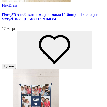
FlexDress
Плед 3D з побажаннями для мами Найщиріші слова для
матусі 3468_B 15889 135х160 см
1793 грн
Купити