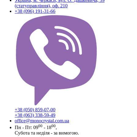
Україна, м. Черкаси, вул. О. Дашкевича, 39
(статуправління), оф. 210
+38 (096) 191-31-66
+38 (050) 859-07-00
+38 (063) 338-59-49
office@monocrystal.com.ua
00
00
Пн - Пт: 09
- 18
,
Субота та неділя - за вимогою.