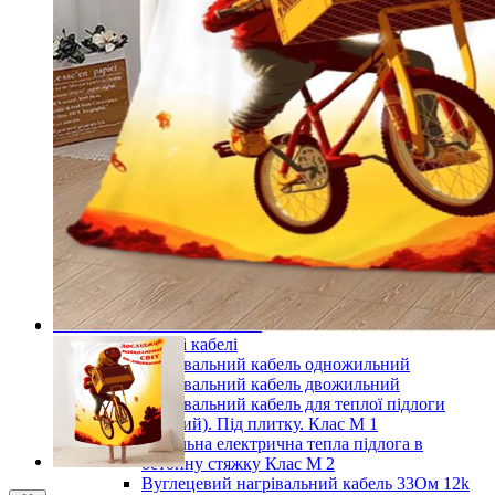
Готові комплекти теплої інфрачервоної плівкової
підлоги
Комплекти для монтажу теплої підлоги
Monocrystal під будь-які покриття
Комплекти для монтажу теплої підлоги
Monocrystal під плитку
Комплекти для монтажу теплої підлоги
Monocrystal (з терморегулятором) під будь-які
покриття
Комплекти для монтажу теплої підлоги
Monocrystal (з терморегулятором) під плитку
Терморегулятори для теплої підлоги
Комплектуючі для монтажу теплої електричної
підлоги
Показати усі Інфрачервона електрична плівкова тепла
підлога
Кабельні системи опалення
Нагрівальні кабелі
Нагрівальний кабель одножильний
Нагрівальний кабель двожильний
Нагрівальний кабель для теплої підлоги
(тонкий). Під плитку. Клас М 1
Кабельна електрична тепла підлога в
бетонну стяжку Клас М 2
Вуглецевий нагрівальний кабель 33Ом 12k