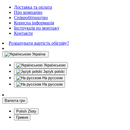
Доставка та оплата
Про компанію
Співробітництво
Корисна інформація
Інструкція по монтажу
Контакти
Розрахувати вартість обігріву?
Україна
Українською
Język polski
На русском
На русском
Валюта
грн
Polish Zloty
Гривня