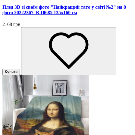
Плед 3D зі своїм фото "Найкращий тато у світі №2" на 8
фото 20222367_B 10685 135х160 см
2168 грн
Купити