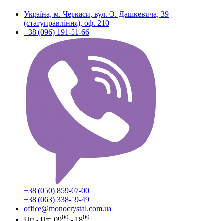
Україна, м. Черкаси, вул. О. Дашкевича, 39
(статуправління), оф. 210
+38 (096) 191-31-66
+38 (050) 859-07-00
+38 (063) 338-59-49
office@monocrystal.com.ua
00
00
Пн - Пт: 09
- 18
,