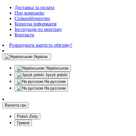
Доставка та оплата
Про компанію
Співробітництво
Корисна інформація
Інструкція по монтажу
Контакти
Розрахувати вартість обігріву?
Україна
Українською
Język polski
На русском
На русском
Валюта
грн
Polish Zloty
Гривня