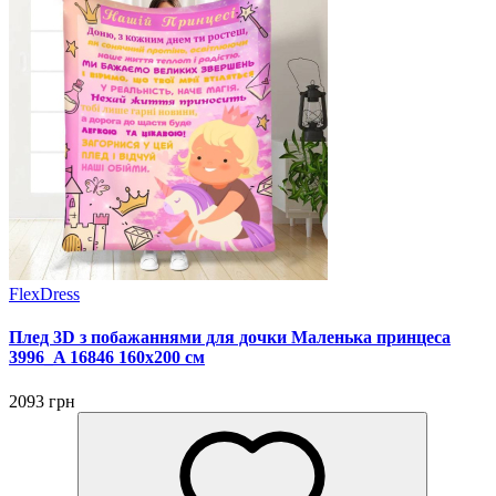
FlexDress
Плед 3D з побажаннями для дочки Маленька принцеса
3996_A 16846 160х200 см
2093 грн