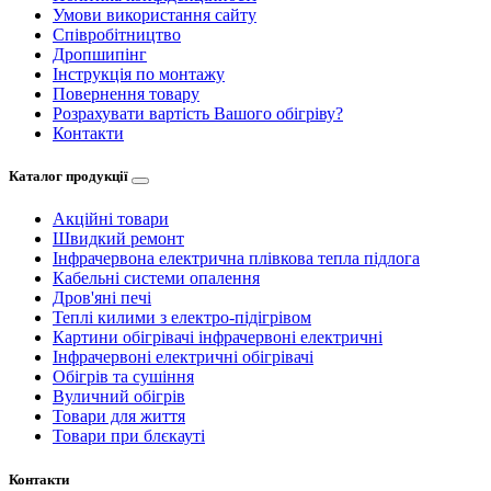
Умови використання сайту
Співробітництво
Дропшипінг
Інструкція по монтажу
Повернення товару
Розрахувати вартість Вашого обігріву?
Контакти
Каталог продукції
Акційні товари
Швидкий ремонт
Інфрачервона електрична плівкова тепла підлога
Кабельні системи опалення
Дров'яні печі
Теплі килими з електро-підігрівом
Картини обігрівачі інфрачервоні електричні
Інфрачервоні електричні обігрівачі
Обігрів та сушіння
Вуличний обігрів
Товари для життя
Товари при блєкауті
Контакти