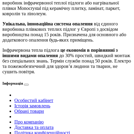
виробник інфрачервоної теплої підлоги або нагрівальної
плівки Monocrystal під керамічну плитку, ламінат, паркет,
ковролін та лінолеум.
Унікальна, інноваційна система опалення
від єдиного
виробника плівкових теплих підлог у Європі з досвідом
виробництва понад 15 років. Призначена для основного або
додаткового опалення будь-яких приміщень.
Інфрачервона тепла підлога
це економія в порівнянні з
іншими видами опалення
до 30% простий, швидкий монтаж
без спеціальних знань. Термін служби понад 50 років. Електро
та пожежобезпечний для здоров’я людини та тварин, не
сушить повітря.
Інформація
Особистий кабінет
Історія замовлень
Обрані товари
Про компанію
Доставка та оплата
Політика конфіденційності