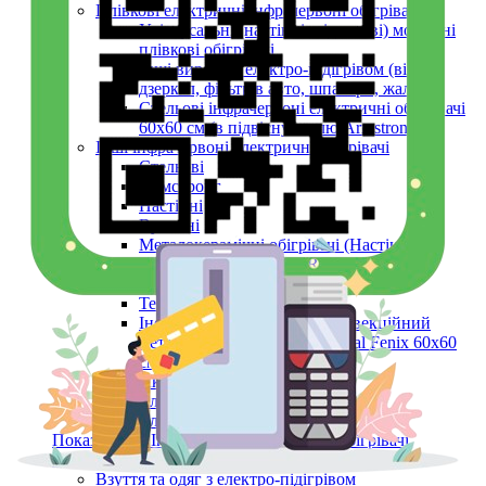
Плівкові електричні інфрачервоні обігрівачі
Універсальні (настінні, підлогові) мобільні
плівкові обігрівачі
Інші вироби з електро-підігрівом (вікон,
дзеркал, фільтрів авто, шпалери, жалюзі)
Стельові інфрачервоні електричні обігрівачі
60х60 см (в підвісну стелю Armstrong)
Інші інфрачервоні електричні обігрівачі
Стельові
Армстронг
Настінні
Вуличні
Металокерамічні обігрівачі (Настінні,
Стельові, Підлогові, ARMSTRONG)
Керамічні панелі (інфрачервоні)
Тепловентилятори
Інфрачервоний обігрівач конвекційний
металокерамічний Monocrystal Fenix 60x60
см 750 Вт
Аксесуари
Електричні рушникосушки
Електроконвектори
Показати усі Інфрачервоні електричні обігрівачі
Обігрів та сушіння
Взуття та одяг з електро-підігрівом