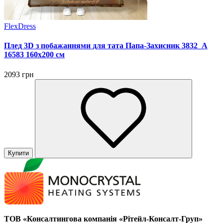
FlexDress
Плед 3D з побажаннями для тата Папа-Захисник 3832_A
16583 160х200 см
2093 грн
Купити
ТОВ «Консалтингова компанія «Рітейл-Консалт-Груп»