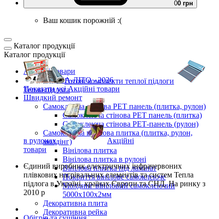
0
0 грн
Ваш кошик порожній :(
Каталог продукції
Каталог продукції
Акційні товари
ВЕСНА-ЛІТО - 2026
Готові комплекти
теплої підлоги
Показати усі Акційні товари
Тепла підлога
Швидкий ремонт
Самоклеюча стінова PET панель (плитка, рулон)
Самоклеюча стінова PET панель (плитка)
Самоклеюча стінова РЕТ-панель (рулон)
Самоклеюча вінілова плитка (плитка, рулон,
в рулонах
Акційні
молдінг)
товари
Вінілова плитка
Вінілова плитка в рулоні
Єдиний виробник
електричних інфрачервоних
Вінілова плитка під ламінат
плівкових нагрівальних елементів та систем Тепла
Покриття вінілове самоклеюче
підлога
в Україні, країнах Європи та СНД.
На ринку з
Молдинг вініловий самоклеючий
2010 р
5000х100х2мм
Декоративна плита
Декоративна рейка
Обігрів та сушіння