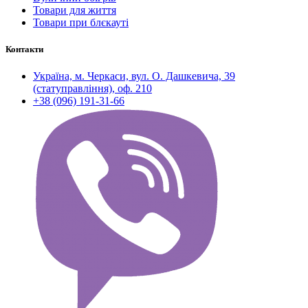
Товари для життя
Товари при блєкауті
Контакти
Україна, м. Черкаси, вул. О. Дашкевича, 39
(статуправління), оф. 210
+38 (096) 191-31-66