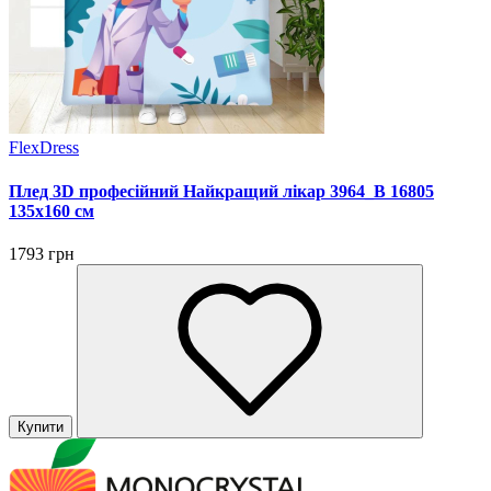
FlexDress
Плед 3D професійний Найкращий лікар 3964_B 16805
135х160 см
1793 грн
Купити