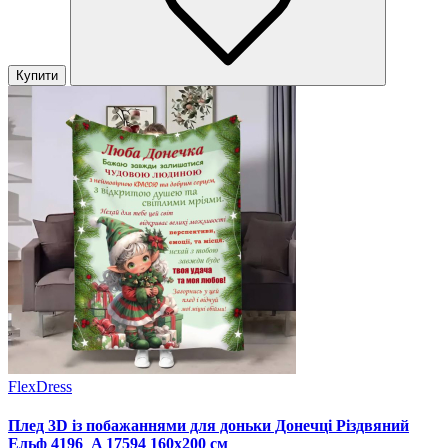
Купити
FlexDress
Плед 3D із побажаннями для доньки Донечці Різдвяний
Ельф 4196_A 17594 160х200 см