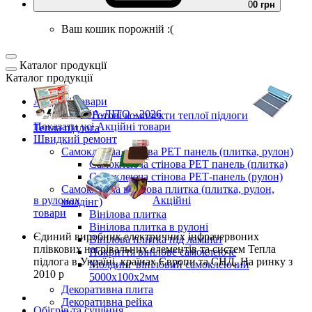
0
0 грн
Ваш кошик порожній :(
Каталог продукції
Каталог продукції
Акційні товари
ВЕСНА-ЛІТО - 2026
Готові комплекти
теплої підлоги
Показати усі Акційні товари
Тепла підлога
Швидкий ремонт
Самоклеюча стінова PET панель (плитка, рулон)
Самоклеюча стінова PET панель (плитка)
Самоклеюча стінова РЕТ-панель (рулон)
Самоклеюча вінілова плитка (плитка, рулон,
в рулонах
Акційні
молдінг)
товари
Вінілова плитка
Вінілова плитка в рулоні
Єдиний виробник
електричних інфрачервоних
Вінілова плитка під ламінат
плівкових нагрівальних елементів та систем Тепла
Покриття вінілове самоклеюче
підлога
в Україні, країнах Європи та СНД.
На ринку з
Молдинг вініловий самоклеючий
2010 р
5000х100х2мм
Декоративна плита
Декоративна рейка
Обігрів та сушіння