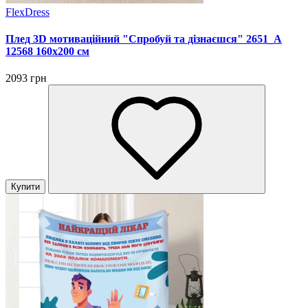
FlexDress
Плед 3D мотиваційний "Спробуй та дізнаєшся" 2651_A
12568 160х200 см
2093 грн
Купити