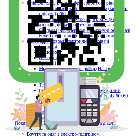
Плівкові електричні інфрачервоні обігрівачі
Універсальні (настінні, підлогові) мобільні
плівкові обігрівачі
Інші вироби з електро-підігрівом (вікон,
дзеркал, фільтрів авто, шпалери, жалюзі)
Стельові інфрачервоні електричні обігрівачі
60х60 см (в підвісну стелю Armstrong)
Інші інфрачервоні електричні обігрівачі
Стельові
Армстронг
Настінні
Вуличні
Металокерамічні обігрівачі (Настінні,
Стельові, Підлогові, ARMSTRONG)
Керамічні панелі (інфрачервоні)
Тепловентилятори
Інфрачервоний обігрівач конвекційний
металокерамічний Monocrystal Fenix 60x60
см 750 Вт
Аксесуари
Електричні рушникосушки
Електроконвектори
Показати усі Інфрачервоні електричні обігрівачі
Обігрів та сушіння
Взуття та одяг з електро-підігрівом