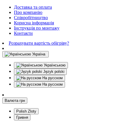
Доставка та оплата
Про компанію
Співробітництво
Корисна інформація
Інструкція по монтажу
Контакти
Розрахувати вартість обігріву?
Україна
Українською
Język polski
На русском
На русском
Валюта
грн
Polish Zloty
Гривня