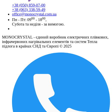
+38 (050) 859-07-00
+38 (063) 338-59-49
office@monocrystal.com.ua
00
00
Пн - Пт: 09
- 18
,
Субота та неділя - за вимогою.
MONOCRYSTAL - єдиний виробник електричних плівкових,
інфрачервоних нагрівальних елементів та систем Тепла
підлога в країнах СНД та Європі © 2025