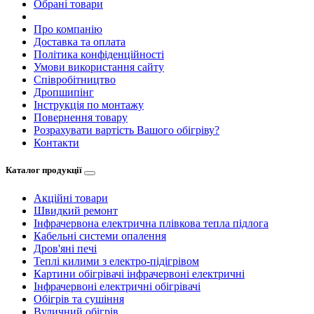
Обрані товари
Про компанію
Доставка та оплата
Політика конфіденційності
Умови використання сайту
Співробітництво
Дропшипінг
Інструкція по монтажу
Повернення товару
Розрахувати вартість Вашого обігріву?
Контакти
Каталог продукції
Акційні товари
Швидкий ремонт
Інфрачервона електрична плівкова тепла підлога
Кабельні системи опалення
Дров'яні печі
Теплі килими з електро-підігрівом
Картини обігрівачі інфрачервоні електричні
Інфрачервоні електричні обігрівачі
Обігрів та сушіння
Вуличний обігрів