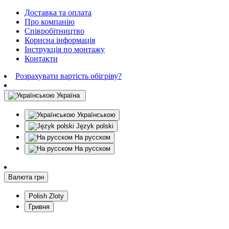
Доставка та оплата
Про компанію
Співробітництво
Корисна інформація
Інструкція по монтажу
Контакти
Розрахувати вартість обігріву?
Україна
Українською
Język polski
На русском
На русском
Валюта
грн
Polish Zloty
Гривня