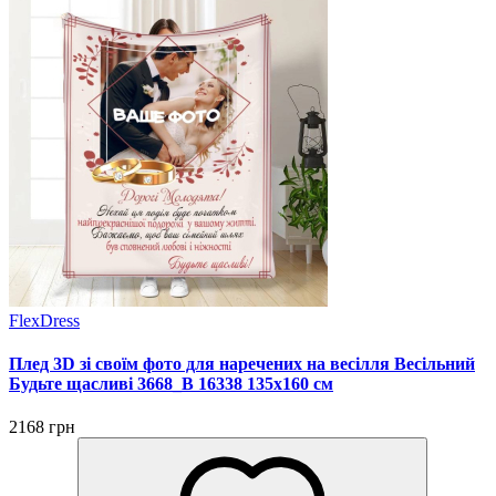
FlexDress
Плед 3D зі своїм фото для наречених на весілля Весільний
Будьте щасливі 3668_B 16338 135х160 см
2168 грн