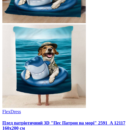
FlexDress
Плед патріотичний 3D "Пес Патрон на морі" 2591_A 12117
160х200 см