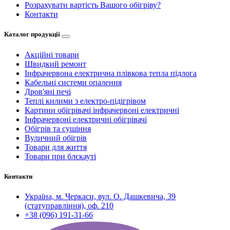
Розрахувати вартість Вашого обігріву?
Контакти
Каталог продукції
Акційні товари
Швидкий ремонт
Інфрачервона електрична плівкова тепла підлога
Кабельні системи опалення
Дров'яні печі
Теплі килими з електро-підігрівом
Картини обігрівачі інфрачервоні електричні
Інфрачервоні електричні обігрівачі
Обігрів та сушіння
Вуличний обігрів
Товари для життя
Товари при блєкауті
Контакти
Україна, м. Черкаси, вул. О. Дашкевича, 39
(статуправління), оф. 210
+38 (096) 191-31-66