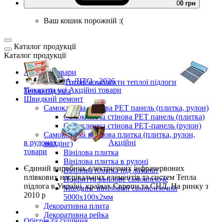
0
0 грн
Ваш кошик порожній :(
Каталог продукції
Каталог продукції
Акційні товари
ВЕСНА-ЛІТО - 2026
Готові комплекти
теплої підлоги
Показати усі Акційні товари
Тепла підлога
Швидкий ремонт
Самоклеюча стінова PET панель (плитка, рулон)
Самоклеюча стінова PET панель (плитка)
Самоклеюча стінова РЕТ-панель (рулон)
Самоклеюча вінілова плитка (плитка, рулон,
в рулонах
Акційні
молдінг)
товари
Вінілова плитка
Вінілова плитка в рулоні
Єдиний виробник
електричних інфрачервоних
Вінілова плитка під ламінат
плівкових нагрівальних елементів та систем Тепла
Покриття вінілове самоклеюче
підлога
в Україні, країнах Європи та СНД.
На ринку з
Молдинг вініловий самоклеючий
2010 р
5000х100х2мм
Декоративна плита
Декоративна рейка
Обігрів та сушіння