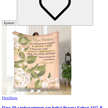
Купити
FlexDress
Плед 3D з побажаннями для бабусі Рожева Бабуся 3457_B