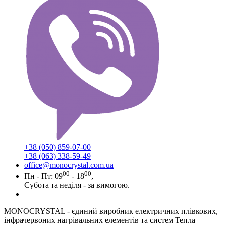
+38 (050) 859-07-00
+38 (063) 338-59-49
office@monocrystal.com.ua
00
00
Пн - Пт: 09
- 18
,
Субота та неділя - за вимогою.
MONOCRYSTAL - єдиний виробник електричних плівкових,
інфрачервоних нагрівальних елементів та систем Тепла