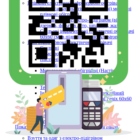
Плівкові електричні інфрачервоні обігрівачі
Універсальні (настінні, підлогові) мобільні
плівкові обігрівачі
Інші вироби з електро-підігрівом (вікон,
дзеркал, фільтрів авто, шпалери, жалюзі)
Стельові інфрачервоні електричні обігрівачі
60х60 см (в підвісну стелю Armstrong)
Інші інфрачервоні електричні обігрівачі
Стельові
Армстронг
Настінні
Вуличні
Металокерамічні обігрівачі (Настінні,
Стельові, Підлогові, ARMSTRONG)
Керамічні панелі (інфрачервоні)
Тепловентилятори
Інфрачервоний обігрівач конвекційний
металокерамічний Monocrystal Fenix 60x60
см 750 Вт
Аксесуари
Електричні рушникосушки
Електроконвектори
Показати усі Інфрачервоні електричні обігрівачі
Обігрів та сушіння
Взуття та одяг з електро-підігрівом