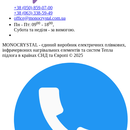
+38 (050) 859-07-00
+38 (063) 338-59-49
office@monocrystal.com.ua
00
00
Пн - Пт: 09
- 18
,
Субота та неділя - за вимогою.
MONOCRYSTAL - єдиний виробник електричних плівкових,
інфрачервоних нагрівальних елементів та систем Тепла
підлога в країнах СНД та Європі © 2025