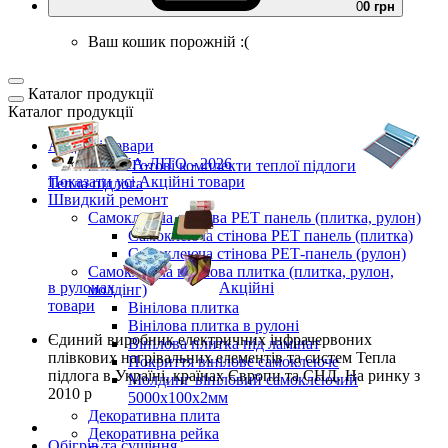
0
0 грн
Ваш кошик порожній :(
Каталог продукції
Каталог продукції
Акційні товари
ВЕСНА-ЛІТО - 2026
Готові комплекти
теплої підлоги
Показати усі Акційні товари
Тепла підлога
Швидкий ремонт
Самоклеюча стінова PET панель (плитка, рулон)
Самоклеюча стінова PET панель (плитка)
Самоклеюча стінова РЕТ-панель (рулон)
Самоклеюча вінілова плитка (плитка, рулон,
в рулонах
Акційні
молдінг)
товари
Вінілова плитка
Вінілова плитка в рулоні
Єдиний виробник
електричних інфрачервоних
Вінілова плитка під ламінат
плівкових нагрівальних елементів та систем Тепла
Покриття вінілове самоклеюче
підлога
в Україні, країнах Європи та СНД.
На ринку з
Молдинг вініловий самоклеючий
2010 р
5000х100х2мм
Декоративна плита
Декоративна рейка
Обігрів та сушіння