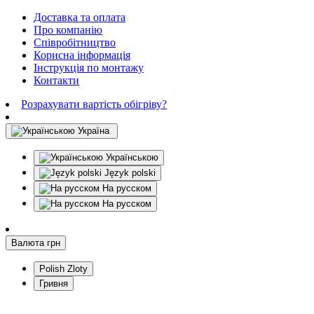
Доставка та оплата
Про компанію
Співробітництво
Корисна інформація
Інструкція по монтажу
Контакти
Розрахувати вартість обігріву?
Україна
Українською
Język polski
На русском
На русском
Валюта
грн
Polish Zloty
Гривня