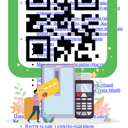
Плівкові електричні інфрачервоні обігрівачі
Універсальні (настінні, підлогові) мобільні
плівкові обігрівачі
Інші вироби з електро-підігрівом (вікон,
дзеркал, фільтрів авто, шпалери, жалюзі)
Стельові інфрачервоні електричні обігрівачі
60х60 см (в підвісну стелю Armstrong)
Інші інфрачервоні електричні обігрівачі
Стельові
Армстронг
Настінні
Вуличні
Металокерамічні обігрівачі (Настінні,
Стельові, Підлогові, ARMSTRONG)
Керамічні панелі (інфрачервоні)
Тепловентилятори
Інфрачервоний обігрівач конвекційний
металокерамічний Monocrystal Fenix 60x60
см 750 Вт
Аксесуари
Електричні рушникосушки
Електроконвектори
Показати усі Інфрачервоні електричні обігрівачі
Обігрів та сушіння
Взуття та одяг з електро-підігрівом