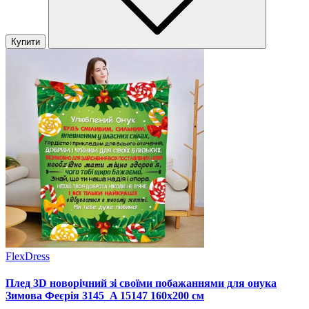
Купити
FlexDress
Плед 3D новорічний зі своїми побажаннями для онука
Зимова Феєрія 3145_A 15147 160х200 см