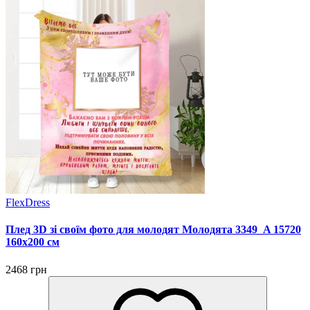
FlexDress
Плед 3D зі своїм фото для молодят Молодята 3349_A 15720
160х200 см
2468 грн