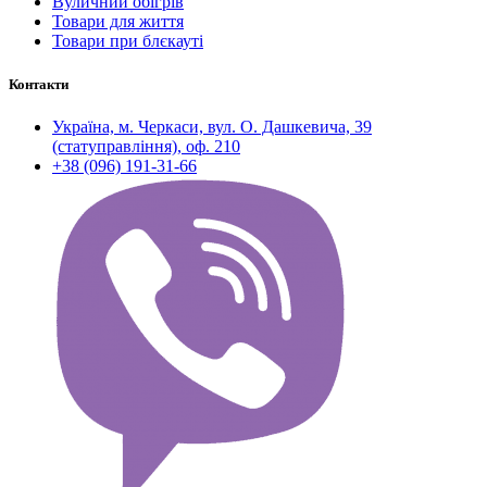
Вуличний обігрів
Товари для життя
Товари при блєкауті
Контакти
Україна, м. Черкаси, вул. О. Дашкевича, 39
(статуправління), оф. 210
+38 (096) 191-31-66