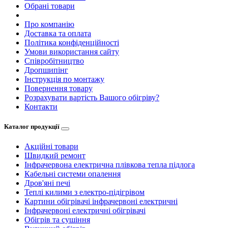
Обрані товари
Про компанію
Доставка та оплата
Політика конфіденційності
Умови використання сайту
Співробітництво
Дропшипінг
Інструкція по монтажу
Повернення товару
Розрахувати вартість Вашого обігріву?
Контакти
Каталог продукції
Акційні товари
Швидкий ремонт
Інфрачервона електрична плівкова тепла підлога
Кабельні системи опалення
Дров'яні печі
Теплі килими з електро-підігрівом
Картини обігрівачі інфрачервоні електричні
Інфрачервоні електричні обігрівачі
Обігрів та сушіння