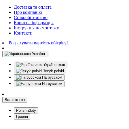
Доставка та оплата
Про компанію
Співробітництво
Корисна інформація
Інструкція по монтажу
Контакти
Розрахувати вартість обігріву?
Україна
Українською
Język polski
На русском
На русском
Валюта
грн
Polish Zloty
Гривня