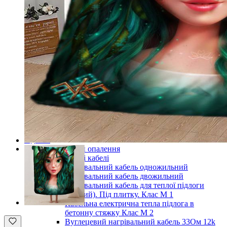
Готові комплекти теплої інфрачервоної плівкової
підлоги
Комплекти для монтажу теплої підлоги
Monocrystal під будь-які покриття
Комплекти для монтажу теплої підлоги
Monocrystal під плитку
Комплекти для монтажу теплої підлоги
Monocrystal (з терморегулятором) під будь-які
покриття
Комплекти для монтажу теплої підлоги
Monocrystal (з терморегулятором) під плитку
Терморегулятори для теплої підлоги
Комплектуючі для монтажу теплої електричної
підлоги
Показати усі Інфрачервона електрична плівкова тепла
підлога
Кабельні системи опалення
Нагрівальні кабелі
Нагрівальний кабель одножильний
Нагрівальний кабель двожильний
Нагрівальний кабель для теплої підлоги
(тонкий). Під плитку. Клас М 1
Кабельна електрична тепла підлога в
бетонну стяжку Клас М 2
Вуглецевий нагрівальний кабель 33Ом 12k