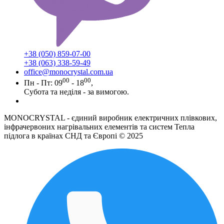
+38 (050) 859-07-00
+38 (063) 338-59-49
office@monocrystal.com.ua
00
00
Пн - Пт: 09
- 18
,
Субота та неділя - за вимогою.
MONOCRYSTAL - єдиний виробник електричних плівкових,
інфрачервоних нагрівальних елементів та систем Тепла
підлога в країнах СНД та Європі © 2025