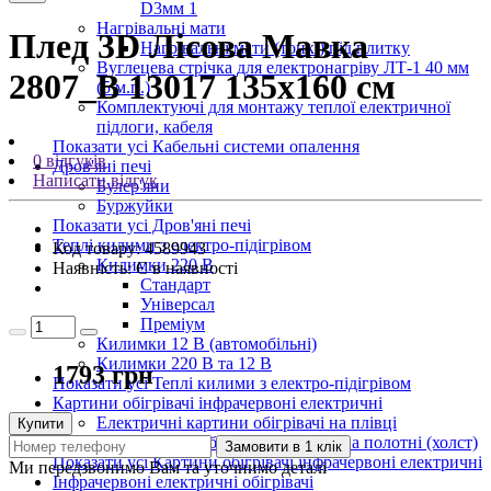
D3мм 1
Нагрівальні мати
Плед 3D Лісова Мавка
Нагрівальні мати (тонкі) під плитку
Вуглецева стрічка для електронагріву ЛТ-1 40 мм
2807_B 13017 135х160 см
(5 м.п.)
Комплектуючі для монтажу теплої електричної
підлоги, кабеля
Показати усі Кабельні системи опалення
0 відгуків
Дров'яні печі
Написати відгук
Булер'яни
Буржуйки
Показати усі Дров'яні печі
Теплі килими з електро-підігрівом
Код товару:
4589943
Килимки 220 В
Наявність:
Є в наявності
Стандарт
Універсал
Преміум
Килимки 12 В (автомобільні)
Килимки 220 В та 12 В
1793 грн
Показати усі Теплі килими з електро-підігрівом
Картини обігрівачі інфрачервоні електричні
Електричні картини обігрівачі на плівці
Купити
Інфрачервоні обігрівачі картини на полотні (холст)
Замовити в 1 клік
Показати усі Картини обігрівачі інфрачервоні електричні
Ми передзвонимо Вам та уточнимо деталі
Інфрачервоні електричні обігрівачі