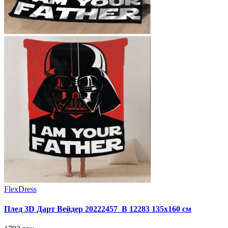
FlexDress
Плед 3D Дарт Вейдер 20222457_B 12283 135х160 см