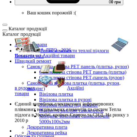
0
0 грн
Ваш кошик порожній :(
Каталог продукції
Каталог продукції
Акційні товари
ВЕСНА-ЛІТО - 2026
Готові комплекти
теплої підлоги
Показати усі Акційні товари
Тепла підлога
Швидкий ремонт
Самоклеюча стінова PET панель (плитка, рулон)
Самоклеюча стінова PET панель (плитка)
Самоклеюча стінова РЕТ-панель (рулон)
Самоклеюча вінілова плитка (плитка, рулон,
в рулонах
Акційні
молдінг)
товари
Вінілова плитка
Вінілова плитка в рулоні
Єдиний виробник
електричних інфрачервоних
Вінілова плитка під ламінат
плівкових нагрівальних елементів та систем Тепла
Покриття вінілове самоклеюче
підлога
в Україні, країнах Європи та СНД.
На ринку з
Молдинг вініловий самоклеючий
2010 р
5000х100х2мм
Декоративна плита
Декоративна рейка
Обігрів та сушіння