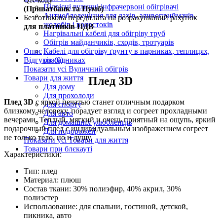
Підвісні вуличні інфрачервоні обігрівачі
(Приватбанк та Пумб)
Антиобледеніння для дахів, зливоприймачів,
Безготівкова передплата на розрахунковий рахунок
жолобів і водостоків
для платників ПДВ
Нагрівальні кабелі для обігріву труб
Обігрів майданчиків, сходів, тротуарів
Опис
Кабелі для обігріву ґрунту в парниках, теплицях,
Відгуків (0)
розсадниках
Показати усі Вуличний обігрів
Товари для життя
Плед 3D
Для дому
Для прохолоди
Плед 3D
с яркой печатью станет отличным подарком
Для спорту
близкому человеку, порадует взгляд и согреет прохладными
Для авто
вечерами. Теплый, мягкий и очень приятный на ощупь, яркий
Для домашніх улюбленців
подарочный плед с индивидуальным изображением согреет
Для подорожей
не только тело, но и душу.
Показати усі Товари для життя
Товари при блєкауті
Характеристики:
Тип: плед
Материал: плюш
Состав ткани: 30% полиэфир, 40% акрил, 30%
полиэстер
Использование: для спальни, гостиной, детской,
пикника, авто