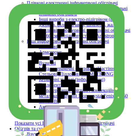
Плівкові електричні інфрачервоні обігрівачі
Універсальні (настінні, підлогові) мобільні
плівкові обігрівачі
Інші вироби з електро-підігрівом (вікон,
дзеркал, фільтрів авто, шпалери, жалюзі)
Стельові інфрачервоні електричні обігрівачі
60х60 см (в підвісну стелю Armstrong)
Інші інфрачервоні електричні обігрівачі
Стельові
Армстронг
Настінні
Вуличні
Металокерамічні обігрівачі (Настінні,
Стельові, Підлогові, ARMSTRONG)
Керамічні панелі (інфрачервоні)
Тепловентилятори
Інфрачервоний обігрівач конвекційний
металокерамічний Monocrystal Fenix 60x60
см 750 Вт
Аксесуари
Електричні рушникосушки
Електроконвектори
Показати усі Інфрачервоні електричні обігрівачі
Обігрів та сушіння
Взуття та одяг з електро-підігрівом