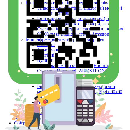
Плівкові електричні інфрачервоні обігрівачі
Універсальні (настінні, підлогові) мобільні
плівкові обігрівачі
Інші вироби з електро-підігрівом (вікон,
дзеркал, фільтрів авто, шпалери, жалюзі)
Стельові інфрачервоні електричні обігрівачі
60х60 см (в підвісну стелю Armstrong)
Інші інфрачервоні електричні обігрівачі
Стельові
Армстронг
Настінні
Вуличні
Металокерамічні обігрівачі (Настінні,
Стельові, Підлогові, ARMSTRONG)
Керамічні панелі (інфрачервоні)
Тепловентилятори
Інфрачервоний обігрівач конвекційний
металокерамічний Monocrystal Fenix 60x60
см 750 Вт
Аксесуари
Електричні рушникосушки
Електроконвектори
Показати усі Інфрачервоні електричні обігрівачі
Обігрів та сушіння
Взуття та одяг з електро-підігрівом