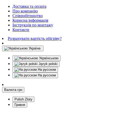
Доставка та оплата
Про компанію
Співробітництво
Корисна інформація
Інструкція по монтажу
Контакти
Розрахувати вартість обігріву?
Україна
Українською
Język polski
На русском
На русском
Валюта
грн
Polish Zloty
Гривня