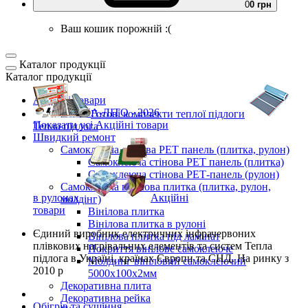
0
0 грн
Ваш кошик порожній :(
Каталог продукції
Каталог продукції
Акційні товари
ВЕСНА-ЛІТО - 2026
Готові комплекти
теплої підлоги
Показати усі Акційні товари
Тепла підлога
Швидкий ремонт
Самоклеюча стінова PET панель (плитка, рулон)
Самоклеюча стінова PET панель (плитка)
Самоклеюча стінова РЕТ-панель (рулон)
Самоклеюча вінілова плитка (плитка, рулон,
в рулонах
Акційні
молдінг)
товари
Вінілова плитка
Вінілова плитка в рулоні
Єдиний виробник
електричних інфрачервоних
Вінілова плитка під ламінат
плівкових нагрівальних елементів та систем Тепла
Покриття вінілове самоклеюче
підлога
в Україні, країнах Європи та СНД.
На ринку з
Молдинг вініловий самоклеючий
2010 р
5000х100х2мм
Декоративна плита
Декоративна рейка
Обігрів та сушіння