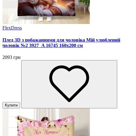
FlexDress
Плед 3D з побажаннями для чоловіка Мій улюблений
чоловік №2 3927_A 16745 160х200 см
2093 грн
Купити