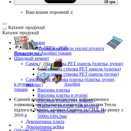
0
0 грн
Ваш кошик порожній :(
Каталог продукції
Каталог продукції
Акційні товари
ВЕСНА-ЛІТО - 2026
Готові комплекти
теплої підлоги
Показати усі Акційні товари
Тепла підлога
Швидкий ремонт
Самоклеюча стінова PET панель (плитка, рулон)
Самоклеюча стінова PET панель (плитка)
Самоклеюча стінова РЕТ-панель (рулон)
Самоклеюча вінілова плитка (плитка, рулон,
в рулонах
Акційні
молдінг)
товари
Вінілова плитка
Вінілова плитка в рулоні
Єдиний виробник
електричних інфрачервоних
Вінілова плитка під ламінат
плівкових нагрівальних елементів та систем Тепла
Покриття вінілове самоклеюче
підлога
в Україні, країнах Європи та СНД.
На ринку з
Молдинг вініловий самоклеючий
2010 р
5000х100х2мм
Декоративна плита
Декоративна рейка
Обігрів та сушіння