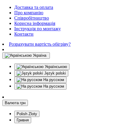
Доставка та оплата
Про компанію
Співробітництво
Корисна інформація
Інструкція по монтажу
Контакти
Розрахувати вартість обігріву?
Україна
Українською
Język polski
На русском
На русском
Валюта
грн
Polish Zloty
Гривня