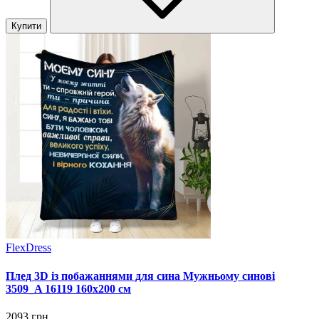
Купити
FlexDress
Плед 3D із побажаннями для сина Мужньому синові
3509_A 16119 160х200 см
2093 грн