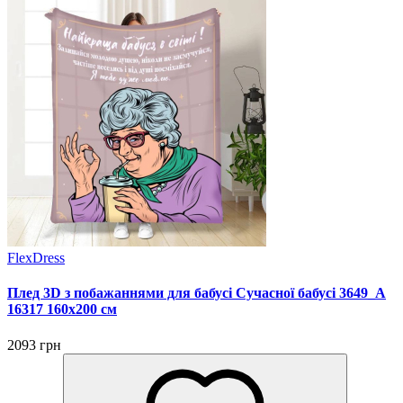
FlexDress
Плед 3D з побажаннями для бабусі Сучасної бабусі 3649_A
16317 160х200 см
2093 грн