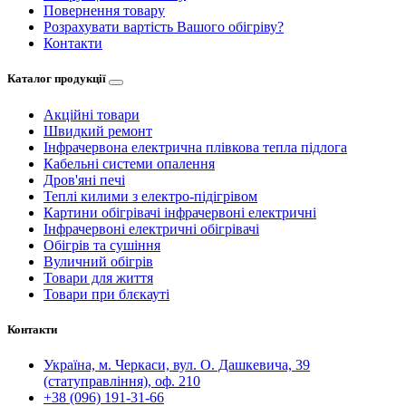
Повернення товару
Розрахувати вартість Вашого обігріву?
Контакти
Каталог продукції
Акційні товари
Швидкий ремонт
Інфрачервона електрична плівкова тепла підлога
Кабельні системи опалення
Дров'яні печі
Теплі килими з електро-підігрівом
Картини обігрівачі інфрачервоні електричні
Інфрачервоні електричні обігрівачі
Обігрів та сушіння
Вуличний обігрів
Товари для життя
Товари при блєкауті
Контакти
Україна, м. Черкаси, вул. О. Дашкевича, 39
(статуправління), оф. 210
+38 (096) 191-31-66