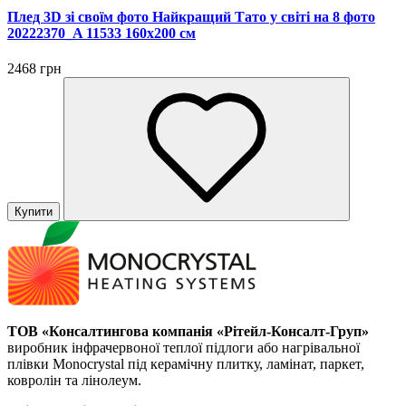
Плед 3D зі своїм фото Найкращий Тато у світі на 8 фото
20222370_A 11533 160х200 см
2468 грн
Купити
ТОВ «Консалтингова компанія «Рітейл-Консалт-Груп»
виробник інфрачервоної теплої підлоги або нагрівальної
плівки Monocrystal під керамічну плитку, ламінат, паркет,
ковролін та лінолеум.