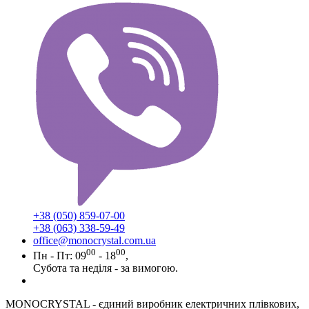
+38 (050) 859-07-00
+38 (063) 338-59-49
office@monocrystal.com.ua
00
00
Пн - Пт: 09
- 18
,
Субота та неділя - за вимогою.
MONOCRYSTAL - єдиний виробник електричних плівкових,