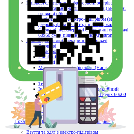
Плівкові електричні інфрачервоні обігрівачі
Універсальні (настінні, підлогові) мобільні
плівкові обігрівачі
Інші вироби з електро-підігрівом (вікон,
дзеркал, фільтрів авто, шпалери, жалюзі)
Стельові інфрачервоні електричні обігрівачі
60х60 см (в підвісну стелю Armstrong)
Інші інфрачервоні електричні обігрівачі
Стельові
Армстронг
Настінні
Вуличні
Металокерамічні обігрівачі (Настінні,
Стельові, Підлогові, ARMSTRONG)
Керамічні панелі (інфрачервоні)
Тепловентилятори
Інфрачервоний обігрівач конвекційний
металокерамічний Monocrystal Fenix 60x60
см 750 Вт
Аксесуари
Електричні рушникосушки
Електроконвектори
Показати усі Інфрачервоні електричні обігрівачі
Обігрів та сушіння
Взуття та одяг з електро-підігрівом