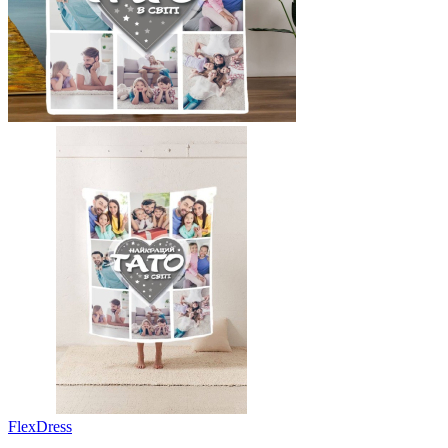
FlexDress