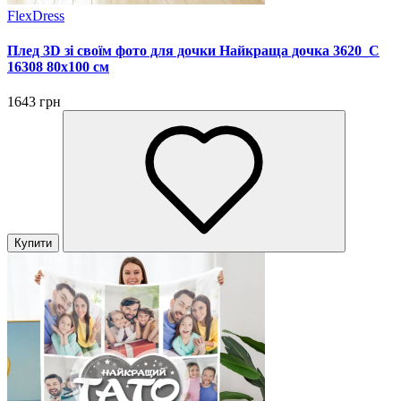
FlexDress
Плед 3D зі своїм фото для дочки Найкраща дочка 3620_C
16308 80х100 см
1643 грн
Купити