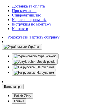
Доставка та оплата
Про компанію
Співробітництво
Корисна інформація
Інструкція по монтажу
Контакти
Розрахувати вартість обігріву?
Україна
Українською
Język polski
На русском
На русском
Валюта
грн
Polish Zloty
Гривня