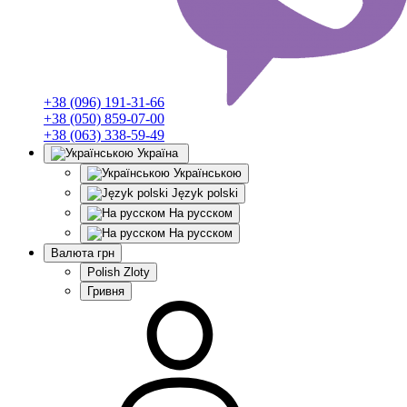
+38 (096) 191-31-66
+38 (050) 859-07-00
+38 (063) 338-59-49
Україна
Українською
Język polski
На русском
На русском
Валюта
грн
Polish Zloty
Гривня