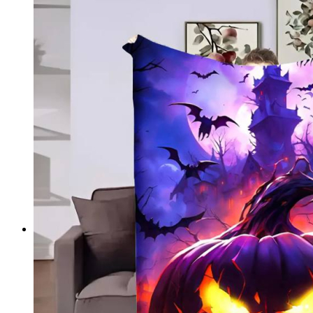
Підлогові покриття пазли
Композитна плитка ДПК
Самоклеюче підлогове вінілове покриття в ру
Самоклеючі декоративні 3D панелі
Самоклеюча декоративна 3D панель (рейка)
Самоклеюча декоративна 3D панель (рулон)
Самоклеюча декоративна 3D панель (плитка)
ПВХ панелі
Декоративна ПВХ панель (без клейового шару
ПВХ панелі на самоклейці
Плівка (рулони)
Самоклеюча плівка
Плівка віконна
Самоклеюча поліуретанова плитка
Мозаїка з декоративного скла 298х298х4,5мм
Самоклеюча гнучка штукатурка (плитка, рулон)
Меблі для дому, дачі, пікніка
Показати усі Швидкий ремонт
Інфрачервона електрична плівкова тепла підлога
Інфрачервона плівка на метри
Готові комплекти теплої інфрачервоної плівкової пі
Комплекти для монтажу теплої підлоги Monocry
Комплекти для монтажу теплої підлоги Monocr
Комплекти для монтажу теплої підлоги Monocry
Комплекти для монтажу теплої підлоги Monocry