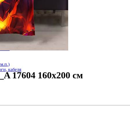
оги
лога
ий). Під плитку. Клас М 1
 стяжку Клас М 2
3мм 1
м.п.)
ги, кабеля
_A 17604 160х200 см