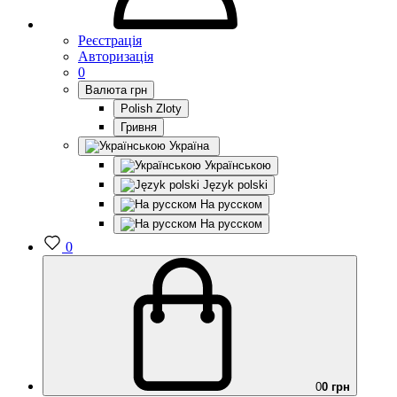
Реєстрація
Авторизація
0
Валюта
грн
Polish Zloty
Гривня
Україна
Українською
Język polski
На русском
На русском
0
0
0 грн