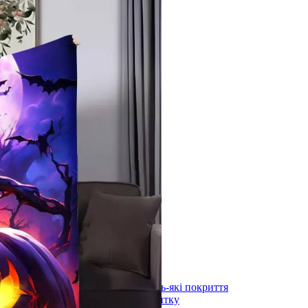
лоні 3000х600х1,5мм
)
длоги
stal під будь-які покриття
ystal під плитку
stal (з терморегулятором) під будь-які покриття
stal (з терморегулятором) під плитку