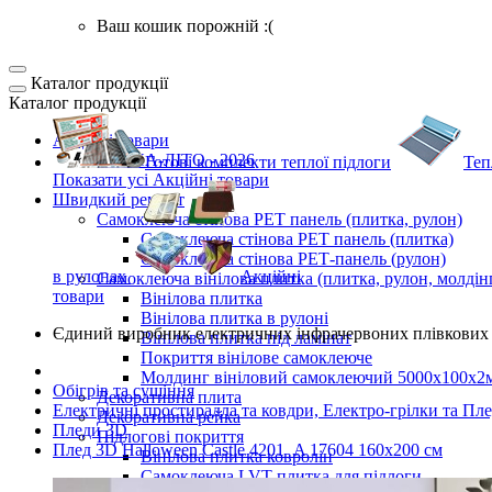
Ваш кошик порожній :(
Каталог продукції
Каталог продукції
Акційні товари
ВЕСНА-ЛІТО - 2026
Готові комплекти
теплої підлоги
Теп
Показати усі Акційні товари
Швидкий ремонт
Самоклеюча стінова PET панель (плитка, рулон)
Самоклеюча стінова PET панель (плитка)
Самоклеюча стінова РЕТ-панель (рулон)
в рулонах
Акційні
Самоклеюча вінілова плитка (плитка, рулон, молдін
товари
Вінілова плитка
Вінілова плитка в рулоні
Єдиний виробник
електричних інфрачервоних плівкових 
Вінілова плитка під ламінат
Покриття вінілове самоклеюче
Молдинг вініловий самоклеючий 5000х100х2
Обігрів та сушіння
Декоративна плита
Електричні простирадла та ковдри, Електро-грілки та Пл
Декоративна рейка
Пледи 3D
Підлогові покриття
Плед 3D Halloween Castle 4201_A 17604 160х200 см
Вінілова плитка ковролін
Самоклеюча LVT плитка для підлоги