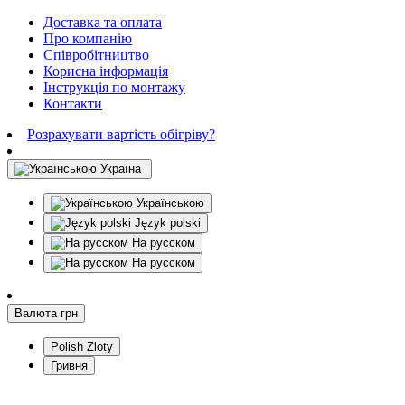
Доставка та оплата
Про компанію
Співробітництво
Корисна інформація
Інструкція по монтажу
Контакти
Розрахувати вартість обігріву?
Україна
Українською
Język polski
На русском
На русском
Валюта
грн
Polish Zloty
Гривня