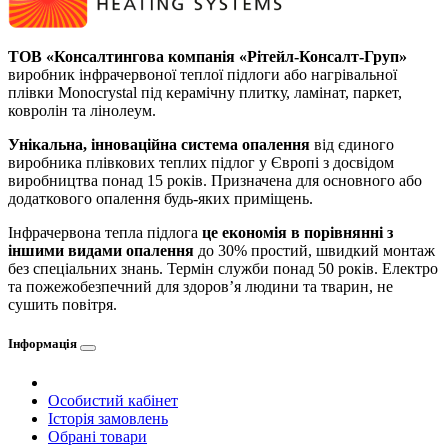
ТОВ «Консалтингова компанія «Рітейл-Консалт-Груп»
виробник інфрачервоної теплої підлоги або нагрівальної
плівки Monocrystal під керамічну плитку, ламінат, паркет,
ковролін та лінолеум.
Унікальна, інноваційна система опалення
від єдиного
виробника плівкових теплих підлог у Європі з досвідом
виробництва понад 15 років. Призначена для основного або
додаткового опалення будь-яких приміщень.
Інфрачервона тепла підлога
це економія в порівнянні з
іншими видами опалення
до 30% простий, швидкий монтаж
без спеціальних знань. Термін служби понад 50 років. Електро
та пожежобезпечний для здоров’я людини та тварин, не
сушить повітря.
Інформація
Особистий кабінет
Історія замовлень
Обрані товари