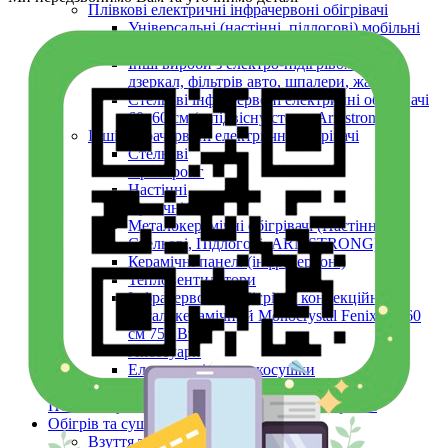
Плівкові електричні інфрачервоні обігрівачі
Універсальні (настінні, підлогові) мобільні
плівкові обігрівачі
Інші вироби з електро-підігрівом (вікон,
дзеркал, фільтрів авто, шпалери, жалюзі)
Стельові інфрачервоні електричні обігрівачі
60х60 см (в підвісну стелю Armstrong)
Інші інфрачервоні електричні обігрівачі
Стельові
Армстронг
Настінні
Вуличні
Металокерамічні обігрівачі (Настінні,
Стельові, Підлогові, ARMSTRONG)
Керамічні панелі (інфрачервоні)
Тепловентилятори
Інфрачервоний обігрівач конвекційний
металокерамічний Monocrystal Fenix 60x60
см 750 Вт
Аксесуари
Електричні рушникосушки
Електроконвектори
Показати усі Інфрачервоні електричні обігрівачі
Обігрів та сушіння
Взуття та одяг з електро-підігрівом