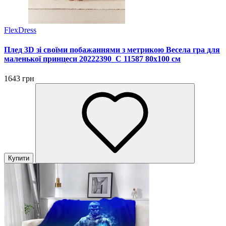
FlexDress
Плед 3D зі своїми побажаннями з метрикою Весела гра для
маленької принцеси 20222390_C 11587 80х100 см
1643 грн
Купити