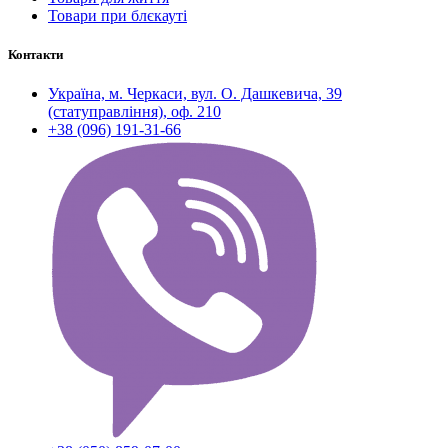
Товари при блєкауті
Контакти
Україна, м. Черкаси, вул. О. Дашкевича, 39
(статуправління), оф. 210
+38 (096) 191-31-66