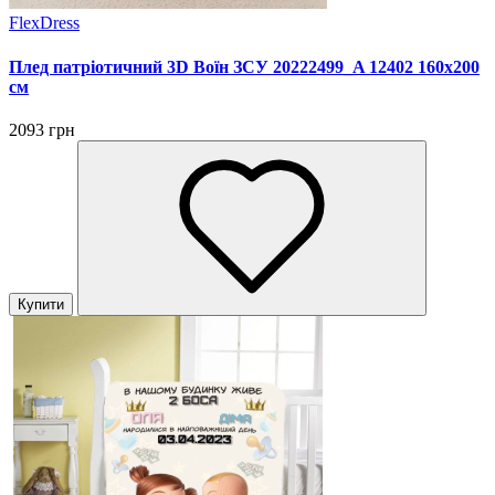
FlexDress
Плед патріотичний 3D Воїн ЗСУ 20222499_A 12402 160х200
см
2093 грн
Купити