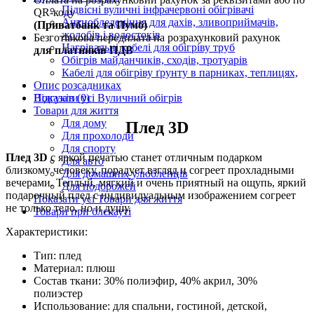
Підвісні вуличні інфрачервоні обігрівачі
QR-коду
Антиобледеніння для дахів, зливоприймачів,
(Приватбанк та Пумб)
жолобів і водостоків
Безготівкова передплата на розрахунковий рахунок
Нагрівальні кабелі для обігріву труб
для платників ПДВ
Обігрів майданчиків, сходів, тротуарів
Кабелі для обігріву ґрунту в парниках, теплицях,
Опис
розсадниках
Відгуків (0)
Показати усі Вуличний обігрів
Товари для життя
Для дому
Плед 3D
Для прохолоди
Для спорту
Плед 3D
с яркой печатью станет отличным подарком
Для авто
близкому человеку, порадует взгляд и согреет прохладными
Для домашніх улюбленців
вечерами. Теплый, мягкий и очень приятный на ощупь, яркий
Для подорожей
подарочный плед с индивидуальным изображением согреет
Показати усі Товари для життя
не только тело, но и душу.
Товари при блєкауті
Характеристики:
Тип: плед
Материал: плюш
Состав ткани: 30% полиэфир, 40% акрил, 30%
полиэстер
Использование: для спальни, гостиной, детской,