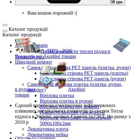
0
0 грн
Ваш кошик порожній :(
Каталог продукції
Каталог продукції
Акційні товари
ВЕСНА-ЛІТО - 2026
Готові комплекти
теплої підлоги
Показати усі Акційні товари
Тепла підлога
Швидкий ремонт
Самоклеюча стінова PET панель (плитка, рулон)
Самоклеюча стінова PET панель (плитка)
Самоклеюча стінова РЕТ-панель (рулон)
Самоклеюча вінілова плитка (плитка, рулон,
в рулонах
Акційні
молдінг)
товари
Вінілова плитка
Вінілова плитка в рулоні
Єдиний виробник
електричних інфрачервоних
Вінілова плитка під ламінат
плівкових нагрівальних елементів та систем Тепла
Покриття вінілове самоклеюче
підлога
в Україні, країнах Європи та СНД.
На ринку з
Молдинг вініловий самоклеючий
2010 р
5000х100х2мм
Декоративна плита
Декоративна рейка
Обігрів та сушіння