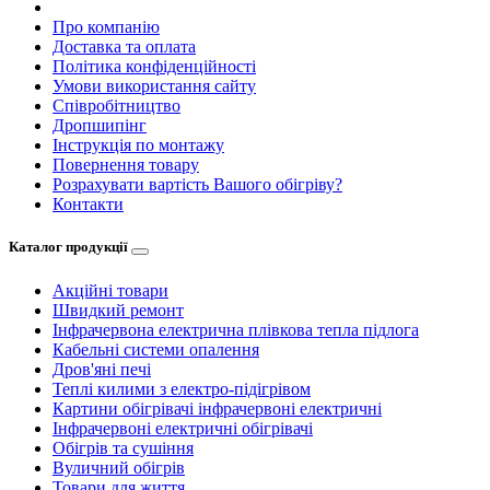
Про компанію
Доставка та оплата
Політика конфіденційності
Умови використання сайту
Співробітництво
Дропшипінг
Інструкція по монтажу
Повернення товару
Розрахувати вартість Вашого обігріву?
Контакти
Каталог продукції
Акційні товари
Швидкий ремонт
Інфрачервона електрична плівкова тепла підлога
Кабельні системи опалення
Дров'яні печі
Теплі килими з електро-підігрівом
Картини обігрівачі інфрачервоні електричні
Інфрачервоні електричні обігрівачі
Обігрів та сушіння
Вуличний обігрів
Товари для життя