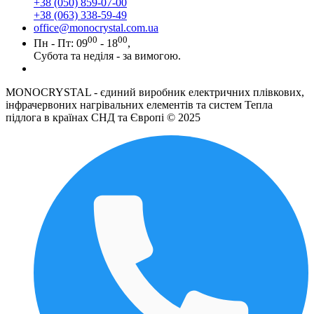
+38 (050) 859-07-00
+38 (063) 338-59-49
office@monocrystal.com.ua
00
00
Пн - Пт: 09
- 18
,
Субота та неділя - за вимогою.
MONOCRYSTAL - єдиний виробник електричних плівкових,
інфрачервоних нагрівальних елементів та систем Тепла
підлога в країнах СНД та Європі © 2025