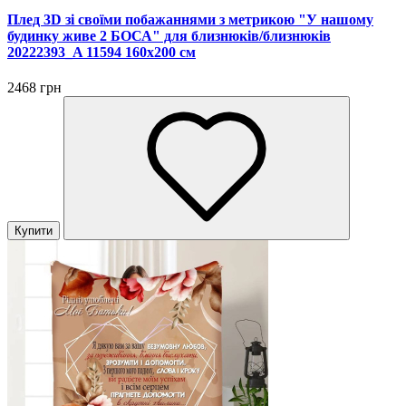
Плед 3D зі своїми побажаннями з метрикою "У нашому
будинку живе 2 БОСА" для близнюків/близнюків
20222393_A 11594 160х200 см
2468 грн
Купити