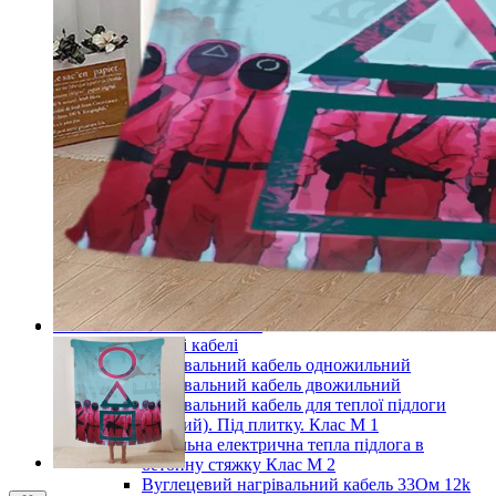
Готові комплекти теплої інфрачервоної плівкової
підлоги
Комплекти для монтажу теплої підлоги
Monocrystal під будь-які покриття
Комплекти для монтажу теплої підлоги
Monocrystal під плитку
Комплекти для монтажу теплої підлоги
Monocrystal (з терморегулятором) під будь-які
покриття
Комплекти для монтажу теплої підлоги
Monocrystal (з терморегулятором) під плитку
Терморегулятори для теплої підлоги
Комплектуючі для монтажу теплої електричної
підлоги
Показати усі Інфрачервона електрична плівкова тепла
підлога
Кабельні системи опалення
Нагрівальні кабелі
Нагрівальний кабель одножильний
Нагрівальний кабель двожильний
Нагрівальний кабель для теплої підлоги
(тонкий). Під плитку. Клас М 1
Кабельна електрична тепла підлога в
бетонну стяжку Клас М 2
Вуглецевий нагрівальний кабель 33Ом 12k