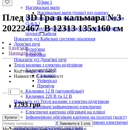
D3мм 1
Нагрівальні мати
Нагрівальні мати (тонкі) під плитку
Плед 3D Гра в кальмара №3
Вуглецева стрічка для електронагріву ЛТ-1 40 мм
(5 м.п.)
20222467_B 12313 135х160 см
Комплектуючі для монтажу теплої електричної
підлоги, кабеля
Показати усі Кабельні системи опалення
Дров'яні печі
0 відгуків
Булер'яни
Написати відгук
Буржуйки
Показати усі Дров'яні печі
Теплі килими з електро-підігрівом
Килимки 220 В
Код товару:
4570469
Стандарт
Наявність:
Є в наявності
Універсал
Преміум
Килимки 12 В (автомобільні)
Килимки 220 В та 12 В
Показати усі Теплі килими з електро-підігрівом
1793 грн
Картини обігрівачі інфрачервоні електричні
Електричні картини обігрівачі на плівці
Інфрачервоні обігрівачі картини на полотні (холст)
Купити
Показати усі Картини обігрівачі інфрачервоні електричні
Замовити в 1 клік
Інфрачервоні електричні обігрівачі
Ми передзвонимо Вам та уточнимо деталі