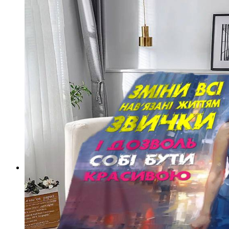
Підлогові покриття пазли
Композитна плитка ДПК
Самоклеюче підлогове вінілове покриття в ру
Самоклеючі декоративні 3D панелі
Самоклеюча декоративна 3D панель (рейка)
Самоклеюча декоративна 3D панель (рулон)
Самоклеюча декоративна 3D панель (плитка)
ПВХ панелі
Декоративна ПВХ панель (без клейового шару
ПВХ панелі на самоклейці
Плівка (рулони)
Самоклеюча плівка
Плівка віконна
Самоклеюча поліуретанова плитка
Мозаїка з декоративного скла 298х298х4,5мм
Самоклеюча гнучка штукатурка (плитка, рулон)
Меблі для дому, дачі, пікніка
Показати усі Швидкий ремонт
Інфрачервона електрична плівкова тепла підлога
Інфрачервона плівка на метри
Готові комплекти теплої інфрачервоної плівкової пі
Комплекти для монтажу теплої підлоги Monocry
Комплекти для монтажу теплої підлоги Monocr
Комплекти для монтажу теплої підлоги Monocry
Комплекти для монтажу теплої підлоги Monocry