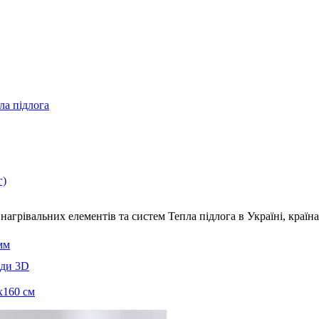
ла підлога
г)
нагрівальних елементів та систем Тепла підлога
в Україні, краї
мм
еди 3D
х160 см