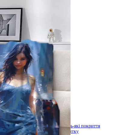
лоні 3000х600х1,5мм
)
длоги
stal під будь-які покриття
ystal під плитку
stal (з терморегулятором) під будь-які покриття
stal (з терморегулятором) під плитку