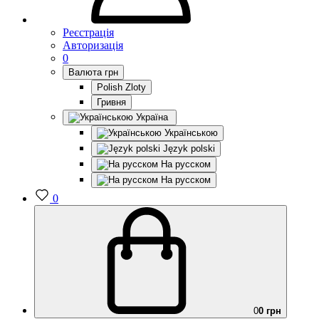
Реєстрація
Авторизація
0
Валюта
грн
Polish Zloty
Гривня
Україна
Українською
Język polski
На русском
На русском
0
0
0 грн