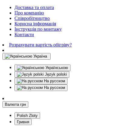
Доставка та оплата
Про компанію
Співробітництво
Корисна інформація
Інструкція по монтажу
Контакти
Розрахувати вартість обігріву?
Україна
Українською
Język polski
На русском
На русском
Валюта
грн
Polish Zloty
Гривня