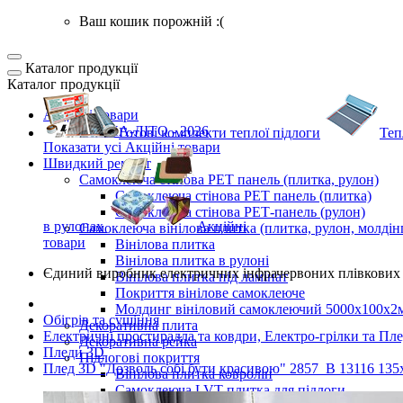
Ваш кошик порожній :(
Каталог продукції
Каталог продукції
Акційні товари
ВЕСНА-ЛІТО - 2026
Готові комплекти
теплої підлоги
Теп
Показати усі Акційні товари
Швидкий ремонт
Самоклеюча стінова PET панель (плитка, рулон)
Самоклеюча стінова PET панель (плитка)
Самоклеюча стінова РЕТ-панель (рулон)
в рулонах
Акційні
Самоклеюча вінілова плитка (плитка, рулон, молдін
товари
Вінілова плитка
Вінілова плитка в рулоні
Єдиний виробник
електричних інфрачервоних плівкових 
Вінілова плитка під ламінат
Покриття вінілове самоклеюче
Молдинг вініловий самоклеючий 5000х100х2
Обігрів та сушіння
Декоративна плита
Електричні простирадла та ковдри, Електро-грілки та Пл
Декоративна рейка
Пледи 3D
Підлогові покриття
Плед 3D "Дозволь собі бути красивою" 2857_B 13116 135
Вінілова плитка ковролін
Самоклеюча LVT плитка для підлоги