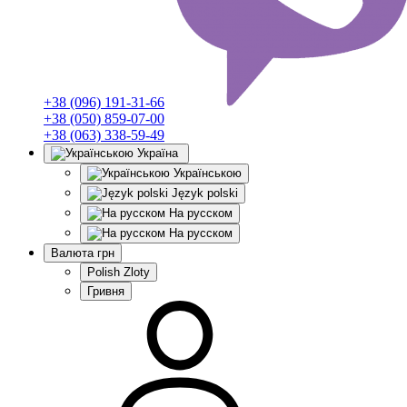
+38 (096) 191-31-66
+38 (050) 859-07-00
+38 (063) 338-59-49
Україна
Українською
Język polski
На русском
На русском
Валюта
грн
Polish Zloty
Гривня