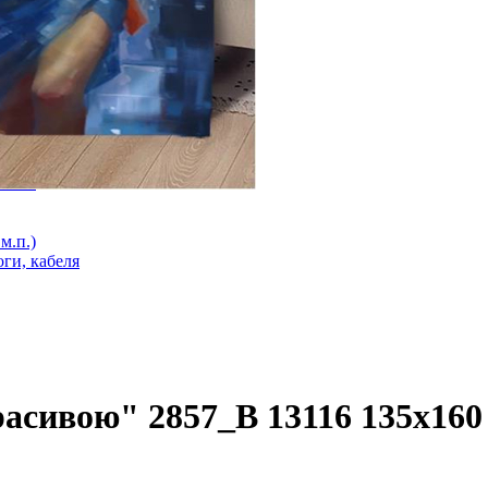
оги
лога
ий). Під плитку. Клас М 1
 стяжку Клас М 2
3мм 1
м.п.)
ги, кабеля
расивою" 2857_B 13116 135х160