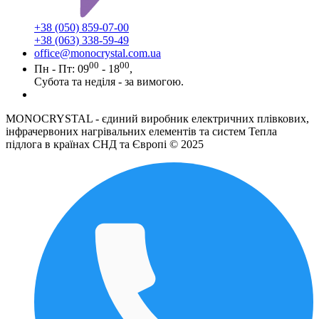
+38 (050) 859-07-00
+38 (063) 338-59-49
office@monocrystal.com.ua
00
00
Пн - Пт: 09
- 18
,
Субота та неділя - за вимогою.
MONOCRYSTAL - єдиний виробник електричних плівкових,
інфрачервоних нагрівальних елементів та систем Тепла
підлога в країнах СНД та Європі © 2025