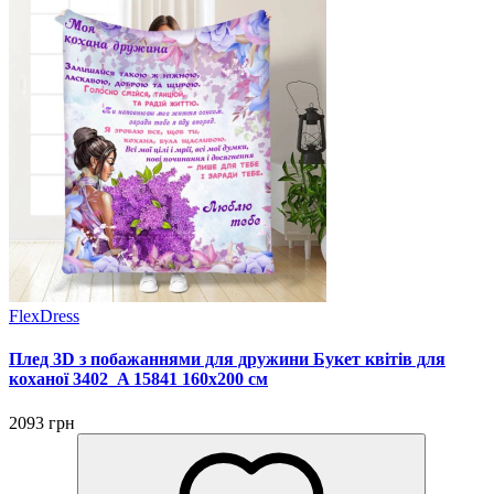
FlexDress
Плед 3D з побажаннями для дружини Букет квітів для
коханої 3402_A 15841 160х200 см
2093 грн