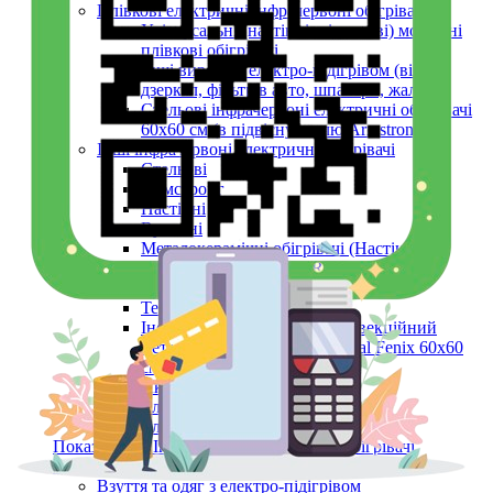
Плівкові електричні інфрачервоні обігрівачі
Універсальні (настінні, підлогові) мобільні
плівкові обігрівачі
Інші вироби з електро-підігрівом (вікон,
дзеркал, фільтрів авто, шпалери, жалюзі)
Стельові інфрачервоні електричні обігрівачі
60х60 см (в підвісну стелю Armstrong)
Інші інфрачервоні електричні обігрівачі
Стельові
Армстронг
Настінні
Вуличні
Металокерамічні обігрівачі (Настінні,
Стельові, Підлогові, ARMSTRONG)
Керамічні панелі (інфрачервоні)
Тепловентилятори
Інфрачервоний обігрівач конвекційний
металокерамічний Monocrystal Fenix 60x60
см 750 Вт
Аксесуари
Електричні рушникосушки
Електроконвектори
Показати усі Інфрачервоні електричні обігрівачі
Обігрів та сушіння
Взуття та одяг з електро-підігрівом