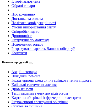
Історія замовлень
Обрані товари
Про компанію
Доставка та оплата
Політика конфіденційності
Умови використання сайту
Співробітництво
Дропшипінг
Інструкція по монтажу
Повернення товару
Розрахувати вартість Вашого обігріву?
Контакти
Каталог продукції
Акційні товари
Швидкий ремонт
Інфрачервона електрична плівкова тепла підлога
Кабельні системи опалення
Дров'яні печі
Теплі килими з електро-підігрівом
Картини обігрівачі інфрачервоні електричні
Інфрачервоні електричні обігрівачі
Обігрів та сушіння