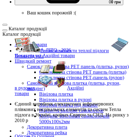
0
0 грн
Ваш кошик порожній :(
Каталог продукції
Каталог продукції
Акційні товари
ВЕСНА-ЛІТО - 2026
Готові комплекти
теплої підлоги
Показати усі Акційні товари
Тепла підлога
Швидкий ремонт
Самоклеюча стінова PET панель (плитка, рулон)
Самоклеюча стінова PET панель (плитка)
Самоклеюча стінова РЕТ-панель (рулон)
Самоклеюча вінілова плитка (плитка, рулон,
в рулонах
Акційні
молдінг)
товари
Вінілова плитка
Вінілова плитка в рулоні
Єдиний виробник
електричних інфрачервоних
Вінілова плитка під ламінат
плівкових нагрівальних елементів та систем Тепла
Покриття вінілове самоклеюче
підлога
в Україні, країнах Європи та СНД.
На ринку з
Молдинг вініловий самоклеючий
2010 р
5000х100х2мм
Декоративна плита
Декоративна рейка
Обігрів та сушіння