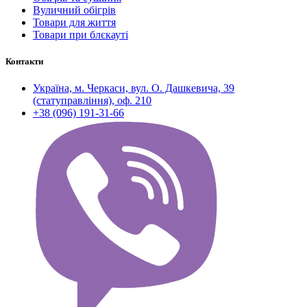
Вуличний обігрів
Товари для життя
Товари при блєкауті
Контакти
Україна, м. Черкаси, вул. О. Дашкевича, 39
(статуправління), оф. 210
+38 (096) 191-31-66