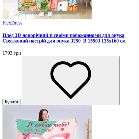
FlexDress
Плед 3D новорічний зі своїми побажаннями для онука
Святковий настрій для онука 3250_B 15503 135х160 см
1793 грн
Купити