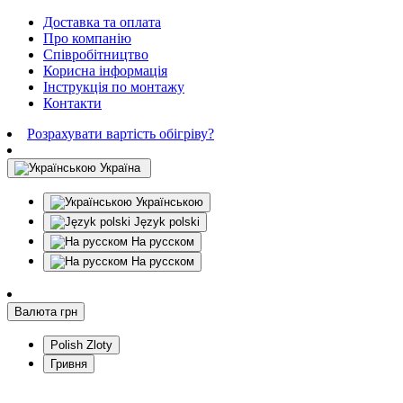
Доставка та оплата
Про компанію
Співробітництво
Корисна інформація
Інструкція по монтажу
Контакти
Розрахувати вартість обігріву?
Україна
Українською
Język polski
На русском
На русском
Валюта
грн
Polish Zloty
Гривня