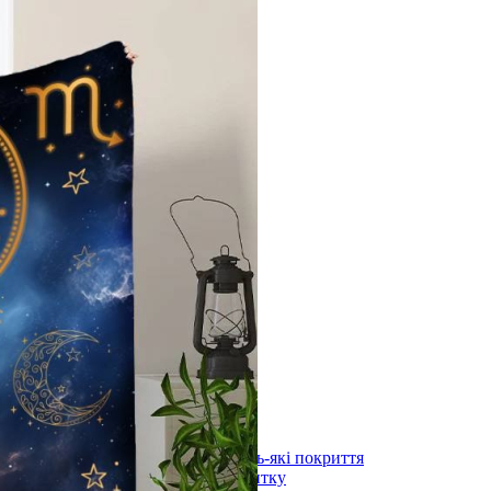
лоні 3000х600х1,5мм
)
длоги
stal під будь-які покриття
ystal під плитку
stal (з терморегулятором) під будь-які покриття
stal (з терморегулятором) під плитку