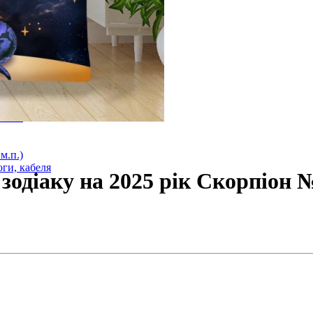
оги
лога
ий). Під плитку. Клас М 1
 стяжку Клас М 2
3мм 1
м.п.)
ги, кабеля
зодіаку на 2025 рік Скорпіон 