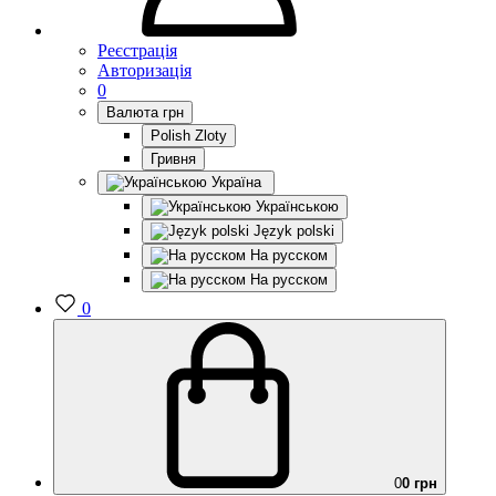
Реєстрація
Авторизація
0
Валюта
грн
Polish Zloty
Гривня
Україна
Українською
Język polski
На русском
На русском
0
0
0 грн