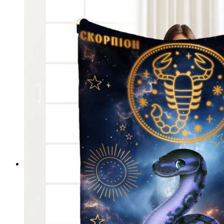
Підлогові покриття пазли
Композитна плитка ДПК
Самоклеюче підлогове вінілове покриття в ру
Самоклеючі декоративні 3D панелі
Самоклеюча декоративна 3D панель (рейка)
Самоклеюча декоративна 3D панель (рулон)
Самоклеюча декоративна 3D панель (плитка)
ПВХ панелі
Декоративна ПВХ панель (без клейового шару
ПВХ панелі на самоклейці
Плівка (рулони)
Самоклеюча плівка
Плівка віконна
Самоклеюча поліуретанова плитка
Мозаїка з декоративного скла 298х298х4,5мм
Самоклеюча гнучка штукатурка (плитка, рулон)
Меблі для дому, дачі, пікніка
Показати усі Швидкий ремонт
Інфрачервона електрична плівкова тепла підлога
Інфрачервона плівка на метри
Готові комплекти теплої інфрачервоної плівкової пі
Комплекти для монтажу теплої підлоги Monocry
Комплекти для монтажу теплої підлоги Monocr
Комплекти для монтажу теплої підлоги Monocry
Комплекти для монтажу теплої підлоги Monocry