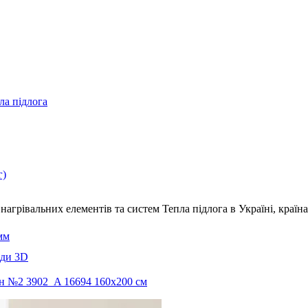
ла підлога
г)
нагрівальних елементів та систем Тепла підлога
в Україні, краї
мм
еди 3D
іон №2 3902_A 16694 160х200 см