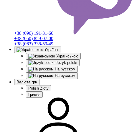
+38 (096) 191-31-66
+38 (050) 859-07-00
+38 (063) 338-59-49
Україна
Українською
Język polski
На русском
На русском
Валюта
грн
Polish Zloty
Гривня