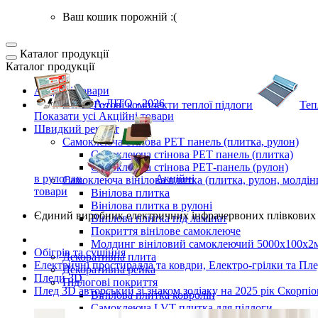
Ваш кошик порожній :(
Каталог продукції
Каталог продукції
Акційні товари
ВЕСНА-ЛІТО - 2026
Готові комплекти
теплої підлоги
Теп
Показати усі Акційні товари
Швидкий ремонт
Самоклеюча стінова PET панель (плитка, рулон)
Самоклеюча стінова PET панель (плитка)
Самоклеюча стінова РЕТ-панель (рулон)
в рулонах
Акційні
Самоклеюча вінілова плитка (плитка, рулон, молдін
товари
Вінілова плитка
Вінілова плитка в рулоні
Єдиний виробник
електричних інфрачервоних плівкових 
Вінілова плитка під ламінат
Покриття вінілове самоклеюче
Молдинг вініловий самоклеючий 5000х100х2
Обігрів та сушіння
Декоративна плита
Електричні простирадла та ковдри, Електро-грілки та Пл
Декоративна рейка
Пледи 3D
Підлогові покриття
Плед 3D авторський зі знаком зодіаку на 2025 рік Скорп
Вінілова плитка ковролін
Самоклеюча LVT плитка для підлоги