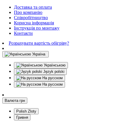
Доставка та оплата
Про компанію
Співробітництво
Корисна інформація
Інструкція по монтажу
Контакти
Розрахувати вартість обігріву?
Україна
Українською
Język polski
На русском
На русском
Валюта
грн
Polish Zloty
Гривня