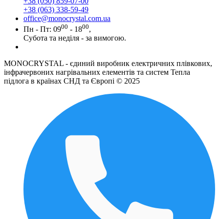
+38 (050) 859-07-00
+38 (063) 338-59-49
office@monocrystal.com.ua
00
00
Пн - Пт: 09
- 18
,
Субота та неділя - за вимогою.
MONOCRYSTAL - єдиний виробник електричних плівкових,
інфрачервоних нагрівальних елементів та систем Тепла
підлога в країнах СНД та Європі © 2025