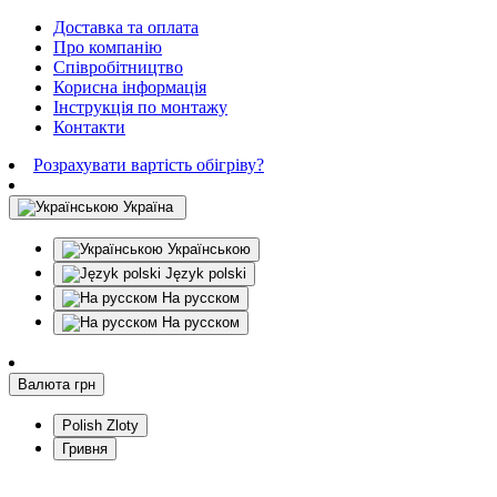
Доставка та оплата
Про компанію
Співробітництво
Корисна інформація
Інструкція по монтажу
Контакти
Розрахувати вартість обігріву?
Україна
Українською
Język polski
На русском
На русском
Валюта
грн
Polish Zloty
Гривня