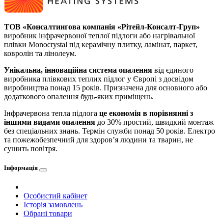
ТОВ «Консалтингова компанія «Рітейл-Консалт-Груп»
виробник інфрачервоної теплої підлоги або нагрівальної
плівки Monocrystal під керамічну плитку, ламінат, паркет,
ковролін та лінолеум.
Унікальна, інноваційна система опалення
від єдиного
виробника плівкових теплих підлог у Європі з досвідом
виробництва понад 15 років. Призначена для основного або
додаткового опалення будь-яких приміщень.
Інфрачервона тепла підлога
це економія в порівнянні з
іншими видами опалення
до 30% простий, швидкий монтаж
без спеціальних знань. Термін служби понад 50 років. Електро
та пожежобезпечний для здоров’я людини та тварин, не
сушить повітря.
Інформація
Особистий кабінет
Історія замовлень
Обрані товари