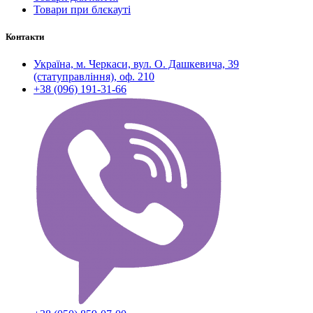
Товари при блєкауті
Контакти
Україна, м. Черкаси, вул. О. Дашкевича, 39
(статуправління), оф. 210
+38 (096) 191-31-66