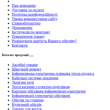
Про компанію
Доставка та оплата
Політика конфіденційності
Умови використання сайту
Співробітництво
Дропшипінг
Інструкція по монтажу
Повернення товару
Розрахувати вартість Вашого обігріву?
Контакти
Каталог продукції
Акційні товари
Швидкий ремонт
Інфрачервона електрична плівкова тепла підлога
Кабельні системи опалення
Дров'яні печі
Теплі килими з електро-підігрівом
Картини обігрівачі інфрачервоні електричні
Інфрачервоні електричні обігрівачі
Обігрів та сушіння
Вуличний обігрів
Товари для життя