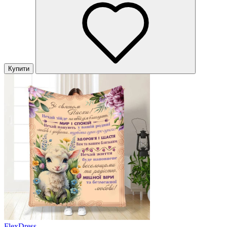
Купити
FlexDress