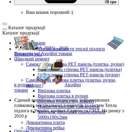
0
0 грн
Ваш кошик порожній :(
Каталог продукції
Каталог продукції
Акційні товари
ВЕСНА-ЛІТО - 2026
Готові комплекти
теплої підлоги
Показати усі Акційні товари
Тепла підлога
Швидкий ремонт
Самоклеюча стінова PET панель (плитка, рулон)
Самоклеюча стінова PET панель (плитка)
Самоклеюча стінова РЕТ-панель (рулон)
Самоклеюча вінілова плитка (плитка, рулон,
в рулонах
Акційні
молдінг)
товари
Вінілова плитка
Вінілова плитка в рулоні
Єдиний виробник
електричних інфрачервоних
Вінілова плитка під ламінат
плівкових нагрівальних елементів та систем Тепла
Покриття вінілове самоклеюче
підлога
в Україні, країнах Європи та СНД.
На ринку з
Молдинг вініловий самоклеючий
2010 р
5000х100х2мм
Декоративна плита
Декоративна рейка
Обігрів та сушіння