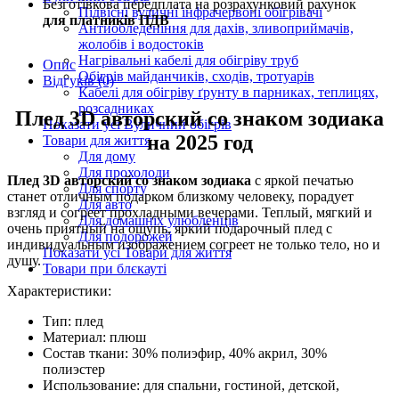
Безготівкова передплата на розрахунковий рахунок
Підвісні вуличні інфрачервоні обігрівачі
для платників ПДВ
Антиобледеніння для дахів, зливоприймачів,
жолобів і водостоків
Нагрівальні кабелі для обігріву труб
Опис
Обігрів майданчиків, сходів, тротуарів
Відгуків (0)
Кабелі для обігріву ґрунту в парниках, теплицях,
розсадниках
Плед 3D авторский со знаком зодиака
Показати усі Вуличний обігрів
на 2025 год
Товари для життя
Для дому
Для прохолоди
Плед 3D авторский со знаком зодиака
с яркой печатью
Для спорту
станет отличным подарком близкому человеку, порадует
Для авто
взгляд и согреет прохладными вечерами. Теплый, мягкий и
Для домашніх улюбленців
очень приятный на ощупь, яркий подарочный плед с
Для подорожей
индивидуальным изображением согреет не только тело, но и
Показати усі Товари для життя
душу.
Товари при блєкауті
Характеристики:
Тип: плед
Материал: плюш
Состав ткани: 30% полиэфир, 40% акрил, 30%
полиэстер
Использование: для спальни, гостиной, детской,