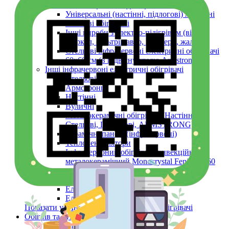
Плівкові електричні інфрачервоні обігрівачі
Універсальні (настінні, підлогові) мобільні
плівкові обігрівачі
Інші вироби з електро-підігрівом (вікон,
дзеркал, фільтрів авто, шпалери, жалюзі)
Стельові інфрачервоні електричні обігрівачі
60х60 см (в підвісну стелю Armstrong)
Інші інфрачервоні електричні обігрівачі
Стельові
Армстронг
Настінні
Вуличні
Металокерамічні обігрівачі (Настінні,
Стельові, Підлогові, ARMSTRONG)
Керамічні панелі (інфрачервоні)
Тепловентилятори
Інфрачервоний обігрівач конвекційний
металокерамічний Monocrystal Fenix 60x60
см 750 Вт
Аксесуари
Електричні рушникосушки
Електроконвектори
Показати усі Інфрачервоні електричні обігрівачі
Обігрів та сушіння
Взуття та одяг з електро-підігрівом