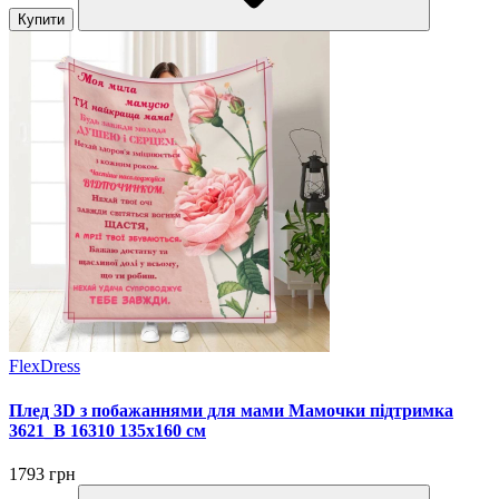
Купити
FlexDress
Плед 3D з побажаннями для мами Мамочки підтримка
3621_B 16310 135х160 см
1793 грн