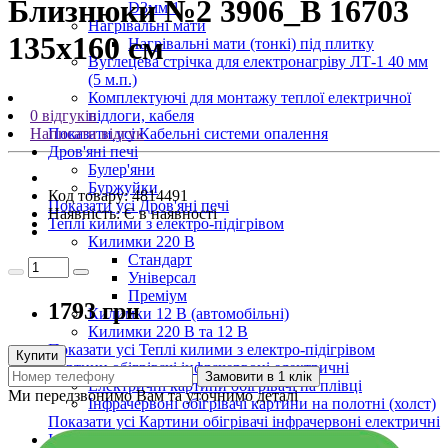
Близнюки №2 3906_B 16703
D3мм 1
Нагрівальні мати
135х160 см
Нагрівальні мати (тонкі) під плитку
Вуглецева стрічка для електронагріву ЛТ-1 40 мм
(5 м.п.)
Комплектуючі для монтажу теплої електричної
0 відгуків
підлоги, кабеля
Написати відгук
Показати усі Кабельні системи опалення
Дров'яні печі
Булер'яни
Буржуйки
Код товару:
4814491
Показати усі Дров'яні печі
Наявність:
Є в наявності
Теплі килими з електро-підігрівом
Килимки 220 В
Стандарт
Універсал
Преміум
1793 грн
Килимки 12 В (автомобільні)
Килимки 220 В та 12 В
Показати усі Теплі килими з електро-підігрівом
Купити
Картини обігрівачі інфрачервоні електричні
Замовити в 1 клік
Електричні картини обігрівачі на плівці
Ми передзвонимо Вам та уточнимо деталі
Інфрачервоні обігрівачі картини на полотні (холст)
Показати усі Картини обігрівачі інфрачервоні електричні
Інфрачервоні електричні обігрівачі