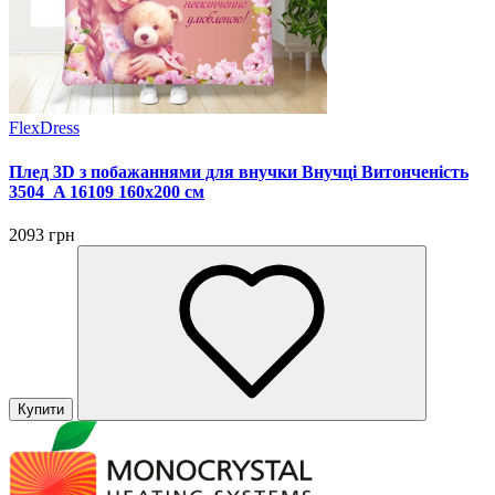
FlexDress
Плед 3D з побажаннями для внучки Внучці Витонченість
3504_A 16109 160х200 см
2093 грн
Купити