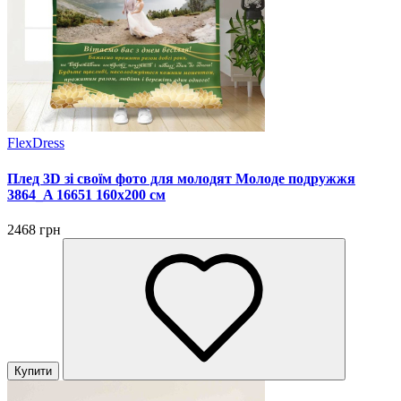
FlexDress
Плед 3D зі своїм фото для молодят Молоде подружжя
3864_A 16651 160х200 см
2468 грн
Купити