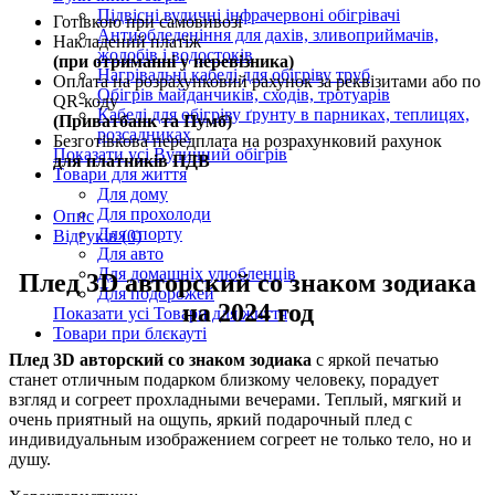
Підвісні вуличні інфрачервоні обігрівачі
Готівкою при самовивозі
Антиобледеніння для дахів, зливоприймачів,
Накладений платіж
жолобів і водостоків
(при отриманні у перевізника)
Нагрівальні кабелі для обігріву труб
Оплата на розрахунковий рахунок за реквізитами або по
Обігрів майданчиків, сходів, тротуарів
QR-коду
Кабелі для обігріву ґрунту в парниках, теплицях,
(Приватбанк та Пумб)
розсадниках
Безготівкова передплата на розрахунковий рахунок
Показати усі Вуличний обігрів
для платників ПДВ
Товари для життя
Для дому
Для прохолоди
Опис
Для спорту
Відгуків (0)
Для авто
Для домашніх улюбленців
Плед 3D авторский со знаком зодиака
Для подорожей
на 2024 год
Показати усі Товари для життя
Товари при блєкауті
Плед 3D авторский со знаком зодиака
с яркой печатью
станет отличным подарком близкому человеку, порадует
взгляд и согреет прохладными вечерами. Теплый, мягкий и
очень приятный на ощупь, яркий подарочный плед с
индивидуальным изображением согреет не только тело, но и
душу.