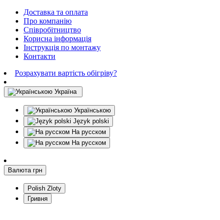
Доставка та оплата
Про компанію
Співробітництво
Корисна інформація
Інструкція по монтажу
Контакти
Розрахувати вартість обігріву?
Україна
Українською
Język polski
На русском
На русском
Валюта
грн
Polish Zloty
Гривня