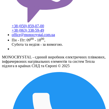
+38 (050) 859-07-00
+38 (063) 338-59-49
office@monocrystal.com.ua
00
00
Пн - Пт: 09
- 18
,
Субота та неділя - за вимогою.
MONOCRYSTAL - єдиний виробник електричних плівкових,
інфрачервоних нагрівальних елементів та систем Тепла
підлога в країнах СНД та Європі © 2025