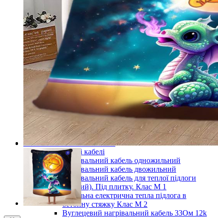
Готові комплекти теплої інфрачервоної плівкової
підлоги
Комплекти для монтажу теплої підлоги
Monocrystal під будь-які покриття
Комплекти для монтажу теплої підлоги
Monocrystal під плитку
Комплекти для монтажу теплої підлоги
Monocrystal (з терморегулятором) під будь-які
покриття
Комплекти для монтажу теплої підлоги
Monocrystal (з терморегулятором) під плитку
Терморегулятори для теплої підлоги
Комплектуючі для монтажу теплої електричної
підлоги
Показати усі Інфрачервона електрична плівкова тепла
підлога
Кабельні системи опалення
Нагрівальні кабелі
Нагрівальний кабель одножильний
Нагрівальний кабель двожильний
Нагрівальний кабель для теплої підлоги
(тонкий). Під плитку. Клас М 1
Кабельна електрична тепла підлога в
бетонну стяжку Клас М 2
Вуглецевий нагрівальний кабель 33Ом 12k