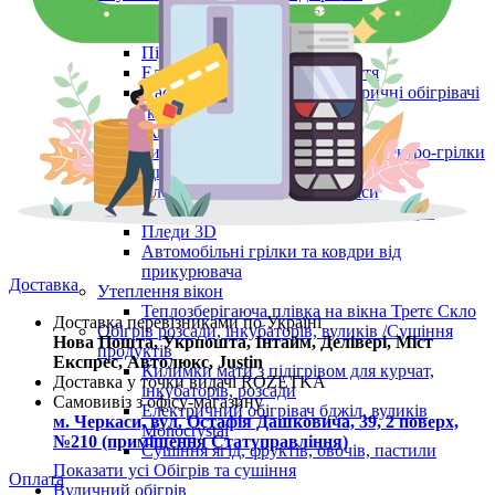
Підігрів ніг (устілки у взуття)
Підігрів тіла (від USB 5 V)
Підігрів рук (від USB 5 V)
Електричні сушарки для взуття
Настільні інфрачервоні електричні обігрівачі
(килимки для комп. миші)
Жилети з підігрівом
Електричні простирадла та ковдри, Електро-грілки
та Пледи 3D
Електрогрілки та електропояси
Електропростирадла та електроковдри
Пледи 3D
Автомобільні грілки та ковдри від
прикурювача
Доставка
Утеплення вікон
Теплозберігаюча плівка на вікна Третє Скло
Доставка перевізниками по Україні
Обігрів розсади, інкубаторів, вуликів /Сушіння
Нова Пошта, Укрпошта, Інтайм, Делівері, Міст
продуктів
Експрес, Автолюкс, Justin
Килимки мати з підігрівом для курчат,
Доставка у точки видачі ROZETKA
інкубаторів, розсади
Самовивіз з офісу-магазину
Електричний обігрівач бджіл, вуликів
м. Черкаси, вул. Остафія Дашковича, 39, 2 поверх,
Monocrystal
№210 (приміщення Статуправління)
Сушіння ягід, фруктів, овочів, пастили
Показати усі Обігрів та сушіння
Оплата
Вуличний обігрів