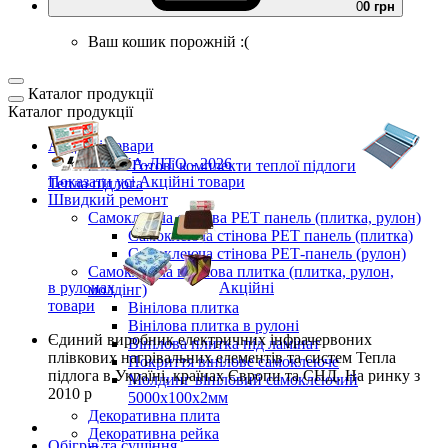
0
0 грн
Ваш кошик порожній :(
Каталог продукції
Каталог продукції
Акційні товари
ВЕСНА-ЛІТО - 2026
Готові комплекти
теплої підлоги
Показати усі Акційні товари
Тепла підлога
Швидкий ремонт
Самоклеюча стінова PET панель (плитка, рулон)
Самоклеюча стінова PET панель (плитка)
Самоклеюча стінова РЕТ-панель (рулон)
Самоклеюча вінілова плитка (плитка, рулон,
в рулонах
Акційні
молдінг)
товари
Вінілова плитка
Вінілова плитка в рулоні
Єдиний виробник
електричних інфрачервоних
Вінілова плитка під ламінат
плівкових нагрівальних елементів та систем Тепла
Покриття вінілове самоклеюче
підлога
в Україні, країнах Європи та СНД.
На ринку з
Молдинг вініловий самоклеючий
2010 р
5000х100х2мм
Декоративна плита
Декоративна рейка
Обігрів та сушіння