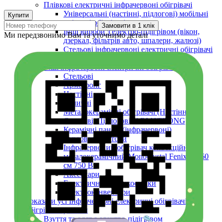
Плівкові електричні інфрачервоні обігрівачі
Універсальні (настінні, підлогові) мобільні
Купити
плівкові обігрівачі
Замовити в 1 клік
Інші вироби з електро-підігрівом (вікон,
Ми передзвонимо Вам та уточнимо деталі
дзеркал, фільтрів авто, шпалери, жалюзі)
Стельові інфрачервоні електричні обігрівачі
60х60 см (в підвісну стелю Armstrong)
Інші інфрачервоні електричні обігрівачі
Стельові
Армстронг
Настінні
Вуличні
Металокерамічні обігрівачі (Настінні,
Стельові, Підлогові, ARMSTRONG)
Керамічні панелі (інфрачервоні)
Тепловентилятори
Інфрачервоний обігрівач конвекційний
металокерамічний Monocrystal Fenix 60x60
см 750 Вт
Аксесуари
Електричні рушникосушки
Електроконвектори
Показати усі Інфрачервоні електричні обігрівачі
Обігрів та сушіння
Взуття та одяг з електро-підігрівом