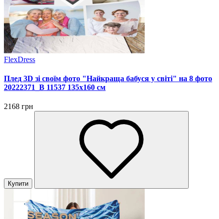
FlexDress
Плед 3D зі своїм фото "Найкраща бабуся у світі" на 8 фото
20222371_B 11537 135х160 см
2168 грн
Купити