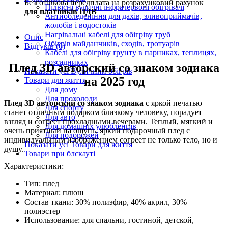
Безготівкова передплата на розрахунковий рахунок
Підвісні вуличні інфрачервоні обігрівачі
для платників ПДВ
Антиобледеніння для дахів, зливоприймачів,
жолобів і водостоків
Нагрівальні кабелі для обігріву труб
Опис
Обігрів майданчиків, сходів, тротуарів
Відгуків (0)
Кабелі для обігріву ґрунту в парниках, теплицях,
розсадниках
Плед 3D авторский со знаком зодиака
Показати усі Вуличний обігрів
на 2025 год
Товари для життя
Для дому
Для прохолоди
Плед 3D авторский со знаком зодиака
с яркой печатью
Для спорту
станет отличным подарком близкому человеку, порадует
Для авто
взгляд и согреет прохладными вечерами. Теплый, мягкий и
Для домашніх улюбленців
очень приятный на ощупь, яркий подарочный плед с
Для подорожей
индивидуальным изображением согреет не только тело, но и
Показати усі Товари для життя
душу.
Товари при блєкауті
Характеристики:
Тип: плед
Материал: плюш
Состав ткани: 30% полиэфир, 40% акрил, 30%
полиэстер
Использование: для спальни, гостиной, детской,