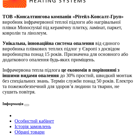
ТОВ «Консалтингова компанія «Рітейл-Консалт-Груп»
виробник інфрачервоної теплої підлоги або нагрівальної
плівки Monocrystal під керамічну плитку, ламінат, паркет,
ковролін та лінолеум.
Унікальна, інноваційна система опалення
від єдиного
виробника плівкових теплих підлог у Європі з досвідом
виробництва понад 15 років. Призначена для основного або
додаткового опалення будь-яких приміщень.
Інфрачервона тепла підлога
це економія в порівнянні з
іншими видами опалення
до 30% простий, швидкий монтаж
без спеціальних знань. Термін служби понад 50 років. Електро
та пожежобезпечний для здоров’я людини та тварин, не
сушить повітря.
Інформація
Особистий кабінет
Історія замовлень
Обрані товари