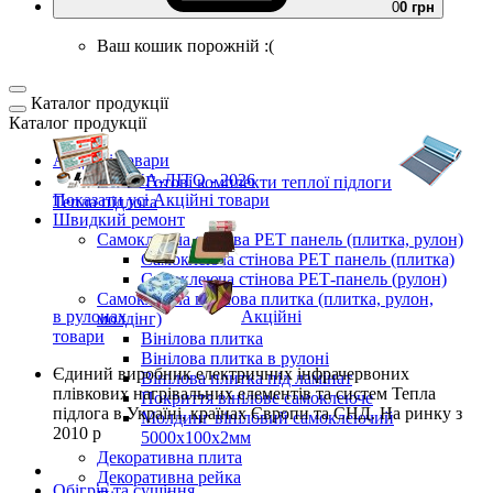
0
0 грн
Ваш кошик порожній :(
Каталог продукції
Каталог продукції
Акційні товари
ВЕСНА-ЛІТО - 2026
Готові комплекти
теплої підлоги
Показати усі Акційні товари
Тепла підлога
Швидкий ремонт
Самоклеюча стінова PET панель (плитка, рулон)
Самоклеюча стінова PET панель (плитка)
Самоклеюча стінова РЕТ-панель (рулон)
Самоклеюча вінілова плитка (плитка, рулон,
в рулонах
Акційні
молдінг)
товари
Вінілова плитка
Вінілова плитка в рулоні
Єдиний виробник
електричних інфрачервоних
Вінілова плитка під ламінат
плівкових нагрівальних елементів та систем Тепла
Покриття вінілове самоклеюче
підлога
в Україні, країнах Європи та СНД.
На ринку з
Молдинг вініловий самоклеючий
2010 р
5000х100х2мм
Декоративна плита
Декоративна рейка
Обігрів та сушіння