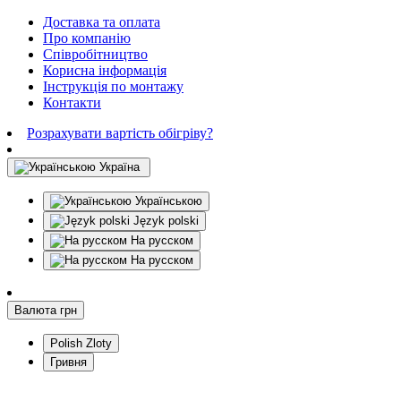
Доставка та оплата
Про компанію
Співробітництво
Корисна інформація
Інструкція по монтажу
Контакти
Розрахувати вартість обігріву?
Україна
Українською
Język polski
На русском
На русском
Валюта
грн
Polish Zloty
Гривня