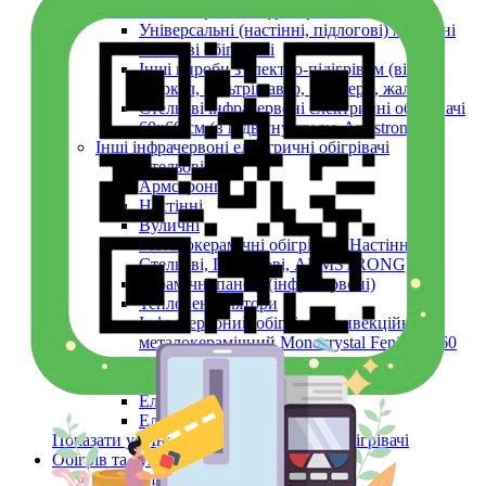
Плівкові електричні інфрачервоні обігрівачі
Універсальні (настінні, підлогові) мобільні
плівкові обігрівачі
Інші вироби з електро-підігрівом (вікон,
дзеркал, фільтрів авто, шпалери, жалюзі)
Стельові інфрачервоні електричні обігрівачі
60х60 см (в підвісну стелю Armstrong)
Інші інфрачервоні електричні обігрівачі
Стельові
Армстронг
Настінні
Вуличні
Металокерамічні обігрівачі (Настінні,
Стельові, Підлогові, ARMSTRONG)
Керамічні панелі (інфрачервоні)
Тепловентилятори
Інфрачервоний обігрівач конвекційний
металокерамічний Monocrystal Fenix 60x60
см 750 Вт
Аксесуари
Електричні рушникосушки
Електроконвектори
Показати усі Інфрачервоні електричні обігрівачі
Обігрів та сушіння
Взуття та одяг з електро-підігрівом