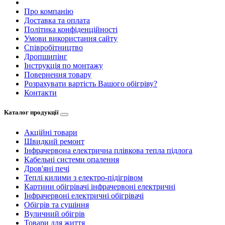
Про компанію
Доставка та оплата
Політика конфіденційності
Умови використання сайту
Співробітництво
Дропшипінг
Інструкція по монтажу
Повернення товару
Розрахувати вартість Вашого обігріву?
Контакти
Каталог продукції
Акційні товари
Швидкий ремонт
Інфрачервона електрична плівкова тепла підлога
Кабельні системи опалення
Дров'яні печі
Теплі килими з електро-підігрівом
Картини обігрівачі інфрачервоні електричні
Інфрачервоні електричні обігрівачі
Обігрів та сушіння
Вуличний обігрів
Товари для життя