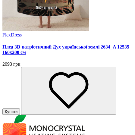
FlexDress
Плед 3D патріотичний Дух української землі 2634_A 12535
160х200 см
2093 грн
Купити