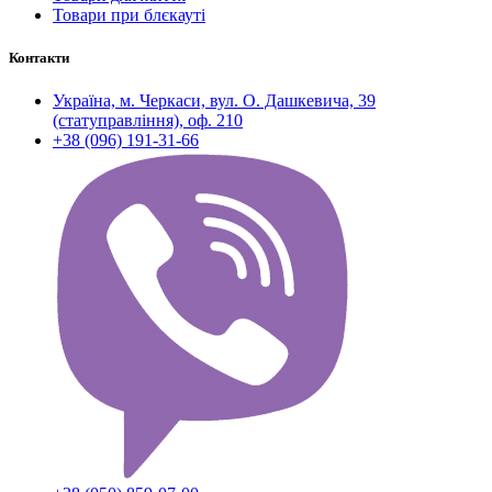
Товари при блєкауті
Контакти
Україна, м. Черкаси, вул. О. Дашкевича, 39
(статуправління), оф. 210
+38 (096) 191-31-66