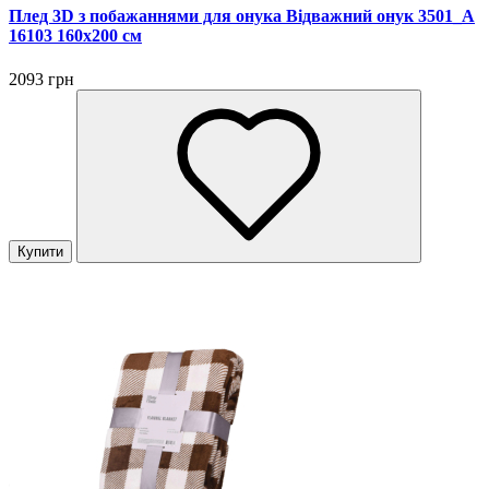
Плед 3D з побажаннями для онука Відважний онук 3501_A
16103 160х200 см
2093 грн
Купити