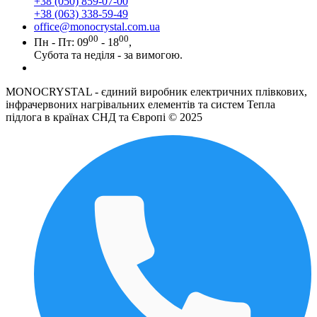
+38 (050) 859-07-00
+38 (063) 338-59-49
office@monocrystal.com.ua
00
00
Пн - Пт: 09
- 18
,
Субота та неділя - за вимогою.
MONOCRYSTAL - єдиний виробник електричних плівкових,
інфрачервоних нагрівальних елементів та систем Тепла
підлога в країнах СНД та Європі © 2025