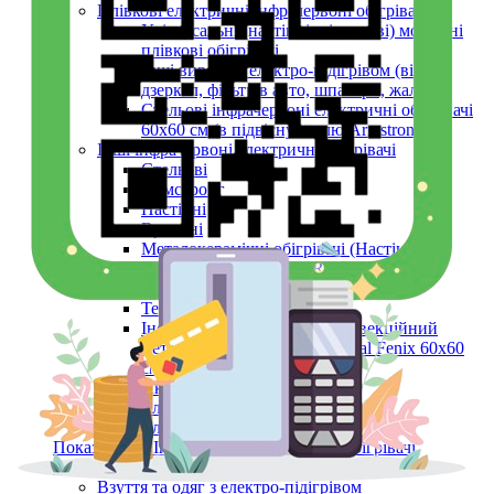
Плівкові електричні інфрачервоні обігрівачі
Універсальні (настінні, підлогові) мобільні
плівкові обігрівачі
Інші вироби з електро-підігрівом (вікон,
дзеркал, фільтрів авто, шпалери, жалюзі)
Стельові інфрачервоні електричні обігрівачі
60х60 см (в підвісну стелю Armstrong)
Інші інфрачервоні електричні обігрівачі
Стельові
Армстронг
Настінні
Вуличні
Металокерамічні обігрівачі (Настінні,
Стельові, Підлогові, ARMSTRONG)
Керамічні панелі (інфрачервоні)
Тепловентилятори
Інфрачервоний обігрівач конвекційний
металокерамічний Monocrystal Fenix 60x60
см 750 Вт
Аксесуари
Електричні рушникосушки
Електроконвектори
Показати усі Інфрачервоні електричні обігрівачі
Обігрів та сушіння
Взуття та одяг з електро-підігрівом