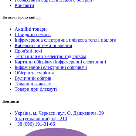
Контакти
Каталог продукції
Акційні товари
Швидкий ремонт
Інфрачервона електрична плівкова тепла підлога
Кабельні системи опалення
Дров'яні печі
Теплі килими з електро-підігрівом
Картини обігрівачі інфрачервоні електричні
Інфрачервоні електричні обігрівачі
Обігрів та сушіння
Вуличний обігрів
Товари для життя
Товари при блєкауті
Контакти
Україна, м. Черкаси, вул. О. Дашкевича, 39
(статуправління), оф. 210
+38 (096) 191-31-66