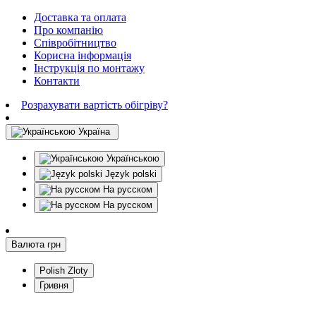
Доставка та оплата
Про компанію
Співробітництво
Корисна інформація
Інструкція по монтажу
Контакти
Розрахувати вартість обігріву?
Україна
Українською
Język polski
На русском
На русском
Валюта
грн
Polish Zloty
Гривня