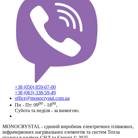
+38 (050) 859-07-00
+38 (063) 338-59-49
office@monocrystal.com.ua
00
00
Пн - Пт: 09
- 18
,
Субота та неділя - за вимогою.
MONOCRYSTAL - єдиний виробник електричних плівкових,
інфрачервоних нагрівальних елементів та систем Тепла
підлога в країнах СНД та Європі © 2025