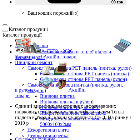
0
0 грн
Ваш кошик порожній :(
Каталог продукції
Каталог продукції
Акційні товари
ВЕСНА-ЛІТО - 2026
Готові комплекти
теплої підлоги
Показати усі Акційні товари
Тепла підлога
Швидкий ремонт
Самоклеюча стінова PET панель (плитка, рулон)
Самоклеюча стінова PET панель (плитка)
Самоклеюча стінова РЕТ-панель (рулон)
Самоклеюча вінілова плитка (плитка, рулон,
в рулонах
Акційні
молдінг)
товари
Вінілова плитка
Вінілова плитка в рулоні
Єдиний виробник
електричних інфрачервоних
Вінілова плитка під ламінат
плівкових нагрівальних елементів та систем Тепла
Покриття вінілове самоклеюче
підлога
в Україні, країнах Європи та СНД.
На ринку з
Молдинг вініловий самоклеючий
2010 р
5000х100х2мм
Декоративна плита
Декоративна рейка
Обігрів та сушіння