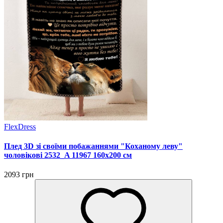
FlexDress
Плед 3D зі своїми побажаннями "Коханому леву"
чоловікові 2532_A 11967 160х200 см
2093 грн