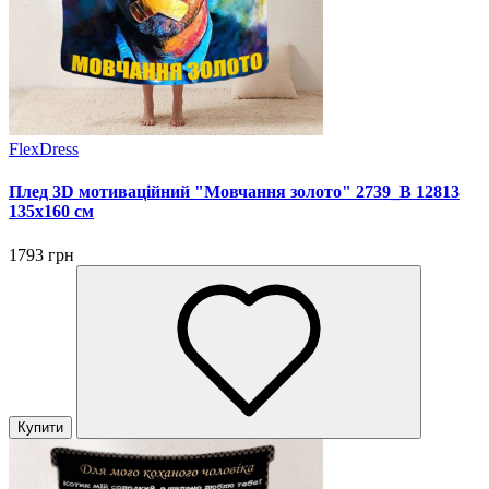
FlexDress
Плед 3D мотиваційний "Мовчання золото" 2739_B 12813
135х160 см
1793 грн
Купити