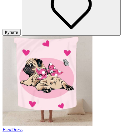
Купити
FlexDress