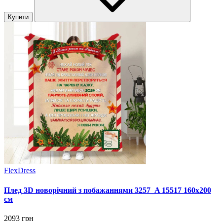
Купити
FlexDress
Плед 3D новорічний з побажаннями 3257_A 15517 160х200
см
2093 грн