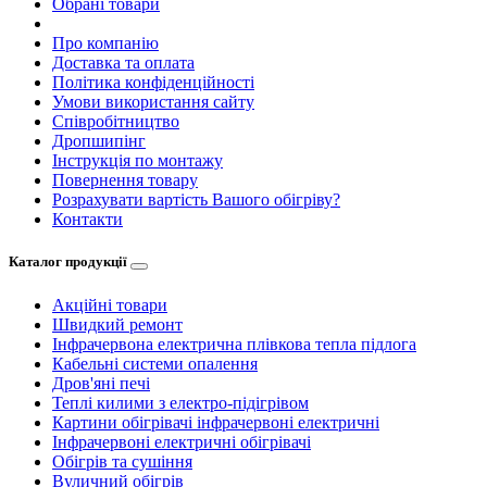
Обрані товари
Про компанію
Доставка та оплата
Політика конфіденційності
Умови використання сайту
Співробітництво
Дропшипінг
Інструкція по монтажу
Повернення товару
Розрахувати вартість Вашого обігріву?
Контакти
Каталог продукції
Акційні товари
Швидкий ремонт
Інфрачервона електрична плівкова тепла підлога
Кабельні системи опалення
Дров'яні печі
Теплі килими з електро-підігрівом
Картини обігрівачі інфрачервоні електричні
Інфрачервоні електричні обігрівачі
Обігрів та сушіння
Вуличний обігрів