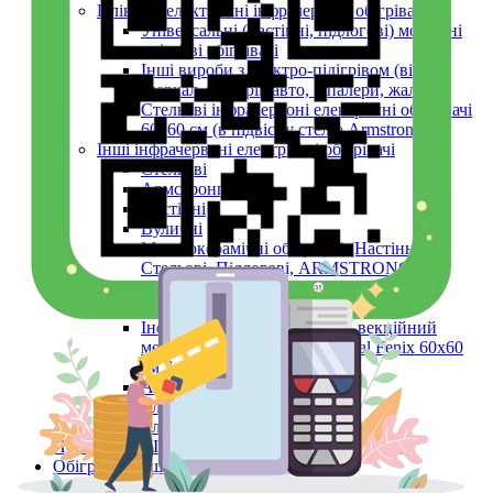
Плівкові електричні інфрачервоні обігрівачі
Універсальні (настінні, підлогові) мобільні
плівкові обігрівачі
Інші вироби з електро-підігрівом (вікон,
дзеркал, фільтрів авто, шпалери, жалюзі)
Стельові інфрачервоні електричні обігрівачі
60х60 см (в підвісну стелю Armstrong)
Інші інфрачервоні електричні обігрівачі
Стельові
Армстронг
Настінні
Вуличні
Металокерамічні обігрівачі (Настінні,
Стельові, Підлогові, ARMSTRONG)
Керамічні панелі (інфрачервоні)
Тепловентилятори
Інфрачервоний обігрівач конвекційний
металокерамічний Monocrystal Fenix 60x60
см 750 Вт
Аксесуари
Електричні рушникосушки
Електроконвектори
Показати усі Інфрачервоні електричні обігрівачі
Обігрів та сушіння
Взуття та одяг з електро-підігрівом