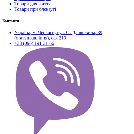
Товари для життя
Товари при блєкауті
Контакти
Україна, м. Черкаси, вул. О. Дашкевича, 39
(статуправління), оф. 210
+38 (096) 191-31-66