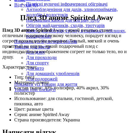
Підвісні вуличні інфрачервоні обігрівачі
Відгуків (0)
Антиобледеніння для дахів, зливоприймачів,
жолобів і водостоків
Плед 3D аниме Spirited Away
Нагрівальні кабелі для обігріву труб
Обігрів майданчиків, сходів, тротуарів
Плед 3D аниме Spirited
Away с яркой печатью станет
Кабелі для обігріву ґрунту в парниках, теплицях,
отличным подарком близкому человеку, порадует взгляд и
розсадниках
согреет прохладными вечерами. Теплый, мягкий и очень
Показати усі Вуличний обігрів
приятный на ощупь, яркий подарочный плед с
Товари для життя
индивидуальным изображением согреет не только тело, но и
Для дому
душу.
Для прохолоди
Для спорту
Характеристики:
Для авто
Для домашніх улюбленців
Тип: плед
Для подорожей
Материал: плюш
Показати усі Товари для життя
Состав ткани: 30% полиэфир, 40% акрил, 30%
Товари при блєкауті
полиэстер
Использование: для спальни, гостиной, детской,
пикника, авто
Цвет: разные цвета
Серия: аниме Spirited Away
Страна производителя: Украина
Написати відгук