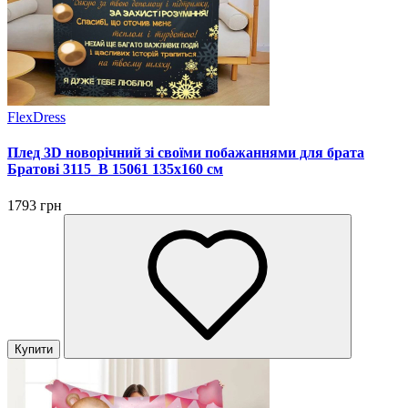
FlexDress
Плед 3D новорічний зі своїми побажаннями для брата
Братові 3115_B 15061 135х160 см
1793 грн
Купити