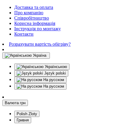
Доставка та оплата
Про компанію
Співробітництво
Корисна інформація
Інструкція по монтажу
Контакти
Розрахувати вартість обігріву?
Україна
Українською
Język polski
На русском
На русском
Валюта
грн
Polish Zloty
Гривня