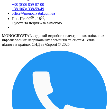
+38 (050) 859-07-00
+38 (063) 338-59-49
office@monocrystal.com.ua
00
00
Пн - Пт: 09
- 18
,
Субота та неділя - за вимогою.
MONOCRYSTAL - єдиний виробник електричних плівкових,
інфрачервоних нагрівальних елементів та систем Тепла
підлога в країнах СНД та Європі © 2025