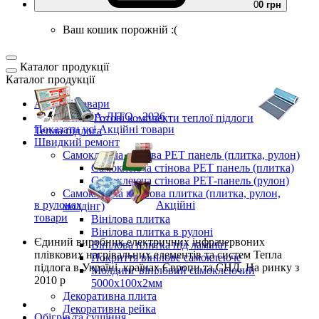
0
0 грн
Ваш кошик порожній :(
Каталог продукції
Каталог продукції
Акційні товари
ВЕСНА-ЛІТО - 2026
Готові комплекти
теплої підлоги
Показати усі Акційні товари
Тепла підлога
Швидкий ремонт
Самоклеюча стінова PET панель (плитка, рулон)
Самоклеюча стінова PET панель (плитка)
Самоклеюча стінова РЕТ-панель (рулон)
Самоклеюча вінілова плитка (плитка, рулон,
в рулонах
Акційні
молдінг)
товари
Вінілова плитка
Вінілова плитка в рулоні
Єдиний виробник
електричних інфрачервоних
Вінілова плитка під ламінат
плівкових нагрівальних елементів та систем Тепла
Покриття вінілове самоклеюче
підлога
в Україні, країнах Європи та СНД.
На ринку з
Молдинг вініловий самоклеючий
2010 р
5000х100х2мм
Декоративна плита
Декоративна рейка
Обігрів та сушіння