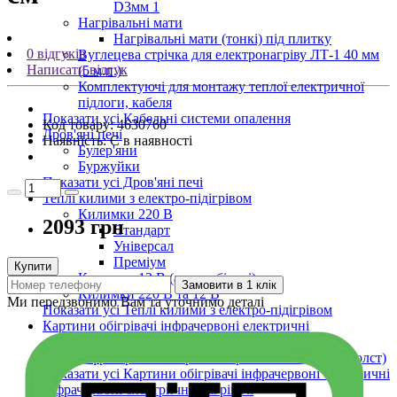
D3мм 1
Нагрівальні мати
Нагрівальні мати (тонкі) під плитку
0 відгуків
Вуглецева стрічка для електронагріву ЛТ-1 40 мм
Написати відгук
(5 м.п.)
Комплектуючі для монтажу теплої електричної
підлоги, кабеля
Показати усі Кабельні системи опалення
Код товару:
4630760
Дров'яні печі
Наявність:
Є в наявності
Булер'яни
Буржуйки
Показати усі Дров'яні печі
Теплі килими з електро-підігрівом
Килимки 220 В
2093 грн
Стандарт
Універсал
Преміум
Купити
Килимки 12 В (автомобільні)
Замовити в 1 клік
Килимки 220 В та 12 В
Ми передзвонимо Вам та уточнимо деталі
Показати усі Теплі килими з електро-підігрівом
Картини обігрівачі інфрачервоні електричні
Електричні картини обігрівачі на плівці
Інфрачервоні обігрівачі картини на полотні (холст)
Показати усі Картини обігрівачі інфрачервоні електричні
Інфрачервоні електричні обігрівачі