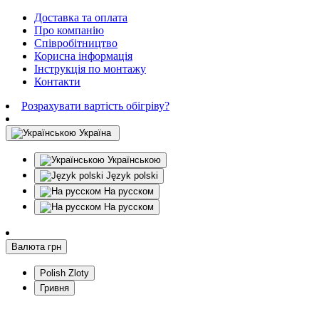
Доставка та оплата
Про компанію
Співробітництво
Корисна інформація
Інструкція по монтажу
Контакти
Розрахувати вартість обігріву?
Україна
Українською
Język polski
На русском
На русском
Валюта
грн
Polish Zloty
Гривня