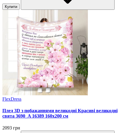
Купити
FlexDress
Плед 3D з побажаннями великодні Красиві великодні
свята 3690_A 16389 160х200 см
2093 грн