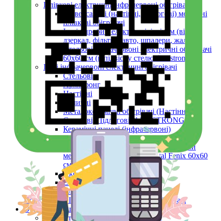
Плівкові електричні інфрачервоні обігрівачі
Універсальні (настінні, підлогові) мобільні
плівкові обігрівачі
Інші вироби з електро-підігрівом (вікон,
дзеркал, фільтрів авто, шпалери, жалюзі)
Стельові інфрачервоні електричні обігрівачі
60х60 см (в підвісну стелю Armstrong)
Інші інфрачервоні електричні обігрівачі
Стельові
Армстронг
Настінні
Вуличні
Металокерамічні обігрівачі (Настінні,
Стельові, Підлогові, ARMSTRONG)
Керамічні панелі (інфрачервоні)
Тепловентилятори
Інфрачервоний обігрівач конвекційний
металокерамічний Monocrystal Fenix 60x60
см 750 Вт
Аксесуари
Електричні рушникосушки
Електроконвектори
Показати усі Інфрачервоні електричні обігрівачі
Обігрів та сушіння
Взуття та одяг з електро-підігрівом