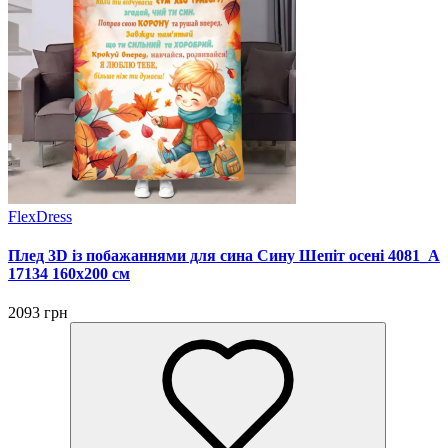
FlexDress
Плед 3D із побажаннями для сина Сину Шепіт осені 4081_A
17134 160х200 см
2093 грн