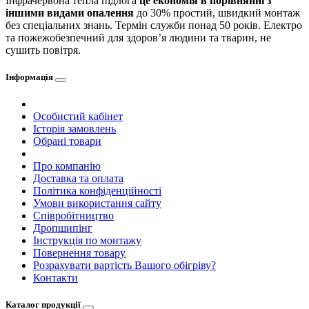
Інфрачервона тепла підлога
це економія в порівнянні з
іншими видами опалення
до 30% простий, швидкий монтаж
без спеціальних знань. Термін служби понад 50 років. Електро
та пожежобезпечний для здоров’я людини та тварин, не
сушить повітря.
Інформація
Особистий кабінет
Історія замовлень
Обрані товари
Про компанію
Доставка та оплата
Політика конфіденційності
Умови використання сайту
Співробітництво
Дропшипінг
Інструкція по монтажу
Повернення товару
Розрахувати вартість Вашого обігріву?
Контакти
Каталог продукції