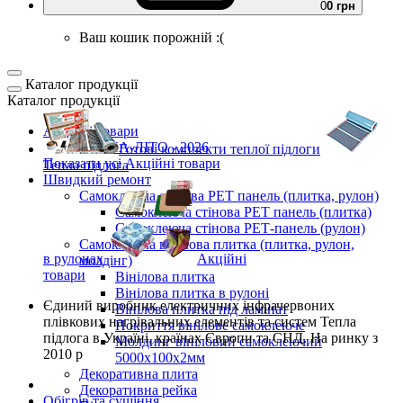
0
0 грн
Ваш кошик порожній :(
Каталог продукції
Каталог продукції
Акційні товари
ВЕСНА-ЛІТО - 2026
Готові комплекти
теплої підлоги
Показати усі Акційні товари
Тепла підлога
Швидкий ремонт
Самоклеюча стінова PET панель (плитка, рулон)
Самоклеюча стінова PET панель (плитка)
Самоклеюча стінова РЕТ-панель (рулон)
Самоклеюча вінілова плитка (плитка, рулон,
в рулонах
Акційні
молдінг)
товари
Вінілова плитка
Вінілова плитка в рулоні
Єдиний виробник
електричних інфрачервоних
Вінілова плитка під ламінат
плівкових нагрівальних елементів та систем Тепла
Покриття вінілове самоклеюче
підлога
в Україні, країнах Європи та СНД.
На ринку з
Молдинг вініловий самоклеючий
2010 р
5000х100х2мм
Декоративна плита
Декоративна рейка
Обігрів та сушіння