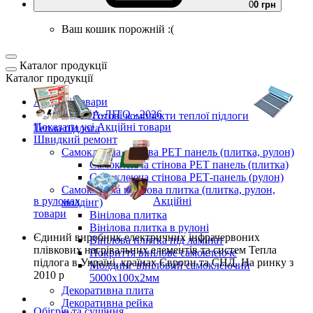
0
0 грн
Ваш кошик порожній :(
Каталог продукції
Каталог продукції
Акційні товари
ВЕСНА-ЛІТО - 2026
Готові комплекти
теплої підлоги
Показати усі Акційні товари
Тепла підлога
Швидкий ремонт
Самоклеюча стінова PET панель (плитка, рулон)
Самоклеюча стінова PET панель (плитка)
Самоклеюча стінова РЕТ-панель (рулон)
Самоклеюча вінілова плитка (плитка, рулон,
в рулонах
Акційні
молдінг)
товари
Вінілова плитка
Вінілова плитка в рулоні
Єдиний виробник
електричних інфрачервоних
Вінілова плитка під ламінат
плівкових нагрівальних елементів та систем Тепла
Покриття вінілове самоклеюче
підлога
в Україні, країнах Європи та СНД.
На ринку з
Молдинг вініловий самоклеючий
2010 р
5000х100х2мм
Декоративна плита
Декоративна рейка
Обігрів та сушіння