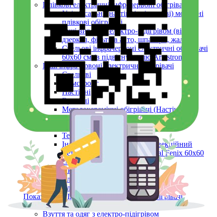
Плівкові електричні інфрачервоні обігрівачі
Універсальні (настінні, підлогові) мобільні
плівкові обігрівачі
Інші вироби з електро-підігрівом (вікон,
дзеркал, фільтрів авто, шпалери, жалюзі)
Стельові інфрачервоні електричні обігрівачі
60х60 см (в підвісну стелю Armstrong)
Інші інфрачервоні електричні обігрівачі
Стельові
Армстронг
Настінні
Вуличні
Металокерамічні обігрівачі (Настінні,
Стельові, Підлогові, ARMSTRONG)
Керамічні панелі (інфрачервоні)
Тепловентилятори
Інфрачервоний обігрівач конвекційний
металокерамічний Monocrystal Fenix 60x60
см 750 Вт
Аксесуари
Електричні рушникосушки
Електроконвектори
Показати усі Інфрачервоні електричні обігрівачі
Обігрів та сушіння
Взуття та одяг з електро-підігрівом