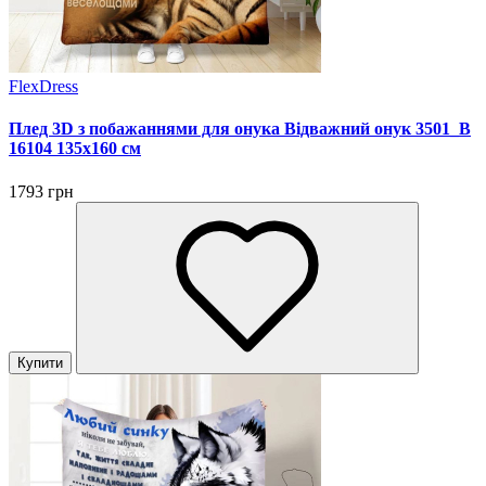
FlexDress
Плед 3D з побажаннями для онука Відважний онук 3501_B
16104 135х160 см
1793 грн
Купити