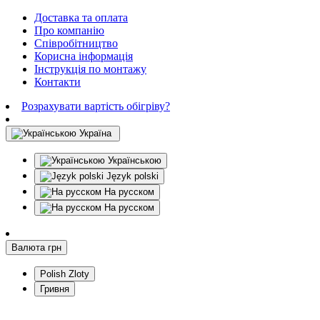
Доставка та оплата
Про компанію
Співробітництво
Корисна інформація
Інструкція по монтажу
Контакти
Розрахувати вартість обігріву?
Україна
Українською
Język polski
На русском
На русском
Валюта
грн
Polish Zloty
Гривня