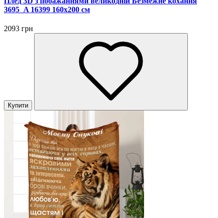
Плед 3D з побажаннями великодній Безмежне кохання
3695_A 16399 160х200 см
2093 грн
Купити