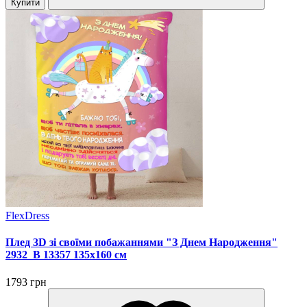
Купити
FlexDress
Плед 3D зі своїми побажаннями "З Днем Народження"
2932_B 13357 135х160 см
1793 грн