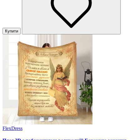
Купити
FlexDress