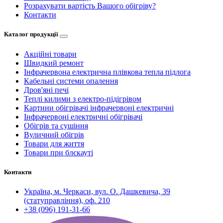
Розрахувати вартість Вашого обігріву?
Контакти
Каталог продукції
Акційні товари
Швидкий ремонт
Інфрачервона електрична плівкова тепла підлога
Кабельні системи опалення
Дров'яні печі
Теплі килими з електро-підігрівом
Картини обігрівачі інфрачервоні електричні
Інфрачервоні електричні обігрівачі
Обігрів та сушіння
Вуличний обігрів
Товари для життя
Товари при блєкауті
Контакти
Україна, м. Черкаси, вул. О. Дашкевича, 39
(статуправління), оф. 210
+38 (096) 191-31-66