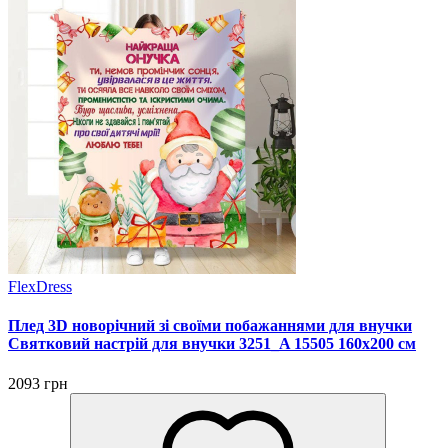
FlexDress
Плед 3D новорічний зі своїми побажаннями для внучки
Святковий настрій для внучки 3251_A 15505 160х200 см
2093 грн