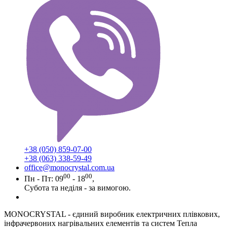
+38 (050) 859-07-00
+38 (063) 338-59-49
office@monocrystal.com.ua
00
00
Пн - Пт: 09
- 18
,
Субота та неділя - за вимогою.
MONOCRYSTAL - єдиний виробник електричних плівкових,
інфрачервоних нагрівальних елементів та систем Тепла