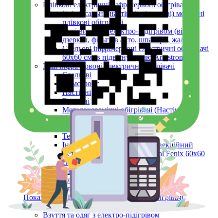
Плівкові електричні інфрачервоні обігрівачі
Універсальні (настінні, підлогові) мобільні
плівкові обігрівачі
Інші вироби з електро-підігрівом (вікон,
дзеркал, фільтрів авто, шпалери, жалюзі)
Стельові інфрачервоні електричні обігрівачі
60х60 см (в підвісну стелю Armstrong)
Інші інфрачервоні електричні обігрівачі
Стельові
Армстронг
Настінні
Вуличні
Металокерамічні обігрівачі (Настінні,
Стельові, Підлогові, ARMSTRONG)
Керамічні панелі (інфрачервоні)
Тепловентилятори
Інфрачервоний обігрівач конвекційний
металокерамічний Monocrystal Fenix 60x60
см 750 Вт
Аксесуари
Електричні рушникосушки
Електроконвектори
Показати усі Інфрачервоні електричні обігрівачі
Обігрів та сушіння
Взуття та одяг з електро-підігрівом