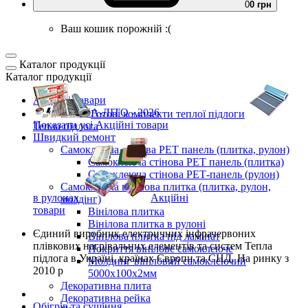
0
0 грн
Ваш кошик порожній :(
Каталог продукції
Каталог продукції
Акційні товари
ВЕСНА-ЛІТО - 2026
Готові комплекти
теплої підлоги
Показати усі Акційні товари
Тепла підлога
Швидкий ремонт
Самоклеюча стінова PET панель (плитка, рулон)
Самоклеюча стінова PET панель (плитка)
Самоклеюча стінова РЕТ-панель (рулон)
Самоклеюча вінілова плитка (плитка, рулон,
в рулонах
Акційні
молдінг)
товари
Вінілова плитка
Вінілова плитка в рулоні
Єдиний виробник
електричних інфрачервоних
Вінілова плитка під ламінат
плівкових нагрівальних елементів та систем Тепла
Покриття вінілове самоклеюче
підлога
в Україні, країнах Європи та СНД.
На ринку з
Молдинг вініловий самоклеючий
2010 р
5000х100х2мм
Декоративна плита
Декоративна рейка
Обігрів та сушіння