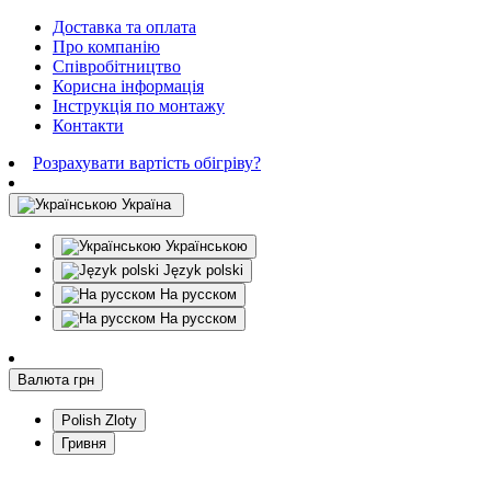
Доставка та оплата
Про компанію
Співробітництво
Корисна інформація
Інструкція по монтажу
Контакти
Розрахувати вартість обігріву?
Україна
Українською
Język polski
На русском
На русском
Валюта
грн
Polish Zloty
Гривня