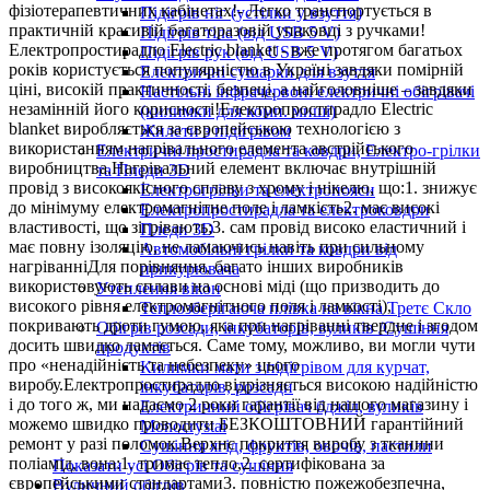
фізіотерапевтичних кабінетах!- Легко транспортується в
Підігрів ніг (устілки у взуття)
практичній красивій багаторазовій упаковці з ручками!
Підігрів тіла (від USB 5 V)
Електропростирадло Electric blanket - вже протягом багатьох
Підігрів рук (від USB 5 V)
років користується популярністю в Україні завдяки помірній
Електричні сушарки для взуття
ціні, високій практичності, безпеці, а найголовніше – завдяки
Настільні інфрачервоні електричні обігрівачі
незамінній його корисності!Електропростирадло Electric
(килимки для комп. миші)
blanket виробляється за європейською технологією з
Жилети з підігрівом
використанням нагрівального елемента австрійського
Електричні простирадла та ковдри, Електро-грілки
виробництва.Нагрівальний елемент включає внутрішній
та Пледи 3D
провід з високоякісного сплаву з хрому і нікелю, що:1. знижує
Електрогрілки та електропояси
до мінімуму електромагнітне поле і ламкість2. має високі
Електропростирадла та електроковдри
властивості, що зігрівають;3. сам провід високо еластичний і
Пледи 3D
має повну ізоляцію, не ламаючись навіть при сильному
Автомобільні грілки та ковдри від
нагріванніДля порівняння, багато інших виробників
прикурювача
використовують сплави на основі міді (що призводить до
Утеплення вікон
високого рівня електромагнітного поля і ламкості),
Теплозберігаюча плівка на вікна Третє Скло
покривають дроти гумою, яка при нагріванні твердне і згодом
Обігрів розсади, інкубаторів, вуликів /Сушіння
досить швидко ламається. Саме тому, можливо, ви могли чути
продуктів
про «ненадійність та небезпеку» цього
Килимки мати з підігрівом для курчат,
виробу.Електропростирадло відрізняється високою надійністю
інкубаторів, розсади
і до того ж, ми надаємо 2 роки гарантії від нашого магазину і
Електричний обігрівач бджіл, вуликів
можемо швидко проводити БЕЗКОШТОВНИЙ гарантійний
Monocrystal
ремонт у разі поломок.Верхнє покриття виробу з тканини
Сушіння ягід, фруктів, овочів, пастили
поліамід, вона:1. тримає тепло,2. сертифікована за
Показати усі Обігрів та сушіння
європейськими стандартами3. повністю пожежобезпечна,
Вуличний обігрів