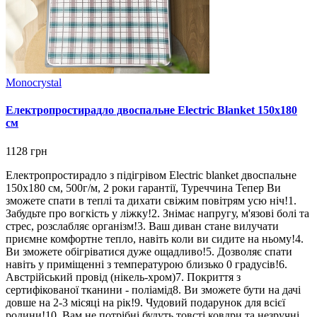
Monocrystal
Електропростирадло двоспальне Electric Blanket 150х180
см
1128 грн
Електропростирадло з підігрівом Electric blanket двоспальне
150х180 см, 500г/м, 2 роки гарантії, Туреччина Тепер Ви
зможете спати в теплі та дихати свіжим повітрям усю ніч!1.
Забудьте про вогкість у ліжку!2. Знімає напругу, м'язові болі та
стрес, розслабляє організм!3. Ваш диван стане вилучати
приємне комфортне тепло, навіть коли ви сидите на ньому!4.
Ви зможете обігріватися дуже ощадливо!5. Дозволяє спати
навіть у приміщенні з температурою близько 0 градусів!6.
Австрійський провід (нікель-хром)7. Покриття з
сертифікованої тканини - поліамід8. Ви зможете бути на дачі
довше на 2-3 місяці на рік!9. Чудовий подарунок для всієї
родини!10. Вам не потрібні будуть товсті ковдри та незручні