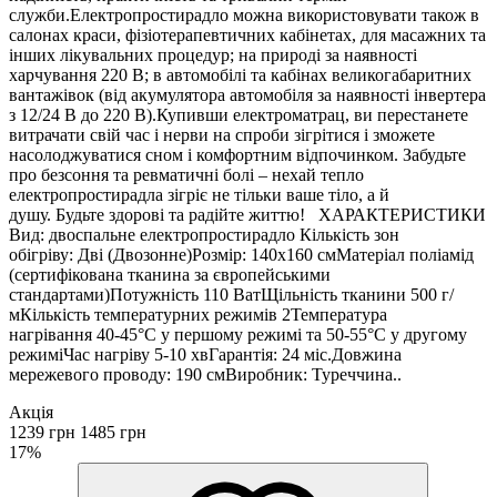
служби.Електропростирадло можна використовувати також в
салонах краси, фізіотерапевтичних кабінетах, для масажних та
інших лікувальних процедур; на природі за наявності
харчування 220 В; в автомобілі та кабінах великогабаритних
вантажівок (від акумулятора автомобіля за наявності інвертера
з 12/24 В до 220 В).Купивши електроматрац, ви перестанете
витрачати свій час і нерви на спроби зігрітися і зможете
насолоджуватися сном і комфортним відпочинком. Забудьте
про безсоння та ревматичні болі – нехай тепло
електропростирадла зігріє не тільки ваше тіло, а й
душу. Будьте здорові та радійте життю! ХАРАКТЕРИСТИКИ
Вид: двоспальне електропростирадло Кількість зон
обігріву: Дві (Двозонне)Розмір: 140х160 смМатеріал поліамід
(сертифікована тканина за європейськими
стандартами)Потужність 110 ВатЩільність тканини 500 г/
мКількість температурних режимів 2Температура
нагрівання 40-45°С у першому режимі та 50-55°С у другому
режиміЧас нагріву 5-10 хвГарантія: 24 міс.Довжина
мережевого проводу: 190 смВиробник: Туреччина..
Акція
1239 грн
1485 грн
17%