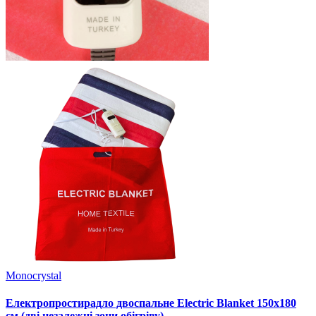
Monocrystal
Електропростирадло двоспальне Electric Blanket 150х180
см (дві незалежні зони обігріву)