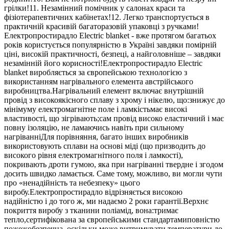
грілки!11. Незамінний помічник у салонах краси та
фізіотерапевтичних кабінетах!12. Легко транспортується в
практичній красивій багаторазовій упаковці з ручками!
Електропростирадло Electric blanket - вже протягом багатьох
років користується популярністю в Україні завдяки помірній
ціні, високій практичності, безпеці, а найголовніше – завдяки
незамінній його корисності!Електропростирадло Electric
blanket виробляється за європейською технологією з
використанням нагрівального елемента австрійського
виробництва.Нагрівальний елемент включає внутрішній
провід з високоякісного сплаву з хрому і нікелю, що:знижує до
мінімуму електромагнітне поле і ламкістьмає високі
властивості, що зігрівають;сам провід високо еластичний і має
повну ізоляцію, не ламаючись навіть при сильному
нагріванніДля порівняння, багато інших виробників
використовують сплави на основі міді (що призводить до
високого рівня електромагнітного поля і ламкості),
покривають дроти гумою, яка при нагріванні твердне і згодом
досить швидко ламається. Саме тому, можливо, ви могли чути
про «ненадійність та небезпеку» цього
виробу.Електропростирадло відрізняється високою
надійністю і до того ж, ми надаємо 2 роки гарантії.Верхнє
покриття виробу з тканини поліамід, вона:тримає
тепло,сертифікована за європейськими стандартамиповністю
пожежобезпечна, оскільки може витримувати температури до