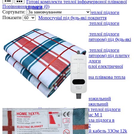
Готові комплекти теплої інфрачервоної плівкової
Порівняння товарів (0)
підлоги
Сортувати:
Комплекти для монтажу теплої підлоги
Показати
Monocrystal під будь-які покриття
Комплекти для монтажу теплої підлоги
Monocrystal під плитку
Комплекти для монтажу теплої підлоги
Monocrystal (з терморегулятором) під будь-які
покриття
Комплекти для монтажу теплої підлоги
Monocrystal (з терморегулятором) під плитку
Терморегулятори для теплої підлоги
Комплектуючі для монтажу теплої електричної
підлоги
Показати усі Інфрачервона електрична плівкова тепла
підлога
Кабельні системи опалення
Нагрівальні кабелі
Нагрівальний кабель одножильний
Нагрівальний кабель двожильний
Нагрівальний кабель для теплої підлоги
(тонкий). Під плитку. Клас М 1
Кабельна електрична тепла підлога в
бетонну стяжку Клас М 2
Вуглецевий нагрівальний кабель 33Ом 12k