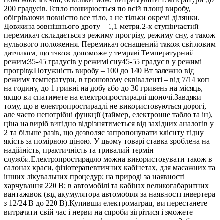
200 градусів.Тепло поширюється по всій площі виробу,
обігріваючи повністю все тіло, а не тільки окремі ділянки.
Довжина зовнішнього дроту – 1,1 метри.2-х ступінчастий
перемикач складається з режиму прогріву, режиму сну, а також
нульового положення. Перемикач оснащений також світловим
датчиком, що також допоможе у темряві.Температурний
режим:35-45 градусів у режимі сну45-55 градусів у режимі
прогріву.Потужність виробу – 100 до 140 Вт залежно від
режиму температури, в грошовому еквіваленті – від 7/14 коп
на годину, до 1 гривні на добу або до 30 гривень на місяць,
якщо ви спатимете на електропростирадлі щоночі.Завдяки
тому, що в електропростирадлі не використовуються дорогі,
але часто непотрібні функції (таймер, електронне табло та ін),
ціна на виріб вигідно відрізнятиметься від західних аналогів у
2 та більше разів, що дозволяє запропонувати клієнту гідну
якість за помірною ціною. У цьому товарі ставка зроблена на
надійність, практичність та тривалий термін
служби.Електропростирадло можна використовувати також в
салонах краси, фізіотерапевтичних кабінетах, для масажних та
інших лікувальних процедур; на природі за наявності
харчування 220 В; в автомобілі та кабінах великогабаритних
вантажівок (від акумулятора автомобіля за наявності інвертера
з 12/24 В до 220 В).Купивши електроматрац, ви перестанете
витрачати свій час і нерви на спроби зігрітися і зможете