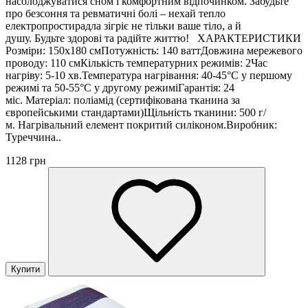
насолоджуватися сном і комфортним відпочинком. Забудьте
про безсоння та ревматичні болі – нехай тепло
електропростирадла зігріє не тільки ваше тіло, а й
душу. Будьте здорові та радійте життю! ХАРАКТЕРИСТИКИ
Розміри: 150х180 смПотужність: 140 ваттДовжина мережевого
проводу: 110 смКількість температурних режимів: 2Час
нагріву: 5-10 хв.Температура нагрівання: 40-45°С у першому
режимі та 50-55°С у другому режиміГарантія: 24
міс. Матеріал: поліамід (сертифікована тканина за
європейськими стандартами)Щільність тканини: 500 г/
м. Нагрівальний елемент покритий силіконом.Виробник:
Туреччина..
1128 грн
Купити