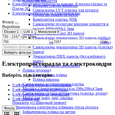
Підлогові покриття
Електричні простирадла та ковдри, Електро-грілки та
Вінілова плитка ковролін
Пледи 3D
Самоклеюча LVT плитка для підлоги
Електропростирадла та електроковдри
Підлогові покриття пазли
Композитна плитка ДПК
Фільтр
Самоклеюче підлогове вінілове покриття в
Виробник
рулоні 3000х600х1,5мм
Ekvator
1
LUX
1
Monocrystal
9
Самоклеючі декоративні 3D панелі
750
-
2167
грн
Ціна
Самоклеюча декоративна 3D панель (рейка)
-
грн
Самоклеюча декоративна 3D панель (рулон)
Самоклеюча декоративна 3D панель (плитка)
Виберіть фільтри
ПВХ панелі
Виберіть фільтри
Декоративна ПВХ панель (без клейового
шару)
Електропростирадла та електроковдри
ПВХ панелі на самоклейці
Плівка (рулони)
Виберіть підкатегорію
Самоклеюча плівка
Плівка віконна
Самоклеюча поліуретанова плитка
Електропростирадла односпальні
Мозаїка з декоративного скла 298х298х4,5мм
Електропростирадла полуторні
Самоклеюча гнучка штукатурка (плитка, рулон)
Електропростирадла двоспальні
Меблі для дому, дачі, пікніка
Електроковдри
Показати усі Швидкий ремонт
Інфрачервона електрична плівкова тепла підлога
Фільтр
Інфрачервона плівка на метри