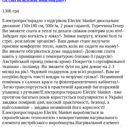
1306 грн
Електропростирадло з підігрівом Electric blanket двоспальне
двозонне 150х180 см, 500г/м, 2 роки гарантії, ТуреччинаТепер
Ви зможете спати в теплі та дихати свіжим повітрям усю ніч!-
Забудьте про вогкість у ліжку!- Знімає напругу, м'язові болі та
стрес, розслабляє організм!- Ваш диван стане вилучати
приємне комфортне тепло, навіть коли ви сидите на ньому!-
Ви зможете обігріватися дуже ощадливо!- Дозволяє спати
навіть у приміщенні з температурою близько 0 градусів!-
Австрійський провід (нікель-хром)- Покриття з сертифікованої
тканини - поліамід- Ви зможете бути на дачі довше на 2-3
місяці на рік!- Чудовий подарунок для всієї родини!- Вам не
потрібні будуть товсті ковдри та незручні грілки!- Незамінний
помічник у салонах краси та фізіотерапевтичних кабінетах!-
Легко транспортується в практичній красивій багаторазовій
упаковці з ручками!Електропростирадло Electric blanket - вже
протягом багатьох років користується популярністю в Україні
завдяки помірній ціні, високій практичності, безпеці, а
найголовніше – завдяки незамінній його корисності!
Електропростирадло Electric blanket виробляється за
європейською технологією з використанням нагрівального
елемента австрійського виробництва.Нагрівальний елемент