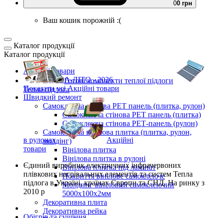
0
0 грн
Ваш кошик порожній :(
Каталог продукції
Каталог продукції
Акційні товари
ВЕСНА-ЛІТО - 2026
Готові комплекти
теплої підлоги
Показати усі Акційні товари
Тепла підлога
Швидкий ремонт
Самоклеюча стінова PET панель (плитка, рулон)
Самоклеюча стінова PET панель (плитка)
Самоклеюча стінова РЕТ-панель (рулон)
Самоклеюча вінілова плитка (плитка, рулон,
в рулонах
Акційні
молдінг)
товари
Вінілова плитка
Вінілова плитка в рулоні
Єдиний виробник
електричних інфрачервоних
Вінілова плитка під ламінат
плівкових нагрівальних елементів та систем Тепла
Покриття вінілове самоклеюче
підлога
в Україні, країнах Європи та СНД.
На ринку з
Молдинг вініловий самоклеючий
2010 р
5000х100х2мм
Декоративна плита
Декоративна рейка
Обігрів та сушіння