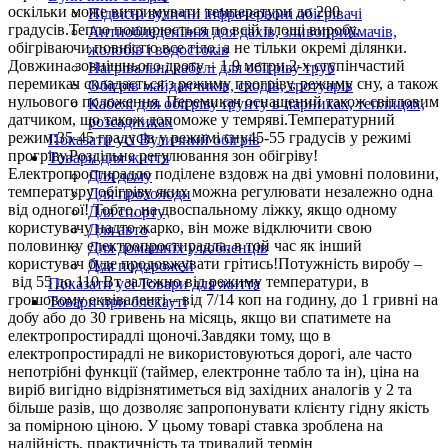
оскільки може витримувати температури до 200
Підвісні вуличні інфрачервоні обігрівачі
градусів.Тепло поширюється по всій площі виробу,
Антиобледеніння для дахів, зливоприймачів,
обігріваючи повністю все тіло, а не тільки окремі ділянки.
жолобів і водостоків
Довжина зовнішнього дроту – 1,9 метри.2-х ступінчастий
Нагрівальні кабелі для обігріву труб
перемикач складається з режиму прогріву, режиму сну, а також
Обігрів майданчиків, сходів, тротуарів
нульового положення. Перемикач оснащений також світловим
Кабелі для обігріву ґрунту в парниках, теплицях,
датчиком, що також допоможе у темряві.Температурний
розсадниках
режим:35-45 градусів у режимі сну45-55 градусів у режимі
Показати усі Вуличний обігрів
прогріву.Роздільне регулювання зон обігріву!
Товари для життя
Електропростирадло поділене вздовж на дві умовні половини,
Для дому
температуру обігріву яких можна регулювати незалежно одна
Для прохолоди
від одногої! Тобто, на двоспальному ліжку, якщо одному
Для спорту
користувачу надто жарко, він може відключити свою
Для авто
половинку електропростирадла, в той час як інший
Для домашніх улюбленців
користувач буде продовжувати грітись!Потужність виробу –
Для подорожей
від 55 до 110 Вт залежно від режиму температури, в
Показати усі Товари для життя
грошовому еквіваленті – від 7/14 коп на годину, до 1 гривні на
Товари при блєкауті
добу або до 30 гривень на місяць, якщо ви спатимете на
електропростирадлі щоночі.Завдяки тому, що в
електропростирадлі не використовуються дорогі, але часто
непотрібні функції (таймер, електронне табло та ін), ціна на
виріб вигідно відрізнятиметься від західних аналогів у 2 та
більше разів, що дозволяє запропонувати клієнту гідну якість
за помірною ціною. У цьому товарі ставка зроблена на
надійність, практичність та тривалий термін