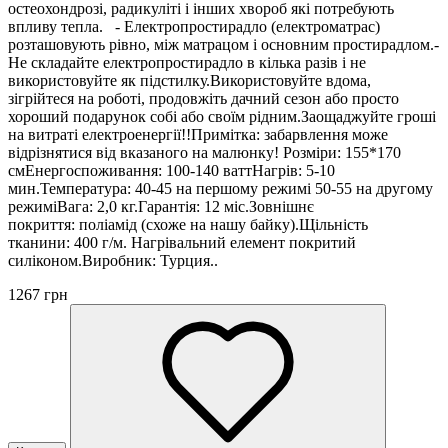
остеохондрозі, радикуліті і інших хвороб які потребують
впливу тепла. - Електропростирадло (електроматрас)
розташовують рівно, між матрацом і основним простирадлом.-
Не складайте електропростирадло в кілька разів і не
використовуйте як підстилку.Використовуйте вдома,
зігрійтеся на роботі, продовжіть дачний сезон або просто
хороший подарунок собі або своїм рідним.Заощаджуйте гроші
на витраті електроенергії!!Примітка: забарвлення може
відрізнятися від вказаного на малюнку! Розміри: 155*170
смЕнергоспоживання: 100-140 ваттНагрів: 5-10
мин.Температура: 40-45 на першому режимі 50-55 на другому
режиміВага: 2,0 кг.Гарантія: 12 міс.Зовнішнє
покриття: поліамід (схоже на нашу байку).Щільність
тканини: 400 г/м. Нагрівальний елемент покритий
силіконом.Виробник: Турция..
1267 грн