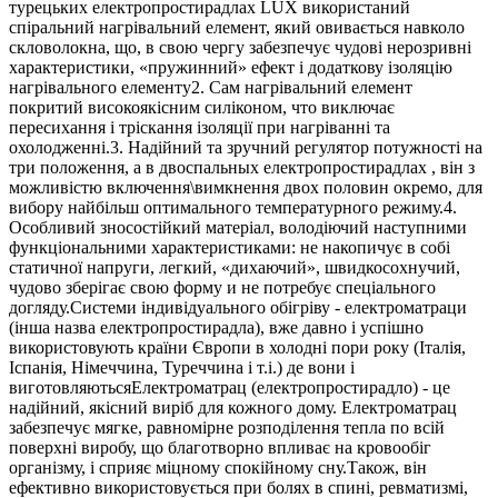
турецьких електропростирадлах LUX використаний
спіральний нагрівальний елемент, який овивається навколо
скловолокна, що, в свою чергу забезпечує чудові нерозривні
характеристики, «пружинний» ефект і додаткову ізоляцію
нагрівального елементу2. Сам нагрівальний елемент
покритий високоякісним силіконом, что виключає
пересихання і тріскання ізоляції при нагріванні та
охолодженні.3. Надійний та зручний регулятор потужності на
три положення, а в двоспальных електропростирадлах , він з
можливістю включення\вимкнення двох половин окремо, для
вибору найбільш оптимального температурного режиму.4.
Особливий зносостійкий матеріал, володіючий наступними
функціональними характеристиками: не накопичує в собі
статичної напруги, легкий, «дихаючий», швидкосохнучий,
чудово зберігає свою форму и не потребує спеціального
догляду.Системи індивідуального обігріву - електроматраци
(інша назва електропростирадла), вже давно і успішно
використовують країни Європи в холодні пори року (Італія,
Іспанія, Німеччина, Туреччина і т.і.) де вони і
виготовляютьсяЕлектроматрац (електропростирадло) - це
надійний, якісний виріб для кожного дому. Електроматрац
забезпечує мягке, равномірне розподілення тепла по всій
поверхні виробу, що благотворно впливає на кровообіг
організму, і сприяє міцному спокійному сну.Також, він
ефективно використовується при болях в спині, ревматизмі,