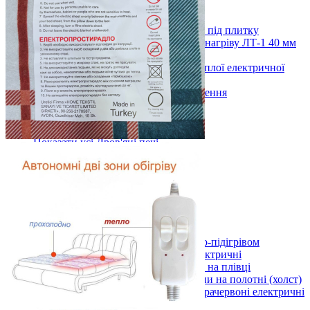
D3мм 1
Нагрівальні мати
Нагрівальні мати (тонкі) під плитку
Вуглецева стрічка для електронагріву ЛТ-1 40 мм
(5 м.п.)
Комплектуючі для монтажу теплої електричної
підлоги, кабеля
Показати усі Кабельні системи опалення
Дров'яні печі
Булер'яни
Буржуйки
Показати усі Дров'яні печі
Теплі килими з електро-підігрівом
Килимки 220 В
Стандарт
Універсал
Преміум
Килимки 12 В (автомобільні)
Килимки 220 В та 12 В
Показати усі Теплі килими з електро-підігрівом
Картини обігрівачі інфрачервоні електричні
Електричні картини обігрівачі на плівці
Інфрачервоні обігрівачі картини на полотні (холст)
Показати усі Картини обігрівачі інфрачервоні електричні
Інфрачервоні електричні обігрівачі