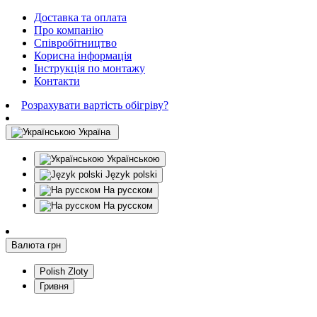
Доставка та оплата
Про компанію
Співробітництво
Корисна інформація
Інструкція по монтажу
Контакти
Розрахувати вартість обігріву?
Україна
Українською
Język polski
На русском
На русском
Валюта
грн
Polish Zloty
Гривня