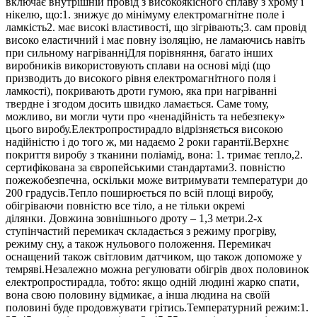
включає внутрішній провід з високоякісного сплаву з хрому і
нікелю, що:1. знижує до мінімуму електромагнітне поле і
ламкість2. має високі властивості, що зігрівають;3. сам провід
високо еластичний і має повну ізоляцію, не ламаючись навіть
при сильному нагріванніДля порівняння, багато інших
виробників використовують сплави на основі міді (що
призводить до високого рівня електромагнітного поля і
ламкості), покривають дроти гумою, яка при нагріванні
твердне і згодом досить швидко ламається. Саме тому,
можливо, ви могли чути про «ненадійність та небезпеку»
цього виробу.Електропростирадло відрізняється високою
надійністю і до того ж, ми надаємо 2 роки гарантії.Верхнє
покриття виробу з тканини поліамід, вона: 1. тримає тепло,2.
сертифікована за європейськими стандартами3. повністю
пожежобезпечна, оскільки може витримувати температури до
200 градусів.Тепло поширюється по всій площі виробу,
обігріваючи повністю все тіло, а не тільки окремі
ділянки. Довжина зовнішнього дроту – 1,3 метри.2-х
ступінчастий перемикач складається з режиму прогріву,
режиму сну, а також нульового положення. Перемикач
оснащений також світловим датчиком, що також допоможе у
темряві.Незалежно можна регулювати обігрів двох половинок
електропростирадла, тобто: якщо одній людині жарко спати,
вона свою половину відмикає, а інша людина на своїй
половині буде продовжувати грітись.Температурний режим:1.