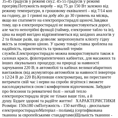
35-45 градусів у режимі сну2. 45-55 градусів у режимі
прогріву.Потужність виробу – від 75 до 150 Вт залежно від
режиму температури, в грошовому еквіваленті – від 7/14 коп
на годину, до 1 гривні на добу або до 30 гривень на місяць,
якщо ви спатимете на електропростирадлі щоночі.Завдяки
тому, що в електропростирадлі не використовуються дорогі,
але часто непотрібні функції (таймер, електронне табло та ін),
ціна на виріб вигідно відрізнятиметься від західних аналогів у
2 та більше разів, що дозволяє запропонувати клієнту гідну
якість за помірною ціною. У цьому товарі ставка зроблена на
надійність, практичність та тривалий термін
служби.Електропростирадло можна використовувати також в
салонах краси, фізіотерапевтичних кабінетах, для масажних та
інших лікувальних процедур; на природі за наявності
харчування 220 В; в автомобілі та кабінах великогабаритних
вантажівок (від акумулятора автомобіля за наявності інвертера
з 12/24 В до 220 В).Купивши електроматрац, ви перестанете
витрачати свій час і нерви на спроби зігрітися і зможете
насолоджуватися сном і комфортним відпочинком. Забудьте
про безсоння та ревматичні болі – нехай тепло
електропростирадла зігріє не тільки ваше тіло, а й
душу. Будьте здорові та радійте життю! ХАРАКТЕРИСТИКИ
Розміри: 150х180 смПотужність - 150 ваттВид - двоспальне
електропростирадлоМатеріал - поліамід (сертифікована
тканина за європейськими стандартами)Щільність тканини -