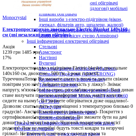
Плівкові електричні інфрачервоні обігрівачі
Універсальні (настінні, підлогові) мобільні
плівкові обігрівачі
Monocrystal
Інші вироби з електро-підігрівом (вікон,
дзеркал, фільтрів авто, шпалери, жалюзі)
Електропростирадло двоспальне Electric Blanket 140х160
Стельові інфрачервоні електричні обігрівачі
см (дві незалежні зони обігріву)
60х60 см (в підвісну стелю Armstrong)
Інші інфрачервоні електричні обігрівачі
Стельові
Акція
Армстронг
1239 грн
1485 грн
Настінні
17%
Вуличні
Електропростирадло з підігрівом Electric blanket двоспальне
Металокерамічні обігрівачі (Настінні,
140х160 см, двозонне, 500г/м, 2 роки гарантії,
Стельові, Підлогові, ARMSTRONG)
ТуреччинаТепер Ви зможете спати в теплі та дихати свіжим
Керамічні панелі (інфрачервоні)
повітрям усю ніч!- Забудьте про вогкість у ліжку!- Знімає
Тепловентилятори
напругу, м'язові болі та стрес, розслабляє організм!- Ваш диван
Інфрачервоний обігрівач конвекційний
стане вилучати приємне комфортне тепло, навіть коли ви
металокерамічний Monocrystal Fenix 60x60
сидите на ньому!- Ви зможете обігріватися дуже ощадливо!-
см 750 Вт
Дозволяє спати навіть у приміщенні з температурою близько 0
Аксесуари
градусів!- Австрійський провід (нікель-хром)- Покриття з
Електричні рушникосушки
сертифікованої тканини - поліамід- Ви зможете бути на дачі
Електроконвектори
довше на 2-3 місяці на рік!- Чудовий подарунок для всієї
Показати усі Інфрачервоні електричні обігрівачі
родини!- Вам не потрібні будуть товсті ковдри та незручні
Обігрів та сушіння
грілки!- Незамінний помічник у салонах краси та
Взуття та одяг з електро-підігрівом