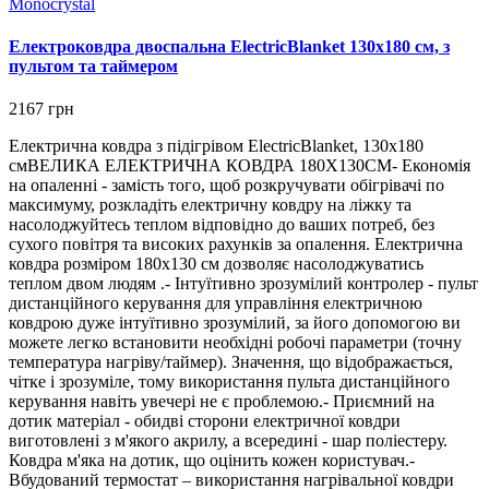
Monocrystal
Електроковдра двоспальна ElectricBlanket 130х180 см, з
пультом та таймером
2167 грн
Електрична ковдра з підігрівом ElectricBlanket, 130х180
смВЕЛИКА ЕЛЕКТРИЧНА КОВДРА 180X130CM- Економія
на опаленні - замість того, щоб розкручувати обігрівачі по
максимуму, розкладіть електричну ковдру на ліжку та
насолоджуйтесь теплом відповідно до ваших потреб, без
сухого повітря та високих рахунків за опалення. Електрична
ковдра розміром 180х130 см дозволяє насолоджуватись
теплом двом людям .- Інтуїтивно зрозумілий контролер - пульт
дистанційного керування для управління електричною
ковдрою дуже інтуїтивно зрозумілий, за його допомогою ви
можете легко встановити необхідні робочі параметри (точну
температура нагріву/таймер). Значення, що відображається,
чітке і зрозуміле, тому використання пульта дистанційного
керування навіть увечері не є проблемою.- Приємний на
дотик матеріал - обидві сторони електричної ковдри
виготовлені з м'якого акрилу, а всередині - шар поліестеру.
Ковдра м'яка на дотик, що оцінить кожен користувач.-
Вбудований термостат – використання нагрівальної ковдри