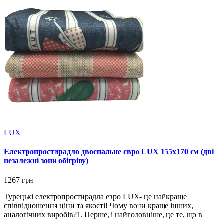
LUX
Електропростирадло двоспальне євро LUX 155х170 см (дві
незалежні зони обігріву)
1267 грн
Турецькі електропростирадла евро LUX- це найкраще
співвідношення ціни та якості! Чому вони краще інших,
аналогічних виробів?1. Перше, і найголовніше, це те, що в