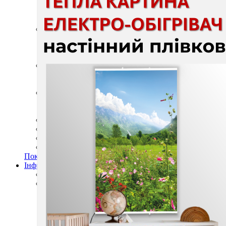
Підлогові покриття пазли
Композитна плитка ДПК
Самоклеюче підлогове вінілове покриття в ру
Самоклеючі декоративні 3D панелі
Самоклеюча декоративна 3D панель (рейка)
Самоклеюча декоративна 3D панель (рулон)
Самоклеюча декоративна 3D панель (плитка)
ПВХ панелі
Декоративна ПВХ панель (без клейового шару
ПВХ панелі на самоклейці
Плівка (рулони)
Самоклеюча плівка
Плівка віконна
Самоклеюча поліуретанова плитка
Мозаїка з декоративного скла 298х298х4,5мм
Самоклеюча гнучка штукатурка (плитка, рулон)
Меблі для дому, дачі, пікніка
Показати усі Швидкий ремонт
Інфрачервона електрична плівкова тепла підлога
Інфрачервона плівка на метри
Готові комплекти теплої інфрачервоної плівкової пі
Комплекти для монтажу теплої підлоги Monocry
Комплекти для монтажу теплої підлоги Monocr
Комплекти для монтажу теплої підлоги Monocry
Комплекти для монтажу теплої підлоги Monocry