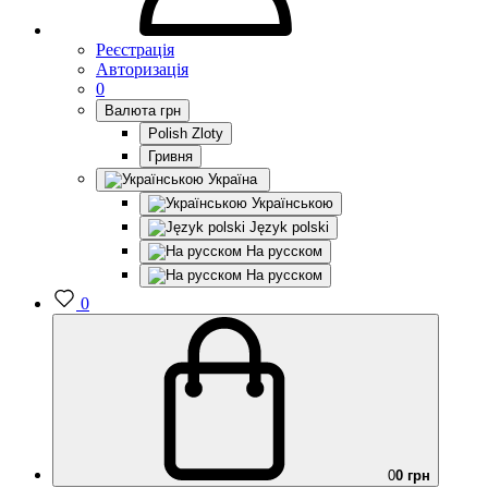
Реєстрація
Авторизація
0
Валюта
грн
Polish Zloty
Гривня
Україна
Українською
Język polski
На русском
На русском
0
0
0 грн