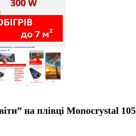
оги
лога
ий). Під плитку. Клас М 1
 стяжку Клас М 2
3мм 1
м.п.)
ги, кабеля
іти” на плівці Monocrystal 105