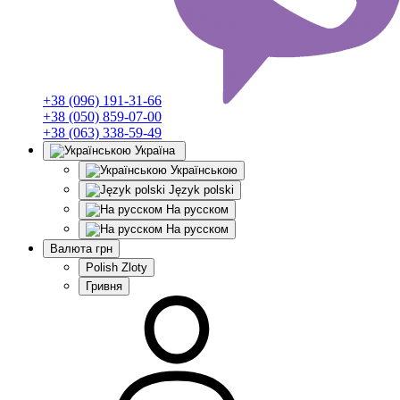
+38 (096) 191-31-66
+38 (050) 859-07-00
+38 (063) 338-59-49
Україна
Українською
Język polski
На русском
На русском
Валюта
грн
Polish Zloty
Гривня