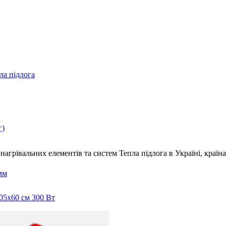
ла підлога
г)
нагрівальних елементів та систем Тепла підлога
в Україні, краї
мм
105x60 см 300 Вт