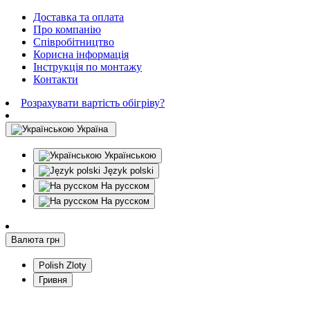
Доставка та оплата
Про компанію
Співробітництво
Корисна інформація
Інструкція по монтажу
Контакти
Розрахувати вартість обігріву?
Україна
Українською
Język polski
На русском
На русском
Валюта
грн
Polish Zloty
Гривня