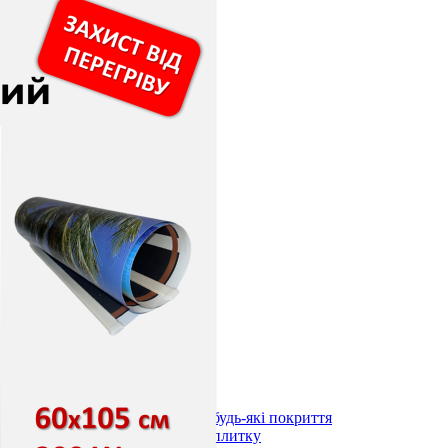
лоні 3000х600х1,5мм
)
длоги
stal під будь-які покриття
ystal під плитку
stal (з терморегулятором) під будь-які покриття
stal (з терморегулятором) під плитку