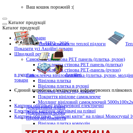
Ваш кошик порожній :(
Каталог продукції
Каталог продукції
Акційні товари
ВЕСНА-ЛІТО - 2026
Готові комплекти
теплої підлоги
Теп
Показати усі Акційні товари
Швидкий ремонт
Самоклеюча стінова PET панель (плитка, рулон)
Самоклеюча стінова PET панель (плитка)
Самоклеюча стінова РЕТ-панель (рулон)
в рулонах
Акційні
Самоклеюча вінілова плитка (плитка, рулон, молдін
товари
Вінілова плитка
Вінілова плитка в рулоні
Єдиний виробник
електричних інфрачервоних плівкових 
Вінілова плитка під ламінат
Покриття вінілове самоклеюче
Молдинг вініловий самоклеючий 5000х100х2
Картини обігрівачі інфрачервоні електричні
Декоративна плита
Електричні картини обігрівачі на плівці
Декоративна рейка
Картина-обігрівач “Польові квіти” на плівці Monocrystal 
Підлогові покриття
Вінілова плитка ковролін
Самоклеюча LVT плитка для підлоги