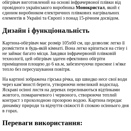
обігрівач виготовлений на основі інфрачервоної плівки від
провідного українського виробника
Монокристал
, який є
єдиним виробником електричних плівкових нагрівальних
елементів в Україні та Європі з понад 15-річним досвідом.
Дизайн і функціональність
Картина-обігрівач має розмір 105х60 см, що дозволяє легко її
розмістити в будь-якій кімнаті. Вона легко кріпиться на стіну і
не займає багато місця. Завдяки інфрачервоній плівковій
технології, цей обігрівач здатен ефективно обігріти
приміщення площею до 6 кв.м, забезпечуючи приємне і м'яке
тепло без пересушування повітря.
На картині зображена гірська річка, що швидко несе свої води
через кам’янисті береги, утворюючи невеликий водоспад.
Яскраві осінні листя на деревах переливаються відтінками
жовтого, помаранчевого і червоного, створюючи теплий
контраст з прохолодною прозорою водою. Картина передає
динаміку природи та відчуття свіжості й спокою осіннього дня
в горах.
Переваги використання: