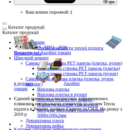
0
0 грн
Ваш кошик порожній :(
Каталог продукції
Каталог продукції
Акційні товари
ВЕСНА-ЛІТО - 2026
Готові комплекти
теплої підлоги
Показати усі Акційні товари
Тепла підлога
Швидкий ремонт
Самоклеюча стінова PET панель (плитка, рулон)
Самоклеюча стінова PET панель (плитка)
Самоклеюча стінова РЕТ-панель (рулон)
Самоклеюча вінілова плитка (плитка, рулон,
в рулонах
Акційні
молдінг)
товари
Вінілова плитка
Вінілова плитка в рулоні
Єдиний виробник
електричних інфрачервоних
Вінілова плитка під ламінат
плівкових нагрівальних елементів та систем Тепла
Покриття вінілове самоклеюче
підлога
в Україні, країнах Європи та СНД.
На ринку з
Молдинг вініловий самоклеючий
2010 р
5000х100х2мм
Декоративна плита
Декоративна рейка
Картини обігрівачі інфрачервоні електричні