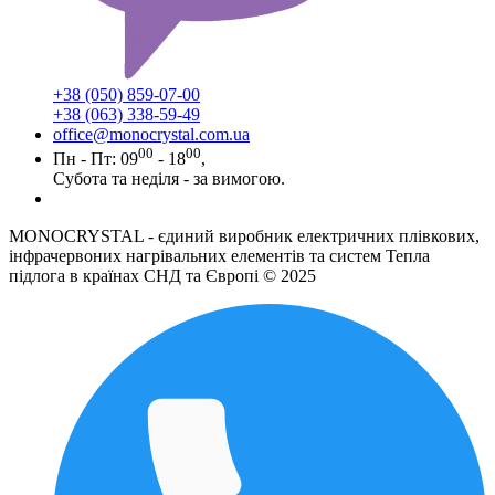
+38 (050) 859-07-00
+38 (063) 338-59-49
office@monocrystal.com.ua
00
00
Пн - Пт: 09
- 18
,
Субота та неділя - за вимогою.
MONOCRYSTAL - єдиний виробник електричних плівкових,
інфрачервоних нагрівальних елементів та систем Тепла
підлога в країнах СНД та Європі © 2025