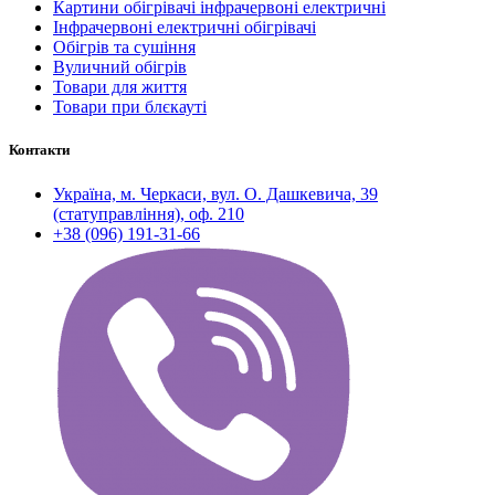
Картини обігрівачі інфрачервоні електричні
Інфрачервоні електричні обігрівачі
Обігрів та сушіння
Вуличний обігрів
Товари для життя
Товари при блєкауті
Контакти
Україна, м. Черкаси, вул. О. Дашкевича, 39
(статуправління), оф. 210
+38 (096) 191-31-66