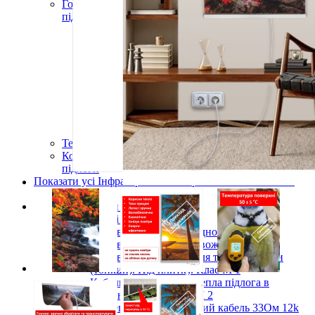
Готові комплекти теплої інфрачервоної плівкової
підлоги
Комплекти для монтажу теплої підлоги
Monocrystal під будь-які покриття
Комплекти для монтажу теплої підлоги
Monocrystal під плитку
Комплекти для монтажу теплої підлоги
Monocrystal (з терморегулятором) під будь-які
покриття
Комплекти для монтажу теплої підлоги
Monocrystal (з терморегулятором) під плитку
Терморегулятори для теплої підлоги
Комплектуючі для монтажу теплої електричної
підлоги
Показати усі Інфрачервона електрична плівкова тепла
підлога
Кабельні системи опалення
Нагрівальні кабелі
Нагрівальний кабель одножильний
Нагрівальний кабель двожильний
Нагрівальний кабель для теплої підлоги
(тонкий). Під плитку. Клас М 1
Кабельна електрична тепла підлога в
бетонну стяжку Клас М 2
Вуглецевий нагрівальний кабель 33Ом 12k