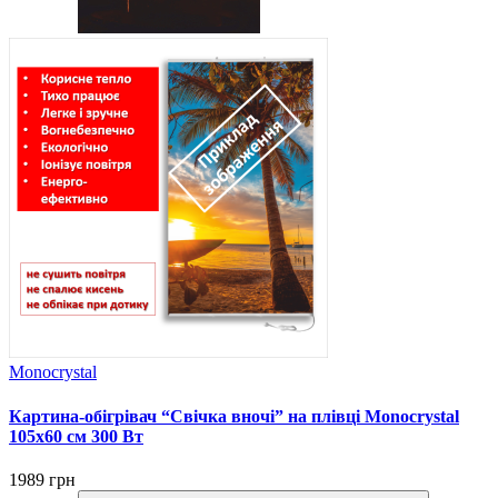
Monocrystal
Картина-обігрівач “Свічка вночі” на плівці Monocrystal
105x60 см 300 Вт
1989 грн