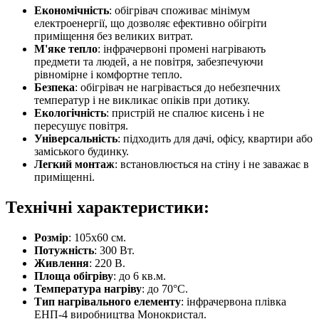
Економічність
: обігрівач споживає мінімум
електроенергії, що дозволяє ефективно обігріти
приміщення без великих витрат.
М'яке тепло
: інфрачервоні промені нагрівають
предмети та людей, а не повітря, забезпечуючи
рівномірне і комфортне тепло.
Безпека
: обігрівач не нагрівається до небезпечних
температур і не викликає опіків при дотику.
Екологічність
: пристрій не спалює кисень і не
пересушує повітря.
Універсальність
: підходить для дачі, офісу, квартири або
заміського будинку.
Легкий монтаж
: встановлюється на стіну і не заважає в
приміщенні.
Технічні характеристики:
Розмір
: 105х60 см.
Потужність
: 300 Вт.
Живлення
: 220 В.
Площа обігріву
: до 6 кв.м.
Температура нагріву
: до 70°C.
Тип нагрівального елементу
: інфрачервона плівка
ЕНП-4 виробництва Монокристал.