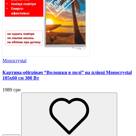
Monocrystal
Картина-обігрівач “Волошки в полі” на плівці Monocrystal
105x60 см 300 Вт
1989 грн