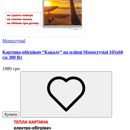
Monocrystal
Картина-обігрівач “Какаду” на плівці Monocrystal 105x60
см 300 Вт
1989 грн
Купити