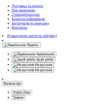
Доставка та оплата
Про компанію
Співробітництво
Корисна інформація
Інструкція по монтажу
Контакти
Розрахувати вартість обігріву?
Україна
Українською
Język polski
На русском
На русском
Валюта
грн
Polish Zloty
Гривня