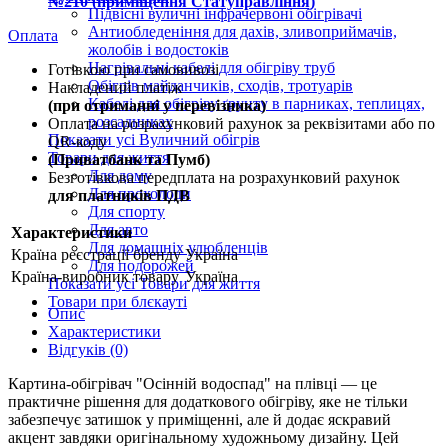
№210 (приміщення Статуправління)
Підвісні вуличні інфрачервоні обігрівачі
Антиобледеніння для дахів, зливоприймачів,
Оплата
жолобів і водостоків
Нагрівальні кабелі для обігріву труб
Готівкою при самовивозі
Обігрів майданчиків, сходів, тротуарів
Накладений платіж
Кабелі для обігріву ґрунту в парниках, теплицях,
(при отриманні у перевізника)
розсадниках
Оплата на розрахунковий рахунок за реквізитами або по
Показати усі Вуличний обігрів
QR-коду
Товари для життя
(Приватбанк та Пумб)
Для дому
Безготівкова передплата на розрахунковий рахунок
Для прохолоди
для платників ПДВ
Для спорту
Для авто
Характеристики
Для домашніх улюбленців
Країна реєстрації бренду
Україна
Для подорожей
Країна-виробник товару
Україна
Показати усі Товари для життя
Товари при блєкауті
Опис
Характеристики
Відгуків (0)
Картина-обігрівач "Осінній водоспад" на плівці — це
практичне рішення для додаткового обігріву, яке не тільки
забезпечує затишок у приміщенні, але й додає яскравий
акцент завдяки оригінальному художньому дизайну. Цей