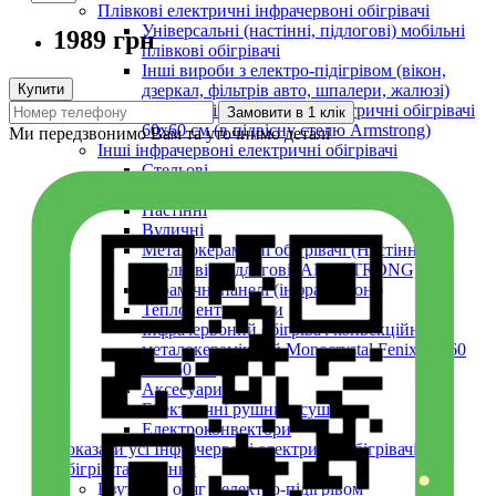
Плівкові електричні інфрачервоні обігрівачі
Універсальні (настінні, підлогові) мобільні
1989 грн
плівкові обігрівачі
Інші вироби з електро-підігрівом (вікон,
Купити
дзеркал, фільтрів авто, шпалери, жалюзі)
Стельові інфрачервоні електричні обігрівачі
Замовити в 1 клік
60х60 см (в підвісну стелю Armstrong)
Ми передзвонимо Вам та уточнимо деталі
Інші інфрачервоні електричні обігрівачі
Стельові
Армстронг
Настінні
Вуличні
Металокерамічні обігрівачі (Настінні,
Стельові, Підлогові, ARMSTRONG)
Керамічні панелі (інфрачервоні)
Тепловентилятори
Інфрачервоний обігрівач конвекційний
металокерамічний Monocrystal Fenix 60x60
см 750 Вт
Аксесуари
Електричні рушникосушки
Електроконвектори
Показати усі Інфрачервоні електричні обігрівачі
Обігрів та сушіння
Взуття та одяг з електро-підігрівом