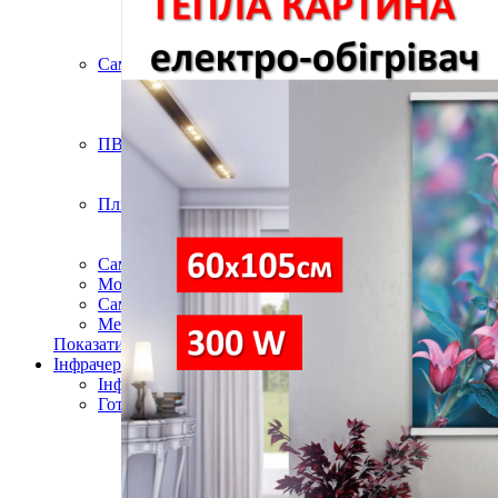
Підлогові покриття пазли
Композитна плитка ДПК
Самоклеюче підлогове вінілове покриття в ру
Самоклеючі декоративні 3D панелі
Самоклеюча декоративна 3D панель (рейка)
Самоклеюча декоративна 3D панель (рулон)
Самоклеюча декоративна 3D панель (плитка)
ПВХ панелі
Декоративна ПВХ панель (без клейового шару
ПВХ панелі на самоклейці
Плівка (рулони)
Самоклеюча плівка
Плівка віконна
Самоклеюча поліуретанова плитка
Мозаїка з декоративного скла 298х298х4,5мм
Самоклеюча гнучка штукатурка (плитка, рулон)
Меблі для дому, дачі, пікніка
Показати усі Швидкий ремонт
Інфрачервона електрична плівкова тепла підлога
Інфрачервона плівка на метри
Готові комплекти теплої інфрачервоної плівкової пі
Комплекти для монтажу теплої підлоги Monocry
Комплекти для монтажу теплої підлоги Monocr
Комплекти для монтажу теплої підлоги Monocry
Комплекти для монтажу теплої підлоги Monocry