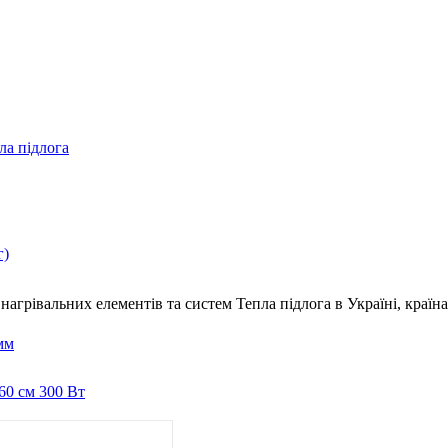
ла підлога
г)
нагрівальних елементів та систем Тепла підлога
в Україні, краї
мм
60 см 300 Вт