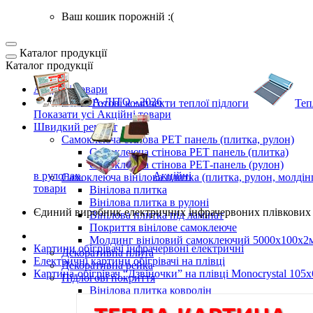
Ваш кошик порожній :(
Каталог продукції
Каталог продукції
Акційні товари
ВЕСНА-ЛІТО - 2026
Готові комплекти
теплої підлоги
Теп
Показати усі Акційні товари
Швидкий ремонт
Самоклеюча стінова PET панель (плитка, рулон)
Самоклеюча стінова PET панель (плитка)
Самоклеюча стінова РЕТ-панель (рулон)
в рулонах
Акційні
Самоклеюча вінілова плитка (плитка, рулон, молдін
товари
Вінілова плитка
Вінілова плитка в рулоні
Єдиний виробник
електричних інфрачервоних плівкових 
Вінілова плитка під ламінат
Покриття вінілове самоклеюче
Молдинг вініловий самоклеючий 5000х100х2
Картини обігрівачі інфрачервоні електричні
Декоративна плита
Електричні картини обігрівачі на плівці
Декоративна рейка
Картина-обігрівач “Дзвіночки” на плівці Monocrystal 105x
Підлогові покриття
Вінілова плитка ковролін
Самоклеюча LVT плитка для підлоги