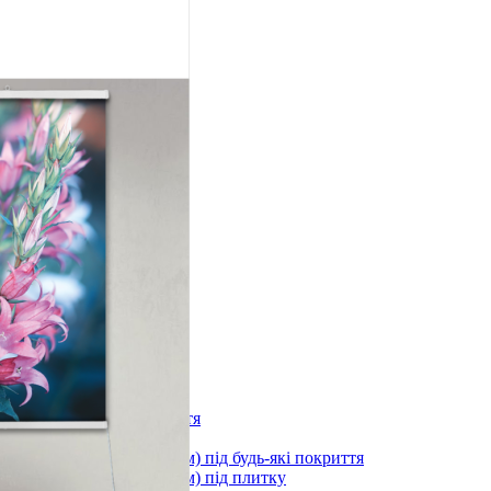
лоні 3000х600х1,5мм
)
длоги
stal під будь-які покриття
ystal під плитку
stal (з терморегулятором) під будь-які покриття
stal (з терморегулятором) під плитку