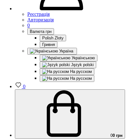
Реєстрація
Авторизація
0
Валюта
грн
Polish Zloty
Гривня
Україна
Українською
Język polski
На русском
На русском
0
0
0 грн