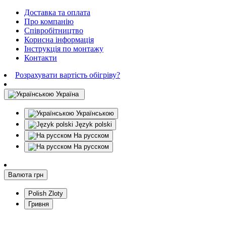
Доставка та оплата
Про компанію
Співробітництво
Корисна інформація
Інструкція по монтажу
Контакти
Розрахувати вартість обігріву?
Україна
Українською
Język polski
На русском
На русском
Валюта
грн
Polish Zloty
Гривня