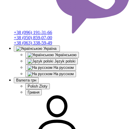
+38 (096) 191-31-66
+38 (050) 859-07-00
+38 (063) 338-59-49
Україна
Українською
Język polski
На русском
На русском
Валюта
грн
Polish Zloty
Гривня