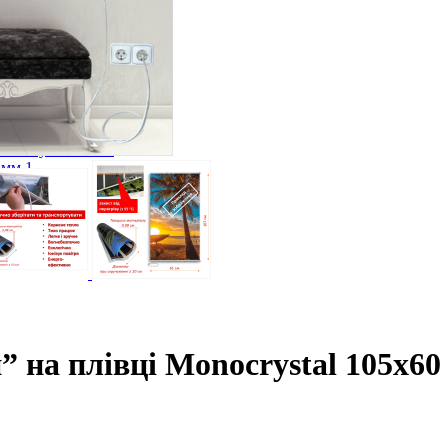
оги
лога
ий). Під плитку. Клас М 1
 стяжку Клас М 2
3мм 1
м.п.)
ги, кабеля
 на плівці Monocrystal 105x60