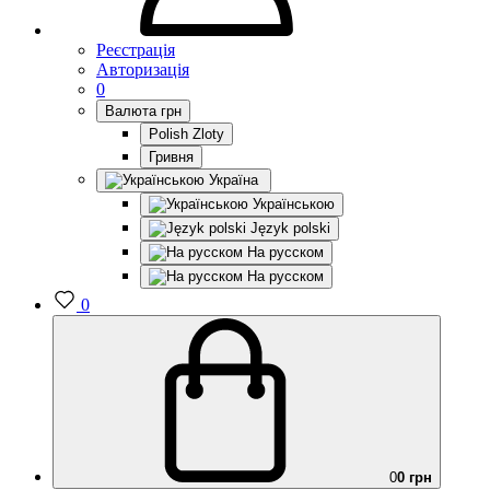
Реєстрація
Авторизація
0
Валюта
грн
Polish Zloty
Гривня
Україна
Українською
Język polski
На русском
На русском
0
0
0 грн