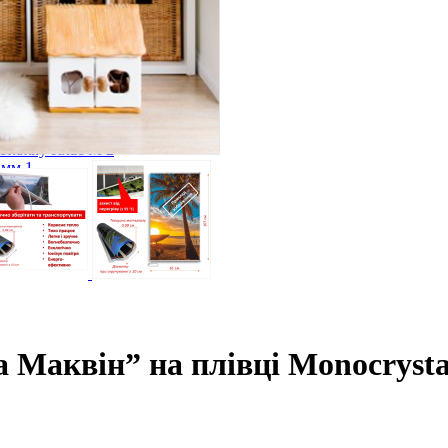
оги
лога
ий). Під плитку. Клас М 1
 стяжку Клас М 2
3мм 1
м.п.)
ги, кабеля
 Маквін” на плівці Monocrysta