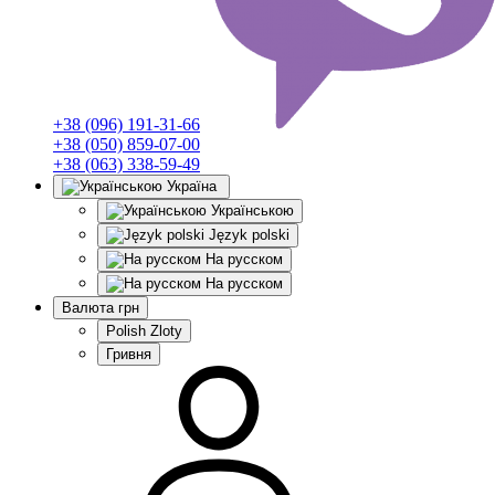
+38 (096) 191-31-66
+38 (050) 859-07-00
+38 (063) 338-59-49
Україна
Українською
Język polski
На русском
На русском
Валюта
грн
Polish Zloty
Гривня