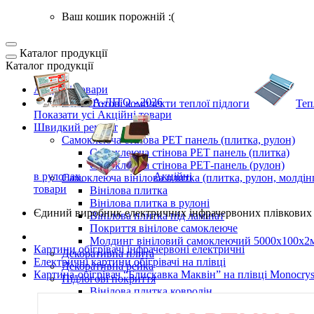
Ваш кошик порожній :(
Каталог продукції
Каталог продукції
Акційні товари
ВЕСНА-ЛІТО - 2026
Готові комплекти
теплої підлоги
Теп
Показати усі Акційні товари
Швидкий ремонт
Самоклеюча стінова PET панель (плитка, рулон)
Самоклеюча стінова PET панель (плитка)
Самоклеюча стінова РЕТ-панель (рулон)
в рулонах
Акційні
Самоклеюча вінілова плитка (плитка, рулон, молдін
товари
Вінілова плитка
Вінілова плитка в рулоні
Єдиний виробник
електричних інфрачервоних плівкових 
Вінілова плитка під ламінат
Покриття вінілове самоклеюче
Молдинг вініловий самоклеючий 5000х100х2
Картини обігрівачі інфрачервоні електричні
Декоративна плита
Електричні картини обігрівачі на плівці
Декоративна рейка
Картина-обігрівач “Блискавка Маквін” на плівці Monocrys
Підлогові покриття
Вінілова плитка ковролін
Самоклеюча LVT плитка для підлоги