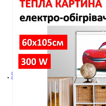
Підлогові покриття пазли
Композитна плитка ДПК
Самоклеюче підлогове вінілове покриття в ру
Самоклеючі декоративні 3D панелі
Самоклеюча декоративна 3D панель (рейка)
Самоклеюча декоративна 3D панель (рулон)
Самоклеюча декоративна 3D панель (плитка)
ПВХ панелі
Декоративна ПВХ панель (без клейового шару
ПВХ панелі на самоклейці
Плівка (рулони)
Самоклеюча плівка
Плівка віконна
Самоклеюча поліуретанова плитка
Мозаїка з декоративного скла 298х298х4,5мм
Самоклеюча гнучка штукатурка (плитка, рулон)
Меблі для дому, дачі, пікніка
Показати усі Швидкий ремонт
Інфрачервона електрична плівкова тепла підлога
Інфрачервона плівка на метри
Готові комплекти теплої інфрачервоної плівкової пі
Комплекти для монтажу теплої підлоги Monocry
Комплекти для монтажу теплої підлоги Monocr
Комплекти для монтажу теплої підлоги Monocry
Комплекти для монтажу теплої підлоги Monocry