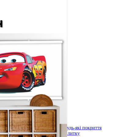
лоні 3000х600х1,5мм
)
длоги
stal під будь-які покриття
ystal під плитку
stal (з терморегулятором) під будь-які покриття
stal (з терморегулятором) під плитку