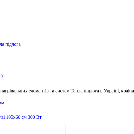
ла підлога
г)
нагрівальних елементів та систем Тепла підлога
в Україні, краї
мм
tal 105x60 см 300 Вт