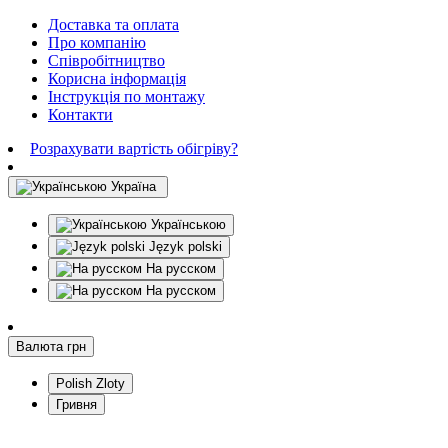
Доставка та оплата
Про компанію
Співробітництво
Корисна інформація
Інструкція по монтажу
Контакти
Розрахувати вартість обігріву?
Україна
Українською
Język polski
На русском
На русском
Валюта
грн
Polish Zloty
Гривня