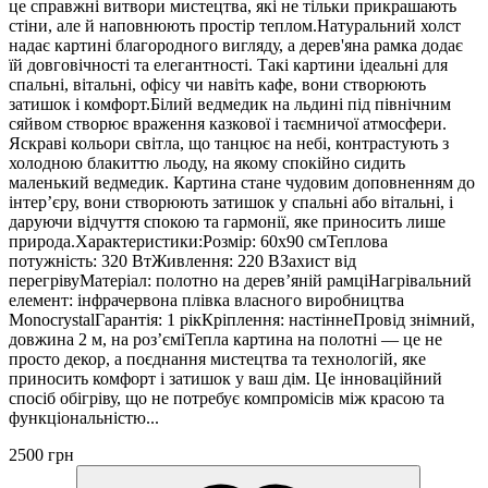
це справжні витвори мистецтва, які не тільки прикрашають
стіни, але й наповнюють простір теплом.Натуральний холст
надає картині благородного вигляду, а дерев'яна рамка додає
їй довговічності та елегантності. Такі картини ідеальні для
спальні, вітальні, офісу чи навіть кафе, вони створюють
затишок і комфорт.Білий ведмедик на льдині під північним
сяйвом створює враження казкової і таємничої атмосфери.
Яскраві кольори світла, що танцює на небі, контрастують з
холодною блакиттю льоду, на якому спокійно сидить
маленький ведмедик. Картина стане чудовим доповненням до
інтер’єру, вони створюють затишок у спальні або вітальні, і
даруючи відчуття спокою та гармонії, яке приносить лише
природа.Характеристики:Розмір: 60х90 смТеплова
потужність: 320 ВтЖивлення: 220 ВЗахист від
перегрівуМатеріал: полотно на дерев’яній рамціНагрівальний
елемент: інфрачервона плівка власного виробництва
MonocrystalГарантія: 1 рікКріплення: настіннеПровід знімний,
довжина 2 м, на роз’єміТепла картина на полотні — це не
просто декор, а поєднання мистецтва та технологій, яке
приносить комфорт і затишок у ваш дім. Це інноваційний
спосіб обігріву, що не потребує компромісів між красою та
функціональністю...
2500 грн