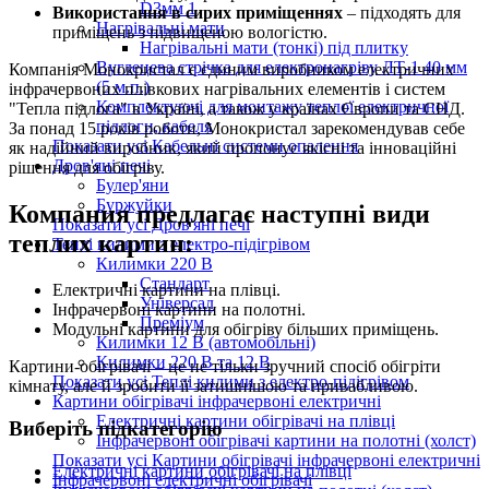
D3мм 1
Використання в сирих приміщеннях
– підходять для
Нагрівальні мати
приміщень з підвищеною вологістю.
Нагрівальні мати (тонкі) під плитку
Вуглецева стрічка для електронагріву ЛТ-1 40 мм
Компанія Монокристал є єдиним виробником електричних
(5 м.п.)
інфрачервоних плівкових нагрівальних елементів і систем
Комплектуючі для монтажу теплої електричної
"Тепла підлога" в Україні, а також у країнах Європи та СНД.
підлоги, кабеля
За понад 15 років роботи, Монокристал зарекомендував себе
Показати усі Кабельні системи опалення
як надійний виробник, який пропонує якісні та інноваційні
Дров'яні печі
рішення для обігріву.
Булер'яни
Буржуйки
Компания предлагає наступні види
Показати усі Дров'яні печі
теплих картин:
Теплі килими з електро-підігрівом
Килимки 220 В
Стандарт
Електричні картини на плівці.
Універсал
Інфрачервоні картини на полотні.
Преміум
Модульні картини для обігріву більших приміщень.
Килимки 12 В (автомобільні)
Килимки 220 В та 12 В
Картини-обігрівачі – це не тільки зручний спосіб обігріти
Показати усі Теплі килими з електро-підігрівом
кімнату, але й зробити її затишнішою та привабливою.
Картини обігрівачі інфрачервоні електричні
Електричні картини обігрівачі на плівці
Виберіть підкатегорію
Інфрачервоні обігрівачі картини на полотні (холст)
Показати усі Картини обігрівачі інфрачервоні електричні
Електричні картини обігрівачі на плівці
Інфрачервоні електричні обігрівачі