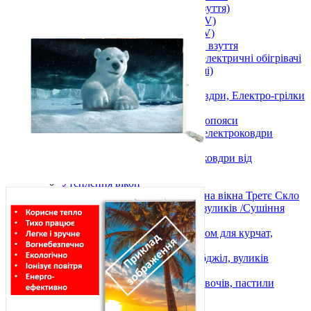
Підігрів ніг (устілки у взуття)
Підігрів тіла (від USB 5 V)
Підігрів рук (від USB 5 V)
Електричні сушарки для взуття
Настільні інфрачервоні електричні обігрівачі
(килимки для комп. миші)
Жилети з підігрівом
Електричні простирадла та ковдри, Електро-грілки
та Пледи 3D
Електрогрілки та електропояси
Електропростирадла та електроковдри
Пледи 3D
Автомобільні грілки та ковдри від
прикурювача
Утеплення вікон
Теплозберігаюча плівка на вікна Третє Скло
Обігрів розсади, інкубаторів, вуликів /Сушіння
продуктів
Килимки мати з підігрівом для курчат,
інкубаторів, розсади
Електричний обігрівач бджіл, вуликів
Monocrystal
Сушіння ягід, фруктів, овочів, пастили
Показати усі Обігрів та сушіння
Вуличний обігрів