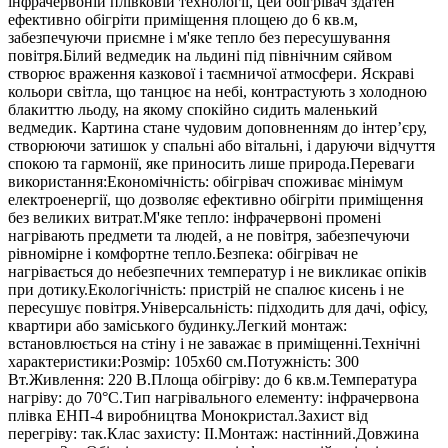
інфрачервоній плівковій технології, цей обігрівач здатен
ефективно обігріти приміщення площею до 6 кв.м,
забезпечуючи приємне і м'яке тепло без пересушування
повітря.Білий ведмедик на льдині під північним сяйвом
створює враження казкової і таємничої атмосфери. Яскраві
кольори світла, що танцює на небі, контрастують з холодною
блакиттю льоду, на якому спокійно сидить маленький
ведмедик. Картина стане чудовим доповненням до інтер’єру,
створюючи затишок у спальні або вітальні, і даруючи відчуття
спокою та гармонії, яке приносить лише природа.Переваги
використання:Економічність: обігрівач споживає мінімум
електроенергії, що дозволяє ефективно обігріти приміщення
без великих витрат.М'яке тепло: інфрачервоні промені
нагрівають предмети та людей, а не повітря, забезпечуючи
рівномірне і комфортне тепло.Безпека: обігрівач не
нагрівається до небезпечних температур і не викликає опіків
при дотику.Екологічність: пристрій не спалює кисень і не
пересушує повітря.Універсальність: підходить для дачі, офісу,
квартири або заміського будинку.Легкий монтаж:
встановлюється на стіну і не заважає в приміщенні.Технічні
характеристики:Розмір: 105х60 см.Потужність: 300
Вт.Живлення: 220 В.Площа обігріву: до 6 кв.м.Температура
нагріву: до 70°C.Тип нагрівального елементу: інфрачервона
плівка ЕНП-4 виробництва Монокристал.Захист від
перегріву: так.Клас захисту: II.Монтаж: настінний.Довжина