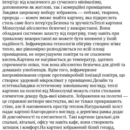
інтер'єр: від класичного до сучасного мінімалізму,
доповнюючи як житлові, так і комерційні приміщення.
Завдяки широкому вибору зображень — пейзажі, тварини,
природа — кожен зможе знайти картину, яка підкреслить
стиль саме його інтер'єру.Безпека та зручністьТеплі картини
Monocrystal абсолютно безпечні у використанні. Вони
обладнані системою захисту від перегріву, тому навіть при
тривалому використанні ви можете бути впевнені у їхній
надійності. Інфрачервона технологія обігріву створює м'яке
тепло, яке рівномірно розподіляється по всій площі
приміщення, не пересушуючи повітря та не спалюючи
кисень.Картина не нагрівається до температур, здатних
спричинити опіки, тож вона абсолютно безпечна для дітей та
домашніх улюбленців. Крім того, інфрачервоне
випромінювання сприяє протимікробній іонізації повітря, що
створює здоровий мікроклімат у приміщенні.Дизайн та
естетикаЗавдяки естетичному зовнішньому вигляду, теплі
картини на полотні від Monocrystal можуть стати стильним
елементом декору будь-якої кімнати. Зображення на полотні —
це справжні витвори мистецтва, які не тільки прикрашають
стіни, але й наповнюють простір теплом.Натуральний холст
надає картині благородного вигляду, а дерев'яна рамка додає
їй довговічності та елегантності. Такі картини ідеальні для
спальні, вітальні, офісу чи навіть кафе, вони створюють
затишок і комфорт.На картині зображений білий гепард,