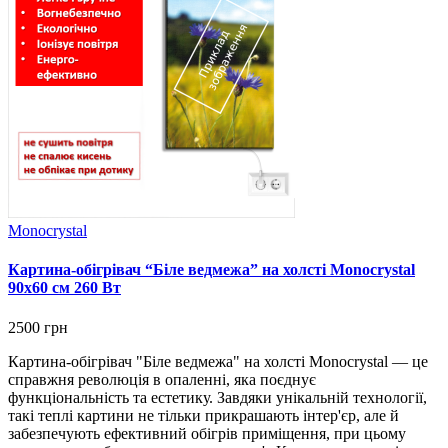
Monocrystal
Картина-обігрівач “Біле ведмежа” на холсті Monocrystal
90x60 см 260 Вт
2500 грн
Картина-обігрівач "Біле ведмежа" на холсті Monocrystal — це
справжня революція в опаленні, яка поєднує
функціональність та естетику. Завдяки унікальній технології,
такі теплі картини не тільки прикрашають інтер'єр, але й
забезпечують ефективний обігрів приміщення, при цьому