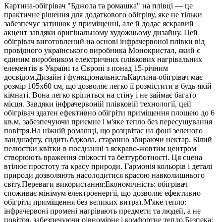
Картина-обігрівач "Бджола та ромашка" на плівці — це
практичне рішення для додаткового обігріву, яке не тільки
забезпечує затишок у приміщенні, але й додає яскравий
акцент завдяки оригінальному художньому дизайну. Цей
обігрівач виготовлений на основі інфрачервоної плівки від
провідного українського виробника Монокристал, який є
єдиним виробником електричних плівкових нагрівальних
елементів в Україні та Європі з понад 15-річним
досвідом.Дизайн і функціональністьКартина-обігрівач має
розмір 105х60 см, що дозволяє легко її розмістити в будь-якій
кімнаті. Вона легко кріпиться на стіну і не займає багато
місця. Завдяки інфрачервоній плівковій технології, цей
обігрівач здатен ефективно обігріти приміщення площею до 6
кв.м, забезпечуючи приємне і м'яке тепло без пересушування
повітря.На ніжній ромашці, що розцвітає на фоні зеленого
ландшафту, сидить бджола, старанно збираючи нектар. Білий
пелюстки квітки в поєднанні з яскраво-жовтим центром
створюють враження свіжості та безтурботності. Ця сцена
втілює простоту та красу природи. Гармонія кольорів і деталі
природи дозволяють насолодитися красою навколишнього
світу.Переваги використання:Економічність: обігрівач
споживає мінімум електроенергії, що дозволяє ефективно
обігріти приміщення без великих витрат.М'яке тепло:
інфрачервоні промені нагрівають предмети та людей, а не
повітря, забезпечуючи рівномірне і комфортне тепло.Безпека: