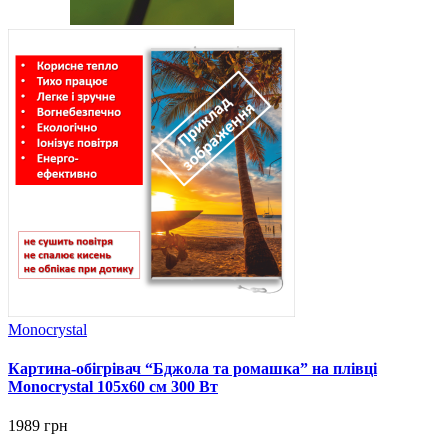
Monocrystal
Картина-обігрівач “Бджола та ромашка” на плівці
Monocrystal 105x60 см 300 Вт
1989 грн