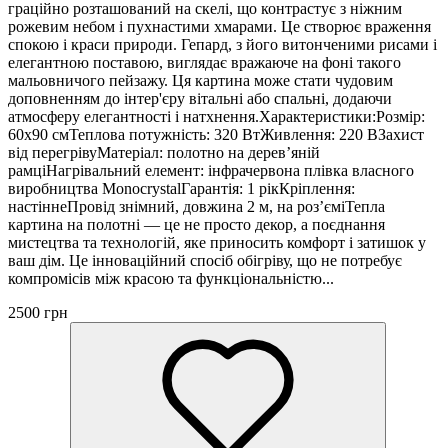
граційно розташований на скелі, що контрастує з ніжним
рожевим небом і пухнастими хмарами. Це створює враження
спокою і краси природи. Гепард, з його витонченими рисами і
елегантною поставою, виглядає вражаюче на фоні такого
мальовничого пейзажу. Ця картина може стати чудовим
доповненням до інтер'єру вітальні або спальні, додаючи
атмосферу елегантності і натхнення.Характеристики:Розмір:
60х90 смТеплова потужність: 320 ВтЖивлення: 220 ВЗахист
від перегрівуМатеріал: полотно на дерев’яній
рамціНагрівальний елемент: інфрачервона плівка власного
виробництва MonocrystalГарантія: 1 рікКріплення:
настіннеПровід знімний, довжина 2 м, на роз’єміТепла
картина на полотні — це не просто декор, а поєднання
мистецтва та технологій, яке приносить комфорт і затишок у
ваш дім. Це інноваційний спосіб обігріву, що не потребує
компромісів між красою та функціональністю...
2500 грн