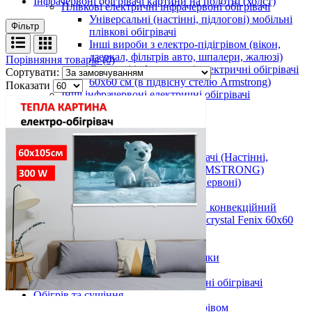
Інфрачервоні обігрівачі картини на полотні (холст)
Плівкові електричні інфрачервоні обігрівачі
Універсальні (настінні, підлогові) мобільні
Фільтр
плівкові обігрівачі
Інші вироби з електро-підігрівом (вікон,
дзеркал, фільтрів авто, шпалери, жалюзі)
Порівняння товарів (0)
Стельові інфрачервоні електричні обігрівачі
Сортувати:
60х60 см (в підвісну стелю Armstrong)
Показати
Інші інфрачервоні електричні обігрівачі
Стельові
Армстронг
Настінні
Вуличні
Металокерамічні обігрівачі (Настінні,
Стельові, Підлогові, ARMSTRONG)
Керамічні панелі (інфрачервоні)
Тепловентилятори
Інфрачервоний обігрівач конвекційний
металокерамічний Monocrystal Fenix 60x60
см 750 Вт
Аксесуари
Електричні рушникосушки
Електроконвектори
Показати усі Інфрачервоні електричні обігрівачі
Обігрів та сушіння
Взуття та одяг з електро-підігрівом