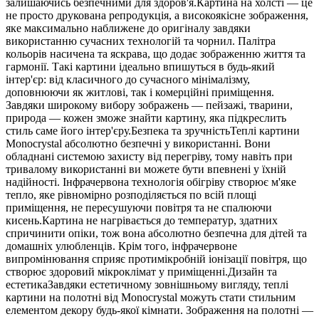
залишаючись безпечними для здоров'я.Картина на холсті — це
не просто друкована репродукція, а високоякісне зображення,
яке максимально наближене до оригіналу завдяки
використанню сучасних технологій та чорнил. Палітра
кольорів насичена та яскрава, що додає зображенню життя та
гармонії. Такі картини ідеально впишуться в будь-який
інтер'єр: від класичного до сучасного мінімалізму,
доповнюючи як житлові, так і комерційні приміщення.
Завдяки широкому вибору зображень — пейзажі, тварини,
природа — кожен зможе знайти картину, яка підкреслить
стиль саме його інтер'єру.Безпека та зручністьТеплі картини
Monocrystal абсолютно безпечні у використанні. Вони
обладнані системою захисту від перегріву, тому навіть при
тривалому використанні ви можете бути впевнені у їхній
надійності. Інфрачервона технологія обігріву створює м'яке
тепло, яке рівномірно розподіляється по всій площі
приміщення, не пересушуючи повітря та не спалюючи
кисень.Картина не нагрівається до температур, здатних
спричинити опіки, тож вона абсолютно безпечна для дітей та
домашніх улюбленців. Крім того, інфрачервоне
випромінювання сприяє протимікробній іонізації повітря, що
створює здоровий мікроклімат у приміщенні.Дизайн та
естетикаЗавдяки естетичному зовнішньому вигляду, теплі
картини на полотні від Monocrystal можуть стати стильним
елементом декору будь-якої кімнати. Зображення на полотні —