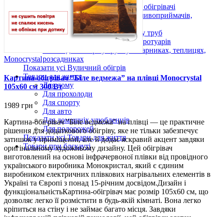
Підвісні вуличні інфрачервоні обігрівачі
Антиобледеніння для дахів, зливоприймачів,
жолобів і водостоків
Нагрівальні кабелі для обігріву труб
Обігрів майданчиків, сходів, тротуарів
Кабелі для обігріву ґрунту в парниках, теплицях,
Monocrystal
розсадниках
Показати усі Вуличний обігрів
Товари для життя
Картина-обігрівач “Біле ведмежа” на плівці Monocrystal
Для дому
105x60 см 300 Вт
Для прохолоди
Для спорту
1989 грн
Для авто
Для домашніх улюбленців
Картина-обігрівач "Біле ведмежа" на плівці — це практичне
Для подорожей
рішення для додаткового обігріву, яке не тільки забезпечує
Показати усі Товари для життя
затишок у приміщенні, але й додає яскравий акцент завдяки
Товари при блєкауті
оригінальному художньому дизайну. Цей обігрівач
виготовлений на основі інфрачервоної плівки від провідного
українського виробника Монокристал, який є єдиним
виробником електричних плівкових нагрівальних елементів в
Україні та Європі з понад 15-річним досвідом.Дизайн і
функціональністьКартина-обігрівач має розмір 105х60 см, що
дозволяє легко її розмістити в будь-якій кімнаті. Вона легко
кріпиться на стіну і не займає багато місця. Завдяки