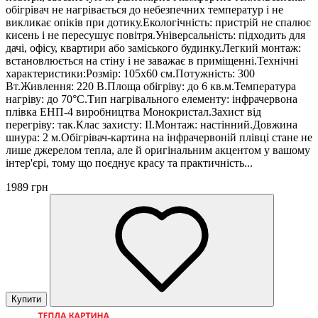
обігрівач не нагрівається до небезпечних температур і не
викликає опіків при дотику.Екологічність: пристрій не спалює
кисень і не пересушує повітря.Універсальність: підходить для
дачі, офісу, квартири або заміського будинку.Легкий монтаж:
встановлюється на стіну і не заважає в приміщенні.Технічні
характеристики:Розмір: 105х60 см.Потужність: 300
Вт.Живлення: 220 В.Площа обігріву: до 6 кв.м.Температура
нагріву: до 70°C.Тип нагрівального елементу: інфрачервона
плівка ЕНП-4 виробництва Монокристал.Захист від
перегріву: так.Клас захисту: II.Монтаж: настінний.Довжина
шнура: 2 м.Обігрівач-картина на інфрачервоній плівці стане не
лише джерелом тепла, але й оригінальним акцентом у вашому
інтер'єрі, тому що поєднує красу та практичність...
1989 грн
Купити