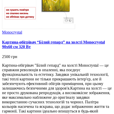
Monocrystal
Картина-обігрівач “Білий гепард” на холсті Monocrystal
90x60 см 320 Вт
2500 грн
Картина-обігрівач "Білий гепард" на холсті Monocrystal — це
справжня революція в опаленні, яка поєднує
функціональність та естетику. Завдяки унікальній технології,
такі теплі картини не тільки прикрашають інтер'єр, але й
забезпечують ефективний обігрів приміщення, при цьому
залишаючись безпечними для здоров'я.Картина на холсті — це
не просто друкована репродукція, а високоякісне зображення,
яке максимально наближене до оригіналу завдяки
використанню сучасних технологій та чорнил. Палітра
кольорів насичена та яскрава, що додає зображенню життя та
гармонії. Такі картини ідеально впишуться в будь-який