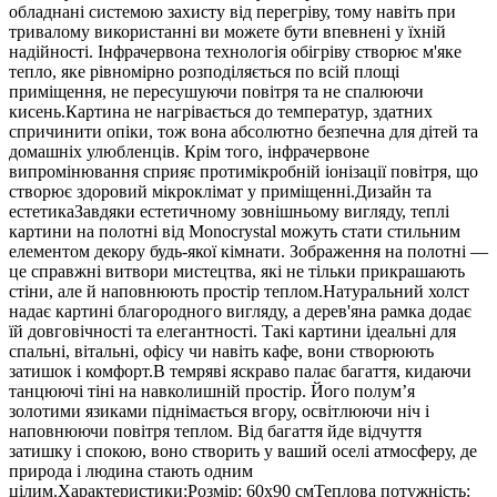
обладнані системою захисту від перегріву, тому навіть при
тривалому використанні ви можете бути впевнені у їхній
надійності. Інфрачервона технологія обігріву створює м'яке
тепло, яке рівномірно розподіляється по всій площі
приміщення, не пересушуючи повітря та не спалюючи
кисень.Картина не нагрівається до температур, здатних
спричинити опіки, тож вона абсолютно безпечна для дітей та
домашніх улюбленців. Крім того, інфрачервоне
випромінювання сприяє протимікробній іонізації повітря, що
створює здоровий мікроклімат у приміщенні.Дизайн та
естетикаЗавдяки естетичному зовнішньому вигляду, теплі
картини на полотні від Monocrystal можуть стати стильним
елементом декору будь-якої кімнати. Зображення на полотні —
це справжні витвори мистецтва, які не тільки прикрашають
стіни, але й наповнюють простір теплом.Натуральний холст
надає картині благородного вигляду, а дерев'яна рамка додає
їй довговічності та елегантності. Такі картини ідеальні для
спальні, вітальні, офісу чи навіть кафе, вони створюють
затишок і комфорт.В темряві яскраво палає багаття, кидаючи
танцюючі тіні на навколишній простір. Його полум’я
золотими язиками піднімається вгору, освітлюючи ніч і
наповнюючи повітря теплом. Від багаття йде відчуття
затишку і спокою, воно створить у ваший оселі атмосферу, де
природа і людина стають одним
цілим.Характеристики:Розмір: 60х90 смТеплова потужність: