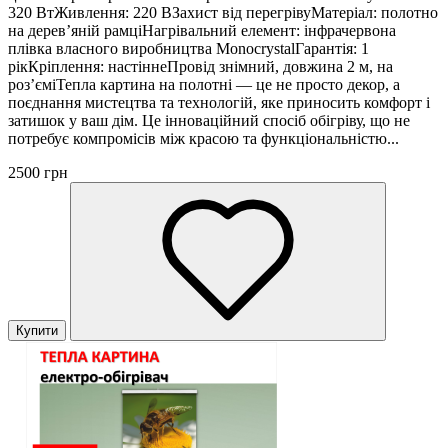
320 ВтЖивлення: 220 ВЗахист від перегрівуМатеріал: полотно
на дерев’яній рамціНагрівальний елемент: інфрачервона
плівка власного виробництва MonocrystalГарантія: 1
рікКріплення: настіннеПровід знімний, довжина 2 м, на
роз’єміТепла картина на полотні — це не просто декор, а
поєднання мистецтва та технологій, яке приносить комфорт і
затишок у ваш дім. Це інноваційний спосіб обігріву, що не
потребує компромісів між красою та функціональністю...
2500 грн
Купити