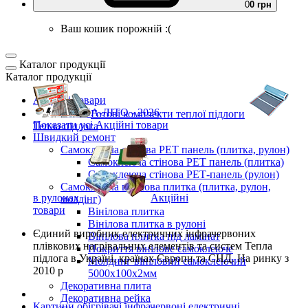
0
0 грн
Ваш кошик порожній :(
Каталог продукції
Каталог продукції
Акційні товари
ВЕСНА-ЛІТО - 2026
Готові комплекти
теплої підлоги
Показати усі Акційні товари
Тепла підлога
Швидкий ремонт
Самоклеюча стінова PET панель (плитка, рулон)
Самоклеюча стінова PET панель (плитка)
Самоклеюча стінова РЕТ-панель (рулон)
Самоклеюча вінілова плитка (плитка, рулон,
в рулонах
Акційні
молдінг)
товари
Вінілова плитка
Вінілова плитка в рулоні
Єдиний виробник
електричних інфрачервоних
Вінілова плитка під ламінат
плівкових нагрівальних елементів та систем Тепла
Покриття вінілове самоклеюче
підлога
в Україні, країнах Європи та СНД.
На ринку з
Молдинг вініловий самоклеючий
2010 р
5000х100х2мм
Декоративна плита
Декоративна рейка
Картини обігрівачі інфрачервоні електричні