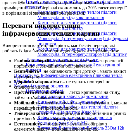
Готові комплекти теплої інфрачервоної плівкової
що вам буде тепло навіть при прохолодному повітрі в
підлоги
приміщенні. Такі обігрівачі економлять до 20% електроенергії
Комплекти для монтажу теплої підлоги
в порівнянні зі звичайними обігрівачами.
Monocrystal під будь-які покриття
Комплекти для монтажу теплої підлоги
Переваги використання
Monocrystal під плитку
інфрачервоних теплих картин
Комплекти для монтажу теплої підлоги
Monocrystal (з терморегулятором) під будь-які
покриття
Використання картин, що гріють, має безліч переваг, які
Комплекти для монтажу теплої підлоги
роблять їх ідеальним вибором для будь-якого приміщення:
Monocrystal (з терморегулятором) під плитку
Терморегулятори для теплої підлоги
Економія енергії
– споживають менше електроенергії
Комплектуючі для монтажу теплої електричної
порівняно зі звичайними обігрівачами.
підлоги
Безпечність
– не обпалюють при дотику і мають захист
Показати усі Інфрачервона електрична плівкова тепла
від перегріву.
підлога
Здоровий мікроклімат
– не сушать повітря і не
Кабельні системи опалення
спалюють кисень.
Нагрівальні кабелі
Простота встановлення
– легко кріпляться на стіну,
Нагрівальний кабель одножильний
займають мінімум місця.
Нагрівальний кабель двожильний
Мобільність
– легкі та зручні в транспортуванні, можна
Нагрівальний кабель для теплої підлоги
переміщувати при необхідності.
(тонкий). Під плитку. Клас М 1
Універсальність
– підходять для використання в різних
Кабельна електрична тепла підлога в
приміщеннях: від квартир до офісів і дач.
бетонну стяжку Клас М 2
Естетичність
– поєднують функцію обігріву з
Вуглецевий нагрівальний кабель 33Ом 12k
елементом декору, прикрашаючи інтер’єр.