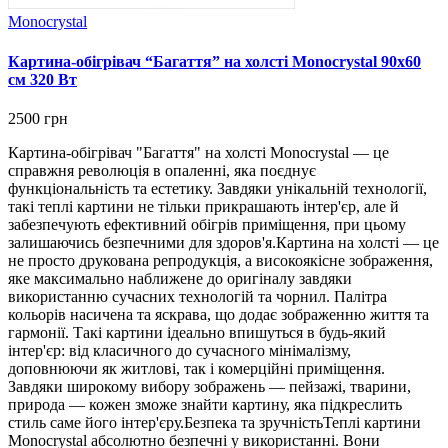
Monocrystal
Картина-обігрівач “Багаття” на холсті Monocrystal 90x60
см 320 Вт
2500 грн
Картина-обігрівач "Багаття" на холсті Monocrystal — це
справжня революція в опаленні, яка поєднує
функціональність та естетику. Завдяки унікальній технології,
такі теплі картини не тільки прикрашають інтер'єр, але й
забезпечують ефективний обігрів приміщення, при цьому
залишаючись безпечними для здоров'я.Картина на холсті — це
не просто друкована репродукція, а високоякісне зображення,
яке максимально наближене до оригіналу завдяки
використанню сучасних технологій та чорнил. Палітра
кольорів насичена та яскрава, що додає зображенню життя та
гармонії. Такі картини ідеально впишуться в будь-який
інтер'єр: від класичного до сучасного мінімалізму,
доповнюючи як житлові, так і комерційні приміщення.
Завдяки широкому вибору зображень — пейзажі, тварини,
природа — кожен зможе знайти картину, яка підкреслить
стиль саме його інтер'єру.Безпека та зручністьТеплі картини
Monocrystal абсолютно безпечні у використанні. Вони