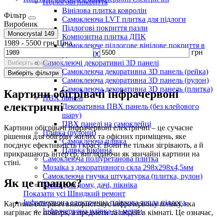
Підлогові покриття
Вінілова плитка ковролін
Фільтр
Самоклеюча LVT плитка для підлоги
Виробник
Підлогові покриття пазли
Monocrystal
149
Композитна плитка ДПК
1989
-
5500
грн
Ціна
Самоклеюче підлогове вінілове покриття в
-
грн
рулоні 3000х600х1,5мм
Самоклеючі декоративні 3D панелі
Виберіть фільтри
Самоклеюча декоративна 3D панель (рейка)
Виберіть фільтри
Самоклеюча декоративна 3D панель (рулон)
Самоклеюча декоративна 3D панель (плитка)
Картини обігрівачі інфрачервоні
ПВХ панелі
електричні
Декоративна ПВХ панель (без клейового
шару)
ПВХ панелі на самоклейці
Картини обігрівачі інфрачервоні електричні – це сучасне
Плівка (рулони)
рішення для обігріву жилих та офісних приміщень, яке
Самоклеюча плівка
поєднує ефективність і красу. Вони не тільки зігрівають, а й
Плівка віконна
прикрашають інтер'єр, виглядаючи як звичайні картини на
Самоклеюча поліуретанова плитка
стіні.
Мозаїка з декоративного скла 298х298х4,5мм
Самоклеюча гнучка штукатурка (плитка, рулон)
Як це працює?
Меблі для дому, дачі, пікніка
Показати усі Швидкий ремонт
Інфрачервона електрична плівкова тепла підлога
Картина-обігрівач використовує інфрачервону плівку, яка
Інфрачервона плівка на метри
нагріває не повітря, а предмети та людей в кімнаті. Це означає,