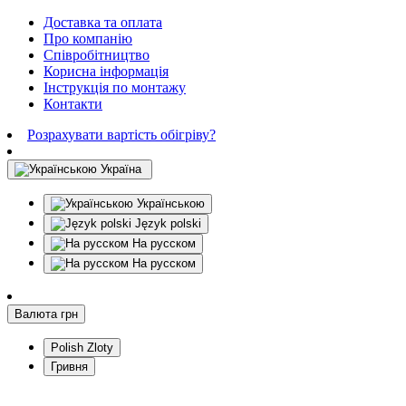
Доставка та оплата
Про компанію
Співробітництво
Корисна інформація
Інструкція по монтажу
Контакти
Розрахувати вартість обігріву?
Україна
Українською
Język polski
На русском
На русском
Валюта
грн
Polish Zloty
Гривня