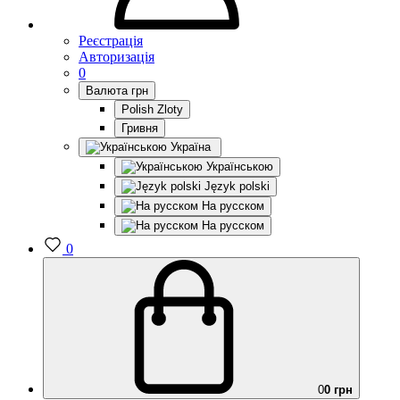
Реєстрація
Авторизація
0
Валюта
грн
Polish Zloty
Гривня
Україна
Українською
Język polski
На русском
На русском
0
0
0 грн