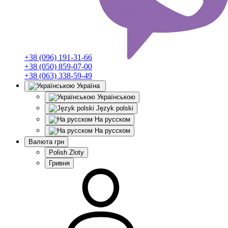
+38 (096) 191-31-66
+38 (050) 859-07-00
+38 (063) 338-59-49
Україна
Українською
Język polski
На русском
На русском
Валюта
грн
Polish Zloty
Гривня