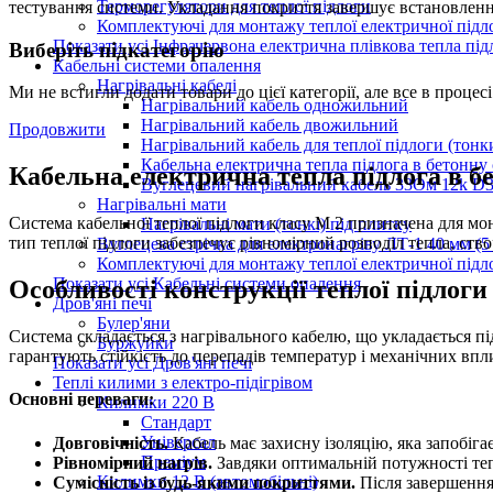
Терморегулятори для теплої підлоги
тестування системи. Укладання покриття завершує встановленн
Комплектуючі для монтажу теплої електричної підл
Показати усі Інфрачервона електрична плівкова тепла під
Виберіть підкатегорію
Кабельні системи опалення
Нагрівальні кабелі
Ми не встигли додати товари до цієї категорії, але все в процес
Нагрівальний кабель одножильний
Нагрівальний кабель двожильний
Продовжити
Нагрівальний кабель для теплої підлоги (тонк
Кабельна електрична тепла підлога в бетонну
Кабельна електрична тепла підлога в б
Вуглецевий нагрівальний кабель 33Ом 12k D
Нагрівальні мати
Система кабельної теплої підлоги класу М 2 призначена для мо
Нагрівальні мати (тонкі) під плитку
тип теплої підлоги забезпечує рівномірний розподіл тепла, ств
Вуглецева стрічка для електронагріву ЛТ-1 40 мм (5 
Комплектуючі для монтажу теплої електричної підло
Показати усі Кабельні системи опалення
Особливості конструкції теплої підлог
Дров'яні печі
Булер'яни
Система складається з нагрівального кабелю, що укладається під
Буржуйки
гарантують стійкість до перепадів температур і механічних впл
Показати усі Дров'яні печі
Теплі килими з електро-підігрівом
Основні переваги:
Килимки 220 В
Стандарт
Універсал
Довговічність.
Кабель має захисну ізоляцію, яка запобіг
Преміум
Рівномірний нагрів.
Завдяки оптимальній потужності тепл
Килимки 12 В (автомобільні)
Сумісність із будь-якими покриттями.
Після завершення