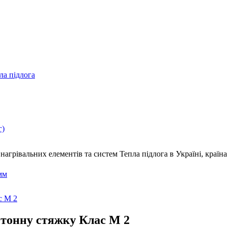
ла підлога
г)
нагрівальних елементів та систем Тепла підлога
в Україні, краї
мм
с М 2
етонну стяжку Клас М 2