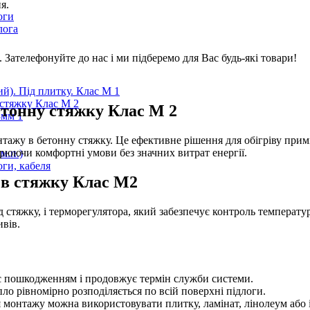
я.
оги
лога
і. Зателефонуйте до нас і ми підберемо для Вас будь-які товари!
ий). Під плитку. Клас М 1
 стяжку Клас М 2
етонну стяжку Клас М 2
3мм 1
нтажу в бетонну стяжку. Це ефективне рішення для обігріву при
орюючи комфортні умови без значних витрат енергії.
м.п.)
ги, кабеля
и в стяжку Клас М2
 стяжку, і терморегулятора, який забезпечує контроль температур
ивів.
ає пошкодженням і продовжує термін служби системи.
о рівномірно розподіляється по всій поверхні підлоги.
 монтажу можна використовувати плитку, ламінат, лінолеум або 