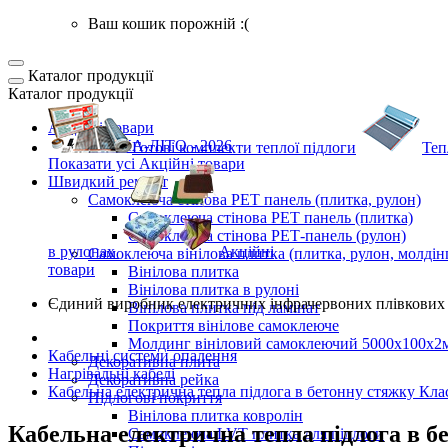
Ваш кошик порожній :(
Каталог продукції
Каталог продукції
Акційні товари
ВЕСНА-ЛІТО - 2026
Готові комплекти
теплої підлоги
Теп
Показати усі Акційні товари
Швидкий ремонт
Самоклеюча стінова PET панель (плитка, рулон)
Самоклеюча стінова PET панель (плитка)
Самоклеюча стінова РЕТ-панель (рулон)
в рулонах
Акційні
Самоклеюча вінілова плитка (плитка, рулон, молдін
товари
Вінілова плитка
Вінілова плитка в рулоні
Єдиний виробник
електричних інфрачервоних плівкових 
Вінілова плитка під ламінат
Покриття вінілове самоклеюче
Молдинг вініловий самоклеючий 5000х100х2
Кабельні системи опалення
Декоративна плита
Нагрівальні кабелі
Декоративна рейка
Кабельна електрична тепла підлога в бетонну стяжку Кла
Підлогові покриття
Вінілова плитка ковролін
Кабельна електрична тепла підлога в б
Самоклеюча LVT плитка для підлоги