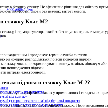
нтажу в бетонну стяжку. Це ефективне рішення для обігріву при
лоні 3000х600х1,5мм
орюючи комфортні умови без значних витрат енергії.
и в стяжку Клас М2
 стяжку, і терморегулятора, який забезпечує контроль температур
)
ивів.
ає пошкодженням і продовжує термін служби системи.
о рівномірно розподіляється по всій поверхні підлоги.
 монтажу можна використовувати плитку, ламінат, лінолеум або 
изик пошкодження підлоги.
ти витрати електроенергії.
 тепла підлога в стяжку Клас М 2?
длоги
stal під будь-які покриття
ванних, кухнях, офісах, а також у промислових і складських при
ystal під плитку
stal (з терморегулятором) під будь-які покриття
stal (з терморегулятором) під плитку
 з наступним заливанням бетонною стяжкою. Після висихання с