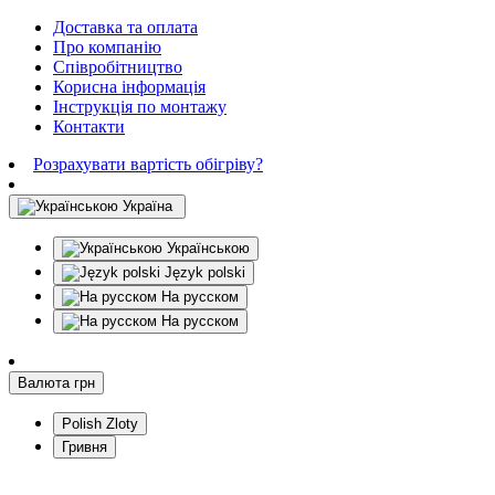
Доставка та оплата
Про компанію
Співробітництво
Корисна інформація
Інструкція по монтажу
Контакти
Розрахувати вартість обігріву?
Україна
Українською
Język polski
На русском
На русском
Валюта
грн
Polish Zloty
Гривня