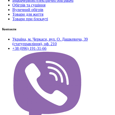
Інфрачервоні електричні обігрівачі
Обігрів та сушіння
Вуличний обігрів
Товари для життя
Товари при блєкауті
Контакти
Україна, м. Черкаси, вул. О. Дашкевича, 39
(статуправління), оф. 210
+38 (096) 191-31-66