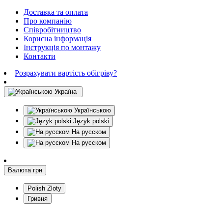
Доставка та оплата
Про компанію
Співробітництво
Корисна інформація
Інструкція по монтажу
Контакти
Розрахувати вартість обігріву?
Україна
Українською
Język polski
На русском
На русском
Валюта
грн
Polish Zloty
Гривня