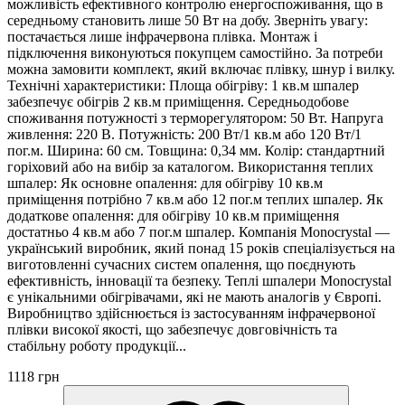
можливість ефективного контролю енергоспоживання, що в
середньому становить лише 50 Вт на добу. Зверніть увагу:
постачається лише інфрачервона плівка. Монтаж і
підключення виконуються покупцем самостійно. За потреби
можна замовити комплект, який включає плівку, шнур і вилку.
Технічні характеристики: Площа обігріву: 1 кв.м шпалер
забезпечує обігрів 2 кв.м приміщення. Середньодобове
споживання потужності з терморегулятором: 50 Вт. Напруга
живлення: 220 В. Потужність: 200 Вт/1 кв.м або 120 Вт/1
пог.м. Ширина: 60 см. Товщина: 0,34 мм. Колір: стандартний
горіховий або на вибір за каталогом. Використання теплих
шпалер: Як основне опалення: для обігріву 10 кв.м
приміщення потрібно 7 кв.м або 12 пог.м теплих шпалер. Як
додаткове опалення: для обігріву 10 кв.м приміщення
достатньо 4 кв.м або 7 пог.м шпалер. Компанія Monocrystal —
український виробник, який понад 15 років спеціалізується на
виготовленні сучасних систем опалення, що поєднують
ефективність, інновації та безпеку. Теплі шпалери Monocrystal
є унікальними обігрівачами, які не мають аналогів у Європі.
Виробництво здійснюється із застосуванням інфрачервоної
плівки високої якості, що забезпечує довговічність та
стабільну роботу продукції...
1118 грн