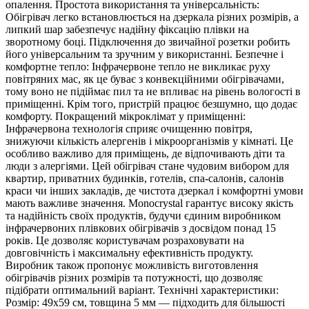
опалення. Простота використання та універсальність:
Обігрівач легко встановлюється на дзеркала різних розмірів, а
липкий шар забезпечує надійну фіксацію плівки на
зворотному боці. Підключення до звичайної розетки робить
його універсальним та зручним у використанні. Безпечне і
комфортне тепло: Інфрачервоне тепло не викликає руху
повітряних мас, як це буває з конвекційними обігрівачами,
тому воно не підіймає пил та не впливає на рівень вологості в
приміщенні. Крім того, пристрій працює безшумно, що додає
комфорту. Покращений мікроклімат у приміщенні:
Інфрачервона технологія сприяє очищенню повітря,
знижуючи кількість алергенів і мікроорганізмів у кімнаті. Це
особливо важливо для приміщень, де відпочивають діти та
люди з алергіями. Цей обігрівач стане чудовим вибором для
квартир, приватних будинків, готелів, спа-салонів, салонів
краси чи інших закладів, де чистота дзеркал і комфортні умови
мають важливе значення. Monocrystal гарантує високу якість
та надійність своїх продуктів, будучи єдиним виробником
інфрачервоних плівкових обігрівачів з досвідом понад 15
років. Це дозволяє користувачам розраховувати на
довговічність і максимальну ефективність продукту.
Виробник також пропонує можливість виготовлення
обігрівачів різних розмірів та потужності, що дозволяє
підібрати оптимальний варіант. Технічні характеристики:
Розмір: 49х59 см, товщина 5 мм — підходить для більшості